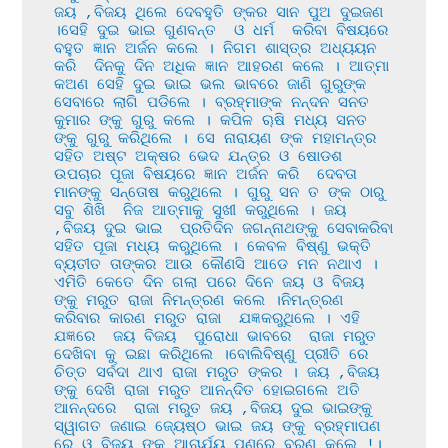
ଜୟ ,ବିଜୟ ଥିଲେ ଦେବହୁତି ଙ୍କର ସାନ ପୁଅ ଦୁଇଜଣ 
।ସେହି ଦୁଇ ଭାଇ ଗୁଣବନ୍ତ  ଓ ଧର୍ମ  କରିବା ବିଷୟରେ 
ବହୁତ ଜ୍ଞାନ ଅର୍ଜନ କଲେ । ନିଗମ ଶାସ୍ତ୍ର ଅଧ୍ୟୟନ 
କରି  ଦିନକୁ ଦିନ ଅଧିକ ଜ୍ଞାନ ଆହରଣ କଲେ । ଆତ୍ମା 
କଅଣ ସେହି ଦୁଇ ଭାଇ ଭଲ ଭାବରେ ଜାଣି ଗୁରୁଙ୍କ 
ସେବାରେ ଲାଗି ପଡିଲେ । ବ୍ରହ୍ମାଙ୍କ ନନ୍ଦନ ସନତ 
କୁମାର ଙ୍କୁ ଗୁରୁ କଲେ । କପିଳ ୠଷି ମଧ୍ୟ ସନତ 
ଙ୍କୁ ଗୁରୁ କରିଥିଲେ । ସେ ନାରାୟଣ ଙ୍କ ମହାମନ୍ତ୍ର 
ସହିତ ଅଷ୍ଟ ଅକ୍ଷର ଭେଦ ଯନ୍ତ୍ର ଓ ଷୋଡଶ 
ଉପଚାର ପୂଜା ବିଷୟରେ ଜ୍ଞାନ ଅର୍ଜନ କରି  ଦେବତା 
ମାନଙ୍କୁ ସନ୍ତୋଷ କରୁଥିଲେ । ଗୁରୁ ସନ ତ ଙ୍କ ଠାରୁ 
ସବୁ ଶିଖି  ନିଜ ଆତ୍ମାକୁ ସୁଖୀ କରୁଥିଲେ । ଜୟ 
,ବିଜୟ ଦୁଇ ଭାଇ  ପ୍ରତିଦିନ ଜଗନ୍ନାଥଙ୍କୁ ସେବାକରିବା 
ସହିତ ପୂଜା ମଧ୍ୟ କରୁଥିଲେ । କେବଳ ବିଷ୍ଣୁ ଭକ୍ତି 
ବ୍ୟତୀତ ତାଙ୍କର ଆଉ କୌଣସି ଆଡେ ମନ ନଥାଏ । 
ଏମିତି କେତେ ଦିନ ଗଲା ପରେ ଦିନେ ଜୟ ଓ ବିଜୟ 
ଙ୍କୁ ମରୁତ ରାଜା ନିମନ୍ତ୍ରଣ କଲେ ।ନିମନ୍ତ୍ରଣ 
କରିବାର କାରଣ ମରୁତ ରାଜା  ଯଜ୍ଞକରୁଥିଲେ । ଏହି 
ଯଜ୍ଞରେ  ଜୟ ବିଜୟ  ପୁରୋଧା ଭାବରେ  ରାଜା ମରୁତ 
ଦେଖିବା କୁ ଇଛା କରିଥିଲେ ।ବୋଲିବିଷ୍ଣୁ ପ୍ରୀତି ରେ 
ଚିତ୍ତ ସର୍ବଦା ଥାଏ ରାଜା ମରୁତ ଙ୍କର । ଜୟ ,ବିଜୟ 
ଙ୍କୁ ଦେଖି ରାଜା ମରୁତ ଆନନ୍ଦିତ ହୋଇଗଲେ ଅତି 
ଆନନ୍ଦରେ  ରାଜା ମରୁତ ଜୟ ,ବିଜୟ ଦୁଇ ଭାଇଙ୍କୁ 
ସ୍ୱାଗତ ଜଣାଇ ଜ୍ୟେଷ୍ଠ ଭାଇ ଜୟ ଙ୍କୁ ବ୍ରହ୍ମାପଣ 
ରେ ଓ ବିଜୟ ଙ୍କୁ ଆଚାର୍ଯ୍ୟ ପଣରେ ବରଣ କଲେ !। 