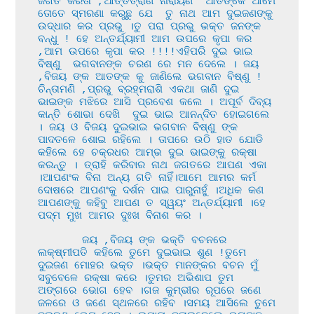
ଜଗତ କରତା ,ଆର୍ତ୍ତତ୍ରାଣ ନାରାୟଣ  ଆତଙ୍କେ ଆମେ 
ତୋତେ ସ୍ମରଣା କରୁଛୁ ଯେ  ତୁ ନାଥ ଆମ ଦୁଇଜଣଙ୍କୁ 
ଉଦ୍ଧାର କର ପ୍ରଭୁ ।ତୁ ପରା ପ୍ରଭୁ ଭକ୍ତ ଜନଙ୍କ 
ବନ୍ଧୁ ! ହେ ଅନ୍ତର୍ଯ୍ୟାମୀ ଆମ ଉପରେ କୃପା କର 
,ଆମ ଉପରେ କୃପା କର !!!!ଏହିପରି ଦୁଇ ଭାଇ  
ବିଷ୍ଣୁ  ଭଗବାନଙ୍କ ଚରଣ ରେ ମନ ଦେଲେ । ଜୟ 
,ବିଜୟ ଙ୍କ ଆତଙ୍କ କୁ ଜାଣିଲେ ଭଗବାନ ବିଷ୍ଣୁ !
ଚିନ୍ତାମଣି ,ପ୍ରଭୁ ବ୍ରହ୍ମରାଶି ଏକଥା ଜାଣି ଦୁଇ 
ଭାଇଙ୍କ ମଝିରେ ଆସି ପ୍ରବେଶ କଲେ । ଅପୂର୍ବ ଦିବ୍ୟ 
କାନ୍ତି ଶୋଭା ଦେଖି  ଦୁଇ ଭାଇ ଆନନ୍ଦିତ ହୋଇଗଲେ 
। ଜୟ ଓ ବିଜୟ ଦୁଇଭାଇ ଭଗବାନ ବିଷ୍ଣୁ ଙ୍କ 
ପାଦତଳେ ଶୋଇ ରହିଲେ । ତାପରେ ଉଠି ହାତ ଯୋଡି 
କହିଲେ ହେ ଚକ୍ରଧର ଆମ୍ଭ ଦୁଇ ଭାଇଙ୍କୁ ରକ୍ଷା 
କରନ୍ତୁ । ତ୍ରାହି କରିବାର ନାଥ ଜଗତରେ ଆପଣ ଏକା 
।ଆପଣଂକ ବିନା ଅନ୍ୟ ଗତି ନାହିଁ।ଆମେ ଆମର କର୍ମ 
ଦୋଷରେ ଆପଣଂକୁ ଦର୍ଶନ ପାଇ ପାରୁନାହୁଁ ।ଅଧିକ କଣ 
ଆପଣଙ୍କୁ କହିବୁ ଆପଣ ତ ସ୍ୱୟଂ ଅନ୍ତର୍ଯ୍ୟାମୀ ।ହେ 
ପଦ୍ମ ମୁଖ ଆମର ଦୁଃଖ ବିନାଶ କର ।

       ଜୟ ,ବିଜୟ ଙ୍କ ଭକ୍ତି ବଚନରେ 
ଲକ୍ଷ୍ମୀପତି କହିଲେ ତୁମେ ଦୁଇଭାଇ ଶୁଣ !ତୁମେ 
ଦୁଇଜଣ ମୋହର ଭକ୍ତ ।ଭକ୍ତ ମାନଙ୍କର ବଚନ ମୁଁ 
ସବୁବେଳେ ରକ୍ଷା କରେ ।ତୁମର ଅଭିଶାପ ତୁମ 
ଅଙ୍ଗରେ ଭୋଗ ହେବ ।ଗଜ କୁମ୍ଭୀର ରୂପରେ ଜଣେ 
ଜଳରେ ଓ ଜଣେ ସ୍ଥଳରେ ରହିବ ।ସମୟ ଆସିଲେ ତୁମେ 