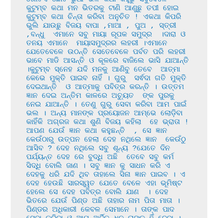
କୁଟୁମ୍ବ କଥା ମନ ଭିତରକୁ ଟାଣି ଆଣୁଛୁ ତପୀ ହୋଇ 
କୁଟୁମ୍ବ କଥା ଚିନ୍ତା କରିବା ଅନୁଚିତ ! ଏକଥା କିପରି 
ଭୁଲି ଯାଉଛୁ ବିଜୟ ବାପା ,ମାଆ , ପୁଅ , ସ୍ତ୍ରୀ 
,ବନ୍ଧୁ  ଏମାନେ ସବୁ ମାୟା ରୂପକ ସମୁଦ୍ର  ।ଦାରା ଓ 
ତନୟ ଏମାନେ  ମାୟାସମୁଦ୍ରର ଲହରୀ ।ଏମାନେ  
ଯେତେବେଳେ ଉଠନ୍ତି ସେତେବେଳେ ପର୍ବତ ପରି ଲହରୀ 
ଭାବେ ମାଡି ଆସନ୍ତି ଓ କୂଳରେ ବାଜିଲେ ଭାସି ଯାଆନ୍ତି 
।କୁଟୁମ୍ବ ସ୍ନେହ ଯଦି ମନକୁ ଆଣିବୁ ତେବେ  ଆତ୍ମା 
କେଭେ ମୁକ୍ତି ପାଇବ ନାହିଁ । ଗୁରୁ  ସର୍ଵଦା ଗତି ମୁକ୍ତି 
ଦେଇଥାନ୍ତି  ଓ ଆତ୍ମାକୁ ପବିତ୍ର କରନ୍ତି । ଉତ୍ତମ 
ଜ୍ଞାନ ଦେଇ ଅନ୍ତିମ କାଳରେ ଅଚ୍ୟୁତ  ଙ୍କ ପୁରକୁ 
ନେଇ ଯାଆନ୍ତି । ତେଣୁ ଗୁରୁ ସେବା କରିବା ଆମ ପାଇଁ 
ଭଲ । ଅନ୍ୟ ମାନଙ୍କ ପ୍ରୟୋଜନ ଆମ୍ଭେ ଲୋଡ଼ିବା 
କାହିଁକି ଅଗ୍ରଜ କଥା ଶୁଣି ବିଜୟ କହିଲା  ହେ ଭ୍ରାତା ! 
ଆପଣ ଯେଉଁ ଜ୍ଞାନ କଥା କହୁଛନ୍ତି  , ସେ ଜ୍ଞାନ 
କେଉଁଠାରୁ ଉତ୍ପନ ହେଲା ଦେହ ନଥିଲେ ଜ୍ଞାନ  କେଉଁଠୁ 
ଆସିବ ? ଦେହ ନଥିଲେ ସବୁ ଶୂନ୍ୟ ?ଯେତେ ଦିନ 
ପର୍ଯ୍ୟନ୍ତ ଦେହ ରେ ବୁଦ୍ଧି ଅଛି  ତେବେ ସବୁ କର୍ମ 
ସିଦ୍ଧି ବୋଲି ଜାଣ । ସବୁ ଜ୍ଞାନ କୁ ସାଧନ କରି ଏ 
ଦେହକୁ ଧରି ଯଦି ଥିବ ତାହାଲେ ସିନା ଜ୍ଞାନ ପାଇବ । ଏ 
ଦେହ ହେଉଛି ସାରସ୍ୱତ ଯେତେ ବେଳେ ଏହା ଭୂମିଷ୍ଟ 
ହେଲେ ସେ ଦେହ ପବିତ୍ର ବୋଲି ଯାଣ  । ଦେହ 
ଭିତରେ ଯେଉଁ ପିଣ୍ଡ ଅଛି ତାହାର ନାମ ପିତା ମାତା । 
ପିଣ୍ଡର ଅଧିକାରୀ କେବଳ ସେମାନେ । ତାଙ୍କ ପାଦ 