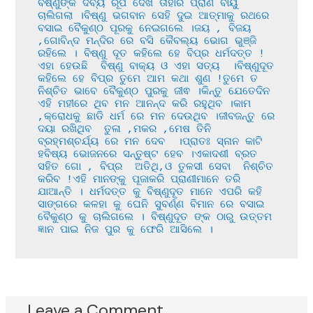
ବିଷ୍ଣୁଙ୍କ ଦିବ୍ୟ ରୂପ ଦେଖି ତାହାର ପ୍ରାଣ ବାୟୁ 
ଚାଲିଗଲା ।ବିଷ୍ଣୁ ଭଗବାନ ସେହି ଦୁଇ ଆତ୍ମାକୁ ରଥରେ 
ବସାଇ ବୈକୁଣ୍ଠ ପୂରକୁ ନେଇଗଲେ ।ଜୟ , ବିଜୟ 
,ଗୋବିନ୍ଦ ମନ୍ଦିର ରେ ବସି କୈବଲ୍ୟ ଭୋଗ ଭୁଞ୍ଜି 
ରହିଲେ । ବିଷ୍ଣୁ ଦୂତ କହିଲେ ହେ ବିପ୍ର ଧର୍ମଦତ୍ତ !
ଏହା ହେଉଛି  ବିଷ୍ଣୁ ବାକ୍ୟ ଓ ଏହା ସତ୍ୟ  ।ବିଷ୍ଣୁଦୂତ 
କହିଲେ ହେ ବିପ୍ର ତୁମେ ଆମ କଥା ଶୁଣ !ତୁମେ ତ 
ନିଶ୍ଚିତ ଭାବେ ବୈକୁଣ୍ଠ ପୁରକୁ ଜୀଵ ।କିନ୍ତୁ ଯେତେଦିନ 
ଏହି ମହୀରେ ଥିବ ମନ ଆନନ୍ଦ କରି ରହୁଥିବ ।କାମ 
,କ୍ରୋଧକୁ ଛାଡି ଧର୍ମ ରେ ମନ ଦେଉଥିବ ।ଜୀବଜନ୍ତୁ ରେ 
ଦୟା ରଖିଥିବ  ତୁଳା ,ମକର ,ମେଷ ତିନି 
ବ୍ରହ୍ମଶ୍ଚର୍ଯ୍ୟ ରେ ମନ ଦେବ  ।ପ୍ରାତଃ ସ୍ନାନ କାଟି 
ହବିଷ୍ୟ ଭୋଜନରେ ସନ୍ତୁଷ୍ଟ ହେବ ।ଏକାଦଶୀ ବ୍ରତ 
ସହିତ ଗୋ , ବିପ୍ର  ଅତିଥି,ଓ ତୁଳସୀ ସେବା  ନିଶ୍ଚିତ 
କରିବ !ଏହି ମାନଙ୍କୁ ପୂଜାକରି ପ୍ରାଣୀମାନେ ତରି 
ଯାଆନ୍ତି । ଧର୍ମଦତ୍ତ କୁ ବିଷ୍ଣୁଦୂତ ମାନେ ଏପରି କହି 
ସାଙ୍ଗରେ କଳହା କୁ ଘେନି ସୁବର୍ଣ୍ଣ ବିମାନ ରେ ବସାଇ 
ବୈକୁଣ୍ଠ କୁ ଚାଲିଗଲେ । ବିଷ୍ଣୁଦୂତ ଙ୍କ ଠାରୁ ଉତ୍ତମ 
ଜ୍ଞାନ ପାଇ ନିଜ ପୁର କୁ ଫେରି ଆସିଲେ ।
Leave a Comment