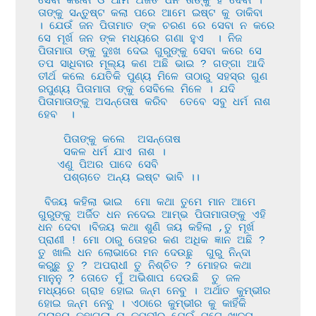
ସେବା କରିବା ଓ ଆମ ଅର୍ଜିତ ଧନ ତାଙ୍କୁ ହିଁ ଦେବା । 
ତାଙ୍କୁ ସନ୍ତୁଷ୍ଟ କଲା ପରେ ଆମେ ଇଷ୍ଟ କୁ ଡାକିବା  
। ଯେଉଁ ଜନ ପିତାମାତ ଙ୍କ ଚରଣ ରେ ସେବା ନ କରେ 
ସେ ମୂର୍ଖ ଜନ ଙ୍କ ମଧ୍ୟରେ ଗଣା ହୁଏ  । ନିଜ 
ପିତାମାତା ଙ୍କୁ ଦୁଃଖ ଦେଇ ଗୁରୁଙ୍କୁ ସେବା କରେ ସେ 
ତପ ସାଧିବାର ମୂଲ୍ୟ କଣ ଅଛି ଭାଇ ? ଗଙ୍ଗା ଆଦି 
ତୀର୍ଥ କଲେ ଯେତିକି ପୁଣ୍ୟ ମିଳେ ତାଠାରୁ ସହସ୍ର ଗୁଣ 
ରପୁଣ୍ୟ ପିତାମାତା ଙ୍କୁ ସେବିଲେ ମିଳେ । ଯଦି 
ପିତାମାତାଙ୍କୁ ଅସନ୍ତୋଷ କରିବ  ତେବେ ସବୁ ଧର୍ମ ନାଶ 
ହେବ  ।

    ପିତାଙ୍କୁ କଲେ  ଅସନ୍ତୋଷ 

    ସକଳ ଧର୍ମ ଯାଏ ନାଶ ।

   ଏଣୁ ପିଅର ପାଦେ ସେବି 

    ପଶ୍ଚାତେ ଅନ୍ୟ ଇଷ୍ଟ ଭାବି ।।

 ବିଜୟ କହିଲା ଭାଇ  ମୋ କଥା ତୁମେ ମାନ ଆମେ 
ଗୁରୁଙ୍କୁ ଅର୍ଜିତ ଧନ ନଦେଇ ଆମ୍ଭ ପିତାମାତାଙ୍କୁ ଏହି 
ଧନ ଦେବା ।ବିଜୟ କଥା ଶୁଣି ଜୟ କହିଲା ,ତୁ ମୂର୍ଖ 
ପ୍ରାଣୀ ! ମୋ ଠାରୁ ତୋହର କଣ ଅଧିକ ଜ୍ଞାନ ଅଛି ? 
ତୁ ଖାଲି ଧନ ଲୋଭାରେ ମନ ଦେଉଛୁ  ଗୁରୁ ନିନ୍ଦା 
କରୁଛୁ ତୁ ? ଅପରାଧୀ ତୁ ନିଶ୍ଚିତ ? ମୋହର କଥା 
ମାନୁନୁ ? ତୋତେ ମୁଁ ଅଭିଶାପ ଦେଉଛି  ତୁ ଜଳ 
ମଧ୍ୟରେ ଗ୍ରାହ ହୋଇ ଜନ୍ମ ନେବୁ । ଅର୍ଥାତ କୁମ୍ଭୀର 
ହୋଇ ଜନ୍ମ ନେବୁ । ଏଠାରେ କୁମ୍ଭୀର କୁ କାହିଁକି 