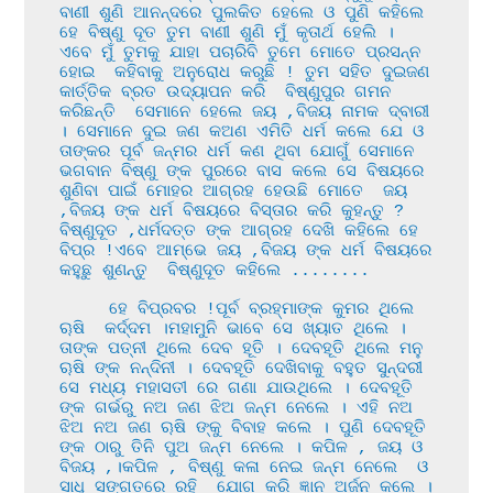
ବାଣୀ ଶୁଣି ଆନନ୍ଦରେ ପୁଲକିତ ହେଲେ ଓ ପୁଣି କହିଲେ 
ହେ ବିଷ୍ଣୁ ଦୂତ ତୁମ ବାଣୀ ଶୁଣି ମୁଁ କୃତାର୍ଥ ହେଲି । 
ଏବେ ମୁଁ ତୁମକୁ ଯାହା ପଚାରିବି ତୁମେ ମୋତେ ପ୍ରସନ୍ନ 
ହୋଇ  କହିବାକୁ ଅନୁରୋଧ କରୁଛି ! ତୁମ ସହିତ ଦୁଇଜଣ 
କାର୍ତ୍ତିକ ବ୍ରତ ଉଦ୍ୟାପନ କରି  ବିଷ୍ଣୁପୁର ଗମନ 
କରିଛନ୍ତି  ସେମାନେ ହେଲେ ଜୟ ,ବିଜୟ ନାମକ ଦ୍ବାରୀ 
। ସେମାନେ ଦୁଇ ଜଣ କଅଣ ଏମିତି ଧର୍ମ କଲେ ଯେ ଓ 
ତାଙ୍କର ପୂର୍ବ ଜନ୍ମର ଧର୍ମ କଣ ଥିବା ଯୋଗୁଁ ସେମାନେ 
ଭଗବାନ ବିଷ୍ଣୁ ଙ୍କ ପୁରରେ ବାସ କଲେ ସେ ବିଷୟରେ 
ଶୁଣିବା ପାଇଁ ମୋହର ଆଗ୍ରହ ହେଉଛି ମୋତେ  ଜୟ 
,ବିଜୟ ଙ୍କ ଧର୍ମ ବିଷୟରେ ବିସ୍ତାର କରି କୁହନ୍ତୁ ? 
ବିଷ୍ଣୁଦୂତ ,ଧର୍ମଦତ୍ତ ଙ୍କ ଆଗ୍ରହ ଦେଖି କହିଲେ ହେ 
ବିପ୍ର !ଏବେ ଆମ୍ଭେ ଜୟ ,ବିଜୟ ଙ୍କ ଧର୍ମ ବିଷୟରେ 
କହୁଛୁ ଶୁଣନ୍ତୁ  ବିଷ୍ଣୁଦୂତ କହିଲେ ........

     ହେ ବିପ୍ରବର !ପୂର୍ବ ବ୍ରହ୍ମାଙ୍କ କୁମର ଥିଲେ 
ୠଷି  କର୍ଦ୍ଦମ ।ମହାମୁନି ଭାବେ ସେ ଖ୍ୟାତ ଥିଲେ । 
ତାଙ୍କ ପତ୍ନୀ ଥିଲେ ଦେବ ହୂତି । ଦେବହୂତି ଥିଲେ ମନୁ 
ୠଷି ଙ୍କ ନନ୍ଦିନୀ । ଦେବହୂତି ଦେଖିବାକୁ ବହୁତ ସୁନ୍ଦରୀ  
ସେ ମଧ୍ୟ ମହାସତୀ ରେ ଗଣା ଯାଉଥିଲେ । ଦେବହୂତି 
ଙ୍କ ଗର୍ଭରୁ ନଅ ଜଣ ଝିଅ ଜନ୍ମ ନେଲେ । ଏହି ନଅ 
ଝିଅ ନଅ ଜଣ ୠଷି ଙ୍କୁ ବିବାହ କଲେ । ପୁଣି ଦେବହୂତି 
ଙ୍କ ଠାରୁ ତିନି ପୁଅ ଜନ୍ମ ନେଲେ । କପିଳ , ଜୟ ଓ 
ବିଜୟ ,।କପିଳ , ବିଷ୍ଣୁ କଳା ନେଇ ଜନ୍ମ ନେଲେ  ଓ 
ସାଧୁ ସଙ୍ଗତରେ ରହି  ଯୋଗ କରି ଜ୍ଞାନ ଅର୍ଜନ କଲେ । 