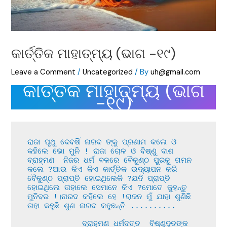
କାର୍ତ୍ତିକ ମାହାତ୍ମ୍ୟ (ଭାଗ -୧୯)
Leave a Comment
/
Uncategorized
/ By
uh@gmail.com
କାର୍ତ୍ତିକ ମାହାତ୍ମ୍ୟ (ଭାଗ
-୧୯)
ରାଜା ପୃଥୁ ଦେବର୍ଷି ନାରଦ ଙ୍କୁ ପ୍ରଣାମ କଲେ ଓ 
କହିଲେ ଭୋ ମୁନି ! ରାଜା ଚୋଳ ଓ ବିଷ୍ଣୁ ଦାଶ 
ବ୍ରାହ୍ମଣ  ନିଜର ଧର୍ମ ବଳରେ ବୈକୁଣ୍ଠ ପୁରକୁ ଗମନ 
କଲେ ?ଆଉ କିଏ କିଏ କାର୍ତ୍ତିକ ଉଦ୍ୟାପନ କରି 
ବୈକୁଣ୍ଠ ପ୍ରାପ୍ତି ହୋଇଥିଲେକି ?ଯଦି ପ୍ରାପ୍ତି 
ହୋଇଥିଲେ ତାହାଲେ ସେମାନେ କିଏ ?ମୋତେ କୁହନ୍ତୁ 
ମୁନିବର !।ନାରଦ କହିଲେ ହେ !ରାଜନ ମୁଁ ଯାହା ଶୁଣିଛି 
ତାହା କହୁଛି ଶୁଣ ନାରଦ କହୁଛନ୍ତି ..........

            ବ୍ରାହ୍ମଣ ଧର୍ମଦତ୍ତ  ବିଷ୍ଣୁଦୂତଙ୍କ  