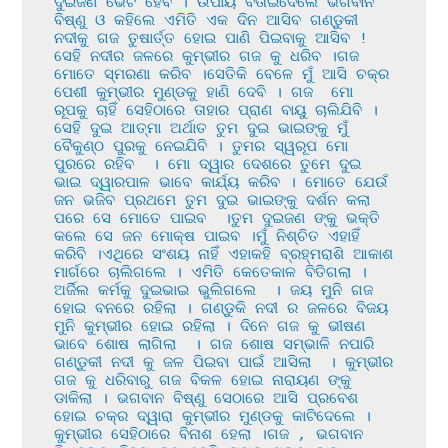
ଦୁଇଜଣ ଭେଟ ହେବ । ଉପାୟ ବତାଇଦେଲେ ଭଗବାନ 
ବିଷ୍ଣୁ ଓ କହିଲେ ଏମିତି ଏକ ଦିନ ଆସିବ ଗଣ୍ଡୁକୀ 
ନଦୀକୁ ଗଜ ତୁଷାର୍ତ୍ତ ହୋଇ ପାଣି ପିଇବାକୁ ଆସିବ ! 
ସେହି ନଦୀର ଜଳରେ କୁମ୍ଭୀର ଗଜ କୁ ଧରିବ ।ଗଜ 
ମୋତେ ସ୍ମରଣା କରିବ ।ସେତିକି ବେଳେ ମୁଁ ଆସି ଚକ୍ର 
ପେଶୀ କୁମ୍ଭୀର ମୁଣ୍ଡକୁ ହାଣି ଦେବି । ଗଜ  ମୋ 
ରୂପକୁ ଚାହିଁ ସେହିଠାରେ ତାହାର ପ୍ରାଣ ବାୟୁ ଚାଲିଯିବି । 
ସେହି ଦୁଇ ଆତ୍ମା ଅର୍ଥାତ ତୁମ ଦୁଇ ଭାଇଙ୍କୁ ମୁଁ 
ବୈକୁଣ୍ଠ ପୁରକୁ ନେଇଯିବି । ତୁମର ସ୍ୱରୂପ ମୋ 
ପୁରରେ ରହିବ  । ମୋ ଦ୍ୱାର ଦେଶରେ ତୁମେ ଦୁଇ 
ଭାଇ ଦ୍ୱାରପାଳ ଭାବେ କାର୍ଯ୍ୟ କରିବ । ମୋତେ ଯେଉଁ 
ଜନ ଭଜିବ ପ୍ରଥମେ ତୁମ ଦୁଇ ଭାଇଙ୍କୁ ଦର୍ଶନ କଲା 
ପରେ ସେ ମୋତେ ପାଇବ  ।ତୁମ ଦୁଇଜଣ ଙ୍କୁ ଭକ୍ତି 
କଲେ ସେ ଜନ ମୋକ୍ଷ ପାଇବ ।ମୁଁ ନିଶ୍ଚିତ ଏହାହିଁ 
କରିବି ।ଏଥିରେ ସଂଶୟ ନାହିଁ ଏହାକହି ବ୍ରହ୍ମରାଶି ଆକାଶ 
ମାର୍ଗରେ ଚାଲିଗଲେ । ଏମିତି କେତେକାଳ ବିତିଗଲା । 
ଅର୍ଜିଲ କର୍ମକୁ ଦୁଇଭାଇ ଭୁଲିଗଲେ  । ଜୟ ମୁନି ଗଜ 
ହୋଇ ବନରେ ରହିଲା । ଗଣ୍ଡୁକି ନଦୀ ର ଜଳରେ ବିଜୟ 
ମୁନି କୁମ୍ଭୀର ହୋଇ ରହିଲା । ଦିନେ ଗଜ କୁ ଭୀଷଣ 
ଭାବେ ଶୋଷ ଲାଗିଲା  । ଗଜ ଶୋଷ ସମ୍ଭାଳି ନପାରି 
ଗଣ୍ଡୁକୀ ନଦୀ କୁ ଜଳ ପିଇବା ପାଇଁ ଆସିଲା  । କୁମ୍ଭୀର 
ଗଜ କୁ ଧରିବାରୁ ଗଜ ବିକଳ ହୋଇ ନାରାୟଣ ଙ୍କୁ 
ଡାକିଲା । ଭଗବାନ ବିଷ୍ଣୁ ସେଠାରେ ଆସି ପ୍ରବେଶ 
ହୋଇ ଚକ୍ର ଦ୍ୱାରା କୁମ୍ଭୀର ମୁଣ୍ଡକୁ କାଟିଦେଲେ । 
କୁମ୍ଭୀର ସେହିଠାରେ ବିନାଶ ହେଲା ।ଗଜ , ଭଗବାନ 