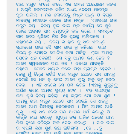
ରାଜା ମରୁତ ସଂଗେ ସଂଗେ ଏକ ଯଜ୍ଞର ଆୟୋଜନ କଲେ 
। ଅଗ୍ନି ଦେବତାଙ୍କ ସହିତ ଅନ୍ୟ ଦେବତା ମାନଙ୍କ 
ପୂଜା ଚାଲିଲା । ନର ଲୋକଙ୍କୁ ମିଷ୍ଟ ଅନ୍ନ ଓ ବିପ୍ର 
ମାନଙ୍କୁ ମହାଦାନ ଦେଲେ ରାଜା ମରୁତ । ଏହାପରେ ରାଜା 
ମରୁତ ଜୟ  ବିଜୟ ଦୁଇ ଭାଇ ଙ୍କ କାର୍ଯ୍ୟ ରେ ଖୁସି 
ହୋଇ ଅଜସ୍ର ଧନ ସମ୍ପତ୍ତି ଦାନ କଲେ । ସମସ୍ତେ 
ଦାନ ନେଇ ଖୁସିରେ ନିଜ ନିଜ ପୁରକୁ ଚାଲିଗଲେ । 
ଏହାପରେ ଜୟ , ବିଜୟ ର ହାତ କୁ ଧରି ଏକାନ୍ତ 
ସ୍ଥାନରେ ଯାଇ ବସି ସାନ ଭାଇ କୁ କହିଲେ  ଭାଇ 
ବିଜୟ ତୁ ମୋହର ଗୋଟିଏ କଥା ମାନିବୁ  ରାଜା ଆମକୁ 
ଯେତେ ଧନ ଦେଇଛି  ସେ ସବୁ ଆମର କଣ ହେବ ? 
ଆମେ ସ୍ୱଭାବରେ ତପୀ ଜନ ! ଧନରେ ଆସକ୍ତି 
ରହିଲେ  ଯେତେ ଧ୍ୟାନ କଲେ ତାହା ପ୍ରାପ୍ତ ହେବନି । 
ତେଣୁ ମୁଁ ଚିନ୍ତା କରିଛି ରାଜା ମରୁତ ଯେତେ ଧନ ଆମକୁ 
ଦେଇଛି ସେ ଧନ କୁ ନେଇ ଆମେ ଗୁରୁ ଙ୍କୁ ସବୁ ଦେଇ 
ଦେବା  । ଏହି ଧନରେ ସେ ଯଜ୍ଞ କରିଛି !ଏହାକୁ ଗୁରୁଙ୍କୁ 
ଅର୍ପଣ କଲେ ଆମର ପୁଣ୍ୟ ହେବ ।  ବଡ଼ ଭାଇଙ୍କ 
କଥା ଶୁଣି ବିଜୟ କହିଲା  ହେ ଭ୍ରାତା ମୋ କଥା ଶୁଣ ! 
ଆମକୁ ରାଜା ମରୁତ ଯେତେ ଧନ ଦେଇଛି ସେ ଧନକୁ 
ଆମେ ଆମ ପିତାଙ୍କୁ ଦେଇଦେବା । ପିତା ଆମର ଆଦି 
ଗୁରୁ  ।ଏହି ଧନ ନେଇ ପିତା ଆମର ଧର୍ମ କରନ୍ତୁ ଓ 
କୀର୍ତ୍ତି ଲାଭ କରନ୍ତୁ ।ପୁତ୍ର ଙ୍କ ଅର୍ଜିତ ଧନରେ ଆମ 
ପିତା ଦୁଃଖୀ ଦରିଦ୍ର ଙ୍କ ସେବା କରନ୍ତୁ  । ସାନ ଭାଇ 
ର ଏପରି କଥା ଶୁଣି ଜୟ ରାଗିଗଲା  ,ହେ ,,ତୁ 
ଗୋଟିଏ ଛୋଟ ଛୁଆ ଭଳି କଥା କହୁଛୁ ସବୁବେଳେ 