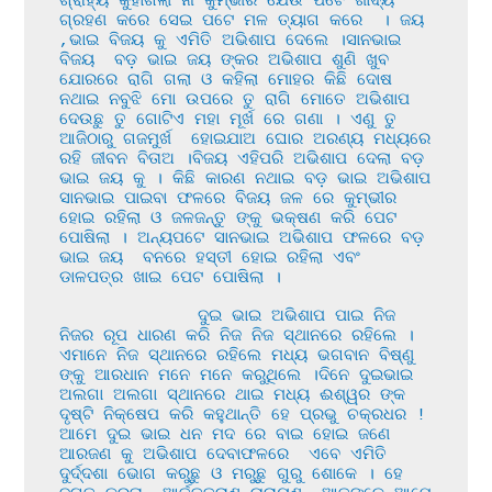
ଗ୍ରାହ୍ୟ କୁହାଗଲା ନା କୁମ୍ଭୀର ଯେଉଁ ପଟେ ଖାଦ୍ୟ 
ଗ୍ରହଣ କରେ ସେଇ ପଟେ ମଳ ତ୍ୟାଗ କରେ  । ଜୟ 
,ଭାଇ ବିଜୟ କୁ ଏମିତି ଅଭିଶାପ ଦେଲେ ।ସାନଭାଇ 
ବିଜୟ  ବଡ଼ ଭାଇ ଜୟ ଙ୍କର ଅଭିଶାପ ଶୁଣି ଖୁବ 
ଯୋରରେ ରାଗି ଗଲା ଓ କହିଲା ମୋହର କିଛି ଦୋଷ 
ନଥାଇ ନବୁଝି ମୋ ଉପରେ ତୁ ରାଗି ମୋତେ ଅଭିଶାପ 
ଦେଉଛୁ ତୁ ଗୋଟିଏ ମହା ମୂର୍ଖ ରେ ଗଣା । ଏଣୁ ତୁ 
ଆଜିଠାରୁ ଗଜମୁର୍ଖ  ହୋଇଯାଅ ଘୋର ଅରଣ୍ୟ ମଧ୍ୟରେ 
ରହି ଜୀବନ ବିତାଅ ।ବିଜୟ ଏହିପରି ଅଭିଶାପ ଦେଲା ବଡ଼ 
ଭାଇ ଜୟ କୁ । କିଛି କାରଣ ନଥାଇ ବଡ଼ ଭାଇ ଅଭିଶାପ 
ସାନଭାଇ ପାଇବା ଫଳରେ ବିଜୟ ଜଳ ରେ କୁମ୍ଭୀର 
ହୋଇ ରହିଲା ଓ ଜଳଜନ୍ତୁ ଙ୍କୁ ଭକ୍ଷଣ କରି ପେଟ 
ପୋଷିଲା । ଅନ୍ୟପଟେ ସାନଭାଇ ଅଭିଶାପ ଫଳରେ ବଡ଼ 
ଭାଇ ଜୟ  ବନରେ ହସ୍ତୀ ହୋଇ ରହିଲା ଏବଂ 
ଡାଳପତ୍ର ଖାଇ ପେଟ ପୋଷିଲା ।

              ଦୁଇ ଭାଇ ଅଭିଶାପ ପାଇ ନିଜ 
ନିଜର ରୂପ ଧାରଣ କରି ନିଜ ନିଜ ସ୍ଥାନରେ ରହିଲେ । 
ଏମାନେ ନିଜ ସ୍ଥାନରେ ରହିଲେ ମଧ୍ୟ ଭଗବାନ ବିଷ୍ଣୁ 
ଙ୍କୁ ଆରଧାନ ମନେ ମନେ କରୁଥିଲେ ।ଦିନେ ଦୁଇଭାଇ 
ଅଲଗା ଅଲଗା ସ୍ଥାନରେ ଥାଇ ମଧ୍ୟ ଈଶ୍ୱର ଙ୍କ 
ଦୃଷ୍ଟି ନିକ୍ଷେପ କରି କହୁଥାନ୍ତି ହେ ପ୍ରଭୁ ଚକ୍ରଧର ! 
ଆମେ ଦୁଇ ଭାଇ ଧନ ମଦ ରେ ବାଇ ହୋଇ ଜଣେ 
ଆରଜଣ କୁ ଅଭିଶାପ ଦେବାଫଳରେ  ଏବେ ଏମିତି 
ଦୁର୍ଦ୍ଦଶା ଭୋଗ କରୁଛୁ ଓ ମରୁଛୁ ଗୁରୁ ଶୋକେ । ହେ 