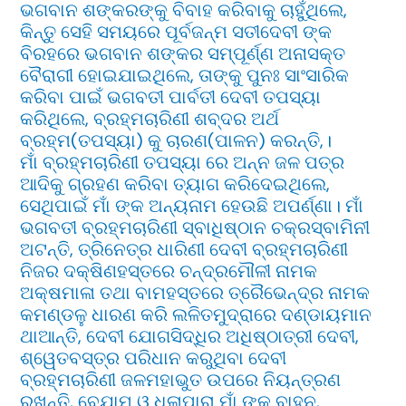
ଭଗବାନ ଶଙ୍କରଙ୍କୁ ବିବାହ କରିବାକୁ ଚାହୁଁଥିଲେ,
କିନ୍ତୁ ସେହି ସମୟରେ ପୂର୍ବଜନ୍ମ ସତୀଦେବୀ ଙ୍କ
ବିରହରେ ଭଗବାନ ଶଙ୍କର ସମ୍ପୂର୍ଣ୍ଣ ଅନାସକ୍ତ
ବୈରାଗୀ ହୋଇଯାଇଥିଲେ, ତାଙ୍କୁ ପୁନଃ ସାଂସାରିକ
କରିବା ପାଇଁ ଭଗବତୀ ପାର୍ବତୀ ଦେବୀ ତପସ୍ୟା
କରିଥିଲେ, ବ୍ରହ୍ମଚାରିଣୀ ଶବ୍ଦର ଅର୍ଥ
ବ୍ରହ୍ମ(ତପସ୍ୟା) କୁ ଚାରଣ(ପାଳନ) କରନ୍ତି,।
ମାଁ ବ୍ରହ୍ମଚାରିଣୀ ତପସ୍ୟା ରେ ଅନ୍ନ ଜଳ ପତ୍ର
ଆଦିକୁ ଗ୍ରହଣ କରିବା ତ୍ୟାଗ କରିଦେଇଥିଲେ,
ସେଥିପାଇଁ ମାଁ ଙ୍କ ଅନ୍ୟନାମ ହେଉଛି ଅପର୍ଣ୍ଣା। ମାଁ
ଭଗବତୀ ବ୍ରହ୍ମଚାରିଣୀ ସ୍ବାଧିଷ୍ଠାନ ଚକ୍ରସ୍ବାମିନୀ
ଅଟନ୍ତି, ତ୍ରିନେତ୍ର ଧାରିଣୀ ଦେବୀ ବ୍ରହ୍ମଚାରିଣୀ
ନିଜର ଦକ୍ଷିଣହସ୍ତରେ ଚନ୍ଦ୍ରମୌଳୀ ନାମକ
ଅକ୍ଷମାଳା ତଥା ବାମହସ୍ତରେ ତ୍ରୈଭେନ୍ଦ୍ର ନାମକ
କମଣ୍ଡଳୁ ଧାରଣ କରି ଲଳିତମୁଦ୍ରାରେ ଦଣ୍ଡାୟମାନ
ଥାଆନ୍ତି, ଦେବୀ ଯୋଗସିଦ୍ଧିର ଅଧିଷ୍ଠାତ୍ରୀ ଦେବୀ,
ଶ୍ୱେତବସ୍ତ୍ର ପରିଧାନ କରୁଥିବା ଦେବୀ
ବ୍ରହ୍ମଚାରିଣୀ ଜଳମହାଭୁତ ଉପରେ ନିୟନ୍ତ୍ରଣ
ରଖନ୍ତି, ବ୍ଯୋମ ଓ ଧଳାପାରା ମାଁ ଙ୍କ ବାହନ,