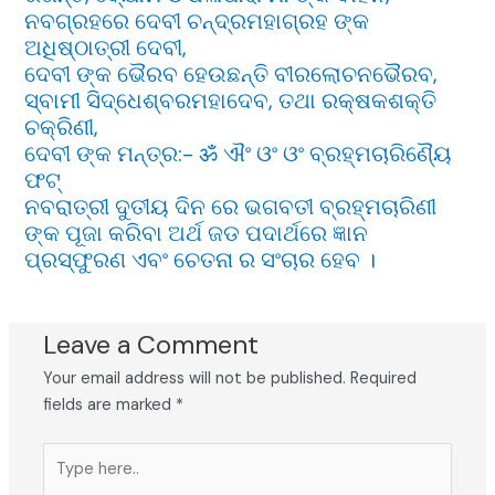
ନବଗ୍ରହରେ ଦେବୀ ଚନ୍ଦ୍ରମହାଗ୍ରହ ଙ୍କ
ଅଧିଷ୍ଠାତ୍ରୀ ଦେବୀ,
ଦେବୀ ଙ୍କ ଭୈରବ ହେଉଛନ୍ତି ବୀରଲୋଚନଭୈରବ,
ସ୍ବାମୀ ସିଦ୍ଧେଶ୍ବରମହାଦେବ, ତଥା ରକ୍ଷକଶକ୍ତି
ଚକ୍ରିଣୀ,
ଦେବୀ ଙ୍କ ମନ୍ତ୍ର:- ॐ ଐଂ ଓଂ ଓଂ ବ୍ରହ୍ମଚାରିଣ୍ୟୈ
ଫଟ୍
ନବରାତ୍ରୀ ଦୁତୀୟ ଦିନ ରେ ଭଗବତୀ ବ୍ରହ୍ମଚାରିଣୀ
ଙ୍କ ପୂଜା କରିବା ଅର୍ଥ ଜଡ ପଦାର୍ଥରେ ଜ୍ଞାନ
ପ୍ରସ୍ଫୁରଣ ଏବଂ ଚେତନା ର ସଂଚାର ହେବ ।
Leave a Comment
Your email address will not be published.
Required
fields are marked
*
Type
here..