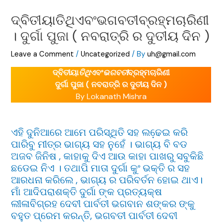
ଦ୍ବିତୀୟାତିଥିଏବଂଭଗବତୀବ୍ରହ୍ମଚାରିଣୀ
। ଦୁର୍ଗା ପୁଜା ( ନବରାତ୍ରି ର ଦୁତୀୟ ଦିନ )
Leave a Comment
/
Uncategorized
/ By
uh@gmail.com
ଦ୍ବିତୀୟା
ତିଥି
ଏବଂ
ଭଗବତୀ
ବ୍ରହ୍ମଚାରିଣୀ
ଦୁର୍ଗା ପୁଜା ( ନବରାତ୍ରି ର ଦୁତୀୟ ଦିନ )
By Lokanath Mishra
ଏହି ଦୁନିଆରେ ଆମେ ପରିସ୍ଥିତି ସହ ଲଢେ଼ଇ କରି
ପାରିବୁ ମୀତ୍ର ଭାଗ୍ୟ ସହ ନୁହେଁ । ଭାଗ୍ୟ ବି ବଡ
ଅଜବ ଜିନିଷ , କାହାକୁ ଦିଏ ଆଉ କାହା ପାଖରୁ ସବୁକିଛି
ଛଡେଇ ନିଏ । ତଥାପି ମାତା ଦୁର୍ଗା କୁଂ ଭକ୍ତି ର ସହ
ଆରଧନା କରିଲେ , ଭାଗ୍ୟ ର ପରିବର୍ତନ ହୋଇ ଥାଏ।
ମାଁ ଆଦିପରାଶକ୍ତି ଦୁର୍ଗା ଙ୍କ ପ୍ରତ୍ୟକ୍ଷ
ଲୀଳାବିଗ୍ରହ ଦେବୀ ପାର୍ବତୀ ଭଗବାନ ଶଙ୍କର ଙ୍କୁ
ବହୁତ ପ୍ରେମ କରନ୍ତି, ଭଗବତୀ ପାର୍ବତୀ ଦେବୀ