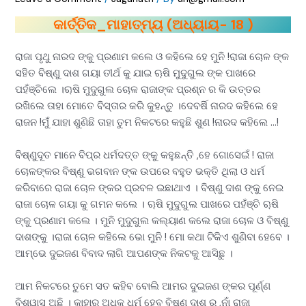
କାର୍ତ୍ତିକ_ମାହାତ୍ମ୍ୟ (ଅଧ୍ୟାୟ- 18 )
ରାଜା ପୃଥୁ ନାରଦ ଙ୍କୁ ପ୍ରଣାମ କଲେ ଓ କହିଲେ ହେ ମୁନି !ରାଜା ଚୋଳ ଙ୍କ
ସହିତ ବିଷ୍ଣୁ ଦାଶ ଗୟା ତୀର୍ଥ କୁ ଯାଇ ୠଷି ମୁଦୁଗୁଲ ଙ୍କ ପାଖରେ
ପହଁଞ୍ଚିଲେ ।ୠଷି ମୁଦୁଗୁଲ ଚୋଳ ରାଜାଙ୍କ ପ୍ରଶ୍ନ ର କି ଉତ୍ତର
ରଖିଲେ ତାହା ମୋତେ ବିସ୍ତାର କରି କୁହନ୍ତୁ ।ଦେବର୍ଷି ନାରଦ କହିଲେ ହେ
ରାଜନ !ମୁଁ ଯାହା ଶୁଣିଛି ତାହା ତୁମ ନିକଟରେ କହୁଛି ଶୁଣ !ନାରଦ କହିଲେ …!
ବିଷ୍ଣୁଦୂତ ମାନେ ବିପ୍ର ଧର୍ମଦତ୍ତ ଙ୍କୁ କହୁଛନ୍ତି ,ହେ ଗୋସେଇଁ ! ରାଜା
ଚୋଳଙ୍କର ବିଷ୍ଣୁ ଭଗବାନ ଙ୍କ ଉପରେ ବହୁତ ଭକ୍ତି ଥିଲା ଓ ଧର୍ମ
କରିବାରେ ରାଜା ଚୋଳ ଙ୍କର ପ୍ରବଳ ଇଛାଥାଏ । ବିଷ୍ଣୁ ଦାଶ ଙ୍କୁ ନେଇ
ରାଜା ଚୋଳ ଗୟା କୁ ଗମନ କଲେ । ୠଷି ମୁଦୁଗୁଲ ପାଖରେ ପହଁଞ୍ଚି ୠଷି
ଙ୍କୁ ପ୍ରଣାମ କଲେ । ମୁନି ମୁଦୁଗୁଲ କଲ୍ୟାଣ କଲେ ରାଜା ଚୋଳ ଓ ବିଷ୍ଣୁ
ଦାଶଙ୍କୁ ।ରାଜା ଚୋଳ କହିଲେ ଭୋ ମୁନି ! ମୋ କଥା ଟିକିଏ ଶୁଣିବା ହେବେ ।
ଆମ୍ଭେ ଦୁଇଜଣ ବିବାଦ ଲାଗି ଆପଣଙ୍କ ନିକଟକୁ ଆସିଛୁ ।
ଆମ ନିକଟରେ ତୁମେ ସତ କହିବ ବୋଲି ଆମର ଦୁଇଜଣ ଙ୍କର ପୂର୍ଣ୍ଣ
ବିଶ୍ୱାସ ଅଛି । କାହାର ଅଧିକ ଧର୍ମ ହେବ ବିଷ୍ଣୁ ଦାଶ ର ,ନାଁ ରାଜା