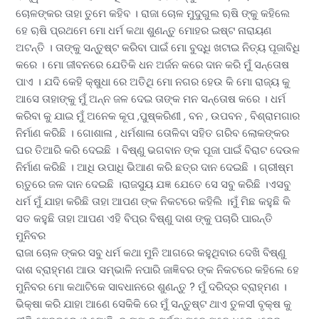
ଚୋଳଙ୍କର ତାହା ତୁମେ କହିବ । ରାଜା ଚୋଳ ମୁଦୁଗୁଲ ୠଷି ଙ୍କୁ କହିଲେ
ହେ ୠଷି ପ୍ରଥମେ ମୋ ଧର୍ମ କଥା ଶୁଣନ୍ତୁ ମୋହର ଇଷ୍ଟ ନାରାୟଣ
ଅଟନ୍ତି । ତାଙ୍କୁ ସନ୍ତୁଷ୍ଟ କରିବା ପାଇଁ ମୋ ବୁଦ୍ଧି ଖଟାଇ ନିତ୍ୟ ପୂଜାବିଧି
କରେ । ମୋ ଜୀବନରେ ଯେତିକି ଧନ ଅର୍ଜନ କରେ ଦାନ କରି ମୁଁ ସନ୍ତୋଷ
ପାଏ । ଯଦି କେହି କ୍ଷୁଧା ରେ ଅତିଥି ମୋ ନଗର ହେଉ କି ମୋ ରାଜ୍ୟ କୁ
ଆସେ ତାହାଙ୍କୁ ମୁଁ ଅନ୍ନ ଜଳ ଦେଇ ତାଙ୍କ ମନ ସନ୍ତୋଷ କରେ । ଧର୍ମ
କରିବା କୁ ଯାଇ ମୁଁ ଅନେକ କୂପ ,ପୁଷ୍କରିଣୀ , ବନ , ଉପବନ , ବିଶ୍ରାମଗାର
ନିର୍ମାଣ କରିଛି । ଗୋଶାଳା , ଧର୍ମଶାଳା ତୋଳିବା ସହିତ ଗରିବ ଲୋକଙ୍କର
ଘର ତିଆରି କରି ଦେଇଛି । ବିଷ୍ଣୁ ଭଗବାନ ଙ୍କ ପୂଜା ପାଇଁ ବିରାଟ ଦେଉଳ
ନିର୍ମାଣ କରିଛି । ଆଧି ଉପାଧି ଭିଆଣ କରି ଛତ୍ର ଦାନ ଦେଇଛି । ଗ୍ରୀଷ୍ମ
ଋତୁରେ ଜଳ ଦାନ ଦେଇଛି ।ରାଜସୁୟ ଯଜ୍ଞ ଯେତେ ସେ ସବୁ କରିଛି ।ଏସବୁ
ଧର୍ମ ମୁଁ ଯାହା କରିଛି ତାହା ଆପଣ ଙ୍କ ନିକଟରେ କହିଲି ।ମୁଁ ମିଛ କହୁଛି କି
ସତ କହୁଛି ତାହା ଆପଣ ଏହି ବିପ୍ର ବିଷ୍ଣୁ ଦାଶ ଙ୍କୁ ପଚାରି ପାରନ୍ତି
ମୁନିବର
ରାଜା ଚୋଳ ଙ୍କର ସବୁ ଧର୍ମ କଥା ମୁନି ଆଗରେ କହୁଥିବାର ଦେଖି ବିଷ୍ଣୁ
ଦାଶ ବ୍ରାହ୍ମଣ ଆଉ ସମ୍ଭାଳି ନପାରି ଜାଜ୍ଞିବର ଙ୍କ ନିକଟରେ କହିଲେ ହେ
ମୁନିବର ମୋ କଥାଟିକେ ସାବଧାନରେ ଶୁଣନ୍ତୁ ? ମୁଁ ଦରିଦ୍ର ବ୍ରାହ୍ମଣ ।
ଭିକ୍ଷା କରି ଯାହା ଆଣେ ସେକିକି ରେ ମୁଁ ସନ୍ତୁଷ୍ଟ ଥାଏ ତୁଳସୀ ବୃକ୍ଷ କୁ