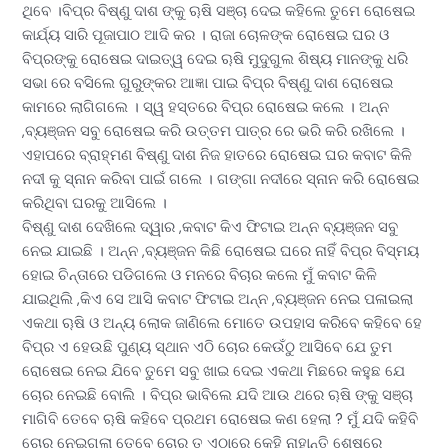
ଥିବେ ।ବିପ୍ର ବିଷ୍ଣୁ ଦାଶ ଙ୍କୁ ୠଷି ସଞ୍ଚା ଦେଇ କହିଲେ ତୁମେ ରୋଷେଇ
କାର୍ଯ୍ୟ ସାରି ପୂଜାପାଠ ଆଦି କର । ରାଜା ଚୋଳଙ୍କ ରୋଷେଇ ଘର ଓ
ବିପ୍ରଙ୍କୁ ରୋଷେଇ ଦାଇତ୍ୱ ଦେଇ ୠଷି ମୁଦୁଗୁଲ ଶିଷ୍ୟ ମାନଙ୍କୁ ଧରି
ସଭା ରେ ବସିଲେ ଗୁରୁଙ୍କର ଆଜ୍ଞା ପାଇ ବିପ୍ର ବିଷ୍ଣୁ ଦାଶ ରୋଷେଇ
କାମରେ ଲାଗିଗଲେ । ସ୍ୱ ହସ୍ତରେ ବିପ୍ର ରୋଷେଇ କଲେ । ଅନ୍ନ
,ବ୍ୟଞ୍ଜନ ସବୁ ରୋଷେଇ କରି ଉତ୍ତମ ପାତ୍ର ରେ ଭରି କରି ରଖିଲେ ।
ଏହାପରେ ବ୍ରାହ୍ମଣ ବିଷ୍ଣୁ ଦାଶ ନିଜ ହାତରେ ରୋଷେଇ ଘର କବାଟ କିଳି
ନଦୀ କୁ ସ୍ନାନ କରିବା ପାଇଁ ଗଲେ । ଗଙ୍ଗା ନଦୀରେ ସ୍ନାନ କରି ରୋଷେଇ
କରିଥିବା ଘରକୁ ଆସିଲେ ।
ବିଷ୍ଣୁ ଦାଶ ଦେଖିଲେ ଦ୍ୱାର ,କବାଟ କିଏ ଫିଟାଇ ଅନ୍ନ ବ୍ୟଞ୍ଜନ ସବୁ
ନେଇ ଯାଇଛି । ଅନ୍ନ ,ବ୍ୟଞ୍ଜନ କିଛି ରୋଷେଇ ଘରେ ନାହିଁ ବିପ୍ର ବିସ୍ମୟ
ହୋଇ ଚିନ୍ତାରେ ପଡିଗଲେ ଓ ମନରେ ବିଚାର କଲେ ମୁଁ କବାଟ କିଳି
ଯାଇଥିଲି ,କିଏ ସେ ଆସି କବାଟ ଫିଟାଇ ଅନ୍ନ ,ବ୍ୟଞ୍ଜନ ନେଇ ପଳାଇଲା
ଏକଥା ୠଷି ଓ ଅନ୍ୟ ଲୋକ ଜାଣିଲେ ମୋତେ ଉପହାସ କରିବେ କହିବେ ହେ
ବିପ୍ର ଏ ହେଉଛି ପୁଣ୍ୟ ସ୍ଥାନ ଏଠି ଚୋର କେଉଁଠୁ ଆସିବେ ଯେ ତୁମ
ରୋଷେଇ ନେଇ ଯିବେ ତୁମେ ସବୁ ଖାଇ ଦେଇ ଏକଥା ମିଛରେ କହୁଛ ଯେ
ଚୋର ନେଇଛି ବୋଲି । ବିପ୍ର ଭାବିଲେ ଯଦି ଆଉ ଥରେ ୠଷି ଙ୍କୁ ସଞ୍ଚା
ମାଗିବି ତେବେ ୠଷି କହିବେ ପ୍ରଥମ ରୋଷେଇ କଣ ହେଲା ? ମୁଁ ଯଦି କହିବି
ଚୋର ନେଇଗଲା ତେବେ ଚୋର ତ ଏଠାରେ କେହି ନାହାନ୍ତି ଶେଷରେ