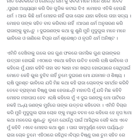
ନୀତି ସେବକରେ ଓ ଗୋବିନ୍ଦ ନାମ କୁ ସର୍ବଦା ମନେ ମନେ ଧରେ ।ବେଦ
,ପୁରାଣ ଅଧ୍ୟୟନ କରି ଦିନ ଗୁଡିକ କଟାଇ ଦିଏ ।ମୋହର ଏତିକି ହେଉଛି
ଧର୍ମ । ଆଉ କିଛି ଧର୍ମ ମୋହର ନାହିଁ ରାଜା ଚୋଳ ଯାହା କହିଲେ ତାହା ସତ୍ୟ ।
ମୋହର ତାଙ୍କ ସହିତ ବାଦ କରିବାର ନାହିଁ ।ଆପଣ ଧର୍ମ ଅନୁସରଣ କରି
ରାଜାଙ୍କୁ କୁହନ୍ତୁ । ଦୁଇଜଣଙ୍କ କଥା କୁ ଶୁଣି ମୁନି ମୁଦୁଗୁଲ ମନେ ମନେ
ଭାବିଲେ ଓ ଜାଣିଲେ ବିପ୍ର ଧର୍ମ ଶ୍ରେଷ୍ଠ ଓ ନୃପତି ଧର୍ମ ଅନିଷ୍ଟ ।
ଏମିତି ଦେଖିବାକୁ ଗଲେ ରଜ ଗୁଣ ଫଳରେ ତାମସିକ ଗୁଣ ରାଜାଙ୍କର
ଉତ୍ପନ ହୋଇଛି ।ଏଠାରେ ଏକଥା କହିବା ଉଚିତ ବୋଲି ଋଷି ଭାବିଲେ ଓ
କହିଲେ ମୁଁ ଯାହା କହିବି ତାହା ସତ !କାହା ମନ ଖରାପ ହୋଇପାରେ ସେଥିପାଇଁ
ମୋତେ କେହି ଭୁଲ ବୁଝିବ ନାହିଁ ତୁମେ ଦୁଇଜଣ ମୋ ଯଜମାନ ଓ ଶିଷ୍ୟ ।
ୠଷି ପୁନଶ୍ଚ ଭାବିଲେ ଯଦି ମିଛ କଥା କହି ରାଜା ଚୋଳଙ୍କ ସମର୍ଥନ କରିବି
ତେବେ ବ୍ରାହ୍ମଣ ବିଷ୍ଣୁ ଦାଶ ହେଉଛନ୍ତି ମହାତପି ମୁଁ ଯଦି ମିଛ କହିବି
ମୋହର ମହାପାପ ହେବ ।ୠଷି କହିଲେ ମୁଁ ଏ ଦୁଇ ଜଣଙ୍କୁ ମୋ ପାଟିରେ
ନକହି ଅନ୍ୟ ଜଣଙ୍କ ମୁହଁରେ ତାଙ୍କ ଉତ୍ତର କହିଦେବା । ଏମିତି ବିଚାର
କରି ମୁନି ମୁଦୁଗୁଲ ରାଜା ଚୋଳ ଙ୍କୁ ମଧୁର ବଚନ ରେ କହିଲେ ହେ ନୃପ !ମୋ
କଥା ମନଦେଇ ଶୁଣନ୍ତୁ ।ତୁମେ ଯେଉଁଥି ପାଇଁ ଆସିଥିଲ ସେହି କଥା ଏବେ
ମୁଁ କହିବି ।ଏବେ ମୋହର କଥା ଶୁଣ । ପାଗ ସମ୍ପୂର୍ଣ୍ଣ ହେବା ପର୍ଯ୍ୟନ୍ତ
ରାଜା ଚୋଳ ତୁମେ ଏହିଠାରେ ରହିଥିବ।ବିପ୍ର ବିଷ୍ଣୁ ଦାଶ ତୁମ ସହିତ ରେ