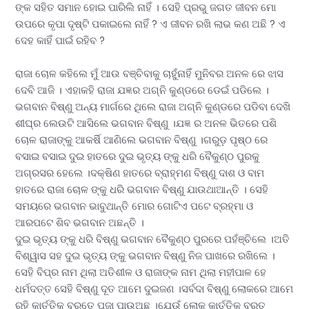
ଙ୍କ ସହିତ ସମାନ ହୋଇ ପାରିଲି ନାହିଁ । ସେହି ପ୍ରଭୁ ଜଗତ ଜୀବନ ମୋ
ଉପରେ କୃପା ଦୃଷ୍ଟି ପକାଇଲେ ନାହିଁ ? ଏ ଜୀବନ ରଖି ଲାଭ କଣ ଅଛି ? ଏ
ଦେହ କାହିଁ ପାଇଁ ରହିବ ?
ରାଜା ଚୋଳ କହିଲେ ମୁଁ ଆଉ ବଞ୍ଚିବାକୁ ଚାହୁଁନାହିଁ ମୁନିବର ଅନଳ ରେ ଝାସ
ଦେବି ଆଜି । ଏହାକହି ରାଜା ଯଜ୍ଞର ଅଗ୍ନି କୁଣ୍ଡରେ ଡେଇଁ ପଡିଲେ ।
ଭଗବାନ ବିଷ୍ଣୁ ଅନ୍ୟ ମାର୍ଗରେ ଥିଲେ ରାଜା ଅଗ୍ନି କୁଣ୍ଡରେ ପଡିବା ଦେଖି
ଶୀଘ୍ର ଲେଉଟି ଆସିଲେ ଭଗବାନ ବିଷ୍ଣୁ ।ଯଜ୍ଞ ର ଅନଳ ଭିତରେ ପଶି
ଚୋଳ ରାଜାଙ୍କୁ ଆକର୍ଷି ଆଣିଲେ ଭଗବାନ ବିଷ୍ଣୁ ।ଗରୁଡ଼ ପୃଷ୍ଠ ରେ
ବସାଇ ବସାଇ ଦୁଇ ହାତରେ ଦୁଇ ଭୃତ୍ୟ ଙ୍କୁ ଧରି ବୈକୁଣ୍ଠ ପୁରକୁ
ଅଗ୍ରସର ହେଲେ ।ଦକ୍ଷିଣ ହାତରେ ବ୍ରାହ୍ମଣ ବିଷ୍ଣୁ ଦାଶ ଓ ବାମ
ହାତରେ ରାଜା ଚୋଳ ଙ୍କୁ ଧରି ଭଗବାନ ବିଷ୍ଣୁ ଯାଉଥାଆନ୍ତି । ସେହି
ସମୟରେ ଭଗବାନ ଭାବୁଥାନ୍ତି ମୋର ଗୋଟିଏ ପଟେ ବ୍ରହ୍ମା ଓ
ଆରପଟେ ଶିବ ଭଗବାନ ଅଛନ୍ତି ।
ଦୁଇ ଭୃତ୍ୟ ଙ୍କୁ ଧରି ବିଷ୍ଣୁ ଭଗବାନ ବୈକୁଣ୍ଠ ପୁରରେ ପହଁଞ୍ଚିଲେ ।ଅତି
ବିଶ୍ୱାସ ସହ ଦୁଇ ଭୃତ୍ୟ ଙ୍କୁ ଭଗବାନ ବିଷ୍ଣୁ ନିଜ ପାଖରେ ରଖିଲେ ।
ସେହି ବିପ୍ର ନାମ ଥିଲା ଅତିଶୀଳ ଓ ରାଜାଙ୍କ ନାମ ଥିଲା ମହୀପାଳ ହେ
ଧର୍ମଦତ୍ତ ସେହି ବିଷ୍ଣୁ ଦୂତ ଆମେ ଦୁଇଜଣ ।ସର୍ବଦା ବିଷ୍ଣୁ ଲୋକରେ ଆମେ
ରହି କାର୍ତ୍ତିକ ବ୍ରତେ ପୂଜା ପାଉଅଛୁ ।ଯେଉଁ ଲୋକ କାର୍ତ୍ତିକ ବ୍ରତ