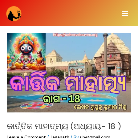
Skip
Main
to
Men
content
କାର୍ତ୍ତିକ ମାହାତ୍ମ୍ୟ (ଅଧ୍ୟାୟ- 18 )
Leave a Comment
/
Jaganath
/ By
uh@gmail.com