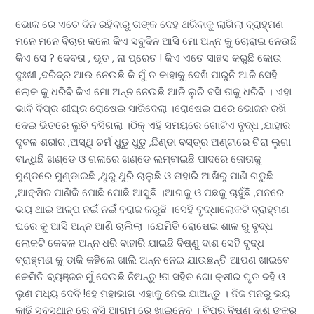
ଭୋକ ରେ ଏତେ ଦିନ ରହିବାରୁ ତାଙ୍କ ଦେହ ଥରିବାକୁ ଲାଗିଲା ବ୍ରାହ୍ମଣ
ମନେ ମନେ ବିଚାର କଲେ କିଏ ସବୁଦିନ ଆସି ମୋ ଅନ୍ନ କୁ ଚୋରାଇ ନେଉଛି
କିଏ ସେ ? ଦେବତା , ଭୂତ , ନା ପ୍ରେତ ! କିଏ ଏତେ ସାହସ କରୁଛି କୋଉ
ଦୁଃଖୀ ,ଦରିଦ୍ର ଆଉ ନେଉଛି କି ମୁଁ ତ କାହାକୁ ଦେଖି ପାରୁନି ଆଜି ସେହି
ଲୋକ କୁ ଧରିବି କିଏ ମୋ ଅନ୍ନ ନେଉଛି ଆଜି ଲୁଚି ବସି ତାକୁ ଧରିବି । ଏହା
ଭାବି ବିପ୍ର ଶୀଘ୍ର ରୋଷେଇ ସାରିଦେଲା ।ରୋଷେଇ ଘରେ ଭୋଜନ ରଖି
ଦେଇ ଭିତରେ ଲୁଚି ବସିଗଲା ।ଠିକ୍ ଏହି ସମୟରେ ଗୋଟିଏ ବୃଦ୍ଧ ,ଯାହାର
ଦୃବଳ ଶରୀର ,ଅସ୍ଥି ଚର୍ମ ଧୁଡୁ ଧୁଡୁ ,ଛିଣ୍ଡା ବସ୍ତ୍ର ଅଣ୍ଟାରେ ଚିରା ଲୁଗା
ବାନ୍ଧିଛି ଖଣ୍ଡେ ଓ ଗଳାରେ ଖଣ୍ଡେ ଲମ୍ବାଇଛି ପାଦରେ ଜୋତାକୁ
ମୁଣ୍ଡରେ ମୁଣ୍ଡାଇଛି ,ଥୁରୁ ଥୁରି ଚାଲୁଛି ଓ ତାହାରି ଆଖିରୁ ପାଣି ଗଡୁଛି
,ଆକ୍ଷିର ପାଣିକି ପୋଛି ପୋଛି ଆସୁଛି ।ଆଗକୁ ଓ ପଛକୁ ଚାହୁଁଛି ,ମନରେ
ଭୟ ଥାଇ ଅଳ୍ପ ନଇଁ ନଇଁ ବରାଜ କରୁଛି ।ସେହି ବୃଦ୍ଧାଲୋକଟି ବ୍ରାହ୍ମଣ
ଘରେ କୁ ଆସି ଅନ୍ନ ଆଣି ଚାଲିଲା ।ଯେମିତି ରୋଷେଇ ଶାଳ ରୁ ବୃଦ୍ଧ
ଲୋକଟି କେବଳ ଅନ୍ନ ଧରି ବାହାରି ଯାଇଛି ବିଷ୍ଣୁ ଦାଶ ସେହି ବୃଦ୍ଧ
ବ୍ରାହ୍ମଣ କୁ ଡାକି କହିଲେ ଖାଲି ଅନ୍ନ ନେଇ ଯାଉଛନ୍ତି ଆପଣ ଖାଇବେ
କେମିତି ବ୍ୟଞ୍ଜନ ମୁଁ ଦେଉଛି ନିଅନ୍ତୁ !ତା ସହିତ ଗୋ କ୍ଷୀର ଘୃତ ଦହି ଓ
ଲୁଣ ମଧ୍ୟ ଦେବି !ହେ ମହାଭାଗ ଏହାକୁ ନେଇ ଯାଅନ୍ତୁ । ନିଜ ମନରୁ ଭୟ
କାଢି ସ୍ବସ୍ଥାନ ରେ ବସି ଆରାମ ରେ ଖାଇନେବ । ବିପ୍ର ବିଷ୍ଣୁ ଦାଶ ଙ୍କର