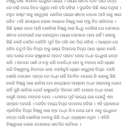
ବିଷ୍ଣୁ ଦାଶ ।ସେଦିନ ରାନ୍ଧିଲା ପାୟସ । ପାୟସ ଶୀତଳ ହେବ ପାଇଁ ପତ୍ର
ରେ ବାଢି ଦେଇ ନିଜେ ଦ୍ୱାର ମାଡି ବସି ରହିଲା । ଦୁଇଦିନ କିଛି ଖାଇ ନଥିଲା ।
ବହୁତ କଷ୍ଟ ତାକୁ ଲାଗୁଥିଲା ।ଭାବିଲା ପାୟସ ଶୀତଳ ହେଲେ ଆଜି ତାକୁ ଖାଇ
ରହିବ ।ଏହି ସମୟରେ ଭୋକ ବାଧାରେ ବିଷ୍ଣୁ ଦାଶ ଙ୍କୁ ନିଦ ଲାଗିଗଲା ।
କିଛି କ୍ଷଣ ପରେ ଆଖି ଖୋଲିଲା ବିଷ୍ଣୁ ଦାଶ କିନ୍ତୁ ଦେଖିଲା ଯେ ସେଠାରେ
ଶୀତଳ ହେବାପାଇଁ ବଢା ହୋଇଥିବା ପାୟସ ସେଠାରେ ଆଉ ନାହିଁ ! କାହାକୁ
କିଛି ନକହି ସେଦିନ ସେମିତି ପୂର୍ବ ଦିନ ପରି ଜଳ ପିଇ ରହିଲା । ଆଶ୍ରମ ରେ
ରହିବ ଚତୁର୍ଥ ଦିନ ବିପ୍ର ଙ୍କୁ ସଞ୍ଚା ଦିଆଗଲା ବିପ୍ର ଆଉ ସ୍ନାନ ନକରି
ପାଦ ଧୋଇ ଦେଇ କ୍ଷୁଧାରେ ଆଉଟ ପାଉଟ ହୋଇ ଅନ୍ନ ରାନ୍ଧିଲା ଯତ୍ନ
କରି । ହାତରେ ପାଣି ଓ ଚଳୁ ଧରି ଗୋବିନ୍ଦ ନାମ କୁ ମନରେ ଭଜି ଧ୍ୟାନ
କରି ବିଷ୍ଣୁଙ୍କୁ ନିବେଦନ କଲା ।ଆଖିବୁଜି ଧ୍ୟାନ କରୁଥିଲା ବିପ୍ର ।ଆଖି
ଖୋଲି ଦେଖେତ ପାତ୍ର ରେ ଅନ୍ନ ନାହିଁ ବିଚଳିତ ନହୋଇ କି କାହାକୁ କିଛି
ନକହି ବିଷ୍ଣୁ ଦାଶ ଭାବିଲା ମୋ ଭାଗ୍ୟରେ ଆଶ୍ରମ ଅନ୍ନ ଖାଇବାକୁ ଯୋଗ
ନାହିଁ ପୁଣି ଭାବିଲା ଯେଉଁ କ୍ଷୁଧାର୍ତ୍ତ ଦିନଜନ ନୀତି ମୋହର ଅନ୍ନ ହରଣ
କରୁଛି ତାହାର ମଙ୍ଗଳ ହେଉ । ମୋହର ପୂର୍ବ ଭାଗ୍ୟ ଯଶ ଯୋଗୁଁ ଏହା
ସମ୍ଭବ ହେଉଛି । ସେଦିନ ମଧ୍ୟ ବିପ୍ର ଉପବାସ ରହିଲା । ଏହି ପ୍ରକାରେ
ପ୍ରତିନିନ ବିପ୍ର ବିଷ୍ଣୁ ଦାଶ ଙ୍କ ଅନ୍ନ କିଏ ନେଇ ଯାଏ ।ସବୁ ରାନ୍ଧିବେ
ମାତ୍ର ଆଖି ଖୋଲିଲା ବେଳକୁ କିଛି ଅନ୍ନ ,ବ୍ୟଞ୍ଜନ ନଥିବ । ଏମିତି
ବିଷ୍ଣୁଦାଶ ଭୋକ ଉପାସରେ ସାତଦିନ କାଟିଲେ ।