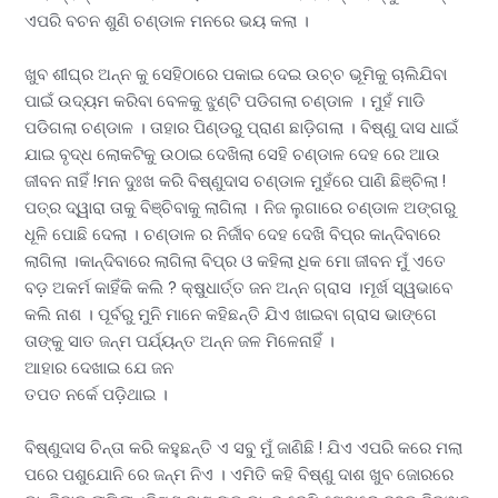
ଏପରି ବଚନ ଶୁଣି ଚଣ୍ଡାଳ ମନରେ ଭୟ କଲା ।
ଖୁବ ଶୀଘ୍ର ଅନ୍ନ କୁ ସେହିଠାରେ ପକାଇ ଦେଇ ଉଚ୍ଚ ଭୂମିକୁ ଚାଲିଯିବା
ପାଇଁ ଉଦ୍ୟମ କରିବା ବେଳକୁ ଝୁଣ୍ଟି ପଡିଗଲା ଚଣ୍ଡାଳ । ମୁହଁ ମାଡି
ପଡିଗଲା ଚଣ୍ଡାଳ । ତାହାର ପିଣ୍ଡରୁ ପ୍ରାଣ ଛାଡ଼ିଗଲା । ବିଷ୍ଣୁ ଦାସ ଧାଇଁ
ଯାଇ ବୃଦ୍ଧ ଲୋକଟିକୁ ଉଠାଇ ଦେଖିଲା ସେହି ଚଣ୍ଡାଳ ଦେହ ରେ ଆଉ
ଜୀବନ ନାହିଁ !ମନ ଦୁଃଖ କରି ବିଷ୍ଣୁଦାସ ଚଣ୍ଡାଳ ମୁହଁରେ ପାଣି ଛିଞ୍ଚିଲା !
ପତ୍ର ଦ୍ୱାରା ତାକୁ ବିଞ୍ଚିବାକୁ ଲାଗିଲା । ନିଜ ଲୁଗାରେ ଚଣ୍ଡାଳ ଅଙ୍ଗରୁ
ଧୂଳି ପୋଛି ଦେଲା । ଚଣ୍ଡାଳ ର ନିର୍ଜୀବ ଦେହ ଦେଖି ବିପ୍ର କାନ୍ଦିବାରେ
ଲାଗିଲା ।କାନ୍ଦିବାରେ ଲାଗିଲା ବିପ୍ର ଓ କହିଲା ଧିକ ମୋ ଜୀବନ ମୁଁ ଏତେ
ବଡ଼ ଅକର୍ମ କାହିଁକି କଲି ? କ୍ଷୁଧାର୍ତ୍ତ ଜନ ଅନ୍ନ ଗ୍ରାସ ।ମୂର୍ଖ ସ୍ୱଭାବେ
କଲି ନାଶ । ପୂର୍ବରୁ ମୁନି ମାନେ କହିଛନ୍ତି ଯିଏ ଖାଇବା ଗ୍ରାସ ଭାଙ୍ଗେ
ତାଙ୍କୁ ସାତ ଜନ୍ମ ପର୍ଯ୍ୟନ୍ତ ଅନ୍ନ ଜଳ ମିଳେନାହିଁ ।
ଆହାର ଦେଖାଇ ଯେ ଜନ
ତପତ ନର୍କେ ପଡ଼ିଥାଇ ।
ବିଷ୍ଣୁଦାସ ଚିନ୍ତା କରି କହୁଛନ୍ତି ଏ ସବୁ ମୁଁ ଜାଣିଛି ! ଯିଏ ଏପରି କରେ ମଲା
ପରେ ପଶୁଯୋନି ରେ ଜନ୍ମ ନିଏ । ଏମିତି କହି ବିଷ୍ଣୁ ଦାଶ ଖୁବ ଜୋରରେ