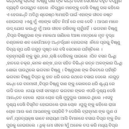
କାନ୍ଦିବାକୁ ଲାଗିଲା ।ବିଷ୍ଣୁ ଦାଶ ଙ୍କ କାନ୍ଦ ଦେଖି ସେଠାରେ ବହୁତ ବିଦ୍ୱାନ
ବ୍ୟକ୍ତି ଉପସ୍ଥିତ ହେଲେ ।ବିଦ୍ୱାନ ମାନଙ୍କୁ ଦେଖି ବିଷ୍ଣୁ ଦାସ କହିଲେ
ଏ ହେଉଛନ୍ତି ଅତିଥି ଶ୍ରେଷ୍ଠ !ମୋହରି ପାଇଁ ଏହାଙ୍କ ଜୀବନ ନଷ୍ଟ
ହୋଇଗଲା ।ଏଣୁ ମୁଁ ଏହାଙ୍କ ସହିତ ନିଆଁ ରେ ଝାସ ଦେବି । ଆପଣ ମାନେ
ଉଦ୍ ଯୋଗ କରନ୍ତୁ ମୁଁ ଆଉ ଜୀବନ ରଖିବାକୁ ଚାହୁଁନାହିଁ । ଭଗବାନ ବିଷ୍ଣୁ
,ବିପ୍ର ବିଷ୍ଣୁଦାଶ ଙ୍କ ମନକଥା ଜାଣିଲେ !ଆଜ୍ଞା ମାତ୍ରକେ ମୃତ ବୃଦ୍ଧ
ଚଣ୍ଡାଳର ଶବ କେଉଁଆଡ଼େ ଅନ୍ତର୍ଦ୍ଧାନ ହୋଇଗଲା ।ନିଜେ ପ୍ରଭୁ ବିଷ୍ଣୁ
ଦିବ୍ୟ ରୂପ ଧରି ଗରୁଡ଼ ପୃଷ୍ଠ ରେ ବସି ସେଠାରେ ପହଁଞ୍ଚିଲେ ।
ବ୍ରହ୍ମରାଶି ଙ୍କୁ ସୁର ,ନର ,ୠଷି ଦେଖିବାକୁ ପାଇଲେ ।ପିତ ବସନ ପିନ୍ଧି
,ହାତରେ ଚକ୍ର ,କମଳ ଶଙ୍ଖ ,ଗଦା ସହିତ ବିଭିନ୍ନ ରତ୍ନ ଅଳଙ୍କାର ପିନ୍ଧି
ଶୋଭା ପାଉଥିଲେ ଭଗବାନ ବିଷ୍ଣୁ । ବିଷ୍ଣୁଦାଶ ଙ୍କ ନିକଟରେ ପହଁଞ୍ଚି
ଭଗବାନ ବିଷ୍ଣୁ ବିପ୍ର କୁ ହାତ ଧରି ନେଇ ରଥରେ ବସାଇ ଦେଲେ ।ଗରୁଡ଼
କାନ୍ଧ ରେ ବନମାଳୀ ,ବିପ୍ର ବିଷ୍ଣୁ ଦାଶ ଙ୍କୁ କୋଳରେ ଧରି ଶୂନ୍ୟ ରେ
ଉଡି ଗଲେ ।ଗୟା ବାସୀ ସମସ୍ତେ ଭଗବାନ ଙ୍କର ଏପରି ଦୃଶ୍ୟ ଦେଖି
ଆନନ୍ଦତ ହେଲେ ।ରାଜା ଚୋଳ ୠଷି ମୁଦୁଗୁଲ ପାଖରେ ଥିଲେ ।ଏସବୁ
ଦୃଶ୍ୟ ଦେଖି ବିସ୍ମିତ ହୋଇଗଲେ ରାଜା ଚୋଳ ।ଗୁରୁ ଙ୍କୁ କହିଲେ ରାଜା
ଚୋଳ ଆଉ କଣ ଆପଣଙ୍କୁ ପଚାରିବି ? ଦେଖିଲି ବ୍ରାହ୍ମଣ ଙ୍କ ଗୁଣ ଓ
କର୍ମ ,ପ୍ରତ୍ୟକ୍ଷ ଭାବେ ନାରାୟଣ ଆସି ବିମାନରେ ବସାଇ ବିପ୍ର ଙ୍କୁ ନିଜ
ପୁରକୁ ନେଇଗଲେ । ଧିକ୍ ମୋ ଜୀବନ !ମୁଁ ଅନେକ ତପ କରି ମଧ୍ୟ ବିପ୍ର