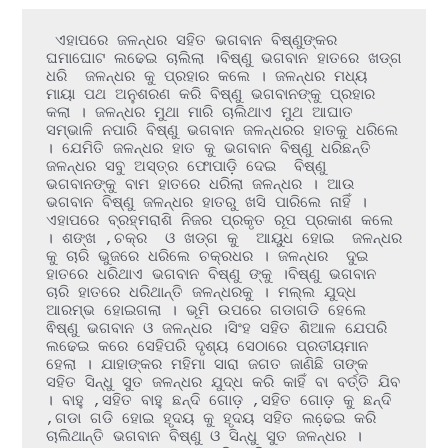
 ଏହାପରେ ଜଳନ୍ଧର ସହିତ ଭଗବାନ ବିଷ୍ଣୁଙ୍କର 
ଘମାଘୋଟ ଲଢେଇ ଚାଲିଲା ।ବିଷ୍ଣୁ ଭଗବାନ ହାତରେ ଖଡ୍ଗ 
ଧରି  ଜଳନ୍ଧର କୁ ପ୍ରହାର କଲେ । ଜଳନ୍ଧର ମଧ୍ୟ 
ମାୟା ପଥ ଅନୁଶରଣ କରି ବିଷ୍ଣୁ ଭଗବାନଙ୍କୁ ପ୍ରହାର 
କଲା । ଜଳନ୍ଧର ମୁଥା ମାରି ଚାଲିଥାଏ ମୁଥ ଆଘାତ 
ସମ୍ଭାଳି ନପାରି ବିଷ୍ଣୁ ଭଗବାନ ଜଳନ୍ଧରର ହାତକୁ ଧରିଲେ 
। ଯେମିତି ଜଳନ୍ଧର ହାତ କୁ ଭଗବାନ ବିଷ୍ଣୁ ଧରିଛନ୍ତି 
ଜଳନ୍ଧର ସବୁ ଅସ୍ତ୍ର ଫୋପାଡ଼ି ଦେଇ  ବିଷ୍ଣୁ 
ଭଗବାନଙ୍କୁ ବାମ ହାତରେ ଧରିଲା ଜଳନ୍ଧର । ଆଉ 
ଭଗବାନ ବିଷ୍ଣୁ ଜଳନ୍ଧର ହାତରୁ ଖସି ପାରିଲେ ନାହିଁ । 
ଏହାପରେ ବ୍ରହ୍ମରାଶି ନିଜର ପ୍ରକୃତ ରୂପ ପ୍ରକାଶ କଲେ  
। ଶଙ୍ଖ ,ଚକ୍ର  ଓ ଖଡ୍ଗ କୁ  ଆୟୁଧ ହୋଇ  ଜଳନ୍ଧର 
କୁ ଚାରି ଭୁଜରେ ଧରିଲେ ଚକ୍ରଧର । ଜଳନ୍ଧର  ଦୁଇ 
ହାତରେ ଧରିଥାଏ ଭଗବାନ ବିଷ୍ଣୁ ଙ୍କୁ ।ବିଷ୍ଣୁ ଭଗବାନ 
ଚାରି ହାତରେ ଧରିଥାନ୍ତି ଜଳନ୍ଧରକୁ । ମଲ୍ଲ ଯୁଦ୍ଧ 
ଆରମ୍ଭ ହୋଇଗଲା । ଭୂମି ଉପରେ ଗଡାଗଡି ହେଲେ 
ଵିଷ୍ଣୁ ଭଗବାନ ଓ ଜଳନ୍ଧର ।ସିଂହ ସହିତ ଶିଆଳ ଯେପରି 
ଲଢେଇ କରେ ସେହିପରି ଦୃଶ୍ୟ ସେଠାରେ ପ୍ରତୀୟମାନ 
ହେଲା । ଯାହାଙ୍କର ମହିମା ସାରା ଜଗତ ଜାଣିଛି ତାଙ୍କ 
ସହିତ ସିନ୍ଧୁ ସୁତ ଜଳନ୍ଧର ଯୁଦ୍ଧ କରି କାହିଁ ବା ବର୍ତ୍ତି ଯିବ 
। ବାହୁ ,ସହିତ ବାହୁ ଛନ୍ଦି ଗୋଡ଼ ,ସହିତ ଗୋଡ଼ କୁ ଛନ୍ଦି  
,ଗଡା ଗଡି ହୋଇ ହୃଦୟ କୁ ହୃଦୟ ସହିତ ଲଢେ଼ଇ କରି 
ଚାଲିଥାନ୍ତି ଭଗବାନ ବିଷ୍ଣୁ ଓ ସିନ୍ଧୁ ସୁତ ଜଳନ୍ଧର । 