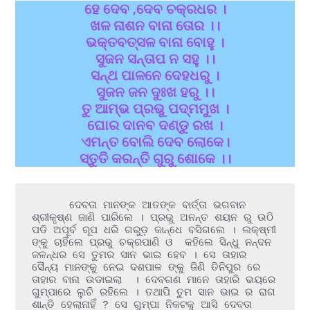
ହେ ଦେବ ,ଦେବ ଚକ୍ରଧର ।
ଖଳ ନାଶନ ବାନା ତୋର ।।
ଭକ୍ତବତ୍ସଳ ବାନା ବୋହୁ ।
ସୁଜନ ସନ୍ତାପ ନ ସହୁ ।।
ସନ୍ଥ ପାଳନେ ଦେହଧରୁ ।
ସୁଜନ ଜନ ଦୁଃଖ ହରୁ ।।
ତୁ ଆମ୍ଭ ପ୍ରଭୁ ପଦ୍ମମୁଖ ।
ଘୋର ଦାନବ ଦଣ୍ଡୁ ରଖ ।
ଏମନ୍ତ ବୋଲି ଦେବ ଲୋକେ।
ସ୍ତୁତି କରନ୍ତି ଗୁରୁ ଶୋକେ ।।
      ଦେବତା ମାନଙ୍କ ଆତଙ୍କ ବାର୍ତ୍ତା ଭଗବାନ 
ଶ୍ରୀକୃଷ୍ଣ ଜାଣି ପାରିଲେ । ପ୍ରଭୁ ଅନନ୍ତ ଶୟନ ରୁ ଉଠି 
ପଡି ଅପୂର୍ବ ରୂପ ଧରି ଗରୁଡ଼ କାନ୍ଧେ ବସିଗଲେ । ଲକ୍ଷ୍ମୀ 
ଙ୍କୁ ଚାହିଁଲେ ପ୍ରଭୁ ଚକ୍ରପାଣି ଓ  କହିଲେ ସିନ୍ଧୁ ନନ୍ଦନ 
ଜଳନ୍ଧର ସେ ତୁମର ସାନ ଭାଇ ହେବ । ସେ ତାହାର 
ସୈନ୍ୟ ମାନଙ୍କୁ ନେଇ ଦଶପାଳ ଙ୍କୁ ଜିଣି ତିନିପୁର ରେ 
ତାହାର ବାନା ଉଡାଇଲା  । ଦେବଗଣ ମାନେ ତାହାରି ଭୟରେ 
ଗୁମ୍ପାରେ ଲୁଚି ରହିଲେ । ତଥାପି ତୁମ ସାନ ଭାଇ ର ରାଗ 
ଶାନ୍ତି ହେଲାନାହିଁ ? ସେ ଗୁମ୍ପା ନିକଟକୁ ଆସି ଦେବତା 