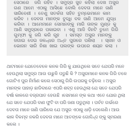
ସେଠାରେ  ଜଗି ରହିବ । ସମୁଦ୍ର ସୁତ କହିଲା ଦେଖ ଅସୁର 
ଗଣ ଆମେ ଏଠାକୁ ଆସିଛେ ବୋଲି ଦେବତା ମାନେ ଜାଣି 
ସାରିବେଣୀ । ତେଣୁ ସତର୍କତା ସହିତ ତୁମ୍ଭେମାନେ କାମ 
କରିବ । ଦେବତା ମାନଙ୍କ ବୁଦ୍ଧି ବଳ ଜାଣି ଆମେ ଯୁଦ୍ଧ 
କରିବା । ଆମେମାନେ ସେମାନଙ୍କୁ ମାରି ତାଙ୍କ ମୁଣ୍ଡ କୁ 
ଆଣି ସମୁଦ୍ରରେ ପକାଇବା । ଏଣୁ ଆଜି ଦିନଟି ତୁମେ ଗିରି 
ଗୁମ୍ଫା କୁ ଜଗି କରି ରୁହ  । ସମସ୍ତ ଅସୁର ମାନଙ୍କୁ 
ଜଗାଇ ଦେଇ ଜଳନ୍ଧର ଅନ୍ତ ପୁରରେ ପଶିଲା  । ସ୍ନାନ ଓ 
ଭୋଜନ ସାରି ନିଶା ଖାଇ ପଲଙ୍କ ଉପରେ ଶୟନ କଲା ।
ଥାଟମାନେ ଯେତେବେଳେ କନକ ଗିରି କୁ ଯାଉଥିଲେ ସତେ ଯେପରି ମନେ
ହେଉଥିଲା ସମୁଦ୍ର ଆଉ ଉଛୁଳି ପଡୁଛି କି ? ଅସୁରମାନେ କନକ ଗିରି ତଳେ
ଗୋଟିଏ ପୁର ନିର୍ମାଣ କଲେ ସେଠାରୁ ଗିରି ଉପରକୁ ଚଢ଼ିଲେ । ଅସୁର
ମାନଙ୍କ ପାହାଡ଼ ଛାଡିବାରେ ଏପରି ଶବ୍ଦ ହେଉଥିଲା ଯେ ସତେ ଯେପରି
ବର୍ଷା କାଳରେ ବଜ୍ରପାତ ହେଉଛି ।ସେମାନେ ଙ୍କ କଥା ଏତେ ଯୋର ଥିଲା
ଯେ ସତେ ଯେପରି ବାଣ ଫୁଟି ବା ପରି ଜଣା ପଡୁଥିଲା । ପର୍ବତ ଗର୍ଭରେ
ଦେବତା ମାନେ ଜାଣି ପାରିଲେ ଯେ ଅସୁର ଏଠାକୁ ଧାଡ଼ି ଦେଲେଣି। ଆଉ
କାଳ ବିଳମ୍ବ ନକରି ଦେବତା ମାନେ ଆତଙ୍କେ ଗୋବିନ୍ଦ ଙ୍କୁ ସ୍ମରଣା
କଲେ ।