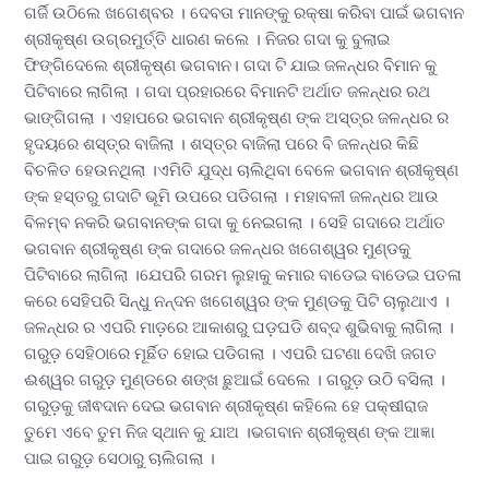
ଗର୍ଜି ଉଠିଲେ ଖଗେଶ୍ବର । ଦେବତା ମାନଙ୍କୁ ରକ୍ଷା କରିବା ପାଇଁ ଭଗବାନ
ଶ୍ରୀକୃଷ୍ଣ ଉଗ୍ରମୁର୍ତ୍ତି ଧାରଣ କଲେ । ନିଜର ଗଦା କୁ ବୁଲାଇ
ଫିଙ୍ଗିଦେଲେ ଶ୍ରୀକୃଷ୍ଣ ଭଗବାନ। ଗଦା ଟି ଯାଇ ଜଳନ୍ଧର ବିମାନ କୁ
ପିଟିବାରେ ଲାଗିଲା । ଗଦା ପ୍ରହାରରେ ବିମାନଟି ଅର୍ଥାତ ଜଳନ୍ଧର ରଥ
ଭାଙ୍ଗିଗଲା । ଏହାପରେ ଭଗବାନ ଶ୍ରୀକୃଷ୍ଣ ଙ୍କ ଅସ୍ତ୍ର ଜଳନ୍ଧର ର
ହୃଦୟରେ ଶସ୍ତ୍ର ବାଜିଲା । ଶସ୍ତ୍ର ବାଜିଲା ପରେ ବି ଜଳନ୍ଧର କିଛି
ବିଚଳିତ ହେଉନଥିଲା ।ଏମିତି ଯୁଦ୍ଧ ଚାଲିଥିବା ବେଳେ ଭଗବାନ ଶ୍ରୀକୃଷ୍ଣ
ଙ୍କ ହସ୍ତରୁ ଗଦାଟି ଭୂମି ଉପରେ ପଡିଗଲା । ମହାବଳୀ ଜଳନ୍ଧର ଆଉ
ବିଳମ୍ବ ନକରି ଭଗବାନଙ୍କ ଗଦା କୁ ନେଇଗଲା । ସେହି ଗଦାରେ ଅର୍ଥାତ
ଭଗବାନ ଶ୍ରୀକୃଷ୍ଣ ଙ୍କ ଗଦାରେ ଜଳନ୍ଧର ଖଗେଶ୍ୱର ମୁଣ୍ଡକୁ
ପିଟିବାରେ ଲାଗିଲା ।ଯେପରି ଗରମ ଲୁହାକୁ କମାର ବାଡେଇ ବାଡେଇ ପତଳା
କରେ ସେହିପରି ସିନ୍ଧୁ ନନ୍ଦନ ଖଗେଶ୍ୱର ଙ୍କ ମୁଣ୍ଡକୁ ପିଟି ଚାଲୁଥାଏ ।
ଜଳନ୍ଧର ର ଏପରି ମାଡ଼ରେ ଆକାଶରୁ ଘଡ଼ଘଡି ଶବ୍ଦ ଶୁଭିବାକୁ ଲାଗିଲା ।
ଗରୁଡ଼ ସେହିଠାରେ ମୂର୍ଛିତ ହୋଇ ପଡିଗଲା । ଏପରି ଘଟଣା ଦେଖି ଜଗତ
ଈଶ୍ୱର ଗରୁଡ଼ ମୁଣ୍ଡରେ ଶଙ୍ଖ ଛୁଆଇଁ ଦେଲେ । ଗରୁଡ଼ ଉଠି ବସିଲା ।
ଗରୁଡ଼କୁ ଜୀଵଦାନ ଦେଇ ଭଗବାନ ଶ୍ରୀକୃଷ୍ଣ କହିଲେ ହେ ପକ୍ଷୀରାଜ
ତୁମେ ଏବେ ତୁମ ନିଜ ସ୍ଥାନ କୁ ଯାଅ ।ଭଗବାନ ଶ୍ରୀକୃଷ୍ଣ ଙ୍କ ଆଜ୍ଞା
ପାଇ ଗରୁଡ଼ ସେଠାରୁ ଚାଲିଗଲା ।