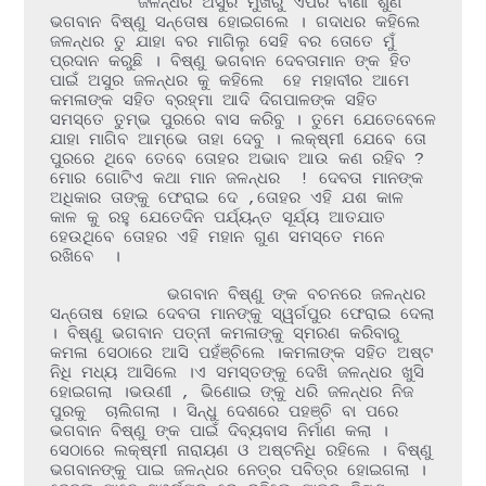
         ଜଳନ୍ଧର ଅସୁର ମୁଖରୁ ଏପରି ବାଣୀ ଶୁଣି 
ଭଗବାନ ବିଷ୍ଣୁ ସନ୍ତୋଷ ହୋଇଗଲେ । ଗଦାଧର କହିଲେ  
ଜଳନ୍ଧର ତୁ ଯାହା ବର ମାଗିଲୁ ସେହି ବର ତୋତେ ମୁଁ 
ପ୍ରଦାନ କରୁଛି । ବିଷ୍ଣୁ ଭଗବାନ ଦେବତାମାନ ଙ୍କ ହିତ 
ପାଇଁ ଅସୁର ଜଳନ୍ଧର କୁ କହିଲେ  ହେ ମହାବୀର ଆମେ 
କମଳାଙ୍କ ସହିତ ବ୍ରହ୍ମା ଆଦି ଦିଗପାଳଙ୍କ ସହିତ 
ସମସ୍ତେ ତୁମ୍ଭ ପୁରରେ ବାସ କରିବୁ । ତୁମେ ଯେତେବେଳେ 
ଯାହା ମାଗିବ ଆମ୍ଭେ ତାହା ଦେବୁ । ଲକ୍ଷ୍ମୀ ଯେବେ ତୋ 
ପୁରରେ ଥିବେ ତେବେ ତୋହର ଅଭାବ ଆଉ କଣ ରହିବ ? 
ମୋର ଗୋଟିଏ କଥା ମାନ ଜଳନ୍ଧର  ! ଦେବତା ମାନଙ୍କ 
ଅଧିକାର ତାଙ୍କୁ ଫେରାଇ ଦେ ,ତୋହର ଏହି ଯଶ କାଳ 
କାଳ କୁ ରହୁ ଯେତେଦିନ ପର୍ଯ୍ୟନ୍ତ ସୂର୍ଯ୍ୟ ଆତଯାତ 
ହେଉଥିବେ ତୋହର ଏହି ମହାନ ଗୁଣ ସମସ୍ତେ ମନେ 
ରଖିବେ  ।

            ଭଗବାନ ବିଷ୍ଣୁ ଙ୍କ ବଚନରେ ଜଳନ୍ଧର 
ସନ୍ତୋଷ ହୋଇ ଦେବତା ମାନଙ୍କୁ ସ୍ୱର୍ଗପୁର ଫେରାଇ ଦେଲା 
। ବିଷ୍ଣୁ ଭଗବାନ ପତ୍ନୀ କମଳାଙ୍କୁ ସ୍ମରଣ କରିବାରୁ 
କମଳା ସେଠାରେ ଆସି ପହଁଞ୍ଚିଲେ ।କମଳାଙ୍କ ସହିତ ଅଷ୍ଟ 
ନିଧି ମଧ୍ୟ ଆସିଲେ ।ଏ ସମସ୍ତଙ୍କୁ ଦେଖି ଜଳନ୍ଧର ଖୁସି 
ହୋଇଗଲା ।ଭଉଣୀ , ଭିଣୋଇ ଙ୍କୁ ଧରି ଜଳନ୍ଧର ନିଜ 
ପୁରକୁ  ଚାଲିଗଲା । ସିନ୍ଧୁ ଦେଶରେ ପହଞ୍ଚି ବା ପରେ 
ଭଗବାନ ବିଷ୍ଣୁ ଙ୍କ ପାଇଁ ଦିବ୍ୟବାସ ନିର୍ମାଣ କଲା । 
ସେଠାରେ ଲକ୍ଷ୍ମୀ ନାରାୟଣ ଓ ଅଷ୍ଟନିଧି ରହିଲେ । ବିଷ୍ଣୁ 
ଭଗବାନଙ୍କୁ ପାଇ ଜଳନ୍ଧର ନେତ୍ର ପବିତ୍ର ହୋଇଗଲା । 