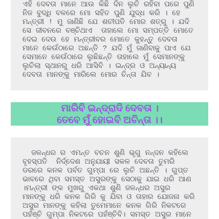
ଏହି ଦେବତା ମାନେ ଆଉ କିଛି ଦିନ ଲୁଚି ରହିବା ପରେ ପୁଣି 
ନିଜ ବୁଦ୍ଧି ବଳରେ ମୋ ସହିତ ପୁଣି ଯୁଦ୍ଧ କରି । ହେ 
ମନ୍ତ୍ରୀ ! ମୁ ଜାଣିଛି ଯେ ଶଚୀପତି ମୋର ଶତ୍ରୁ । ଯଦି 
ସେ ଜୀବନରେ ବଞ୍ଚିଥାଏ  ତାହାଲେ ମୋ ସମ୍ପତ୍ତି ମୋତେ 
ଦେଇ ଦେଉ ହେ ମନ୍ତ୍ରୀବର ମୋତେ କୁହନ୍ତୁ ଦେବତା 
ମାନେ କେଉଁଠାରେ ଅଛନ୍ତି ? ଯଦି ମୁଁ ଜାଣିବାକୁ ପାଏ ଯେ 
ସେମାନେ କେଉଁଠାରେ ଲୁଛିଛନ୍ତି ତାହାଲେ ମୁଁ ସେମାନଙ୍କୁ 
ଲୁଚିଲା ସ୍ଥାନରୁ ଧରି ଆସିବି । ଇନ୍ଦ୍ର ଓ ଅନ୍ୟାନ୍ୟ 
ଦେବତା ମାନଙ୍କୁ ମାରିଲେ ମୋର ଚିନ୍ତା ଯିବ ।
ମାରିବି ଇନ୍ଦ୍ରାଦି ଦେବତା ।
ତେବେ ମୁଁ ହୋଇବି ଅଚିନ୍ତା ।।
  ଜଳନ୍ଧର ର ଏମନ୍ତ ବଚନ ଶୁଣି ଭୃଗୁ ନନ୍ଦନ କହିଲେ  
ବୃହସ୍ପତି  ନିର୍ଦ୍ଦେଶ ଅନୁଯାୟୀ ସକଳ ଦେବତା ତୁମରି 
ଡରରେ କନକ ପର୍ବତ ଗୁମ୍ପା ରେ ଲୁଚି ଅଛନ୍ତି । ଗୁପ୍ତ 
ଭାବରେ ଥିବା ସମସ୍ତ ଅସୁରଙ୍କୁ ସେଠାକୁ ଯାଇ ଧରି ଆଣ 
।ମନ୍ତ୍ରୀ ଙ୍କ ମୁଖରୁ ଏକଥା ଶୁଣି ଜଳନ୍ଧର ଅସୁର 
ମାନଙ୍କୁ ଧରି କନକ ଗିରି କୁ ଯିବା ଓ ତାହାର ଯୋଜନା କରି 
ଅସୁର ମାନଙ୍କୁ କହିଲା ତୁମେମାନେ କନକ ଗିରି ନିକଟରେ 
ପହଁଞ୍ଚି ଗୁମ୍ପା ନିକଟରେ ପହଁଞ୍ଚିବି। ସମସ୍ତ ଅସୁର ମାନେ 