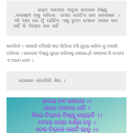
         ଭକ୍ତ ମାନଙ୍କ ଆତୁର ଭଗବାନ ବିଷ୍ଣୁ  
,ଲକ୍ଷ୍ମୀ ଙ୍କୁ କହିଲେ  ମୋର ଗୋଟିଏ ନାମ ଖଳନାଶନ ।
ଏହି ବାନା ରେ ମୁଁ ପରିଚିତ ଏଣୁ ତୁମେ ମୋତେ ବାରଣ କର 
ନାହିଁ କି ବିରୋଧ କର ନାହିଁ 
କମଳିନୀ । ଏହାକହି ଦୈତାରି ଖଗ ପିଠିରେ ବସି ଯୁଦ୍ଧ କରିବା କୁ ବାହାରି
ପଡିଲେ । ଭଗବାନ ବିଷ୍ଣୁ ଯୁଦ୍ଧ କରିବାକୁ ଯାଉଛନ୍ତି ତାଙ୍କର କି ଉପମା
ଏ ଅଧମ ଦେବ ।
  ଯେଶନେ ହେମଗିରି ଶିର ।
ଉଦୟ ନବ ଜଳଧର ।।
ଗଗନ ପବନର ଗତି ।
ଦିଗେ ବିରାଜେ ବିଷ୍ଣୁ ଜ୍ୟୋତି ।।
ତମାଳ ପତ୍ର ବର୍ଣ୍ଣ ତନୁ ।
ତେଜ ବିରାଜେ କୋଟି ଭାନୁ ।।