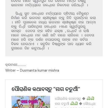
ଦେବତା ମାନେ ସ୍ୱର୍ଗପୁର ରେ ରହିଲେ ମାତ୍ର ବିଷ୍ଣୁ 
ଭାଗବାନ ମର୍ତ୍ତ୍ୟରେ ଜଳନ୍ଧର ନିକଟରେ ରହିଥାନ୍ତି ।

  ସିନ୍ଧୁ ସୁତ ଜଳନ୍ଧର ମର୍ତ୍ତ୍ୟରେ ଦ୍ଵିତୀୟ ବୈକୁଣ୍ଠ 
ନିର୍ମାଣ କରି ଭଗବାନ ଶ୍ରୀକୃଷ୍ଣ ଙ୍କୁ ନିତି ପୂଜାର୍ଚ୍ଚନା କଲା 
। ନୀତି ପୂଜାକଲେ ମଧ୍ୟ ଭଗବାନ ଶ୍ରୀକୃଷ୍ଣ ଙ୍କ ଆତ୍ମା 
ଙ୍କୁ ଚିନ୍ହି ପାରିନଥିଲା ଜଳନ୍ଧର ।ଏଣେ ସ୍ୱର୍ଗପୁରରୁ 
ସମସ୍ତ  ଦେବତା ଙ୍କ ସହିତ ଯକ୍ଷ ,ଗନ୍ଧର୍ବ ଓ ୠଷି 
ମାନେ ଜଳନ୍ଧର ମନ ଜାଣି ଖଟି ବାରେ ଲାଗିଲେ । ଦେବତା 
ମାନେ ହରି ଙ୍କ ଦର୍ଶନ ନପାଇବାରୁ ତାଙ୍କ ମନ ସର୍ବଦା 
ବିକଳ ହେଉଥାଏ । ସବୁଦିନ ବିଷ୍ଣୁଙ୍କ ପାଦ ଧ୍ୟାନ କରି 
ଦୁଃଖରେ ଦିନ କାଟୁଥାନ୍ତି ।
କ୍ରମଶଃ…………
Writer – Dusmanta kumar mishra