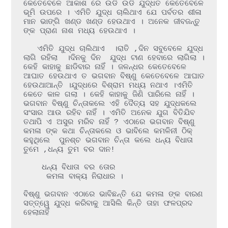
କେତେବେଳେ ଆକାଶ ରେ ଉଡି ଉଡି ଯୁଦ୍ଧତ କେତେବେଳେ 
ଭୂମି ଉପରେ । ଏମିତି ଯୁଦ୍ଧ ଚାଲିଥାଏ ଯେ ପର୍ବତର ଶୀଳା 
ମାନ ଭାଙ୍ଗି ଖଣ୍ଡ ଖଣ୍ଡ ହେଉଥାଏ । ଅନେକ ଜୀବଜନ୍ତୁ 
ଙ୍କ ପ୍ରାଣ ନାଶ ମଧ୍ୟ ହେଉଥାଏ ।

   ଏମିତି ଯୁଦ୍ଧ ଚାଲିଥାଏ  ।ରାତି ,ଦିନ ସବୁବେଳେ ଯୁଦ୍ଧ 
ଲାଗି ରହିଲା  ।ଦିନକୁ ଦିନ  ଯୁଦ୍ଧ ଟାଣ ହେବାରେ ଲାଗିଲା ।
କେହି କାହାକୁ ଛାଡିବାର ନାହିଁ । ଜଳନ୍ଧର କେତେବେଳେ 
ଆଘାତ ହେଉଥାଏ ତ ଭଗବାନ ବିଷ୍ଣୁ କେତେବେଳେ ଆଘାତ 
ହେଉଥାଆନ୍ତି ।ଯୁଦ୍ଧରେ ବିଶ୍ରାମ ମଧ୍ୟ ନଥାଏ ।ଏମିତି 
କେତେ କାଳ ଗଲା । କେହି କାହାକୁ ଜିଣି ପାରିଲେ ନାହିଁ । 
ଭଗବାନ ବିଷ୍ଣୁ ଚିନ୍ତାକଲେ ଏହି ଦୈତ୍ୟ ସହ ଯୁଦ୍ଧକଲେ 
ସଂସାର ଆଉ ରହିବ ନାହିଁ । ଏମିତି ଅନେକ ଯୁଗ ବିତିଯିବ 
ତଥାପି ଏ ଅସୁର ମରିବ ନାହିଁ ? ଏଠାରେ ଭଗବାନ ବିଷ୍ଣୁ 
କମଳା ଙ୍କ କଥା ଚିନ୍ତାକଲେ ଓ ଭାବିଲେ କମଳିନୀ ଠିକ୍ 
କହୁଥିଲେ  ପୁନଶ୍ଚ ଭଗବାନ ଚିନ୍ତା କଲେ ଧନ୍ୟ ବିଧାତା 
ତୁମେ ,ଧନ୍ୟ ତୁମ ବର ଦାନ!

    ଧନ୍ୟ ବିଧାତା ବର ତୋର 

     କମଳା ବାକ୍ୟ ନିରାଧାର ।

ବିଷ୍ଣୁ ଭଗବାନ ଏଠାରେ ଭାବିଛନ୍ତି ଯେ କମଳା ଙ୍କ ବାରଣ 
ସତ୍ତ୍ୱେ ଯୁଦ୍ଧ କରିବାକୁ ଆସିଲି କିନ୍ତି ତାହା ଫଳପ୍ରଦ 
ହେଲାନାହିଁ 