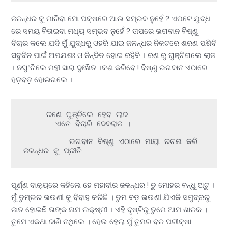
ଜଳନ୍ଧର କୁ ମାରିବା ମୋ ପକ୍ଷରେ ଆଉ ସମ୍ଭବ ନୁହେଁ ? ଏପଟେ ଯୁଦ୍ଧ
ରେ ସମୟ ବିତାଇବା ମଧ୍ୟ ସମ୍ଭବ ନୁହେଁ ? ତାପରେ ଭଗବାନ ବିଷ୍ଣୁ
ବିଚାର କଲେ ଯଦି ମୁଁ ଯୁଦ୍ଧରୁ ଓହରି ଯାଇ ଜଳନ୍ଧର ନିକଟରେ ଶରଣ ପଶିବି
ସବୁଦିନ ପାଇଁ ଅପଯଶଃ ଓ ନିନ୍ଦିତ ହୋଇ ରହିବି । ରଣ ରୁ ଘୁଞ୍ଚିଗଲେ ଲାଜ
। ନଘୁଂଚିଲେ ମହୀ ସାରା ଦୁଃଖିତ ।କଣ କରିବେ ! ବିଷ୍ଣୁ ଭଗବାନ ଏଠାରେ
ହଡ଼ବଡ଼ ହୋଇଗଲେ ।
     ରଣେ ଘୁଞ୍ଚିଲେ ହେବ ଲାଜ 

       ଏତେ ବିଚାରି ଦେବରାଜ ।

          ଭଗବାନ ବିଷ୍ଣୁ ଏଠାରେ ମାୟା ରଚନା କରି 
ଜଳନ୍ଧର କୁ ପ୍ରୀତି
ପୂର୍ଣ୍ଣ ବାକ୍ୟରେ କହିଲେ ହେ ମହାବୀର ଜଳନ୍ଧର ! ତୁ ମୋହର ବନ୍ଧୁ ଅଟୁ ।
ମୁଁ ତୁମ୍ଭର ଭଉଣୀ କୁ ବିବାହ କରିଛି । ତୁମ ବଡ଼ ଭଉଣୀ ଯିଏକି ସମୁଦ୍ରରୁ
ଜାତ ହୋଇଛି ତାଙ୍କ ନାମ ଲକ୍ଷ୍ମୀ । ଏହି ଦୃଷ୍ଟିରୁ ତୁମେ ଆମ ଶାଳକ ।
ତୁମେ ଏକଥା ଜାଣି ନଥିଲେ । ହେଉ ହେଲା ମୁଁ ତୁମର ବଳ ପରୀକ୍ଷା