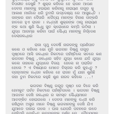
ବିପରୀତ ଦେଖୁଛି ? ଶୁକ୍ର କହିଲେ ହେ ରାଜନ ଆପଣ 
ଦେବତା ମାନଙ୍କୁ ହଇରାଣ କରିବାରୁ ନାରାୟଣ ଗରୁଡ଼ କୁ 
ଆକାଶ ମାର୍ଗରେ ଧରି ତୁମରି ଉଦ୍ଦେଶ୍ୟ ରେ ଆସୁଛନ୍ତି । 
ତାଙ୍କର ନାମ ଦୈତାରି ।ଦୈତ୍ୟ ମାନଙ୍କ ବିନାଶ ତାଙ୍କରି 
ହାତରେ ହୁଏ ରାଜନ । ମନ୍ତ୍ରୀ ଶୁକ୍ରଙ୍କ ଠାରୁ ନାରାୟଣ 
ଙ୍କ କଥା ଶୁଣି ସିନ୍ଧୁ ସୁତ କ୍ରୋଧରେ କମ୍ପି ଉଠିଲା । 
ଯୁଦ୍ଧ ଆରମ୍ଭ କରିବା ପାଇଁ ସୈନ୍ୟ ମାନଙ୍କୁ ନିର୍ଦ୍ଦେଶ 
ଦେଲାଜଳନ୍ଧର 

          ରାଜା ପୃଥୁ ଦେବର୍ଷି ନାରଦଙ୍କୁ ପ୍ରଣିପାତ 
କଲେ ଓ କହିଲେ ଭୋ ମୁନି ଭଗବାନ ବିଷ୍ଣୁ ଗରୁଡ଼ 
ପୃଷ୍ଠରେ ଆସି ଜଳନ୍ଧର ନିକଟରେ ପହଁଞ୍ଚିଲେ ସତରେ କଣ 
ଭଗବାନ ବିଷ୍ଣୁ ,ଜଳନ୍ଧର ସହିତ ଯୁଦ୍ଧ କଲେ ଯଦି ଯୁଦ୍ଧ 
କଲେ ତାହାଲେ ଯୁଦ୍ଧରେ ବିଜୟ  ହେଲେ ନା ପରାଜିତ 
ହେଲେ ? ଏ ବିଷୟରେ ମୋତେ ବିସ୍ତାର କରି କୁହନ୍ତୁ ? 
ବ୍ରହ୍ମାଙ୍କ ନନ୍ଦନ କହିଲେ ହେ ରାଜନ ମୁଁ ଯାହା ଶୁଣିଛି 
ତାହା ତୁମ ନିକଟରେ କହୁଛି ଶୁଣ ନାରଦ କହିଲେ ...!

        ଭଗବାନ ବିଷ୍ଣୁ ଗରୁଡ଼ ପୃଷ୍ଠ ରେ ବିଜେ କରି 
ହେମକୁଟ ପର୍ବତ ନିକଟରେ ପହଁଞ୍ଚିଗଲେ । ଭଗବାନ ବିଷ୍ଣୁ 
ଆଗମନ ଦେଖି ଜଳନ୍ଧର ର ସମସ୍ତ ସୈନ୍ୟମାନେ 
ଆତଙ୍କିତ ହୋଇଗଲେ । ଦେବତା ମାନଙ୍କୁ ବନ୍ଦୀ କରି 
ରଖିଥିବା ଅସୁର ମାନେ ବିଷ୍ଣୁ ଭଗବାନଙ୍କୁ ଦେଖି ଯିଏ 
ଯୁଆଡେ ପଳାଇ ଗଲେ । ଘାସ ଯେପରି ପବନରେ ଉଡେ 
ସେହିପରି ଗୋବିନ୍ଦ ଭଗବାନଙ୍କ ଦର୍ଶନ ରେ  ଦୈତ୍ୟମାନ 