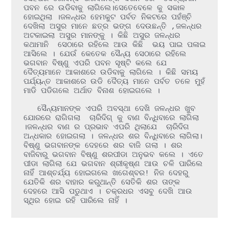
ପବନ ରେ ଉଡିବାକୁ ଲାଗିଲେ।ସେତେବେଳେ କୁ ସକାଳ 
ହୋଇଥିଲା ।ଜଳନ୍ଧର ହେମକୁଟ ପର୍ବତ ନିକଟରେ ପହଁଞ୍ଚି 
ଦେଖିଲା ଅସୁର ମାନେ ଛତ୍ର ଭଙ୍ଗ ଦେଉଛନ୍ତି ,ଜଳନ୍ଧର 
ଅଟକାଇଲା ଅସୁର ମାନଙ୍କୁ । କିଛି ଅସୁର ଜଳନ୍ଧର 
କଥାମାନି  ସେଠାରେ ରହିଲେ ଆଉ କିଛି  ଭୟ ପାଇ ପଳାଇ 
ଆସିଲେ । ଯେଉଁ କେତେକ ସୈନ୍ୟ ସେଠାରେ ରହିଲେ 
ଭଗବାନ ବିଷ୍ଣୁ ଏପରି ପବନ ସୃଷ୍ଟି କଲେ ଯେ 
ଦୈତ୍ୟମାନେ ଆକାଶରେ ଉଡିବାକୁ ଲାଗିଲେ । କିଛି ସମୟ 
ପର୍ଯ୍ୟନ୍ତ ଆକାଶରେ ଉଡି ଦୈତ୍ୟ ମାନେ ପର୍ବତ ତଳେ ମୁହଁ 
ମାଡି ପଡିଗଲେ ଅର୍ଥାତ ବିନାଶ ହୋଇଗଲେ ।

   ସୈନ୍ୟମାନଙ୍କ ଏପରି ଅବସ୍ଥା ଦେଖି ଜଳନ୍ଧର ଖୁବ 
ଯୋରରେ ରାଗିଗଲା  ଚାରିଦିଗ୍ କୁ ବାଣ ବିନ୍ଧିବାରେ ଲାଗିଲା 
।ଜଳନ୍ଧର ବାଣ ର ପ୍ରଭାବ ଏପରି ଥିଲାଯେ  ଚାରିଦିଗ 
ଅନ୍ଧକାର ହୋଇଗଲା । ଜଳନ୍ଧର ଶର ବିନ୍ଧିବାରେ ଲାଗିଲା। 
ବିଷ୍ଣୁ ଭଗବାନଙ୍କ ଦେହରେ ଶର ବାଜି ଗଲା । ଶର 
ବାଜିବାରୁ ଭଗବାନ ବିଷ୍ଣୁ ଶରପୀଡା ଅନୁଭବ କଲେ । ଏତେ 
ପୀଡା ଲାଗିଲା ଯେ ଭଗବାନ ଶ୍ରୀକୃଷ୍ଣ ଆଉ ଚଳି ପାରିଲେ 
ନାହିଁ ଆଶ୍ଚର୍ଯ୍ୟ ହୋଇଗଲେ ଖଗେଶ୍ବର! ନିଜ ଦେହରୁ 
ଯେତିକି ଶର ବାହାର କରୁଥାନ୍ତି ସେତିକି ଶର ତାଙ୍କ 
ଦେହରେ ଆସି ପଡୁଥାଏ । ଚକ୍ରଧର ଏସବୁ ଦେଖି ଆଉ 
ସ୍ଥିର ହୋଇ ରହି ପାରିଲେ ନାହିଁ ।