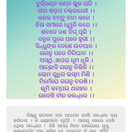
ଦୁର୍ଦ୍ଦଣ୍ଡ ଦଣ୍ଡ ଭୁଜ ଚାରି ।
ଗଦା ଖଡ଼ଗ ଚକ୍ରଧାରୀ ।।
କନକ ବମ୍ବୁ ବାମ କରେ ।
ବିନା ସମୀରେ ଧ୍ୱନି କରେ ।।
ଶବଦେ ଦଶ ଦିଗ୍ ପୂରି ।
ଦନୁଜ ପୁରେ ପଡେ ହୁରୀ ।।
ସିନ୍ଧୁଙ୍କ ଦେଶେ ଉତପାତ ।
ଗଗନୁ ପଡେ ନିରିଘାତ ।।
ଅସ୍ଥି ,ଖପରା ଧୂମ ଧୂଳି ।
ଆଚ୍ଛାଦି ଗଗନୁ ନିକିଳି ।।
ଲୋମ ରୁଧିର ଭସ୍ମ ମିଶି ।
ମିର୍ମେଘେ ଗଗନୁ ବରଷି।।
ଭୂମି କମ୍ପଇ ଥରହର ।
ତାଦେଖି ବୀର ଜଳନ୍ଧର ।।
     ବିଷ୍ଣୁ ଭଗବାନ ଙ୍କ ଆଗମନ ଦେଖି ଜଳନ୍ଧର ଭୟ 
କରିଗଲା । କି ଭୟଙ୍କର ମୂର୍ତ୍ତି ! ଆଗରୁ କେଭେ ଦେଖି 
ନଥିଲା ଜଳନ୍ଧର ! କିଛି ସମୟ ନିରବ ହୋଇଯାଇ ଗୁରୁ 
ଶୁକ୍ରଚାର୍ଯ୍ୟ ଙ୍କୁ କହିଲା ହେ ଗୁରୁଦେବ ମୁଁ କଣ ଏମିତି 