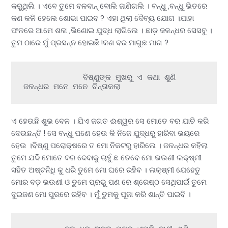
କରୁଥିଲି । ଏବେ ତୁମେ ବଳବାନ୍ ବୋଲି ଜାଣିଗଲି । ବନ୍ଧୁ ,ବନ୍ଧୁ ଭିତରେ
କଣ କଳି ହେଲେ ଶୋଭା ପାଇବ ? ଏହା ଥିଲା ଦୈବ୍ୟ ଯୋଗ ।ଯାହା
ଫଳରେ ଆମେ ଶଳା ,ଭିଣୋଇ ଯୁଦ୍ଧ ଲାଗିଲେ । ଛାଡ଼ ଜଳନ୍ଧର ସେସବୁ ।
ତୁମ ଠାରେ ମୁଁ ପ୍ରସନ୍ନ ହୋଇଛି !କଣ ବର ମାଗୁଛ ମାଗ ?
             ବିଷ୍ଣୁଙ୍କ ମୁଖରୁ ଏ କଥା ଶୁଣି 
ଜଳନ୍ଧର ମନେ ମନେ ଚିନ୍ତାକଲା 
ଏ ହେଉଛି ଶୁଭ ବେଳ । ଯିଏ ଜଗତ ଈଶ୍ୱର ସେ ମୋତେ ବର ଯାଚି କରି
ଦେଉଛନ୍ତି ! ସେ ବନ୍ଧୁ ପଣେ ହେଉ କି ନିଜେ ଯୁଦ୍ଧରୁ ହାରିବା ଭୟରେ
ହେଉ ।ବିଷ୍ଣୁ ପରୋକ୍ଷରେ ତ ମୋ ନିକଟରୁ ହାରିଲେ । ଜଳନ୍ଧର କହିଲା
ତୁମେ ଯଦି ମୋତେ ବର ଦେବାକୁ ଚାହୁଁ ଛ ତେବେ ମୋ ଭଉଣୀ ଲକ୍ଷ୍ମୀ
ସହିତ ଅଷ୍ଟନିଧି କୁ ଧରି ତୁମେ ମୋ ଘରେ ରହିବ । ଲକ୍ଷ୍ମୀ ଯେହେତୁ
ମୋର ବଡ଼ ଭଉଣୀ ଓ ତୁମେ ପ୍ରଭୁ ପଣ ରେ ଶ୍ରେଷ୍ଠ ସେଥିପାଇଁ ତୁମେ
ଦୁଇଜଣ ମୋ ପୁରରେ ରହିବ । ମୁଁ ତୁମକୁ ପୂଜା କରି ଶାନ୍ତି ପାଇବି ।