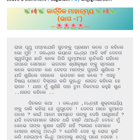
କାର୍ତ୍ତିକ ମାହାତ୍ମ୍ୟ
(ଭାଗ -୮)
—
—
ରାଜା ପୃଥୁ ପଦ୍ମଯୋନି ସୁତଙ୍କୁ ପ୍ରଣାମ କଲେ ଓ କହିଲେ 
ଭୋ ମୁନି ! ଜଳନ୍ଧର ଭୟରେ ଇନ୍ଦ୍ର ଆଦି ସର୍ଵ ଦେବତା 
ସ୍ୱର୍ଗପୁର ଛାଡି କନକ ଗିରି ଗୁମ୍ଫାରେ ଲୁଚିକରି ରହିଲେ 
ତାପରେ ସେମାନେ  ଭଗବାନ ଶ୍ରୀକୃଷ୍ଣ ଙ୍କୁ ସ୍ମରଣା 
କଲେ ଭଗବାନ କଣ ଦେବତା ମାନଙ୍କ ଗୁହାରି ଶୁଣିଲେ ? 
ଯଦି ଶୁଣିଲେ ତାହାଲେ  ଭଗବାନ କଣ କଲେ ? ଏସବୁ 
ବିଷୟ ମୋତେ ବିସ୍ତାର କରି କୁହନ୍ତୁ ।ନାରଦ କହିଲେ ହେ 
ରାଜନ ! ଯାହା ମୁଁ ଶୁଣିଛି ତାହା ତୁମ ନିକଟରେ କହୁଛି ଶୁଣ 
..ନାରଦ କହିଲେ ..

     ଦିନକର କଥା  । ଜଳନ୍ଧର ,ମନ୍ତ୍ରୀ ଶୁକ୍ରଚାର୍ଯ୍ୟ 
ଙ୍କୁ ଡାକି କହିଲା ହେ ଗୁରୁଦେବ ! ଦେବତା ମାନେ କୁଆଡେ 
ଗଲେ ? କାଇଁ ଆମେ ସମସ୍ତେ ତାଙ୍କୁ ଦେଖି ପାରୁନାହେଁ ? 
ଯଦି ଦେବତାମାନେ ଜୀବନ ଧରି ବଞ୍ଚି ଥାଆନ୍ତି ତେବେ ମୁଁ 
କେଭେ ତାଙ୍କ କୁଶଳ ଚାହିଁବି ନାହିଁ ?କାରଣ ସେମାନେ 
ମୋହର ଶତ୍ରୁ ଅଟନ୍ତି ? ଯେମିତି ଦେହ କୁ ରୋଗ ଲୁଚି 
କରି ହୋଇଥାଏ କିନ୍ତୁ ଆତ୍ମାକୁ ଶତ୍ରୁ ପଣେ ଦେଖେ । 