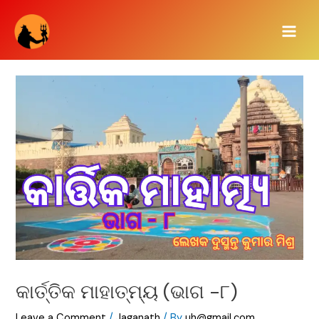
Skip
Main
to
Men
content
କାର୍ତ୍ତିକ ମାହାତ୍ମ୍ୟ (ଭାଗ -୮)
Leave a Comment
/
Jaganath
/ By
uh@gmail.com