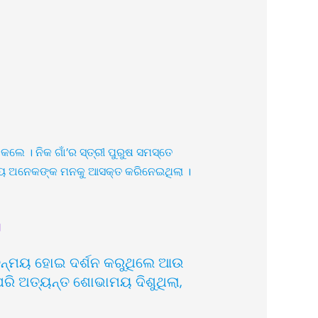
କଲେ । ନିକ ଗାଁ’ର ସ୍ତ୍ରୀ ପୁରୁଷ ସମସ୍ତେ
୍ଯ୍ୟ ଅନେକଙ୍କ ମନକୁ ଆସକ୍ତ କରିନେଇଥିଲା ।
॥
 ତନ୍ମୟ ହୋଇ ଦର୍ଶନ କରୁଥିଲେ ଆଉ
ପରି ଅତ୍ୟନ୍ତ ଶୋଭାମୟ ଦିଶୁଥିଲା,