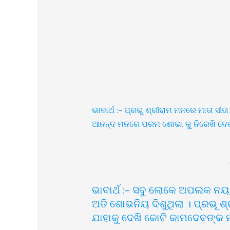
ଭାବାର୍ଥ :- ପ୍ରଭୁ ଶ୍ରୀରାମ ମନରେ ମାତା ସୀତ
ଆନନ୍ଦ ମନରେ ପରମ ଶୋଭା କୁ ନିରେଖି ଦେଖୁ 
ଭାବାର୍ଥ :- ସବୁ ଲୋକେ ଅପଲକ ନୟ
ଅତି ଶୋଭନିୟ ଦିଶୁଥିଲା । ପ୍ରଭୂ 
ଯାହାକୁ ଦେଖି କୋଟି କାମଦେବଙ୍କ