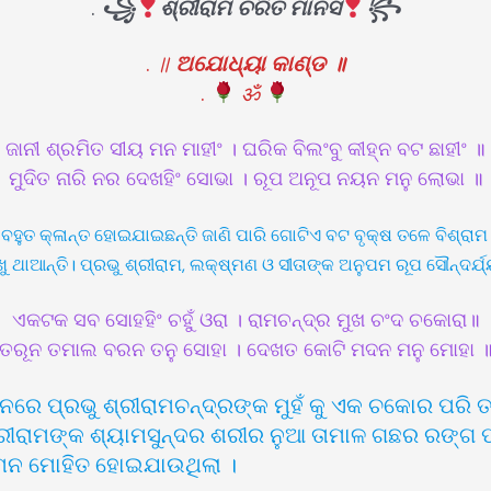
.
꧁
ଶ୍ରୀରାମ ଚରିତ ମାନସ
꧂
.
॥
ଅଯୋଧ୍ୟା କାଣ୍ଡ ॥
.
ॐ
ଜାନୀ ଶ୍ରମିତ ସୀୟ ମନ ମାହୀଂ । ଘରିକ ବିଲଂବୁ କୀହ୍ନ ବଟ ଛାହୀଂ ॥
ମୁଦିତ ନାରି ନର ଦେଖହିଂ ସୋଭା । ରୂପ ଅନୂପ ନୟନ ମନୁ ଲୋଭା ॥
ା ବହୁତ କ୍ଳାନ୍ତ ହୋଇଯାଇଛନ୍ତି ଜାଣି ପାରି ଗୋଟିଏ ବଟ ବୃକ୍ଷ ତଳେ ବିଶ୍ରାମ 
ଥାଆନ୍ତି। ପ୍ରଭୁ ଶ୍ରୀରାମ, ଲକ୍ଷ୍ମଣ ଓ ସୀତାଙ୍କ ଅନୁପମ ରୂପ ସୌନ୍ଦର
ଏକଟକ ସବ ସୋହହିଂ ଚହୁଁ ଓରା । ରାମଚନ୍ଦ୍ର ମୁଖ ଚଂଦ ଚକୋରା॥
ତରୂନ ତମାଲ ବରନ ତନୁ ସୋହା । ଦେଖତ କୋଟି ମଦନ ମନୁ ମୋହା 
ନରେ ପ୍ରଭୁ ଶ୍ରୀରାମଚନ୍ଦ୍ରଙ୍କ ମୁହଁ କୁ ଏକ ଚକୋର ପରି
ଶ୍ରୀରାମଙ୍କ ଶ୍ୟାମସୁନ୍ଦର ଶରୀର ନୁଆ ତାମାଳ ଗଛର ରଙ୍ଗ 
 ମନ ମୋହିତ ହୋଇଯାଉଥିଲା ।