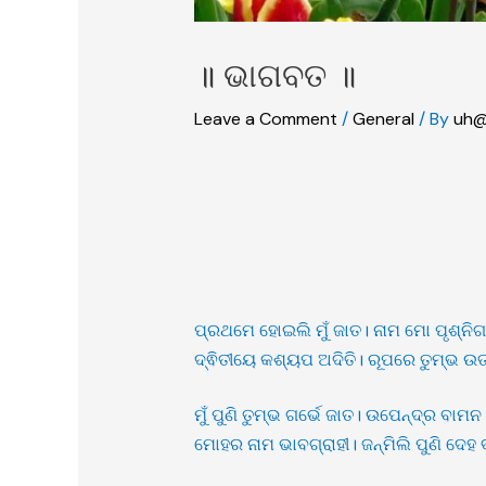
॥ ଭାଗବତ ॥
Leave a Comment
/
General
/ By
uh@
ପ୍ରଥମେ ହୋଇଲି ମୁଁ ଜାତ। ନାମ ମୋ ପୃଶ୍ନିଗର
ଦ୍ଵିତୀୟେ କଶ୍ୟପ ଅଦିତି। ରୂପରେ ତୁମ୍ଭ ଉତ
ମୁଁ ପୁଣି ତୁମ୍ଭ ଗର୍ଭେ ଜାତ। ଉପେନ୍ଦ୍ର ବାମନ
ମୋହର ନାମ ଭାବଗ୍ରାହୀ। ଜନ୍ମିଲି ପୁଣି ଦେହ 