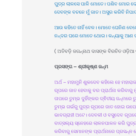
ପୁତ୍ର ଲାଳସେ ପାଳି ମୋତେ। ପଶିବ ମୋର ଦେ
ଦେବଙ୍କ ବଚନେ ମୁଁ ଜାତ। ଅସୁର କରିବି ନିପା
ଆଉ କହିତେ ନାହିଁ ବେଳ। ମୋତେ ଘେନିଣ ବେ
ନନ୍ଦର ଘରେ ମୋତେ ଥୋଇ। କନ୍ୟାକୁ ଆଣ ପ
( ଅତିବଡ଼ି ଜଗନ୍ନାଥ ଦାସଙ୍କ ବିରଚିତ ଓଡ଼ିଆ 
ପ୍ରସଙ୍ଗ – ଶ୍ରୀକୃଷ୍ଣ ଜନ୍ମ
ଅର୍ଥ – ମହାମୁନି ଶୁକଦେବ କହିଲେ ହେ ମହାରାଜା
ରୂପରେ ଜାତ ହେବାକୁ ବର ପ୍ରାର୍ଥନା କରିବାରୁ ମ
ତାପରେ ତୁମ୍ଭ ଦୁହିଁଙ୍କର ଦ୍ଵିତୀୟ ଜନ୍ମରେ 
ତୁମ୍ଭ ଗର୍ଭରୁ ପୁତ୍ର ରୂପରେ ଜାତ ହୋଇ ଉପେ
ଭାବଗ୍ରାହୀ ଅଟେ। ଦେବକୀ ଓ ବସୁଦେବ ରୂପରେ ତ
ବାତ୍ସଲ୍ୟ ସ୍ନେହରେ ଲାଳନପାଳନ କରି ପୁତ୍ର
କରିବାରୁ ସେମାନଙ୍କ ପ୍ରାର୍ଥନାରେ ପ୍ରସନ୍ନ