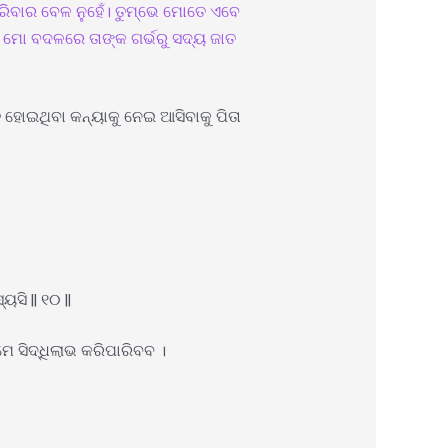
କରିବାର ବେଳ ନୁହେଁ। ତୁମ୍ଭେ ମୋତେ ଏବେ
ମୋ ବଦଳରେ ତାଙ୍କ ଗର୍ଭରୁ ସଦ୍ୟ ଜାତ
ହୋଇଥିବା କନ୍ୟାକୁ ନେଇ ଆସିବାକୁ ପିତା
ସି || ୧୦ ||
େ ସିଦ୍ଧିଲାଭ କରିପାରିବବ ।