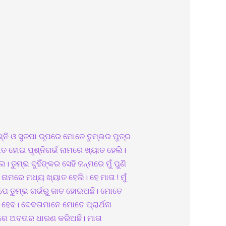
ୃଶ୍ନି ଓ ସୁତପା ରୂପରେ ମୋତେ ତୁମ୍ଭର ପୁତ୍ର
 ଜାତ ହୋଇ ପୃଶ୍ନିଗର୍ଭ ନାମରେ ଖ୍ୟାତ ହେଲି।
ତୁମ୍ଭ ଦୁହିଁଙ୍କର ସେହି ଜନ୍ମରେ ମୁଁ ପୁଣି
ମରେ ମଧ୍ୟ ଖ୍ୟାତ ହେଲି। ହେ ମାତା ! ମୁଁ
ରୂପେ ତୁମ୍ଭ ଗର୍ଭରୁ ଜାତ ହୋଇଅଛି। ମୋତେ
ହେବ। ଦେବତାମାନେ ମୋତେ ପ୍ରାର୍ଥନା
ୂପରେ ଅବତାର ଧାରଣ କରିଅଛି। ମାତା