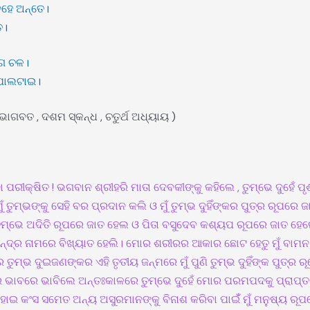
ହେ ଅନ୍ତେ।
ତ।
ଗେ ଚଳ।
ାଲଟା‌ଇ।
ଭାଗବତ , ଦଶମ ସ୍କନ୍ଧ , ଚତୁର୍ଥ ଅଧ୍ୟାୟ )
 ପରୀକ୍ଷିତ ! ଭଗବାନ ଶ୍ରୀହରି ମାତା ଦେବକୀଙ୍କୁ କହିଲେ , ତୁମ୍ଭେ ଦୁହେଁ ପ
ୁଁ ତୁମ୍ଭଙ୍କୁ ସେହି ବର ପ୍ରଦାନ କଲି ଓ ମୁଁ ତୁମ୍ଭ ଦୁହିଁଙ୍କର ପୁତ୍ର ରୂପରେ
ତୁମ୍ଭେ ଅଦିତି ରୂପରେ ଜାତ ହେଲ ଓ ପିତା ବସୁଦେବ କଶ୍ୟପ ରୂପରେ ଜାତ ହେଲେ। 
ନ୍ଦ୍ର ନାମରେ ବିଖ୍ୟାତ ହେଲି। ମୋର ଶରୀରର ଆକାର ଛୋଟ ହେତୁ ମୁଁ ବାମନ ନା
ୁମ୍ଭ ଦୁଇଜଣଙ୍କର ଏହି ତୃତୀୟ ଜନ୍ମରେ ମୁଁ ପୁଣି ତୁମ୍ଭ ଦୁହିଁଙ୍କ ପୁତ୍ର 
 ଭାବରେ ଭାବିଲେ ଅନ୍ତଃକାଳରେ ତୁମ୍ଭେ ଦୁହେଁ ମୋର ପରମପଦକୁ ପ୍ରାପ୍ତ 
 ହୋଇ କଂସ ସମେତ ଅନ୍ୟ ଅସୁରମାନଙ୍କୁ ବିନାଶ କରିବା ପାଇଁଁ ମୁଁ ମନୁଷ୍ୟ ର