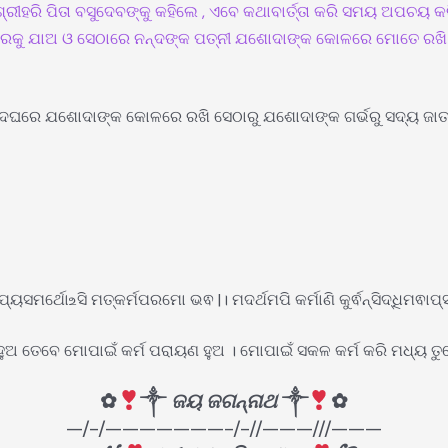
୍ରୀହରି ପିତା ବସୁଦେବଙ୍କୁ କହିଲେ , ଏବେ କଥାବାର୍ତ୍ତା କରି ସମୟ ଅପଚୟ 
ରକୁ ଯାଅ ଓ ସେଠାରେ ନନ୍ଦଙ୍କ ପତ୍ନୀ ଯଶୋଦାଙ୍କ କୋଳରେ ମୋତେ ରଖି 
ନନ୍ଦଘରେ ଯଶୋଦାଙ୍କ କୋଳରେ ରଖି ସେଠାରୁ ଯଶୋଦାଙ୍କ ଗର୍ଭରୁ ସଦ୍ୟ ଜାତ 
୍ୟସମର୍ଥୋ‌உସି ମତ୍କର୍ମପରମୋ ଭଵ |। ମଦର୍ଥମପି କର୍ମାଣି କୁର୍ଵନ୍ସିଦ୍ଧିମଵାପ୍ସ୍ୟ
ହୁଅ ତେବେ ମୋପାଇଁ କର୍ମ ପରାୟଣ ହୁଅ । ମୋପାଇଁ ସକଳ କର୍ମ କରି ମଧ୍ୟ ତୁମ
✿
༒
ଜୟ ଜଗନ୍ନାଥ
༒
✿
—/-/———————-/-//———///———