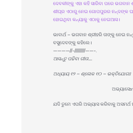
ଦେବକୀଙ୍କୁ ଏହା କହି ସାରିବା ପରେ ଭଗବାନ ଶ
ଶୀଘ୍ର ଏଠାରୁ ନେଇ ଗୋପପୁରର ନନ୍ଦଙ୍କ ଘ
ହୋଇଥିବା କନ୍ୟାକୁ ଏଠାକୁ ନେଇଆସ।
ଭାବାର୍ଥ – ଭଗବାନ ଶ୍ରୀହରି ତାଙ୍କୁ ନେଇ 
ବସୁଦେବଙ୍କୁ କହିଲେ।
————//-/////////——-.
ଆସନ୍ତୁ ପଢିବା ଗୀତା….
ଅଧ୍ୟାୟ ୧୨ – ଶ୍ଳୋକ ୧୦ – ଭକ୍ତିଯୋଗଃ
ଅଭ୍ୟାସେ‌உପ
ଯଦି ତୁମେ ଏପରି ଅଭ୍ୟାସ କରିବାକୁ ଅସମର୍ଥ 