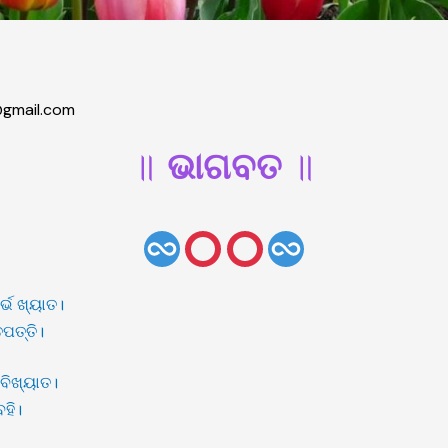
gmail.com
॥
ଭାଗବତ
॥
୍ଭ ଖ୍ୟାତ।
ପତ୍ତି।
 ବିଖ୍ୟାତ।
ବହି।