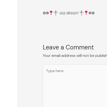
‍ ‍‌ ‍‌‍
✿❁
༒
ଜୟ ସୀତାରାମ
༒
❁✿
Leave a Comment
Your email address will not be publis
Type
here..