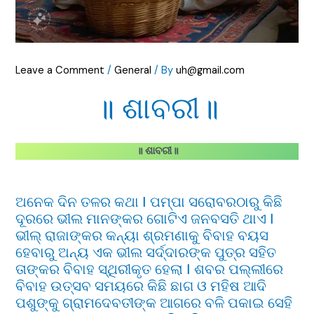
Leave a Comment
/
General
/ By
uh@gmail.com
॥ ଶାବରୀ॥
॥ ଶାବରୀ॥
ଅନେକ ଦିନ ତଳର କଥା Ι ପମ୍ପା ସରୋବରଠାରୁ କିଛି
ଦୂରରେ ଭୀଲ ମାନଙ୍କର ଗୋଟିଏ ଜନବସତି ଥାଏ Ι
ଭୀଲ୍ ରାଜାଙ୍କର କନ୍ୟା ଶ୍ରମଣାକୁ ବିବାହ ବୟସ
ହେବାରୁ ଅନ୍ୟ ଏକ ଭୀଲ ସର୍ଦ୍ଦାରଙ୍କ ପୁତ୍ର ସହିତ
ତାଙ୍କର ବିବାହ ସ୍ଥିରୀକୃତ ହେଲା Ι ଶବର ପଲ୍ଲୀରେ
ବିବାହ ଉତ୍ସବ ସମୟରେ କିଛି ଛାଗ ଓ ମହିଷ ଆଦି
ପଶୁଙ୍କୁ ଗ୍ରାମଦେବତୀଙ୍କ ଆଗରେ ବଳି ପକାଇ ସେହି