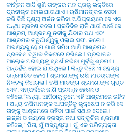
କୀର୍ତ୍ତନ ଆଦି ଶୁଣି ତାଙ୍କର ମନ ପ୍ରଭୁ ଭକ୍ତିରେ
ଦ୍ରଵୀଭୂତ ହୋଇଯାଉଥାଏ Ι ଋଷିମାନଙ୍କର ସେବା
କରି କିଛି ପୂଣ୍ୟ ଅର୍ଜନ କରିବା ଅଭିପ୍ରାୟରେ ସେ ଏକ
ପନ୍ଥା ଗ୍ରହଣ କଲେ Ι ପ୍ରତିଦିନ ରାତି ଥାଉଁ ଥାଉଁ ସେ
ଆଶ୍ରମ, ଆଶ୍ରମରୁ ନଦୀକୁ ଯିବାର ପଥ ଏବଂ
ଆଶ୍ରମର ଚତୁର୍ପାର୍ଶ୍ୱକୁ ଓଲାଇ ସଫା କଲେ Ι
ଅରଣ୍ୟରୁ ହୋମ ପାଇଁ ସମିଧ ଆଣି ଆଶ୍ରମର
ପ୍ରବେଶ ଦ୍ୱାର ନିକଟରେ ରଖିଲେ Ι ପ୍ରଭାତର
ଆଲୋକ ଅରଣ୍ୟକୁ ସ୍ପର୍ଶ କରିବା ପୂର୍ବରୁ ଶ୍ରମଣା
ଅନ୍ତର୍ହିତା ହୋଇ ଯାଉଥିଲେ Ι କିନ୍ତୁ ଦିନେ ଏ ରହସ୍ୟ
ଉନ୍ମୋଚିତ ହେଲା Ι ଶ୍ରମଣାଙ୍କୁ ଋଷି ମାତଙ୍ଗଙ୍କ
ନିକଟକୁ ନିଆଗଲା Ι ଋଷି ମାତଙ୍ଗ ଶ୍ରମଣାଙ୍କ ଗୁପ୍ତ
ସେବା ସମ୍ପର୍କରେ ଜାଣି ପ୍ରସନ୍ନ ହେଲେ ଓ
କହିଲେ,”କନ୍ୟା, ଆଜିଠାରୁ ତୁମେ ଏହି ଆଶ୍ରମରେ ରହିବ
Ι ଅନ୍ୟ ଋଷିମାନଙ୍କ ଆପତ୍ତିକୁ ଭୃକ୍ଷେପ ନ କରି ସେ
ତାଙ୍କୁ ଆଶ୍ରମରେ ରହିବା ପାଇଁ ସ୍ଥାନ ଦେଲେ Ι
ଲଜ୍ଜା ଓ ଭୟରେ ତ୍ରସ୍ତା ତଥା ସଙ୍କୁଚିତା ଶ୍ରମଣା
କହିଲେ,” ପିତା, ମୁଁ ଅସ୍ପୃଶ୍ୟା Ι ମୁଁ ଏକ ପରିତ୍ୟକ୍ତା
ନାରୀ Ι ଆପଣଙ୍କୁ ଅନେକ ବିରୋଧର ସମ୍ମୁଖୀନ