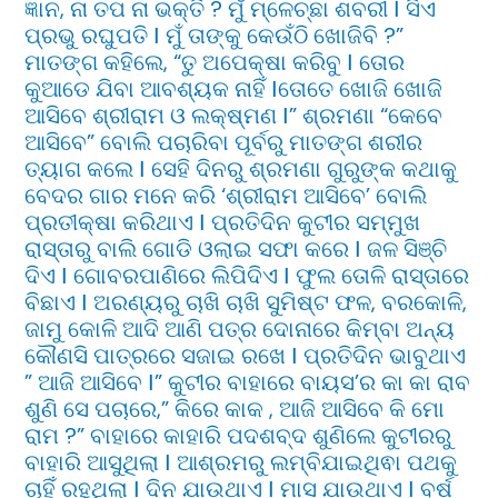
ଜ୍ଞାନ, ନା ତପ ନା ଭକ୍ତି ? ମୁଁ ମ୍ଳେଚ୍ଛା ଶବରୀ Ι ସିଏ
ପ୍ରଭୁ ରଘୁପତି Ι ମୁଁ ତାଙ୍କୁ କେଉଁଠି ଖୋଜିବି ?”
ମାତଙ୍ଗ କହିଲେ, “ତୁ ଅପେକ୍ଷା କରିବୁ Ι ତୋର
କୁଆଡେ ଯିବା ଆବଶ୍ୟକ ନାହିଁ Ιତୋତେ ଖୋଜି ଖୋଜି
ଆସିବେ ଶ୍ରୀରାମ ଓ ଲକ୍ଷ୍ମଣ Ι” ଶ୍ରମଣା “କେବେ
ଆସିବେ” ବୋଲି ପଚାରିବା ପୂର୍ବରୁ ମାତଙ୍ଗ ଶରୀର
ତ୍ୟାଗ କଲେ Ι ସେହି ଦିନରୁ ଶ୍ରମଣା ଗୁରୁଙ୍କ କଥାକୁ
ବେଦର ଗାର ମନେ କରି ‘ଶ୍ରୀରାମ ଆସିବେ’ ବୋଲି
ପ୍ରତୀକ୍ଷା କରିଥାଏ Ι ପ୍ରତିଦିନ କୁଟୀର ସମ୍ମୁଖ
ରାସ୍ତାରୁ ବାଲି ଗୋଡି ଓଲାଇ ସଫା କରେ Ι ଜଳ ସିଞ୍ଚି
ଦିଏ Ι ଗୋବରପାଣିରେ ଲିପିଦିଏ Ι ଫୁଲ ତୋଳି ରାସ୍ତାରେ
ବିଛାଏ Ι ଅରଣ୍ୟରୁ ଚାଖି ଚାଖି ସୁମିଷ୍ଟ ଫଳ, ବରକୋଳି,
ଜାମୁ କୋଳି ଆଦି ଆଣି ପତ୍ର ଦୋନାରେ କିମ୍ବା ଅନ୍ୟ
କୌଣସି ପାତ୍ରରେ ସଜାଇ ରଖେ Ι ପ୍ରତିଦିନ ଭାବୁଥାଏ
” ଆଜି ଆସିବେ Ι” କୁଟୀର ବାହାରେ ବାୟସ’ର କା କା ରାବ
ଶୁଣି ସେ ପଚାରେ,” କିରେ କାକ , ଆଜି ଆସିବେ କି ମୋ
ରାମ ?” ବାହାରେ କାହାରି ପଦଶବ୍ଦ ଶୁଣିଲେ କୁଟୀରରୁ
ବାହାରି ଆସୁଥିଲା Ι ଆଶ୍ରମରୁ ଲମ୍ବିଯାଇଥିଵା ପଥକୁ
ଚାହିଁ ରହୁଥିଲା Ι ଦିନ ଯାଉଥାଏ Ι ମାସ ଯାଉଥାଏ Ι ବର୍ଷ