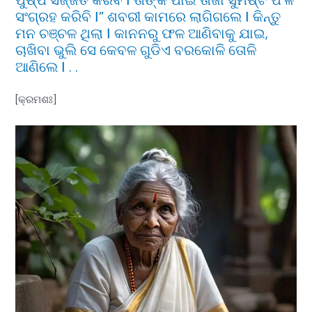
ସଂଗ୍ରହ କରିବି Ι” ଶବରୀ କାମରେ ଲାଗିଗଲେ Ι କିନ୍ତୁ
ମନ ଚଞ୍ଚଳ ଥିଲା Ι କାନନରୁ ଫଳ ଆଣିବାକୁ ଯାଇ,
ଚାଖିବା ଭୁଲି ସେ କେବଳ ଗୁଡିଏ ବରକୋଳି ତୋଳି
ଆଣିଲେ Ι . .
[କ୍ରମଶଃ]