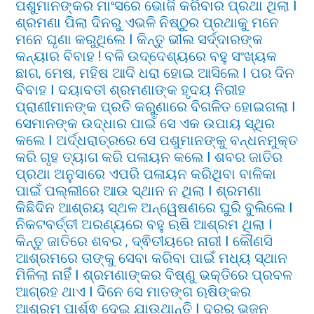
ପଶୁମାନଙ୍କର ମାଂସରେ ଭୋଜି କରିବାର ପ୍ରଥା ଥିଲା Ι
ଶ୍ରମଣା ପିଲା ଦିନରୁ ଏଭଳି ନିଷ୍ଠୁର ପ୍ରଥାକୁ ମନେ
ମନେ ଘୃଣା କରୁଥିଲେ Ι କିନ୍ତୁ ଭୀଲ ସର୍ଦ୍ଦାରଙ୍କ
କନ୍ୟାର ବିବାହ ! ବଳି ଉଦ୍ଦେଶ୍ୟରେ ବହୁ ସଂଖ୍ୟକ
ଛାଗ, ମେଷ, ମହିଷ ଆଦି ଧରା ହୋଇ ଆସିଲେ Ι ପର ଦିନ
ବିବାହ Ι ଦୟାବତୀ ଶ୍ରମଣାଙ୍କ ହୃଦୟ ନିରୀହ
ପ୍ରାଣୀମାନଙ୍କ ପ୍ରତି କରୁଣାରେ ବିଗଳିତ ହୋଇଗଲା Ι
ସେମାନଙ୍କ ଉଦ୍ଧାର ପାଇଁ ସେ ଏକ ଉପାୟ ସ୍ଥିର
କଲେ Ι ଅର୍ଦ୍ଧରାତ୍ରରେ ସେ ପଶୁମାନଙ୍କୁ ବନ୍ଧନମୁକ୍ତ
କରି ଗୃହ ତ୍ୟାଗ କରି ପଳାୟନ କଲେ Ι ଶବର ଜାତିର
ପ୍ରଥା ଅନୁସାରେ ଏପରି ପଳାୟନ କରିଥିବା ବାଳିକା
ପାଇଁ ପଲ୍ଲୀରେ ଆଉ ସ୍ଥାନ ନ ଥିଲା Ι ଶ୍ରମଣା
କିଛିଦିନ ଆଶ୍ରୟ ସ୍ଥଳ ଅନ୍ୱେଷଣରେ ଘୁରି ବୁଲିଲେ Ι
ନିକଟବର୍ତ୍ତୀ ଅରଣ୍ୟରେ ବହୁ ଋଷି ଆଶ୍ରମ ଥିଲା Ι
କିନ୍ତୁ ଜାତିରେ ଶବର , ଦ୍ଵିତୀୟରେ ନାରୀ Ι କୌଣସି
ଆଶ୍ରମରେ ତାଙ୍କୁ ସେବା କରିବା ପାଇଁ ମଧ୍ୟ ସ୍ଥାନ
ମିଳିଲା ନାହିଁ Ι ଶ୍ରମଣାଙ୍କର ବିଷ୍ଣୁ ଭକ୍ତିରେ ପ୍ରବଳ
ଆଗ୍ରହ ଥାଏ Ι ଦିନେ ସେ ମାତଙ୍ଗ ଋଷିଙ୍କର
ଆଶ୍ରମ ପାର୍ଶ୍ଵ ଦେଇ ଯାଉଥାନ୍ତି Ι ଦୂରରୁ ଭଜନ