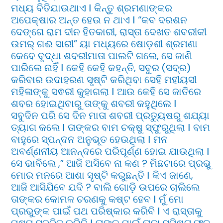
ମଧ୍ୟ ବିତିଯାଉଥାଏ Ι କିନ୍ତୁ ଶ୍ରମଣାଙ୍କର
ଅପେକ୍ଷାର ଅନ୍ତ ହେଉ ନ ଥାଏ Ι “କବ ଦରଶନ
ଦେଙ୍ଗେ ରାମ ଦୀନ ହିତକାରୀ, ରାସ୍ତା ଦେଖତ ଶବରୀକୀ
ଉମର୍ ଗଈ ସାରୀ” ୟା ମଧ୍ୟରେ ଷୋଡ଼ଶୀ ଶ୍ରମଣା
କେବେ ବୃଦ୍ଧା ଶବରୀମାତା ପାଲଟି ଗଲେ, ସେ ଜାଣି
ପାରିଲେ ନାହିଁ Ι କେହି କେହି କହନ୍ତି, ସବୁର (ସବ୍ର)
କରିବାର ଉଦାହରଣ ସୃଷ୍ଟି କରିଥିବା ସେହି ମହୀୟସୀ
ମହିଳାଙ୍କୁ ସଵରୀ କୁହାଗଲା Ι ଆଉ କେହି ସେ ଜାତିରେ
ଶବର ହୋଇଥିବାରୁ ତାଙ୍କୁ ଶବରୀ କହୁଥିଲେ Ι
ସବୁଦିନ ପରି ସେ ଦିନ ମାତା ଶବରୀ ପ୍ରତ୍ୟୁଷରୁ ଶଯ୍ୟା
ତ୍ୟାଗ କଲେ Ι ତାଙ୍କର ବାମ ଚକ୍ଷୁ ସ୍ଫୁରୁଥିଲା Ι ବାମ
ବାହୁରେ ସ୍ପନ୍ଦନ ଅନୁଭୂତ ହେଉଥିଲା Ι ମନ
ଅବର୍ଣ୍ଣନୀୟ ଆନନ୍ଦରେ ପରିପୂର୍ଣ୍ଣ ହୋଇ ଯାଉଥିଲା Ι
ସେ ଭାବିଲେ ,” ଆଜି ଅସିବେ ନା କଣ ? ମିଛଟାରେ ପ୍ରଭୁ
ମୋର ମନରେ ଆଶା ସୃଷ୍ଟି କରୁଛନ୍ତି Ι କିଏ ଜାଣେ,
ଆଜି ଆସିଯିବେ ଯଦି ? ବାଲି ଗୋଡ଼ି ଉପରେ ଚାଲିଲେ
ତାଙ୍କର କୋମଳ ଚରଣକୁ କଷ୍ଟ ହେବ Ι ମୁଁ ମୋ
ପ୍ରଭୁଙ୍କ ପାଇଁ ପଥ ପରିଷ୍କାର କରିବି Ι ଏ ରାସ୍ତାକୁ
ପୁଷ୍ପ ସଜ୍ଜିତ କରିବି Ι ତାଙ୍କ ପାଇଁ ତାଜା ସୁମିଷ୍ଟ ଫଳ