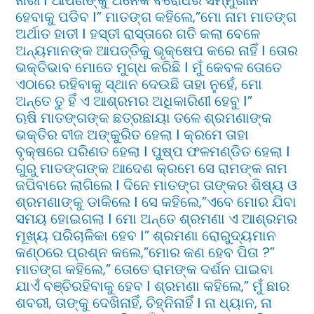
ହେବାକୁ ପଡିବ Ι” ମାତଙ୍ଗ କହିଲେ,”ମୋ ନାମ ମାତଙ୍ଗ
ଅର୍ଥାତ ହାତୀ Ι ହସ୍ତୀ ରାସ୍ତାରେ ଗତି କଲା ବେଳେ
ଅନ୍ୟମାନଙ୍କ ଆପତ୍ତିକୁ ଭୃକ୍ଷେପ କରେ ନାହିଁ Ι ତୋର
ଭକ୍ତିଭାବ ମୋତେ ମୁଗ୍ଧ କରିଛି Ι ମୁଁ କେବଳ ତୋତେ
ଏଠାରେ ରହିବାକୁ ସ୍ଥାନ ଦେଉଛି ତାହା ନୁହେଁ, ମୋ
ଅନ୍ତେ ତୁ ହିଁ ଏ ଆଶ୍ରମର ଅଧିକାରିଣୀ ହେବୁ Ι”
ଋଷି ମାତଙ୍ଗଙ୍କ ଛତ୍ରଛାୟା ତଳେ ଶ୍ରମଣାଙ୍କ
ଭକ୍ତିର ବୀଜ ଅଙ୍କୁରିତ ହେଲା Ι କ୍ରମେ ତାହା
ବୃକ୍ଷରେ ପରିଣତ ହେଲା Ι ପୁଷ୍ପ ଫଳମଣ୍ଡିତ ହେଲା Ι
ଗୁରୁ ମାତଙ୍ଗଙ୍କ ଆଦେଶ କ୍ରମେ ସେ ରାମଙ୍କ ନାମ
ଜପିବାରେ ଲାଗିଲେ Ι ଦିନେ ମାତଙ୍ଗ ତାଙ୍କର ଶିଷ୍ୟ ଓ
ଶ୍ରମଣାଙ୍କୁ ଡାକିଲେ Ι ସେ କହିଲେ,”ଏବେ ମୋର ଯିବା
ସମୟ ହୋଇଗଲା Ι ମୋ ଅନ୍ତେ ଶ୍ରମଣା ଏ ଆଶ୍ରମର
ମୂଖ୍ୟ ପରିଚାଳିକା ହେବ Ι” ଶ୍ରମଣା ରୋରୁଦ୍ୟମାନ
କଣ୍ଠରେ ପ୍ରଶ୍ନ କଲେ,”ମୋର କଣ ହେବ ପିତା ?”
ମାତଙ୍ଗ କହିଲେ,” ତୋତେ ରାମଙ୍କ ଦର୍ଶନ ପାଇବା
ଯାଏଁ ବଞ୍ଚିରହିବାକୁ ହେବ Ι ଶ୍ରମଣା କହିଲେ,” ମୁଁ ଛାର
ଶବରୀ, ତାଙ୍କୁ ଦେଖିନାହିଁ, ଚିହ୍ନିନାହିଁ Ι ନା ଧ୍ୟାନ, ନା