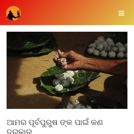
Skip
Main
to
Men
content
ଆମର ପୂର୍ବପୁରୁଷ ଙ୍କ ପାଇଁ କଣ
ଦରକାର