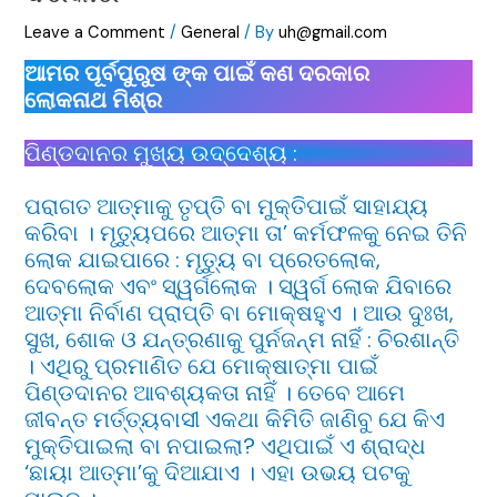
Leave a Comment
/
General
/ By
uh@gmail.com
ଆମର ପୂର୍ବପୁରୁଷ ଙ୍କ ପାଇଁ କଣ ଦରକାର
ଲୋକନାଥ ମିଶ୍ର
ପିଣ୍ଡଦାନର ମୁଖ୍ୟ ଉଦ୍ଦେଶ୍ୟ :
ପରାଗତ ଆତ୍ମାକୁ ତୃପ୍ତି ବା ମୁକ୍ତିପାଇଁ ସାହାଯ୍ୟ
କରିବା । ମୃତ୍ୟୁପରେ ଆତ୍ମା ତା’ କର୍ମଫଳକୁ ନେଇ ତିନି
ଲୋକ ଯାଇପାରେ : ମୃତ୍ୟୁ ବା ପ୍ରେତଲୋକ,
ଦେବଲୋକ ଏବଂ ସ୍ୱର୍ଗଲୋକ । ସ୍ୱର୍ଗ ଲୋକ ଯିବାରେ
ଆତ୍ମା ନିର୍ବାଣ ପ୍ରାପ୍ତି ବା ମୋକ୍ଷହୁଏ । ଆଉ ଦୁଃଖ,
ସୁଖ, ଶୋକ ଓ ଯନ୍ତ୍ରଣାକୁ ପୁର୍ନଜନ୍ମ ନାହିଁ : ଚିରଶାନ୍ତି
। ଏଥିରୁ ପ୍ରମାଣିତ ଯେ ମୋକ୍ଷାତ୍ମା ପାଇଁ
ପିଣ୍ଡଦାନର ଆବଶ୍ୟକତା ନାହିଁ । ତେବେ ଆମେ
ଜୀବନ୍ତ ମର୍ତ୍ତ୍ୟବାସୀ ଏକଥା କିମିତି ଜାଣିବୁ ଯେ କିଏ
ମୁକ୍ତିପାଇଲା ବା ନପାଇଲା? ଏଥିପାଇଁ ଏ ଶ୍ରାଦ୍ଧ
‘ଛାୟା ଆତ୍ମା’କୁ ଦିଆଯାଏ । ଏହା ଉଭୟ ପଟକୁ