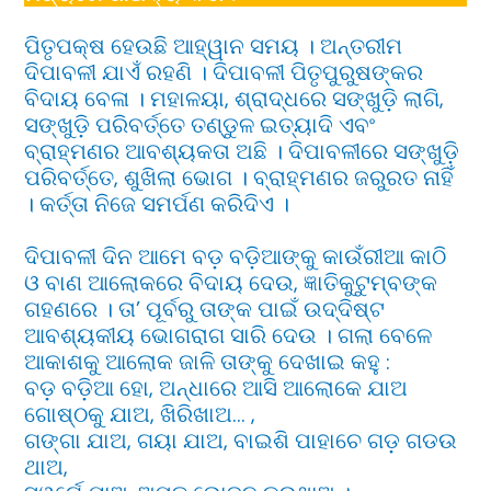
ପିତୃପକ୍ଷ ହେଉଛି ଆହ୍ୱାନ ସମୟ । ଅନ୍ତରୀମ
ଦିପାବଳୀ ଯାଏଁ ରହଣି । ଦିପାବଳୀ ପିତୃପୁରୁଷଙ୍କର
ବିଦାୟ ବେଳା । ମହାଳୟା, ଶ୍ରାଦ୍ଧରେ ସଙ୍ଖୁଡ଼ି ଲାଗି,
ସଙ୍ଖୁଡ଼ି ପରିବର୍ତ୍ତେ ତଣ୍ଡୁଳ ଇତ୍ୟାଦି ଏବଂ
ବ୍ରାହ୍ମଣର ଆବଶ୍ୟକତା ଅଛି । ଦିପାବଳୀରେ ସଙ୍ଖୁଡ଼ି
ପରିବର୍ତ୍ତେ, ଶୁଖିଲା ଭୋଗ । ବ୍ରାହ୍ମଣର ଜରୁରତ ନାହିଁ
। କର୍ତ୍ତା ନିଜେ ସମର୍ପଣ କରିଦିଏ ।
ଦିପାବଳୀ ଦିନ ଆମେ ବଡ଼ ବଡ଼ିଆଙ୍କୁ କାଉଁରୀଆ କାଠି
ଓ ବାଣ ଆଲୋକରେ ବିଦାୟ ଦେଉ, ଜ୍ଞାତିକୁଟୁମ୍ବଙ୍କ
ଗହଣରେ । ତା’ ପୂର୍ବରୁ ତାଙ୍କ ପାଇଁ ଉଦ୍ଦିଷ୍ଟ
ଆବଶ୍ୟକୀୟ ଭୋଗରାଗ ସାରି ଦେଉ । ଗଲା ବେଳେ
ଆକାଶକୁ ଆଲୋକ ଜାଳି ତାଙ୍କୁ ଦେଖାଇ କହୁ :
ବଡ଼ ବଡ଼ିଆ ହୋ, ଅନ୍ଧାରେ ଆସି ଆଲୋକେ ଯାଅ
ଗୋଷ୍ଠକୁ ଯାଅ, ଖିରିଖାଅ… ,
ଗଙ୍ଗା ଯାଅ, ଗୟା ଯାଅ, ବାଇଶି ପାହାଚେ ଗଡ଼ ଗଡଉ
ଥାଅ,