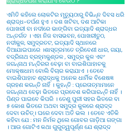
ଶ୍ରାଦ୍ଧତର୍ପଣ କରାଯାଏ କେଉଁଠି ?
ଏମିତି କହିଲେ ଲୋକଟିର ମୃତ୍ୟୁଠାରୁ ବିଭିନ୍ନ ଦିବସ ଧରି
ଶ୍ରାଦ୍ଧ-ତର୍ପଣ ହୁଏ । ଦଶ ଖଟିବା, ଦଶ ଆଟିକା
ପୋଖରୀ ବା ନଦୀରେ ଭାଙ୍ଗିବା ଇତ୍ୟାଦି ଶ୍ରାଦ୍ଧର
ଅନ୍ତର୍ଗତ । ଏହା ନିଜ ବାସଭବନ, ପୋଖରୀତୁଠ,
ନଦୀକୁଳ, ସମୁଦ୍ରତଟ, ଇତ୍ୟାଦି ସ୍ଥାନରେ
ଦିଆଯାଇପାରେ ।ଶାସ୍ତ୍ରମତେ ତ୍ରିବେଣୀ ଧାର, ଗୟା,
ବଦ୍ରିନାଥ ବ୍ରହ୍ମକୁଣ୍ଡଳ , ସମୁଦ୍ର କୁଳ ଏବଂ
ଜଗନ୍ନାଥ ମନ୍ଦିରର ବେଢ଼ା ବା ବାଇଶିପାହାଚକୁ
ମୋକ୍ଷଧାମ ବୋଲି ବିଚାର କରାଯାଏ । ତେବେ
ବାଇଶିପାହାଚ ଶ୍ରାଦ୍ଧକୁ ଅନେକ ଧାର୍ମିକ ବିଶେଷଜ୍ଞ
ଗ୍ରହଣ କରନ୍ତି ନାହିଁ । କୁହନ୍ତି : ପ୍ରେତାତ୍ମାମାନେ
ଜଗନ୍ନାଥ ବେଢ଼ା ଭିତରେ ପ୍ରବେଶ କରିପାରନ୍ତି ନାହିଁ ।
ପିଣ୍ଡ ପାଇବେ କିପରି । ତେଣୁ ପୁରୀ ସହର ଭିତରେ ବା
୫ କୋଶ ଭିତରେ ଅଥବା ସମୁଦ୍ର କୁଳରେ ଶ୍ରାଦ୍ଦ
ଦେବା ଉଚିତ୍। ଘରେ ଦେବା ଅତି ଭଲ । ତେବେ ଏତିକି
କହିବା ଯେ : ମନ ନିର୍ମଳ ଥିଲେ ଗୋବର ଗାଡ଼ିଆ ଗଙ୍ଗା
। ଆଉ ଗୋଟିଏ କଥା ଗୁରୁତ୍ୱପୂର୍ଣ୍ଣ ଯେ ଶ୍ରାଦ୍ଦ