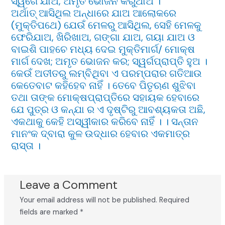
ସ୍ୱର୍ଗେ ଯାଅ, ଅମୃତ ଭୋଜନ କରୁଥାଅ ।
ଅର୍ଥାତ୍ ଆସିଥିଲ ଅନ୍ଧାରେ ଯାଅ ଆଲୋକରେ
(ମୁକ୍ତିପଥେ) ଯେଉଁ ମେଳରୁ ଆସିଥିଲ, ସେହି ମେଳକୁ
ଫେରିଯାଅ, ଖିରିଖାଅ, ଗଙ୍ଗା ଯାଅ, ଗୟା ଯାଅ ଓ
ବାଇଶି ପାହଚେ ମଧ୍ୟ ଦେଇ ମୁକ୍ତିମାର୍ଗ/ ମୋକ୍ଷ
ମାର୍ଗ ଦେଖ; ଅମୃତ ଭୋଜନ କର; ସ୍ୱର୍ଗପ୍ରାପ୍ତି ହୁଅ ।
କେଉଁ ଅତୀତରୁ ଲମ୍ବିଥିବା ଏ ପରମ୍ପରାର ଗତିଆଉ
କେତେବାଟ କହିହେବ ନାହିଁ । ତେବେ ପିତୃଋଣ ଶୁଝିବା
ତଥା ତାଙ୍କ ମୋକ୍ଷପ୍ରାପ୍ତିରେ ସହାୟକ ହେବାରେ
ଯେ ପୁତ୍ର ଓ କନ୍ଯା ର ଏ ଦୃଷ୍ଟିରୁ ଆବଶ୍ୟକତା ଅଛି,
ଏକଥାକୁ କେହି ଅସ୍ୱୀକାର କରିବେ ନାହିଁ । । ସନ୍ତାନ
ମାନଂକ ଦ୍ବାରା କୁଳ ଉଦ୍ଧାର ହେବାର ଏକମାତ୍ର
ରାସ୍ତା ।
Leave a Comment
Your email address will not be published.
Required
fields are marked
*