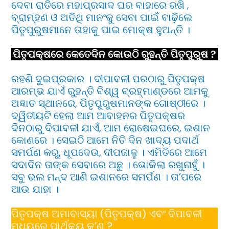
ଦେବା ରାତିରେ ମହାପ୍ରସାଦ ଘର ବାହାରେ ରଖି ,
ବ୍ରାମ୍ହଣ ଓ ଅତିଥି ମାନଂକୁ ସେବା ପାଇଁ ବାଢ଼ିଲେ
ପିତୃପୁରୁଷମାନେ ତାହାକୁ ପାଇ ମୋକ୍ଷ ହୁଅନ୍ତି ।
ପିତୃପକ୍ଷରେ କେତେଦିନ କୋଉଠି ରୁହନ୍ତି ପିତୃପୁରୁଷ ?
ରହଣି ଦୁଇପ୍ରକାର । ଦୀପାବଳୀ ପରଠାରୁ ପିତୃପକ୍ଷ
ଆରମ୍ଭ ଯାଏଁ ରୁହନ୍ତି ବିଶ୍ୱ ବ୍ରହ୍ମାଣ୍ଡରେ ଆମକୁ
ଅଜ୍ଞାତ ସ୍ଥାନରେ, ପିତୃପୁରୁଷମାନଙ୍କ ଗୋଷ୍ଠୀରେ ।
ଦ୍ୱିତୀୟଟି ହେଲା ଆମ ଆବାହନର ପିତୃପକ୍ଷର
ଦିନଠାରୁ ଦିପାବଳୀ ଯାଏଁ, ଆମ ରୋଷେଇଘରେ, ଇଶାନ
କୋଣରେ । ସେଇଠି ଆମେ ନିତି ଦିନ ଖାଦ୍ୟ ପଦାର୍ଥ
ସମର୍ପଣ କରୁ, ଧୂପଦେଉ, ଦୀପଜାଳୁ । ଏମିତିରେ ଆମେ
ସଦାଦିନ ତାଙ୍କ ସେବାରେ ଅଛୁ । ଭୋକିଲା ରଖୁନାହୁଁ ।
ସବୁ ଭଲ ମନ୍ଦ ଆଣି ଇଶାନରେ ସମର୍ପଣ । ତା’ପରେ
ଆଉ ଯାହା ।
ପିତୃପକ୍ଷ ଅମାବାସ୍ୟା (ପିତୃପକ୍ଷ) ଏବଂ ଦିପାବଳୀ
ମଧ୍ୟରେ ପାର୍ଥକ୍ୟ କ’ଣ ?