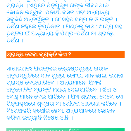
ଶ୍ରାଦ୍ଧ । ଏଥିରେ ପିତୃପୁରୁଷ ତାଙ୍କ ଜୀବଦଶାର
ଭୋଜନ କରୁଥିବା ପଦାର୍ଥ, ବସନ ଏବଂ ଅନ୍ୟାନ୍ୟ
ସବୁକିଛି ଅନ୍ତର୍ଭୁକ୍ତ । ତା’ ସହିତ ସମ୍ମାନ ଓ ଭକ୍ତି ।
ତର୍ପଣ କହିଲେ ତୃପ୍ତିଦାନ । ପିଣ୍ଡକୁ ଦାନ : ଖାଦ୍ୟ ସହ
ତୃପ୍ତିପାଇଁ ଅନ୍ୟାନ୍ୟ ହିଁ ପିଣ୍ଡ-ତର୍ପଣ ବା ଶ୍ରାଦ୍ଧ
ତର୍ପଣ ।
ଶ୍ରାଦ୍ଧ ଦେବା ବ୍ୟକ୍ତି କିଏ ?
ସାଧାରଣତଃ ପିତାଙ୍କର ଜ୍ୟେଷ୍ଠପୁତ୍ର, ତାଙ୍କ
ଅନୁପସ୍ଥିତିରେ ସାନ ପୁତ୍ର, ଜୋଂଇ, ସାନ ଭାଇ, ଭଣଜା
ଶ୍ରାଦ୍ଧ ଦେଇପାରିବେ । ଅନ୍ୟମାନେ, ଯିଏକି
ଅନୁମୋଦିତ ବ୍ୟକ୍ତି ମଧ୍ୟ ଦେଇପାରିବେ । ଝିଅ ଓ
ବୋହୁ ମାନେ ଦେଇ ପାରିବେ । ଯିଏ ଶ୍ରାଦ୍ଧ ଦେବେ, ସେ
ପିତୃପକ୍ଷରେ ଶୁଦ୍ଧତା ବା ଶୌଚତା ଆଚରଣ କରିବେ ।
ବିଶେଷକରି କ୍ଷୌର ହେବା, ଅନ୍ୟପାକରେ ଭୋଜନ
କରିବା ଇତ୍ୟାଦି ନିଷେଧ ଅଛି ।