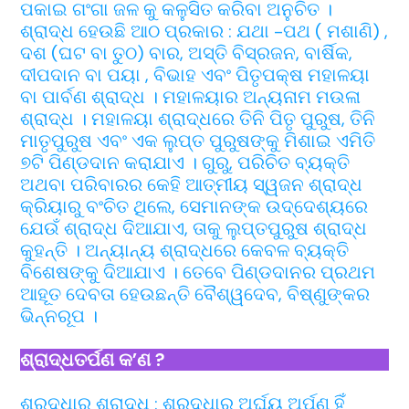
ପକାଇ ଗଂଗା ଜଳ କୁ କଳୁସିତ କରିବା ଅନୁଚିତ ।
ଶ୍ରାଦ୍ଧ ହେଉଛି ଆଠ ପ୍ରକାର : ଯଥା -ପଥ ( ମଶାଣି) ,
ଦଶ (ଘଟ ବା ତୁଠ) ବାର, ଅସ୍ତି ବିସ୍ରଜନ, ବାର୍ଷିକ,
ଦୀପଦାନ ବା ପୟା , ବିଭାହ ଏବଂ ପିତୃପକ୍ଷ ମହାଳୟା
ବା ପାର୍ବଣ ଶ୍ରାଦ୍ଧ । ମହାଳୟାର ଅନ୍ୟନାମ ମଉଳା
ଶ୍ରାଦ୍ଧ । ମହାଳୟା ଶ୍ରାଦ୍ଧରେ ତିନି ପିତୃ ପୁରୁଷ, ତିନି
ମାତୃପୁରୁଷ ଏବଂ ଏକ ଲୁପ୍ତ ପୁରୁଷଙ୍କୁ ମିଶାଇ ଏମିତି
୭ଟି ପିଣ୍ଡଦାନ କରାଯାଏ । ଗୁରୁ, ପରିଚିତ ବ୍ୟକ୍ତି
ଅଥବା ପରିବାରର କେହି ଆତ୍ମୀୟ ସ୍ୱଜନ ଶ୍ରାଦ୍ଧ
କ୍ରିୟାରୁ ବଂଚିତ ଥିଲେ, ସେମାନଙ୍କ ଉଦ୍ଦେଶ୍ୟରେ
ଯେଉଁ ଶ୍ରାଦ୍ଧ ଦିଆଯାଏ, ତାକୁ ଲୁପ୍ତପୁରୁଷ ଶ୍ରାଦ୍ଧ
କୁହନ୍ତି । ଅନ୍ୟାନ୍ୟ ଶ୍ରାଦ୍ଧରେ କେବଳ ବ୍ୟକ୍ତି
ବିଶେଷଙ୍କୁ ଦିଆଯାଏ । ତେବେ ପିଣ୍ଡଦାନର ପ୍ରଥମ
ଆହୂତ ଦେବତା ହେଉଛନ୍ତି ବୈଶ୍ୱଦେବ, ବିଷ୍ଣୁଙ୍କର
ଭିନ୍ନରୂପ ।
ଶ୍ରାଦ୍ଧତର୍ପଣ କ’ଣ ?
ଶ୍ରଦ୍ଧାରୁ ଶ୍ରାଦ୍ଧ : ଶ୍ରଦ୍ଧାର ଅର୍ଘ୍ୟ ଅର୍ପଣ ହିଁ