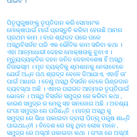
ପାଇବ ।
ପିତୃପୁରୁଷଙ୍କୁ ତୃପ୍ତିଦାନ କରି ସେମାନଂକ
ମୋକ୍ଷପାଇଁ ମାର୍ଗ ପ୍ରସ୍ତୁତି କରିବା ହେଉଛି ଆମର
ପ୍ରଥମ କାମ । ବାର ଶ୍ରାଦ୍ଦ ପରେ ପରେ
ଅସ୍ଥିବିସର୍ଜନ ପରି ଏକ ଭୌତିକ କାମ ସରିବା କଥା ।
ଏହା ଆତ୍ମାଧାରୀ ଦେହର ମୋକ୍ଷତାକୁ ବୁଝାଏ ।
ମୃତ୍ୟୁବ୍ୟକ୍ତିର ଦହନ ଜନିତ ଦେହାବଶେଷ ହିଁ ଅସ୍ଥି:
ଚିତାଭସ୍ମ । ମୃତ ବ୍ୟକ୍ତିକୁ ଶ୍ମଶାନକୁ ନେଲାବେଳେ
ଯେଉଁ ଅନ୍ନ ପଥ ଶ୍ରାଦ୍ଦ ବେଳେ ଦିଆଯାଏ, ଏହାହିଁ ତା’
ପାଇଁ ଆଧାର । ତେଣୁ ଅସ୍ଥି ବିସର୍ଜନ ବେଳେ ପିଣ୍ଡଦାନ
ବ୍ୟବସ୍ଥା ଅଛି । ଏହାର ପରାଗତ ଆତ୍ମାର ତୃପ୍ତିପାଇଁ
ଭୋଜନ । ଅସ୍ଥି ବିସର୍ଜନ ସମୁଦ୍ର ରେ କରିବା କଥା ,
କାରଣ ସମୁଦ୍ର ର ମେରୁ ସହ ସନଜୋଗ ଅଛି । ଅବଶ୍ୟ
ଗଂଗା ସମୁଦ୍ର ରେ ପଡିଛନ୍ତି । ମାତ୍ର ଅସ୍ଥି କୁ
ସମୁଦ୍ର ରେ ସିଧା ପକାଇବା ଦ୍ବାରା ପିତ୍ରୂ ପରୁଷ ଶାନ୍ତି
ପାଇଥାନ୍ତୀ । ବିଦେଶ ରେ ରହୁ ଥିବା ଲୋକ ମାନେ ,
ସମୁଦ୍ର ରେ ଅସ୍ଥୀ ପକାଇବା କଥା । ଗଂଗା ରେ ଅସ୍ଥୀ