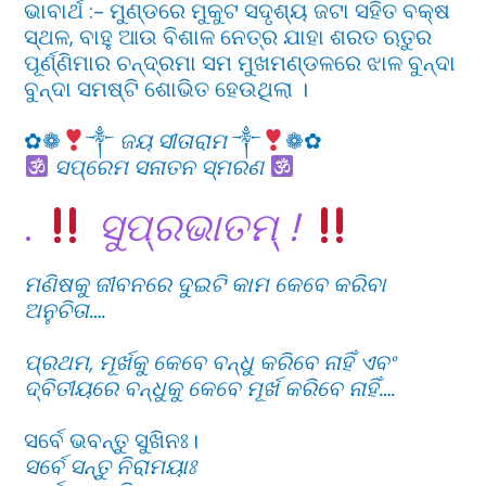
ଭାବାର୍ଥ :- ମୁଣ୍ଡରେ ମୁକୁଟ ସଦୃଶ୍ୟ ଜଟା ସହିତ ବକ୍ଷ
ସ୍ଥଳ, ବାହୁ ଆଉ ବିଶାଳ ନେତ୍ର ଯାହା ଶରତ ଋତୁର
ପୂର୍ଣ୍ଣିମାର ଚନ୍ଦ୍ରମା ସମ ମୁଖମଣ୍ଡଳରେ ଝାଳ ବୁନ୍ଦା
ବୁନ୍ଦା ସମଷ୍ଟି ଶୋଭିତ ହେଉଥିଲା ।
‍ ‍‌ ‍‌‍
✿❁
༒
ଜୟ ସୀତାରାମ
༒
❁✿
ସପ୍ରେମ ସନାତନ ସ୍ମରଣ
.
ସୁପ୍ରଭାତମ୍ !
ମଣିଷକୁ ଜୀବନରେ ଦୁଇଟି କାମ କେବେ କରିବା
ଅନୁଚିତା….
ପ୍ରଥମ, ମୂର୍ଖକୁ କେବେ ବନ୍ଧୁ କରିବେ ନାହିଁ ଏବଂ
ଦ୍ବିତୀୟରେ ବନ୍ଧୁକୁ କେବେ ମୂର୍ଖ କରିବେ ନାହିଁ….
ସର୍ବେ ଭବନ୍ତୁ ସୁଖିନଃ।
ସର୍ବେ ସନ୍ତୁ ନିରାମୟାଃ