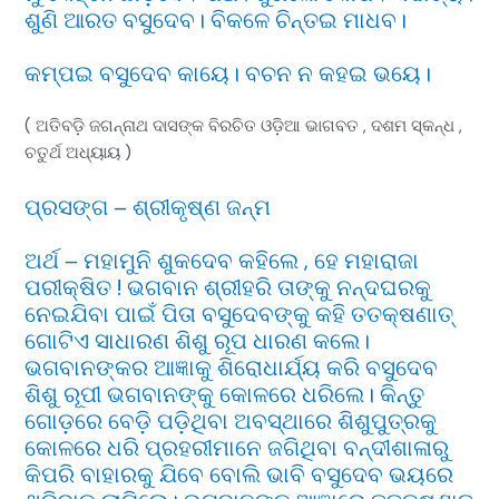
ଶୁଣି ଆରତ ବସୁଦେବ। ବିକଳେ ଚିନ୍ତଇ ମାଧବ।
କମ୍ପଇ ବସୁଦେବ କାୟେ। ବଚନ ନ କହଇ ଭୟେ।
( ଅତିବଡ଼ି ଜଗନ୍ନାଥ ଦାସଙ୍କ ବିରଚିତ ଓଡ଼ିଆ ଭାଗବତ , ଦଶମ ସ୍କନ୍ଧ ,
ଚତୁର୍ଥ ଅଧ୍ୟାୟ )
ପ୍ରସଙ୍ଗ – ଶ୍ରୀକୃଷ୍ଣ ଜନ୍ମ
ଅର୍ଥ – ମହାମୁନି ଶୁକଦେବ କହିଲେ , ହେ ମହାରାଜା
ପରୀକ୍ଷିତ ! ଭଗବାନ ଶ୍ରୀହରି ତାଙ୍କୁ ନନ୍ଦଘରକୁ
ନେଇଯିବା ପାଇଁ ପିତା ବସୁଦେବଙ୍କୁ କହି ତତକ୍ଷଣାତ୍
ଗୋଟିଏ ସାଧାରଣ ଶିଶୁ ରୂପ ଧାରଣ କଲେ।
ଭଗବାନଙ୍କର ଆଜ୍ଞାକୁ ଶିରୋଧାର୍ଯ୍ୟ କରି ବସୁଦେବ
ଶିଶୁ ରୂପୀ ଭଗବାନଙ୍କୁ କୋଳରେ ଧରିଲେ। କିନ୍ତୁ
ଗୋଡ଼ରେ ବେଡ଼ି ପଡ଼ିଥିବା ଅବସ୍ଥାରେ ଶିଶୁପୁତ୍ରକୁ
କୋଳରେ ଧରି ପ୍ରହରୀମାନେ ଜଗିଥିବା ବନ୍ଦୀଶାଳାରୁ
କିପରି ବାହାରକୁ ଯିବେ ବୋଲି ଭାବି ବସୁଦେବ ଭୟରେ