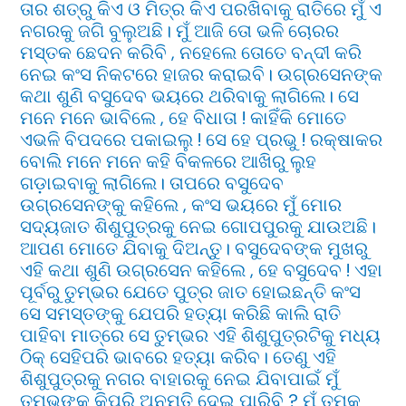
ତାର ଶତ୍ରୁ କିଏ ଓ ମିତ୍ର କିଏ ପରଖିବାକୁ ରାତିରେ ମୁଁ ଏ
ନଗରକୁ ଜଗି ବୁଲୁଅଛି। ମୁଁ ଆଜି ତୋ ଭଳି ଚୋରର
ମସ୍ତକ ଛେଦନ କରିବି , ନହେଲେ ତୋତେ ବନ୍ଦୀ କରି
ନେଇ କଂସ ନିକଟରେ ହାଜର କରାଇବି। ଉଗ୍ରସେନଙ୍କ
କଥା ଶୁଣି ବସୁଦେବ ଭୟରେ ଥରିବାକୁ ଲାଗିଲେ। ସେ
ମନେ ମନେ ଭାବିଲେ , ହେ ବିଧାତା ! କାହିଁକି ମୋତେ
ଏଭଳି ବିପଦରେ ପକାଇଲୁ ! ସେ ହେ ପ୍ରଭୁ ! ରକ୍ଷାକର
ବୋଲି ମନେ ମନେ କହି ବିକଳରେ ଆଖିରୁ ଲୁହ
ଗଡ଼ାଇବାକୁ ଲାଗିଲେ। ତାପରେ ବସୁଦେବ
ଉଗ୍ରସେନଙ୍କୁ କହିଲେ , କଂସ ଭୟରେ ମୁଁ ମୋର
ସଦ୍ୟଜାତ ଶିଶୁପୁତ୍ରକୁ ନେଇ ଗୋପପୁରକୁ ଯାଉଅଛି।
ଆପଣ ମୋତେ ଯିବାକୁ ଦିଅନ୍ତୁ। ବସୁଦେବଙ୍କ ମୁଖରୁ
ଏହି କଥା ଶୁଣି ଉଗ୍ରସେନ କହିଲେ , ହେ ବସୁଦେବ ! ଏହା
ପୂର୍ବରୁ ତୁମ୍ଭର ଯେତେ ପୁତ୍ର ଜାତ ହୋଇଛନ୍ତି କଂସ
ସେ ସମସ୍ତଙ୍କୁ ଯେପରି ହତ୍ୟା କରିଛି କାଲି ରାତି
ପାହିବା ମାତ୍ରେ ସେ ତୁମ୍ଭର ଏହି ଶିଶୁପୁତ୍ରଟିକୁ ମଧ୍ୟ
ଠିକ୍ ସେହିପରି ଭାବରେ ହତ୍ୟା କରିବ। ତେଣୁ ଏହି
ଶିଶୁପୁତ୍ରକୁ ନଗର ବାହାରକୁ ନେଇ ଯିବାପାଇଁ ମୁଁ
ତୁମ୍ଭଙ୍କୁ କିପରି ଅନୁମତି ଦେଇ ପାରିବି ? ମୁଁ ତୁମକୁ