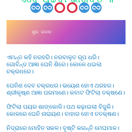
      ଶୁକ ଉବାଚ 
ଏମନ୍ତ କହି ନରହରି। ନରବାଳୁତ ରୂପ ଧରି।
ଗୋବିନ୍ଦ ଆଜ୍ଞା ଘେନି ଶିରେ। କୋଳେ ଧଇଲା
ଚକ୍ରଧରେ।
ଘେନିଣ ଦେବ ଚକ୍ରଧର। ଭୟେଣ ହୋଏ ଥରହର।
ଶ୍ରୀକୃଷ୍ଣ ଆଜ୍ଞା ପରମାଣେ। କବାଟ ଫିଟିଲା ତକ୍ଷଣେ।
ଫିଟିଲା ପୟର ଶାଙ୍କୋଳି। ପଥ କଢ଼ାଇଲା ବିଜୁଳି।
କୋଳରେ ଘେନି ନାରାୟଣ। ବାହାର ହୋଏ ତତକ୍ଷଣ।
ନିଦ୍ରାରେ ମୋହିତ ସକଳ। ବୃଷ୍ଟି କରନ୍ତି ମେଘମାଳ।