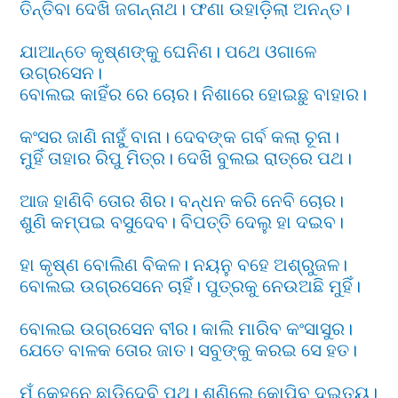
ତିନ୍ତିବା ଦେଖି ଜଗନ୍ନାଥ। ଫଣା ଉହାଡ଼ିଲା ଅନନ୍ତ।
ଯାଆନ୍ତେ କୃଷ୍ଣଙ୍କୁ ଘେନିଣ। ପଥେ ଓଗାଳେ
ଉଗ୍ରସେନ।
ବୋଲଇ କାହିଁର ରେ ଚୋର। ନିଶାରେ ହୋଇଛୁ ବାହାର।
କଂସର ଜାଣି ନାହୁଁ ବାନା। ଦେବଙ୍କ ଗର୍ବ କଲା ଚୂନା।
ମୁହିଁ ତାହାର ରିପୁ ମିତ୍ର। ଦେଖି ବୁଲଇ ରାତ୍ରେ ପଥ।
ଆଜ ହାଣିବି ତୋର ଶିର। ବନ୍ଧନ କରି ନେବି ଚୋର।
ଶୁଣି କମ୍ପଇ ବସୁଦେବ। ବିପତ୍ତି ଦେଲୁ ହା ଦଇବ।
ହା କୃଷ୍ଣ ବୋଲିଣ ବିକଳ। ନୟନୁ ବହେ ଅଶ୍ରୁଜଳ।
ବୋଲଇ ଉଗ୍ରସେନେ ଚାହିଁ। ପୁତ୍ରକୁ ନେଉଅଛି ମୁହିଁ।
ବୋଲଇ ଉଗ୍ରସେନ ବୀର। କାଲି ମାରିବ କଂସାସୁର।
ଯେତେ ବାଳକ ତୋର ଜାତ। ସବୁଙ୍କୁ କରଇ ସେ ହତ।
ମୁଁ କେହ୍ନେ ଛାଡ଼ିଦେବି ପଥ। ଶୁଣିଲେ କୋପିବ ଦଇତ୍ୟ।