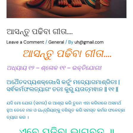
ଆସନ୍ତୁ ପଢିବା ଗୀତା….
Leave a Comment
/
General
/ By
uh@gmail.com
ଆସନ୍ତୁ ପଢିବା ଗୀତା….
ଅଧ୍ୟାୟ ୧୨ – ଶ୍ଳୋକ ୧୧ – ଭକ୍ତିଯୋଗଃ
ଅଥୈତଦପ୍ୟଶକ୍ତୋ ‌உସି କର୍ତୁଂ ମଦ୍ୟୋଗମାଶ୍ରିତଃ |
ସର୍ଵକର୍ମଫଲତ୍ୟାଗଂ ତତଃ କୁରୁ ୟତାତ୍ମଵାନ || ୧୧ ||
ଯଦି ମୋ ଯୋଗ (ସମତା) ର ଆଶ୍ରା କରି ତୁମେ ଏହା କରିବାରେ ଅସମର୍ଥ
ହୁଅ ତେବେ ମନ ଓ ଇନ୍ଦ୍ରିୟଙ୍କୁ ବଶିଭୂତ କରି ସମସ୍ତ କର୍ମର ଫଳେଚ୍ଛା
ତ୍ୟାଗ କର ।
ଏବେ ପଢିବା ଭାଗବତ ॥