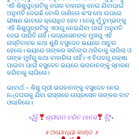
ଏହି ଶିଶୁପୁତ୍ରଟିକୁ ନଗର ବାହାରକୁ ନେଇ ଯିବାପାଇଁ
ଅନୁମତି ଦେଇଛି ବୋଲି ଜାଣିଲେ କଂସ ମୋ ଉପରେ
ଭୀଷଣ ଭାବରେ କ୍ରୋଧିତ ହେବ। ତେଣୁ ମୁଁ ତୁମ୍ଭଙ୍କୁ
ଏହି ଶିଶୁପୁତ୍ରଟିକୁ ଏଠାରୁ ନେଇଯିବା ପାଇଁ ଅନୁମତି
ଦେଇ ପାରିବି ନାହିଁ। ଉଗ୍ରସେନଙ୍କ ମୁଖରୁ ଏହି
ନାସ୍ତିବାଚକ କଥା ଶୁଣି ବସୁଦେବ ଭୟରେ ଆତୁର
ହେଲେ। ଭୟରେ ତାଙ୍କର ସର୍ବାଙ୍ଗ ଥରିବାକୁ ଲାଗିଲା ଓ
ତାଙ୍କ ମୁହଁରୁ କଥା ବାହାରିଲା ନାହିଁ। ଏ ବିପଦରୁ ରକ୍ଷା
ପାଇବା ପାଇଁ ବସୁଦେବ ଭୟରେ ଭଗବାନଙ୍କୁ ସ୍ମରଣ
କରିବାକୁ ଲାଗିଲେ।
ଭାବାର୍ଥ – ଶିଶୁ ରୂପୀ ଭଗବାନଙ୍କୁ ବସୁଦେବ ନେଇ
ନନ୍ଦଘରକୁ ଯିବା ରାସ୍ତାରେ ଉଗ୍ରସେନ ତାଙ୍କର ବାଟ
ଓଗାଳିଲେ।
.
꧁
ଶ୍ରୀରାମ ଚରିତ ମାନସ
꧂
.
॥ ଅଯୋଧ୍ୟା କାଣ୍ଡ ॥