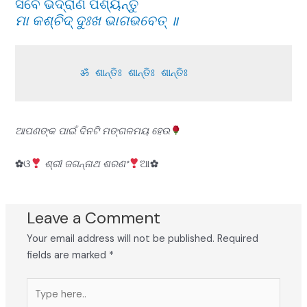
ସର୍ବେ ଭଦ୍ରାଣି ପଶ୍ୟନ୍ତୁ
ମା କଶ୍ଚିଦ୍ ଦୁଃଖ ଭାଗଭବେତ୍ ॥
       ॐ ଶାନ୍ତିଃ ଶାନ୍ତିଃ ଶାନ୍ତିଃ
ଆପଣଙ୍କ ପାଇଁ ଦିନଟି ମଙ୍ଗଳମୟ ହେଉ
✿ଓ
ଶ୍ରୀ ଜଗନ୍ନାଥ ଶରଣଂ
ଆ✿
Leave a Comment
Your email address will not be published.
Required
fields are marked
*
Type
here..