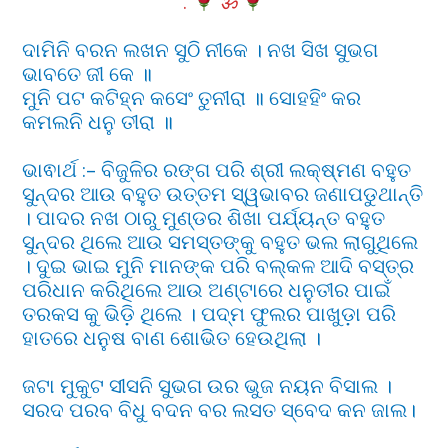
.
ॐ
ଦାମିନି ବରନ ଲଖନ ସୁଠି ନୀକେ । ନଖ ସିଖ ସୁଭଗ
ଭାବତେ ଜୀ କେ ॥
ମୁନି ପଟ କଟିହ୍ନ କସେଂ ତୁନୀରା ॥ ସୋହହିଂ କର
କମଲନି ଧନୁ ତୀରା ॥
ଭାଵାର୍ଥ :- ବିଜୁଳିର ରଙ୍ଗ ପରି ଶ୍ରୀ ଲକ୍ଷ୍ମଣ ବହୁତ
ସୁନ୍ଦର ଆଉ ବହୁତ ଉତ୍ତମ ସ୍ୱଭାବର ଜଣାପଡୁଥାନ୍ତି
। ପାଦର ନଖ ଠାରୁ ମୁଣ୍ଡର ଶିଖା ପର୍ଯ୍ୟନ୍ତ ବହୁତ
ସୁନ୍ଦର ଥିଲେ ଆଉ ସମସ୍ତଙ୍କୁ ବହୁତ ଭଲ ଲାଗୁଥିଲେ
। ଦୁଇ ଭାଇ ମୁନି ମାନଙ୍କ ପରି ବଲ୍କଳ ଆଦି ବସ୍ତ୍ର
ପରିଧାନ କରିଥିଲେ ଆଉ ଅଣ୍ଟାରେ ଧନୁତୀର ପାଇଁ
ତରକସ କୁ ଭିଡ଼ି ଥିଲେ । ପଦ୍ମ ଫୁଲର ପାଖୁଡ଼ା ପରି
ହାତରେ ଧନୁଷ ବାଣ ଶୋଭିତ ହେଉଥିଲା ।
ଜଟା ମୁକୁଟ ସୀସନି ସୁଭଗ ଉର ଭୁଜ ନୟନ ବିସାଲ ।
ସରଦ ପରବ ବିଧୁ ବଦନ ବର ଲସତ ସ୍ବେଦ କନ ଜାଲ।