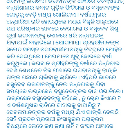
ଥରିବାକୁ ଲାଗିଲେ। ଭଗବାନଙ୍କ ଆଜ୍ଞାରେ ତତକ୍ଷଣାତ୍
ବନ୍ଦୀଶାଳାର କବାଟ ଗୁଡ଼ିକ ଫିଟିଗଲା ଓ ବସୁଦେବଙ୍କ
ଗୋଡ଼ରୁ ବେଡ଼ି ମଧ୍ୟ ଖୋଲିଗଲା। ବର୍ଷଣମୁଖର
ଅନ୍ଧାରିଆ ରାତି ହୋଇଥିଲେ ମଧ୍ୟ ବିଜୁଳି ଆଲୁଅରେ
ପଥ ପରିଷ୍କାର ଭାବରେ ଦେଖାଗଲା ଓ ବସୁଦେବ ଶିଶୁ
ରୂପୀ ଭଗବାନଙ୍କୁ କୋଳରେ ଧରି ନନ୍ଦଘରକୁ
ଯିବାପାଇଁ ବାହାରିଲେ। ଯୋଗମାୟା ପ୍ରହରୀମାନଙ୍କ
ସମେତ ସମସ୍ତ ନଗରବାସୀମାନଙ୍କୁ ନିଦ୍ରାରେ ମୋହିତ
କରି ଦେଇଥିଲେ। ମେଘମାନେ ଖୁବ୍ ଜୋରରେ ବର୍ଷା
କରୁଥିଲେ। ଭଗବାନ ଶ୍ରୀହରିଙ୍କୁ ବର୍ଷାରେ ତିନ୍ତିବାର
ଦେଖି ଶେଷଦେବ ନିଜ ଫଣାରେ ଭଗବାନଙ୍କୁ ଢାଙ୍କି
ତାଙ୍କ ପଛରେ ଚାଲିବାକୁ ଲାଗିଲେ। ଏହିପରି ଭାବରେ
ବସୁଦେବ ଭଗବାନଙ୍କୁ ନେଇ ନନ୍ଦଘରକୁ ଯିବା
ସମୟରେ ଉଗ୍ରସେନ ବସୁଦେବଙ୍କର ବାଟ ଓଗାଳିଲେ।
ଉଗ୍ରସେନ ବସୁଦେବଙ୍କୁ କହିଲେ , ତୁ ଚୋର କିଏରେ ?
ଏ ବର୍ଷଣମୁଖର ରାତିରେ ବାହାରକୁ ବାହାରିଛୁ ?
ଦେବତାମାନଙ୍କର ଦର୍ପକୁ ମଧ୍ୟ ଯିଏ ଭାଙ୍ଗି ଦେଇଛି
ସେହି ପ୍ରବଳ ପ୍ରତାପୀ କଂସାସୁରର ପରାକ୍ରମ
ବିଷୟରେ ତୋତେ କଣ ଜଣା ନାହିଁ ? କଂସର ଆଜ୍ଞାରେ