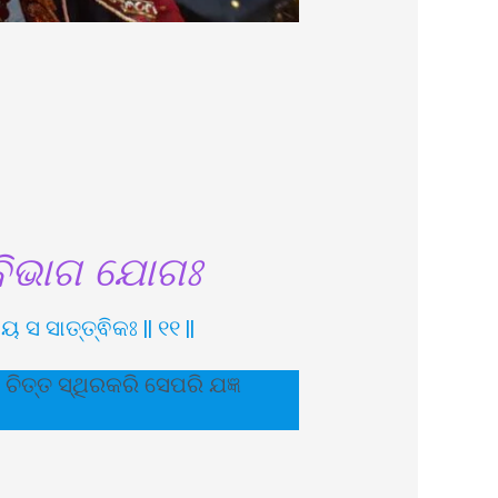
 ବିଭାଗ ଯୋଗଃ
 ସାତ୍ତ୍ଵିକଃ || ୧୧ ||
ିତ୍ତ ସ୍ଥିରକରି ସେପରି ଯଜ୍ଞ