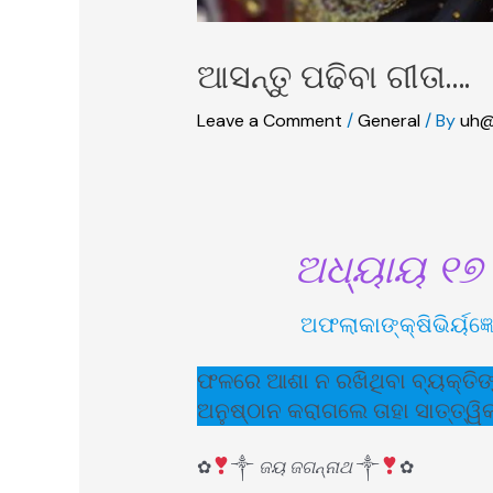
ଆସନ୍ତୁ ପଢିବା ଗୀତା….
Leave a Comment
/
General
/ By
uh@
ଅଧ୍ୟାୟ ୧୭ 
ଅଫଲାକାଙ୍କ୍ଷିଭିର୍ୟଜ୍
ଫଳରେ ଆଶା ନ ରଖିଥିବା ବ୍ୟକ୍ତିଙ୍କ
ଅନୁଷ୍ଠାନ କରାଗଲେ ତାହା ସାତ୍ତ୍ୱିକ
✿
༒
ଜୟ ଜଗନ୍ନାଥ
༒
✿