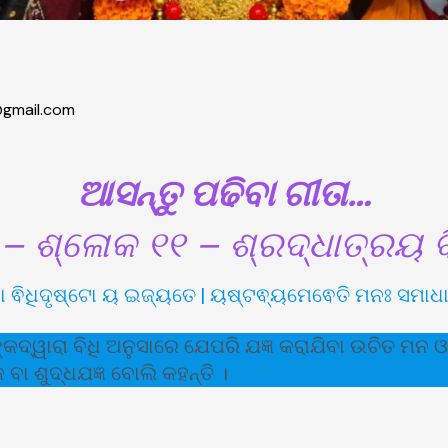
gmail.com
ଆସନ୍ତୁ ପଢିବା ଗୀତା…
– ଶ୍ଳୋକ ୧୧ – ଶ୍ରଦ୍ଧାତ୍ରୟ
ଞୋ ଵିଧିଦୃଷ୍ଟୋ ୟ ଇଜ୍ୟତେ | ୟଷ୍ଟଵ୍ୟମେଵେତି ମନଃ ସମାଧାୟ ସ
ଦ୍ୱାରା ବିଧି ଅନୁସାରେ ଯେପରି ଯଜ୍ଞ କରାଯିବା ଉଚିତ ମନ ଓ ଚ
 ବା ଶୁଦ୍ଧଯଜ୍ଞ ବୋଲି କହନ୍ତି ।