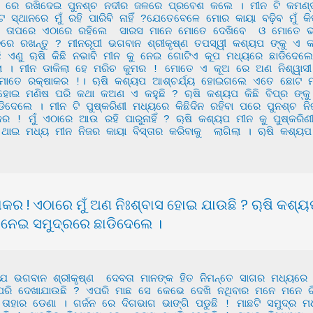
ୁ ରେ ରଖିଦେଇ ପୁନଶ୍ଚ ନଦୀର ଜଳରେ ପ୍ରବେଶ କଲେ । ମୀନ ଟି କମଣ୍ଡଳ
ଥାନରେ ମୁଁ ରହି ପାରିବି ନାହିଁ ?ଯେତେବେଳେ ମୋର କାୟା ବଢ଼ିବ ମୁଁ କ
 ତାପରେ ଏଠାରେ ରହିଲେ  ସାରସ ମାନେ ମୋତେ ଦେଖିବେ  ଓ ମୋତେ ଭକ
 ରଖନ୍ତୁ ? ମୀନରୂପୀ ଭଗବାନ ଶ୍ରୀକୃଷ୍ଣ ତପସ୍ୱୀ କଶ୍ୟପ ଙ୍କୁ ଏ କ
ୁଛି ଏଣୁ ୠଷି କିଛି ନଭାବି ମୀନ କୁ ନେଇ ଗୋଟିଏ କୂପ ମଧ୍ୟରେ ଛାଡିଦେଲ
ିଲା । ମୀନ ଡାକିଲା ହେ ମରିଚ କୁମର ! ମୋତେ ଏ କୂଅ ରେ ଅଣ ନିଶ୍ୱାସୀ 
!ମୋତେ ରକ୍ଷାକର !। ୠଷି କଶ୍ୟପ ଆଶ୍ଚର୍ଯ୍ୟ ହୋଇଗଲେ ଏତେ ଛୋଟ ମୀନ ଟ
ଇ ମଣିଷ ପରି କଥା କଅଣ ଏ କହୁଛି ? ୠଷି କଶ୍ୟପ କିଛି ବିପ୍ର ଙ୍କୁ 
ଡିଦେଲେ । ମୀନ ଟି ପୁଷ୍କରିଣୀ ମଧ୍ୟରେ କିଛିଦିନ ରହିବା ପରେ ପୁନଶ୍ଚ ନି
 ! ମୁଁ ଏଠାରେ ଆଉ ରହି ପାରୁନାହିଁ ? ୠଷି କଶ୍ୟପ ମୀନ କୁ ପୁଷ୍କରିଣୀ
ଇ ମଧ୍ୟ ମୀନ ନିଜର କାୟା ବିସ୍ତାର କରିବାକୁ  ଲାଗିଲା । ୠଷି କଶ୍ୟପ  ଚ
 
କର ! ଏଠାରେ ମୁଁ ଅଣ ନିଃଶ୍ବାସ ହୋଇ ଯାଉଛି ? ୠଷି କଶ୍ୟପ
ୁ ନେଇ ସମୁଦ୍ରରେ ଛାଡିଦେଲେ ।
ଣ ପରି ଦେଖାଯାଉଛି ? ଏପରି ମାଛ ସେ କେଭେ ଦେଖି ନଥିବାର ମନେ ମନେ ଚି
ାହାର ଡେଣା । ଗର୍ଜନ ରେ ଦିଗଭାଗ ଭାଙ୍ଗି ପଡୁଛି ! ମାଛଟି ସମୁଦ୍ର ମଧ