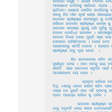
ଲଙ୍ଘନ କରୁଛି ! ଧରଣୀ ଟଳମଳ ହେଉଛି 
ଆକାଶରେ ଉଡିବାକୁ ଲାଗିଲେ ।ଗ୍ରହ , 
ଲୁଚିଲେ। ଭୟରେ ଦଶଦିଗ କମ୍ପିବାକୁ ଲା
ଜଳକୁ ନିଜ ମୀନ ରୂପୀ ଲାଞ୍ଜ ସାହାଯ୍
ଭଗବାନ ଶ୍ରୀକୃଷ୍ଣ ଶଙ୍ଖାସୁର କୁ ଦେ
ରଖିଲେ ଭଗବାନ ଶ୍ରୀକୃଷ୍ଣ ଶଙ୍ଖା କୁ
ଭଗବାନ ଶଙ୍ଖାର ଭୁଜକୁ ଧରି ମୁହଁକୁ 
ଦେଲେ ଗୋବିନ୍ଦ ଭଗଵାନ । ଶଙ୍ଖାସୁର
ହାତରେ ବିନାଶ ହୋଇ ମୁକ୍ତି ଲାଭ କଲା 
ସେଠାରେ ପହଁଞ୍ଚିଗଲେ । ଯେଉଁ ବେଦ କ
ବ୍ରହ୍ମାଙ୍କୁ ସମର୍ପି ଦେଲେ । ବ୍ର
ଶ୍ରୀକୃଷ୍ଣ ଙ୍କୁ ପୂଜା କଲେ  ।

        ଶିବ ଭଗବାନଙ୍କ ସହିତ ସମସ୍ତ ଦେବତା ମାନେ ଗୋବିନ୍ଦଙ୍କ ଚରଣେ ଜଣାଣ କରି କହିଲେ ହେ ଜଗତ କର୍ତ୍ତା ଆପଣଙ୍କ ପାଇଁ ଆମ ଦୁଃଖ 
ଦୁରୀଭୂତ ହେଲା । ଆମ ମନରୁ ଭୟ ଚଲି
କୀର୍ତ୍ତି  ସାରା ଜଗତରେ ସବୁଦିନ ପାଇ
ଆପଣଙ୍କର ଜୟ ହେଉ ।

             ବ୍ରହ୍ମା କହିଲେ ବେଦ ଉଦ୍ଧାର ହୋଇଥିବାରୁ ଆଜିଠାରୁ ଏହି ଦିନକୁ ମହାବ୍ରତ ବୋଲି ସମସ୍ତେ ପାଳନ କରିବେ । ଏହିଦିନ ଥିଲା ଦଶମୀ 
ତିଥି ।ଏହାକୁ ପାଳନ କରିବା ସହିତ ଦ୍
ପକ୍ଷ ରେ ଦୁଇଟି ବାର ଏହି ବ୍ରତକୁ ସ
ବ୍ରତ ଆରମ୍ଭ କରିବା କୁ ପଡିବ ।

           ଭଗବାନ ଶ୍ରୀକୃଷ୍ଣ ବ୍ରହ୍ମା ଙ୍କର ବଚନ କୁ ଶୁଣି ଘୋଷଣା କଲେ ଯେ ଆଜିଠାରୁ ଏହି ବ୍ରତ ସିଦ୍ଧି ଲାଭ କରୁ ।ଶ୍ରୀକୃଷ୍ଣ ଭଗବାନ ଙ୍କ 
ଠାରୁ ଅନୁମତି ନେଇ ସକଳ ଦେବଗଣସହିତ 