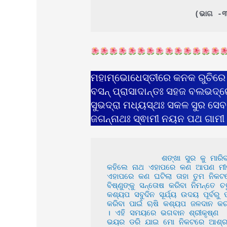
(ଭାଗ -
ମହାମ୍ଭୋଧେସ୍ତୀରେ କନକ ରୁଚିରେ
ବସନ୍ ପ୍ରାସାଦାନ୍ତଃ ସହଜ ବଲଭଦ୍ର
ସୁଭଦ୍ରା ମଧ୍ୟସ୍ଥଃ ସକଳ ସୁର ସେ
ଜଗନ୍ନାଥଃ ସ୍ଵାମୀ ନୟନ ପଥ ଗାମୀ
            ଶଙ୍ଖା ସୁର କୁ ମାରିବା ପାଇଁ ଭଗବାନ ଶ୍ରୀକୃଷ୍ଣ ସମୁଦ୍ର କୂଳରେ ପହଁଞ୍ଚି ମୀନ ରୂପ ଧାରଣ କଲେ । ସତ୍ୟଭାମା ଭଗବାନ ଶ୍ରୀକୃଷ୍ଣ 
କହିଲେ ନାଥ ଏହାପରେ କଣ ଆପଣ ମୀନ ର
ଏହାପରେ କଣ ଘଟିଲା ତାହା ତୁମ ନିକଟର
ବିଷ୍ଣୁଙ୍କୁ ସନ୍ତୋଷ କରିବା ନିମନ୍ତେ 
କଶ୍ୟପ ସବୁଦିନ ସୂର୍ଯ୍ୟ ଉଦୟ ପୂର୍ବରୁ
କରିବା ପାଇଁ ୠଷି କଶ୍ୟପ ଜଳଦାନ କରନ
। ଏହି ସମୟରେ ଭଗବାନ ଶ୍ରୀକୃଷ୍ଣ  କ
ଭୟର ଡରି ଯାଇ ମୋ ନିକଟରେ ଆଶ୍ରୟ ନ