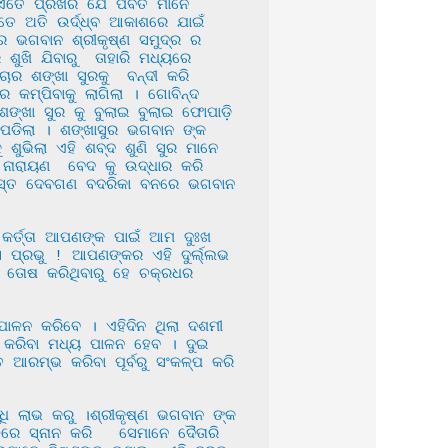
ଏତେ ପ୍ରଖର ଯେ ପର୍ବତ ମାନେ 
 ଅତି ଉର୍ଦ୍ଧ୍ବ ଆକାଶରେ ଯାଇଁ 
େ ଭଗବାନ ଶ୍ରୀକୃଷ୍ଣ ସମୁଦ୍ର ର 
ଖି ଯିବାରୁ  ତାହାରି ମଧ୍ୟରେ 
 ଶଙ୍ଖା ସୁରକୁ  ବନ୍ଦୀ କରି 
ମ୍ପିବାକୁ ଲାଗିଲା । ଗୋବିନ୍ଦ 
୍ଖା ସୁର କୁ ବୁଲାଇ ବୁଲାଇ ଫୋପାଡ଼ି 
ଡିଲା । ଶଙ୍ଖାସୁର ଭଗବାନ ଙ୍କ 
ଶୁଭିଲା ଏହି ଶବ୍ଦ ଶୁଣି ସୁର ମାନେ 
ନାରାୟଣ  ବେଦ କୁ ଉଦ୍ଧାର କରି  
ସମସ୍ତ ଦେବଗଣ ବଦରିକା ବନରେ ଭଗବାନ 
ପ୍ରଭୁ ! ଆପଣଙ୍କର ଏହି ଦୁର୍ଲ୍ଲଭ 
ୁ ତୋଷ କରିଥିବାରୁ ହେ ଚକ୍ରଧର 
 କରିବା ମଧ୍ୟ ପାଳନ ହେବ । ଦୁଇ 
ଆରମ୍ଭ କରିବା ପୂର୍ବରୁ ସଂକଳ୍ପ କରି 
ରେ ସ୍ନାନ କରି   ସେମାନେ ଦୈତାରି 