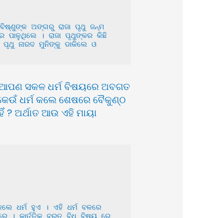
ପାଳୁଥିଲେ । ରାଜା ପୃଥୁଙ୍କର କିଛି 
ୃଥୁ ନାରଦ ମୁନିଙ୍କୁ ଡାକିଲେ ଓ 
ି ! ଆପଣ ସକଳ ଧର୍ମ ବିଷୟରେ ଅବଗତ
ୀ କେଉଁ ଧର୍ମ କଲେ ଶେଷରେ ବୈକୁଣ୍ଠ
ିଁ ? ଅର୍ଥାତ ଆଉ ଏହି ମାୟା
 । କାର୍ତ୍ତିକ ବ୍ରତ ବିଧି ବିଷୟ ରେ 