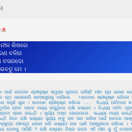
୩)
 ନୀଳ ଶିଖରେ
େଣ ବଳିନା
ବା ବସରଦୋ
 ଭବତୁ ମେ ।
ୂପ ଧାରଣକରି ଶଙ୍ଖାସୁରକୁ ମାରିଲେ   !ଭଗବାନ ଶ୍ରୀକୃଷ୍ଣ କହିଲେ ସତ୍
େ କହୁଛି ଶୁଣ । ଭଗବାନ ଶ୍ରୀକୃଷ୍ଣ କହିଲେ ...  ବିନ୍ଧ୍ୟ ପର୍ବତରେ 
ଚତୁର୍ମାସ ବ୍ରତ ପାଳନ ମଧ୍ୟ କରୁଥିଲେ ୠଷି କଶ୍ୟପ । ବିନ୍ଧ୍ୟ ପର୍ବତ ମୂଳ
 ପ୍ରାତଃ ସ୍ନାନ କରନ୍ତି । ସୂର୍ଯ୍ୟ ଅସ୍ତ ହୋଇଗଲେ  ସନ୍ଧ୍ୟା ମଧ୍ୟ କରନ୍ତ
୍ତି ଦିନେ ୠଷି କଶ୍ୟପ ସୂର୍ଯ୍ୟ ଙ୍କୁ ଜଳ ଦାନ କରିବା ପାଇଁ ହାତରେ ଆଞ
୍ଷୁଦ୍ର ମୀନରୂପ ଧାରଣ କରି କଶ୍ୟପ ଙ୍କ ପାଣି ଆଞ୍ଜୁଳାରେ ରହିଲେ । କ
େବାକୁ ଆସିଛି ? ୠଷି କଶ୍ୟପ ବିଚାର କଲେ ଏହି ମୀନ କୁ ମୁଁ ମୋହର କ