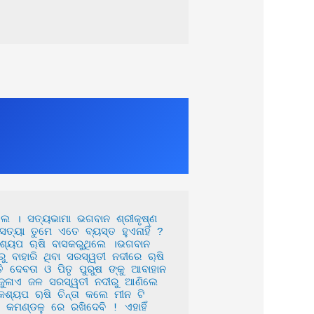
ୟା ତୁମେ ଏତେ ବ୍ୟସ୍ତ ହୁଏନାହିଁ ? 
କଶ୍ୟପ ୠଷି ବାସକରୁଥିଲେ ।ଭଗବାନ 
ରୁ ବାହାରି ଥିବା ସରସ୍ୱତୀ ନଦୀରେ ୠଷି 
ି ଦେବତା ଓ ପିତୃ ପୁରୁଷ ଙ୍କୁ ଆବାହାନ 
୍ଜୁଳାଏ ଜଳ ସରସ୍ୱତୀ ନଦୀରୁ ଆଣିଲେ 
ଶ୍ୟପ ୠଷି ଚିନ୍ତା କଲେ ମୀନ ଟି 
ମଣ୍ଡଳୁ ରେ ରଖିଦେବି ! ଏହାହିଁ 