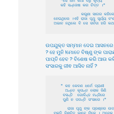
   "ସେ ଧର୍ମ କଥା ବିଧି କୃତ୍ୟ 

   କହି ସନ୍ତୋଷ କର ଚିତ୍ତ ।"

            କରୁଣା ସାଗର କହିଲେ ଭୋ ପ୍ରିୟେ ମୁଁ ଯାହା କହୁଛି ତାହା ସାବଧାନ ହୋଇ ଶୁଣ । କୃତ ଯୁଗରେ ବିଷ୍ଣୁଙ୍କ ଅଙ୍ଗରୁ ରାଜା ପୃଥୁ ଜନ୍ମ 
ନେଇଥିଲେ ।ଏହି ରାଜା ପୃଥୁ ସୂର୍ଯ୍ୟ 
ଅଭାବ ନଥିଲେ ବି ସେ ସର୍ବଦା ହରି କଥ
ଉପଯୁକ୍ତ ସମ୍ମାନ ଦେଇ ଆସନରେ ବସ
? ହେ ମୁନି !ମୋତେ ବିଷ୍ଣୁ ଙ୍କ ପାର
ପାପ୍ତି ହେବ ? ବିଶେଷ କରି ଆଉ କଳି
ସଂସାରକୁ ଜୀଵ ଆସିବ ନାହିଁ ?
   " କହ କେବଣ ଧର୍ମେ ପ୍ରାଣୀ 

     ଅନ୍ତେ କୃତାନ୍ତ ଲୋକ ଜିଣି 

    ବସନ୍ତି  ଗୋବିନ୍ଦ ମନ୍ଦିରେ 

    ପୁଣି ନ ପଡନ୍ତି ସଂସାରେ ।"

      ରାଜା ପୃଥୁ ଙ୍କ ପ୍ରଶ୍ନର ଉତ୍ତର ଦେବାକୁ ଯାଇ ଦେବର୍ଷି ନାରଦ କହିଲେ ହେ ରାଜନ ! କାର୍ତ୍ତିକ ବ୍ରତ କଲେ ଧର୍ମ ହୁଏ । ଏହି ଧର୍ମ ବଳରେ 
ମୁକ୍ତି ନିଶ୍ଚିତ ଭାବେ ମିଳେ । ଅନେକ