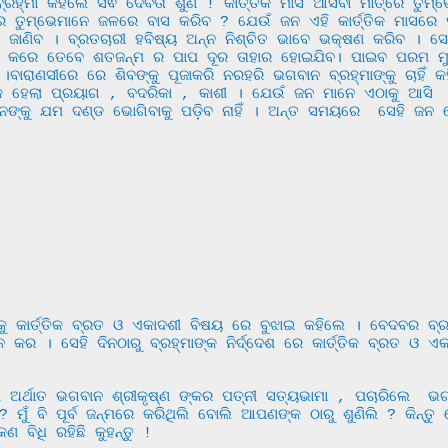
୍ମା କହିଲେ ସର୍ଵ ଦେବତା ଶୁଣ ! କାର୍ତ୍ତିକ ମାସ ଆସିବା ମାତ୍ରେ ତୁମ୍ଭେ
ରେ ତୁମ୍ଭେମାନେ ଜଳରେ ବାସ କରିବ ? ଯେଉଁ ଜନ ଏହି କାର୍ତ୍ତିକ ମାସରେ 
ୋଲି ଜାଣିବ । ବ୍ରତଚାରୀ ହବିଷ୍ୟ ଅନ୍ନ ନିଶ୍ଚିତ ଭାବେ ଭକ୍ଷଣ କରିବ । 
ଜପ କରେ ତେବେ ଶତଜନ୍ମ ର ପାପ ଦୂର ତାହାର ହୋଇଯିବ। ପାଇବ ପରମ ମୁକ
େ ।ବାରାଣସୀରେ ରେ ଶିବଙ୍କୁ ପୂଜାକରି ନରହରି ଭଗବାନ ବ୍ରହ୍ମାଙ୍କୁ ଚାହ
କ ହେଲା ପ୍ରୟାଗ , ବଦରିକା , କାଶୀ । ଯେଉଁ ଜନ ମାନେ ଏଠାକୁ ଆସି  ଏହ
ନଙ୍କୁ ଯମ ଦଣ୍ଡ ଭୋଗିବାକୁ ପଡ଼ିବ ନାହିଁ । ଅନ୍ତ ସମୟରେ  ସେହି ଜନ ମୋ
ର । ସେହି ଦିନଠାରୁ ବ୍ରହ୍ମାଙ୍କ ନିର୍ଦ୍ଦେଶ ରେ କାର୍ତ୍ତିକ ବ୍ରତ ଓ ଏ
 ? ମୁଁ ବି ପୂର୍ବ ଜନ୍ମରେ କରିଥିଲି ବୋଲି ଆପଣଙ୍କ ଠାରୁ ଶୁଣିଲି ? କିନ୍
 ବିଧି ରହିଛି କୁହନ୍ତୁ ! 
