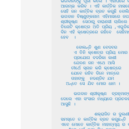
ଭଗବାନଙ୍କୁ ପୂଜା କଲେ । ଏହାପରେ ବ୍ରହ
ଆରମ୍ଭ କରିବ । ଏହି କାର୍ତ୍ତିକ ମାସ
ସେହି ଜନ କାର୍ତ୍ତିକ ବ୍ରତ କରୁଛି ବ
ଭଗବାନ ବିଷ୍ଣୁଙ୍କନାମ ଏହିମାସରେ 
ଶ୍ରୀକୃଷ୍ଣ  ସେଠାରୁ ବାରାଣସୀ ଚାଲିଲ
ତିନୋଟି କ୍ଷେତ୍ର ଅତି ପ୍ରିୟ ,ଏଗୁଡି
ଦିନ ଏହି କ୍ଷେତ୍ରରେ ରହିବେ  ସେହିମା
ହେବ  ।

      ବୋଲନ୍ତି ଶୁଣ ବେଦବର

     ଏ ତିନି କ୍ଷେତ୍ର ପ୍ରିୟ ମୋର 

     ପ୍ରଯୋଗ ବଦରିକା କାଶୀ

     ଯେବଣ ଜନ ଏଥେ ଆସି 

    ତୀର୍ଥେ ସ୍ନାନ କରି କ୍ଷେତ୍ରେ 

    ଯେବେ ରହିବ ଦିନେ ମାତ୍ରେ 

    ତାହାଙ୍କୁ  ନଦଣ୍ଡିବ ଯମ 

  ଅନ୍ତେ ସେ ଯିବ ମୋର ଧାମ ।

     ଭଗବାନ ଶ୍ରୀକୃଷ୍ଣ  ବ୍ରହ୍ମାଙ୍କୁ କାର୍ତ୍ତିକ ବ୍ରତ ଓ ଏକାଦଶୀ ବିଷୟ ରେ ବୁଝାଇ କହିଲେ । ବେଦବର ବ୍ରହ୍ମାଙ୍କୁ ଭଗବାନ ଶ୍ରୀକୃଷ୍ଣ ଆଜ୍ଞା 
ଦେଲେ ଏହା ସଂସାର ମଧ୍ୟରେ ପ୍ରଚଳନ କ
ଆସୁଛି ।

             ଶକ୍ରାଜିତ ର ଦୁଲଣୀ ଅର୍ଥାତ ଭଗବାନ ଶ୍ରୀକୃଷ୍ଣ ଙ୍କର ପତ୍ନୀ ସତ୍ୟଭାମା , ପଚାରିଲେ  ଭଗବାନ ଶ୍ରୀକୃଷ୍ଣ ଙ୍କୁ , ହେ ନାଥ 
ସମସ୍ତେ ତ କାର୍ତ୍ତିକ ବ୍ରତ କରୁଛନ୍ତି
ଏବେ ମୋତେ କାର୍ତ୍ତିକ ମାହାତ୍ମ୍ୟ ର କଣ