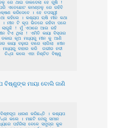
ୁ ରେ ଥାଇ ଡାକଦେଲା ହେ ରୁଷି ! 
ିପରି ଏତେଛୋଟ କମଣ୍ଡଳୁ ରେ ରହିବି 
୍ଷଣ କରିଦେବେ । ହେ ତପସ୍ୱୀ 
ଥା କହିଲେ । କଶ୍ୟପ ୠଷି ମୀନ କଥା 
େ । ମୀନ ଟି କୂପ ଭିତରେ ରହିବା ପରେ 
ଲାଗୁଛି ! ମୁଁ ଏଠାରେ ଆଉ ରହି 
ିଏ ଥିଲା ! ଏମିତି କାୟା ବିସ୍ତାର 
ଡକାଇ କୂଅ ମଧ୍ୟରୁ ମୀନ କୁ ଆଣି 
ଜର କାୟା ବଢ଼ାଇ ବାରେ ଲାଗିଲା ।ମୀନ 
 ମଧ୍ୟରୁ ବାହାର କରି  ଗଭୀର ନଦୀ 
ିନ୍ତା କଲେ ଏହା ନିଶ୍ଚିତ ବିଷ୍ଣୁ 
 ବିଷ୍ଣୁଙ୍କ ମାୟା ବୋଲି ଜାଣି
ନ୍ତା କଲେ । ମାଛଟି ମେରୁ ସମାନ 
୍ୟରେ ପହଁରିଲା ବେଳେ ସମୁଦ୍ର କୁଳ 