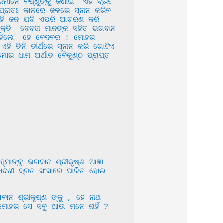
ମାନେ ବିଷ୍ଣୁଙ୍କୁ ଜଣାଇ  ଏହି ବ୍ରତ 
ପ୍ରାତଃ କାଳରେ ଜଳରେ ସ୍ନାନ କରିବ 
ସେହି ଜନ ଯଦି ଏପରି ଆଚରଣ କରି 
୍ତି  ଦେବତା ମାନଙ୍କ ସହିତ ଭଗବାନ 
ିଁ କହିଲେ  ହେ ବେଦବର ! ମୋହର 
ି ତିନି ତୀର୍ଥରେ ସ୍ନାନ କରି ଗୋଟିଏ 
ର ଧାମ ଅର୍ଥାତ ବୈକୁଣ୍ଠ ପ୍ରାପ୍ତ 
କାଦଶୀ ବ୍ରତ ସଂସାରେ ପାଳିତ ହୋଇ 
ତୁ ମୋହର ସେ ସବୁ ଆଉ ମନେ ନାହିଁ ? 