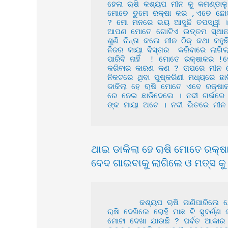
ହେଲା ୠଷି କଶ୍ୟପ ମୀନ କୁ କମଣ୍ଡାଳ
ମୋତେ ତୁମେ ରକ୍ଷା କର ,ଏତେ ଛୋଟ ସ୍
? ମୋ ମନରେ ଭୟ ଆସୁଛି ତପସ୍ୱୀ ।
ଆପଣ ମୋତେ ଗୋଟିଏ ଉତ୍ତମ ସ୍ଥାନରେ
ଶୁଣି ଚିନ୍ତା କଲେ ମୀନ ଠିକ୍ କଥା କହ
ନିଜର କାୟା ବିସ୍ତାର  କରିବାରେ ଲାଗ
ପାରିବି ନାହିଁ  ! ମୋତେ ରକ୍ଷାକର 
କରିବାର କାରଣ କଣ ? ତାପରେ ମୀନ ହୋ
ନିକଟରେ ଥିବା ପୁଷ୍କରିଣୀ ମଧ୍ୟରେ ଛା
ଡାକିଲା ହେ ୠଷି ମୋତେ ଏବେ ରକ୍ଷାକର
ରେ ନେଇ ଛାଡିଦେଲେ । ନଦୀ ଗର୍ଭରେ ଥା
ଙ୍କ ମାୟା ଅଟେ । ନଦୀ ଭିତରେ ମୀନ
ଥାଇ ଡାକିଲା ହେ ୠଷି ମୋତେ ରକ୍ଷା
ବେଦ ଗାଇବାକୁ ଲାଗିଲେ ଓ ମତ୍ସ କ
       କଶ୍ୟପ ୠଷି ଜାଣିପାରିଲେ ଯେ ଭଗବାନ ଶ୍ରୀକୃଷ୍ଣ  ଦେବତା ମାନଙ୍କ ହିତ ନିମନ୍ତେ ସାଗର ମଧ୍ୟରେ ବିଶ୍ଵରୂପ ଧାରଣ କରିଛନ୍ତି । କଶ୍ୟପ 
ୠଷି ଦେଖିଲେ ରୋହି ମାଛ ଟି ସୁବର୍ଣ୍
ମୋଟା ଦେଖା ଯାଉଛି ? ପର୍ବତ ଆକାର ତ