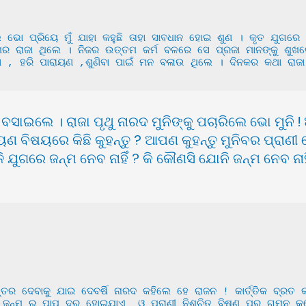
ବଂଶର ରାଜା ଥିଲେ । ନିଜର ଉତ୍ତମ କର୍ମ ବଳରେ ସେ ପ୍ରଜା ମାନଙ୍କୁ ଶୁଖରେ 
ା , ହରି ପାରାୟଣ ,ଶୁଣିବା ପାଇଁ ମନ ବଳାଉ ଥିଲେ । ଦିନକର କଥା ରାଜା ପ
ାଇଲେ । ରାଜା ପୃଥୁ ନାରଦ ମୁନିଙ୍କୁ ପଚାରିଲେ ଭୋ ମୁନ
ାୟଣ ବିଷୟରେ କିଛି କୁହନ୍ତୁ ? ଆପଣ କୁହନ୍ତୁ ମୁନିବର ପ୍ରାଣ
 ଯୁଗରେ ଜନ୍ମ ନେବ ନାହିଁ ? କି କୌଣସି ଯୋନି ଜନ୍ମ ନେବ ନାହ
 ଜନ୍ମ ର ପାପ ଦୂର ହୋଇଯାଏ  ଓ ପ୍ରାଣୀ ନିଶ୍ଚିତ ବିଷ୍ଣୁ ପୁର ଗମନ କରେ