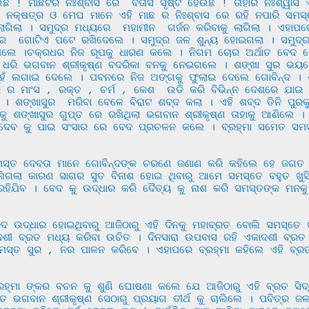
! ମାଛଟିର ନିଃଶ୍ବାସ ରେ  ବତାସ ସୃଷ୍ଟି ହେଉଛି ! ତାହାର ନିଃଶ୍ୱାସ 
ନକ୍ଷତ୍ର ଓ ମେଘ ମାନେ ଏହି ମାଛ ର ନିଃଶ୍ବାସ ରେ ରହି ନପାରି ସମସ୍ତେ
ଗିଲା । ସମୁଦ୍ର ମଧ୍ୟରେ  ମହାମୀନ  ଗର୍ଜନ କରିବାକୁ ଲାଗିଲା । ଏହାପର
ୟରେ  ଗୋଟିଏ ପଟେ ରଖିଦେଲେ । ସମୁଦ୍ର ଜଳ ଶୁନ୍ୟ ହୋଇଗଲା । ସମୁଦ୍ର ଶୁ
ଖିଲେ ।ଚକ୍ରଧର ନିଜ ରୂପକୁ ଧାରଣ କଲେ । ନିଗମ ଚୋର ଅର୍ଥାତ ବେଦ ଚୋର
 ଧରି ଭଗବାନ ଶ୍ରୀକୃଷ୍ଣ ବଦରିକା ବନକୁ ନେଇଗଲେ । ଶଙ୍ଖା ସୁର ଭୟରେ କ
ମୁହଁ ଲଗାଇ ଦେଲେ । ପବନରେ ନିଜ ଅଙ୍ଗକୁ ଫୁଲାଇ ଦେଲେ ଗୋବିନ୍ଦ । ଶଙ
 ର ମାଂସ , ରକ୍ତ , ଚର୍ମ , କେଶ  ଉଡି କରି ବିଭିନ୍ନ ଦେଶରେ ଯାଇ ପ
। ଶଙ୍ଖାସୁର  ମରିବା ବେଳେ ବିରାଟ ଶବ୍ଦ କଲା । ଏହି ଶବ୍ଦ ତିନି ପୁରକୁ 
ୁ ଶଙ୍ଖାସୁର ଗୁପ୍ତ ରେ ରଖିଥିଲା ଭଗବାନ ଶ୍ରୀକୃଷ୍ଣ ତାହାକୁ ଆଣିଲେ । 
ହ୍ମା ଦେବ କୁ ପାଇ ସଂସାର ରେ ବେଦ ପ୍ରଚଳନ କଲେ । ବ୍ରହ୍ମା ସମେତ 
ଗଲା କାରଣ ସାଗର ସୁତ ବିନାଶ ହୋଇ ଥିବାରୁ ଆମେ ସମସ୍ତେ ବହୁତ ଖୁସି 
ଁ ରହିଯିବ । ବେଦ କୁ ଉଦ୍ଧାର କରି ଦୈତ୍ୟ କୁ ନାଶ କରି ସମସ୍ତଙ୍କ ମନକ
ଵାଦଶୀ ବ୍ରତ ମଧ୍ୟ କରିବା ଉଚିତ । ଦିନସାରା ଉପବାସ ରହି ଏକାଦଶୀ ବ୍ରତ
ମସ୍ତ ସୁର , ନର ପାଳନ କରିବେ । ଏହାପରେ ବ୍ରହ୍ମା କହିଲେ ଏହି ବ୍ରତ 
ଭଗବାନ ଶ୍ରୀକୃଷ୍ଣ ସେଠାରୁ ପ୍ରୟାଗ ତୀର୍ଥ କୁ ଚାଲିଲେ । ପବିତ୍ର ଜଳ