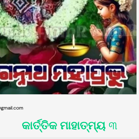
gmail.com
କାର୍ତ୍ତିକ ମାହାତ୍ମ୍ୟ
୩