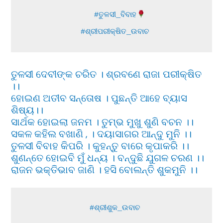
               #ତୁଳସୀ_ବିବାହ
            #ଶ୍ରୀପରୀକ୍ଷିତ_ଉବାଚ
ତୁଳସୀ ଦେବୀଙ୍କ ଚରିତ । ଶ୍ରବଣେ ରାଜା ପରୀକ୍ଷିତ
।।
ହୋଇଣ ଅତୀବ ସନ୍ତୋଷ । ପୁଛନ୍ତି ଆହେ ବ୍ୟାସ
ଶିଷ୍ୟ।।
ସାର୍ଥକ ହୋଇଲା ଜନମ । ତୁମ୍ଭ ମୁଖୁ ଶୁଣି ବଚନ ।।
ସକଳ କହିଲ ବଖାଣି , । ଦୟାସାଗର ଆନ୍ଦୁ ମୁନି ।।
ତୁଳସୀ ବିବାହ କିପରି । କୁହନ୍ତୁ ବାରେ କୃପାକରି ।।
ଶୁଣନ୍ତେ ହୋଇବି ମୁଁ ଧନ୍ୟ । ବନ୍ଦୁଛି ଯୁଗଳ ଚରଣ ।।
ରାଜନ ଭକ୍ତିଭାବ ଜାଣି । ହସି ବୋଲନ୍ତି ଶୁକମୁନି ।।
              #ଶ୍ରୀଶୁକ_ଉବାଚ