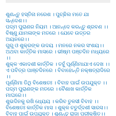
ଶୁଣନ୍ତୁ ହସ୍ତିନା ନରେଶ । ପୁଚ୍ଛିଲ ମତେ ଯା
ସନ୍ଦେଶ।।
ପଦ୍ମ ପୁରାଣର ନିୟମ । ଆନନ୍ଦେ କରନ୍ତୁ ଶ୍ରବଣ ।।
ବିଷ୍ଣୁ ଯାମଳାଙ୍କ ମତରେ । ଯେବେ ଉତ୍ତର
ଅୟନରେ।।
ଗୁରୁ ଓ ଶୁକ୍ରଙ୍କ ଉଦୟ । ମନରେ ନକର ସଂଶୟ।।
ଅଥବା କାର୍ତ୍ତିକ ମାସରେ । ଭୀଷ୍ମ ପଞ୍ଚଦିନ ମଧ୍ୟରେ
।।
ଶୁକ୍ଳ ଏକାଦଶୀ କାର୍ତ୍ତିକ । ତହୁଁ ପୂର୍ଣ୍ଣିମାଯାଏ ଦେଖ ।।
ଏ ପବିତ୍ର ପାଞ୍ଚଦିନରେ । ବିବାହୋନ୍ତି ନକ୍ଷତ୍ରାଦିରେ
।।
ପୂର୍ଣ୍ଣିମା ତିଥି ବିଶେଷତଃ । ବିବାହ ପାଇଁ ଉପଯୁକ୍ତ ।।
ପଦ୍ମ ପୁରାଣଙ୍କ ମତରେ । ବୈଶାଖ କାର୍ତ୍ତିକ
ମାଘରେ।।
ଶୁଭଦିନକୁ ରଖି ଧ୍ୟେୟ । କରିବ ତୁଳସୀ ବିବାହ ।।
ବିଶେଷତଃ କାର୍ତ୍ତିକ ମାସ । ଶୁକ୍ଳ ଚତୁର୍ଦ୍ଦଶୀ ସାରସ।।
ବିବାହ ପାଇଁ ଉପଯୁକ୍ତ । ଶୁଣନ୍ତୁ ରାଜା ପରୀକ୍ଷିତ।।