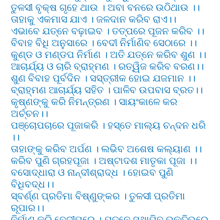
ତୁଳସୀ ବୃକ୍ଷ ଗୃହେ ଥାଉ । ଅବା ବନରେ ଉଠିଥାଉ ।।
ତାହାକୁ ଏକମାସ ଯାଏ । ଜଳଦାନ କରିବ ରାଏ।।
ଏଭାବେ ଯତ୍ନେ ବଢ଼ାଇବ । ତତ୍ପରେ ପୂଜନ କରିବ ।।
ବିବାହ ବିଧି ଅନୁସାରେ । ବେଦୀ ନିର୍ମାଣିବ ସେଠାରେ ।।
କୁଣ୍ଡ ଓ ମଣ୍ଡପ ନିର୍ମାଣ । ଅତି ଯତ୍ନେ କରିବ ଶୁଣ ।।
ଆଚାର୍ଯ୍ୟ ଓ ଚାରି ବ୍ରାହ୍ମଣ । ରତ୍ୱିଜ କରିବ ବରଣ।।
ଶୁଣ ବିବାହ ପୂର୍ବଦିନ । ସସ୍ତ୍ରୀକ ହୋଇ ଯଜମାନ ।।
ବ୍ରାହ୍ମଣ ଆଚାର୍ଯ୍ୟ ସହିତ । ପାଳିବ ଉପବାସ ବ୍ରତ।।
କୃଷ୍ଣଙ୍କୁ କରି ନିମନ୍ତ୍ରଣ । ସାୟଂକାଳେ କର
ଅର୍ଚ୍ଚନ।।
ପଞ୍ଚୋପଚାରେ ପୂଜାକରି । ହସ୍ତେ ମାଲ୍ୟ ଚନ୍ଦନ ଧରି
।।
ତାହାଙ୍କୁ କରିବ ଅର୍ପଣ । ଲଭିବ ଅଶେଷ କଲ୍ୟାଣ ।।
କରିବ ପୁଣି ଗ୍ରହପୂଜା । ଅଷ୍ଟାଦଶ ମାତୃକା ପୂଜା ।।
ବସୋଦ୍ଧାରା ଓ ନାନ୍ଦୀଶ୍ରାଦ୍ଧ । ହୋଇବ ପୁଣି
ବିଧିବଦ୍ଧ।।
ସ୍ବର୍ଣ୍ଣ ପ୍ରତିମା ବିଷ୍ଣୁଙ୍କର । ତୁଳସୀ ପ୍ରତିମା
ରୂପାର।।
ନିର୍ମାଣ କରି ବେଦୀପରେ । ଯତ୍ନେ ସ୍ଥାପିବ ଭକ୍ତିଭରେ