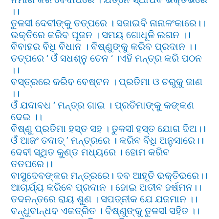
।।
ତୁଳସୀ ଦେବୀଙ୍କୁ ତତ୍ପରେ । ସଜାଇବି ନାନାଳଂକାରେ।।
ଭକ୍ତିରେ କରିବ ପୂଜନ । ସମୟ ଗୋଧୂଳି ଲଗନ ।।
ବିବାହର ବିଧି ବିଧାନ । ବିଷ୍ଣୁଙ୍କୁ କରିବ ପ୍ରଦାନ ।।
ତତ୍ପରେ ‘ ଓଁ ସଧଶ୍ନୁ ତେନ ‘ ।ଏହି ମନ୍ତ୍ର କରି ପଠନ
।।
ବସ୍ତ୍ରରେ କରିବ ବେଷ୍ଟନ । ପ୍ରତିମା ଓ ଚରୁକୁ ଜାଣ
।।
ଓଁ ଯଦାବଧ ‘ ମନ୍ତ୍ର ଗାଇ । ପ୍ରତିମାଙ୍କୁ କଙ୍କଣ
ଦେଇ ।।
ବିଷ୍ଣୁ ପ୍ରତିମା ହସ୍ତ ସହ । ତୁଳସୀ ହସ୍ତ ଯୋଗ ଦିଅ।।
ଓଁ ଆଜଂ ତଦାତ୍ ’ ମନ୍ତ୍ରରେ । କରିବ ବିଧି ଅନୁସାରେ।।
ଦେବୀ ସ୍ଥିତ କୁଣ୍ଡ ମଧ୍ୟରେ । ହୋମ କରିବ
ତତପରେ।।
ବାସୁଦେବଙ୍କର ମନ୍ତ୍ରରେ। ଦବ ଆହୂତି ଭକ୍ତିଭରେ।।
ଆଚାର୍ଯ୍ୟ କରିବେ ପ୍ରଦାନ । ହୋଇ ଅତୀବ ହର୍ଷମନ।।
ତଦନନ୍ତରେ ରାୟ ଶୁଣ । ସପତ୍ନୀକ ଯେ ଯଜମାନ ।।
ବନ୍ଧୁବାନ୍ଧବ ଏକତ୍ରିତ । ବିଷ୍ଣୁଙ୍କୁ ତୁଳସୀ ସହିତ ।।