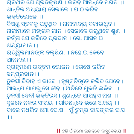
ଚାରିଥର ଯେ ପ୍ରଦକ୍ଷିଣ । କରିବ ଆନନ୍ଦେ ମଗନ ।।
ଶାନ୍ତିକ ଅଧ୍ୟାୟ ସେକାଳେ । ପାଠ କରିବ
ଭକ୍ତିଭୋଳେ ।।
ବିଷ୍ଣୁ ସ୍ତବକୁ ପଢୁଥିବ । ନାନାବାଦ୍ୟ ବଜାଉଥୁବ।।
ନାରୀମାନେ ମଙ୍ଗଳ ଗାନ । ସେକାଳେ କରୁଥିବେ ଶୁଣ।।
କର୍ତ୍ତା ଯେ କରିବେ ପ୍ରଦାନ । ଗୋ ଆସନ ଓ
ଶଯ୍ୟାମାନ।।
ଋତ୍ୱିକମାନଙ୍କ ଦକ୍ଷିଣା । ନହୋଇ କେବେ
ଆନମନା।।
ବ୍ରାହ୍ମଣେ ଉତ୍ତମ ଭୋଜନ । ତୋଷେ କରିବ
ସମ୍ପ୍ରଦାନ।।
ତୁଳସୀ ବିବାହ ଏ ଭାବେ । ହୃଷ୍ଟଚିତ୍ତେ କରିବ ଯେବେ।।
ଆଜନ୍ମ ପାପରୁ ସେ ଜୀବ । ଅଚିରେ ମୁକତି ଲଭିବ ।।
ତୁଳସୀ ଦେବୀ ଭକ୍ତିରସ। ଶୁଣନ୍ତେ ପାପହୁଏ ନାଶ ।।
ସୁଜନେ ନକର ସଂଶୟ । ଗୀତଛନ୍ଦେ ଭଣେ ଅଜୟ ।।
ବାରେ ନଧରିବ ମୋ ଦୋଷ । ମୁଁ ତୁମ୍ଭ ଦାସଙ୍କର ଦାସ
।।
ହରି ଓଁ ନମୋ ଭଗବତେ ବାସୁଦେବାୟ