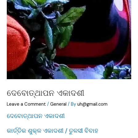
ଦେବୋତ୍ଥାପନ ଏକାଦଶୀ
Leave a Comment
/
General
/ By
uh@gmail.com
ଦେବୋତ୍ଥାପନ ଏକାଦଶୀ
କାର୍ତ୍ତିକ ଶୁକ୍ଳ ଏକାଦଶୀ / ତୁଳସୀ ବିବାହ