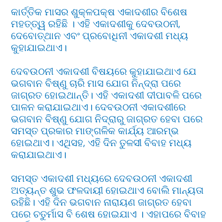
କାର୍ତ୍ତିକ ମାସର ଶୁକ୍ଳପକ୍ଷ ଏକାଦଶୀର ବିଶେଷ
ମହତ୍ତ୍ୱ ରହିଛି । ଏହି ଏକାଦଶୀକୁ ଦେବଉଠନୀ,
ଦେବୋତ୍ଥାନ ଏବଂ ପ୍ରବୋଧିନୀ ଏକାଦଶୀ ମଧ୍ୟ
କୁହାଯାଇଥାଏ।
ଦେବଉଠନୀ ଏକାଦଶୀ ବିଷୟରେ କୁହାଯାଇଥାଏ ଯେ
ଭଗବାନ ବିଷ୍ଣୁ ଚାରି ମାସ ଯୋଗ ନିନ୍ଦ୍ରା ପରେ
ଜାଗ୍ରତ ହୋଇଥାନ୍ତି। ଏହି ଏକାଦଶୀ ଦୀପାବଳି ପରେ
ପାଳନ କରାଯାଇଥାଏ। ଦେବଉଠନୀ ଏକାଦଶୀରେ
ଭଗବାନ ବିଷ୍ଣୁ ଯୋଗ ନିଦ୍ରାରୁ ଜାଗ୍ରତ ହେବା ପରେ
ସମସ୍ତ ପ୍ରକାର ମାଙ୍ଗଳିକ କାର୍ଯ୍ୟ ଆରମ୍ଭ
ହୋଇଥାଏ। ଏଥିସହ, ଏହି ଦିନ ତୁଳସୀ ବିବାହ ମଧ୍ୟ
କରାଯାଇଥାଏ।
ସମସ୍ତ ଏକାଦଶୀ ମଧ୍ୟରେ ଦେବଉଠନୀ ଏକାଦଶୀ
ଅତ୍ୟନ୍ତ ଶୁଭ ଫଳଦାୟୀ ହୋଇଥାଏ ବୋଲି ମାନ୍ୟତା
ରହିଛି। ଏହି ଦିନ ଭଗବାନ ନାରାୟଣ ଜାଗ୍ରତ ହେବା
ପରେ ଚତୁର୍ମାସ ବି ଶେଷ ହୋଇଯାଏ । ଏହାପରେ ବିବାହ