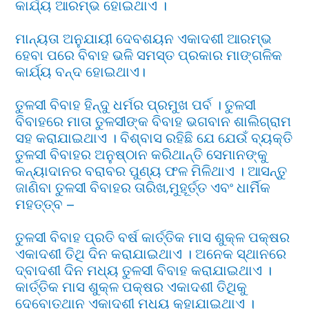
କାର୍ଯ୍ୟ ଆରମ୍ଭ ହୋଇଥାଏ ।
ମାନ୍ୟତା ଅନୁଯାୟୀ ଦେବଶୟନ ଏକାଦଶୀ ଆରମ୍ଭ
ହେବା ପରେ ବିବାହ ଭଳି ସମସ୍ତ ପ୍ରକାର ମାଙ୍ଗଳିକ
କାର୍ଯ୍ୟ ବନ୍ଦ ହୋଇଥାଏ।
ତୁଳସୀ ବିବାହ ହିନ୍ଦୁ ଧର୍ମର ପ୍ରମୁଖ ପର୍ବ । ତୁଳସୀ
ବିବାହରେ ମାତା ତୁଳସୀଙ୍କ ବିବାହ ଭଗବାନ ଶାଲିଗ୍ରାମ
ସହ କରାଯାଇଥାଏ । ବିଶ୍ବାସ ରହିଛି ଯେ ଯେଉଁ ବ୍ୟକ୍ତି
ତୁଳସୀ ବିବାହର ଅନୁଷ୍ଠାନ କରିଥାନ୍ତି ସେମାନଙ୍କୁ
କନ୍ୟାଦାନର ବରାବର ପୁଣ୍ୟ ଫଳ ମିଳିଥାଏ । ଆସନ୍ତୁ
ଜାଣିବା ତୁଳସୀ ବିବାହର ତାରିଖ,ମୁହୂର୍ତ୍ତ ଏବଂ ଧାର୍ମିକ
ମହତ୍ତ୍ବ –
ତୁଳସୀ ବିବାହ ପ୍ରତି ବର୍ଷ କାର୍ତ୍ତିକ ମାସ ଶୁକ୍ଳ ପକ୍ଷର
ଏକାଦଶୀ ତିଥି ଦିନ କରାଯାଇଥାଏ । ଅନେକ ସ୍ଥାନରେ
ଦ୍ବାଦଶୀ ଦିନ ମଧ୍ୟ ତୁଳସୀ ବିବାହ କରାଯାଇଥାଏ ।
କାର୍ତ୍ତିକ ମାସ ଶୁକ୍ଳ ପକ୍ଷର ଏକାଦଶୀ ତିଥିକୁ
ଦେବୋତ୍ଥାନ ଏକାଦଶୀ ମଧ୍ୟ କୁହାଯାଇଥାଏ ।