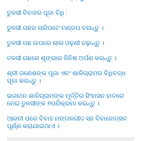
ତୁଳସୀ ବିବାହର ପୂଜା ବିଧି :
ତୁଳସୀ ଗଛର ଚାରିପଟେ ମଣ୍ଡପ ବନାନ୍ତୁ ।
ତୁଳସୀ ଗଛ ଉପରେ ଲାଲ ଓଢ଼ଣୀ ଚଢ଼ାନ୍ତୁ ।
ତଳସୀ ଗଛରେ ଶୃଙ୍ଗାର ଜିନିଷ ଅର୍ପଣ କରନ୍ତୁ ।
ଶ୍ରୀ ଗଣେଶଙ୍କ ପୂଜା ଏବଂ ଶାଳିଗ୍ରାମର ବିଧିବଦ୍ଧ
ପୂଜା କରନ୍ତୁ ।
ଭଗବାନ ଶାଳିଗ୍ରାମଙ୍କ ମୂର୍ତ୍ତିର ସିଂହାସନ ହାତରେ
ନେଇ ତୁଳସୀଙ୍କ ୭ପରିକ୍ରମା କରନ୍ତୁ ।
ଆରତୀ ପରେ ବିବାହ ମଙ୍ଗଳଗୀତ ସହ ବିବାହୋତ୍ସବ
ପୂର୍ଣ୍ଣ କରାଯାଇଥାଏ ।