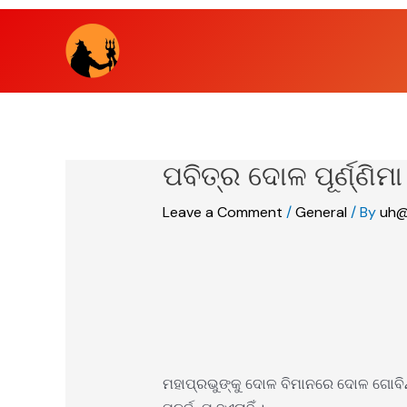
Skip
to
content
ପବିତ୍ର ଦୋଳ ପୂର୍ଣ୍ଣି
Leave a Comment
/
General
/ By
uh@
ମହାପ୍ରଭୁଙ୍କୁ ଦୋଳ ବିମାନରେ ଦୋଳ ଗୋବିନ