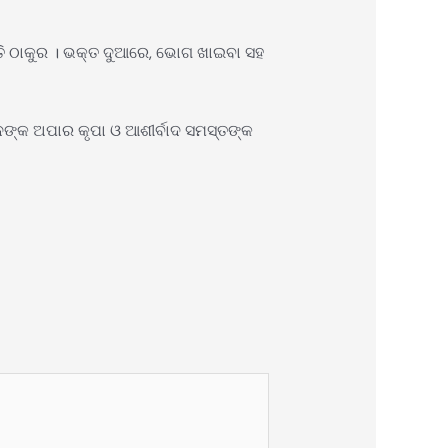
୍ତି ଠାକୁର । ଭକ୍ତ ଦୁଆରେ, ଭୋଗ ଖାଇବା ସହ
ଙ୍କ ଅପାର କୃପା ଓ ଆଶୀର୍ବାଦ ସମସ୍ତଙ୍କ