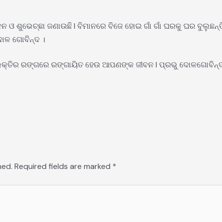
 ଓ ଶୁଭେଚ୍ଛା ଜଣାଉଛି l ବିମାନରେ ବିଜେ ହୋଇ ଗାଁ ଗାଁ ଘରକୁ ଘର ବୁଲୁଛନ
ଳ ଗୋବିନ୍ଦ ।
ଓ ଭକ୍ତିର ରଙ୍ଗରେ ରଙ୍ଗାୟିତ ହେଉ ଆପଣଙ୍କ ଜୀବନ l ପ୍ରଭୁ ଦୋଳଗୋବିନ୍ଦ
hed.
Required fields are marked
*