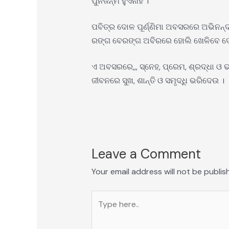
ପୁନର୍ଜନ୍ମ ହୁଏନାହିଁ ।
ପବିତ୍ର ଦୋଳ ପୂର୍ଣ୍ଣିମା ଅବସରରେ ଅଭିନନ୍ଦନ
ରଙ୍ଗ ବେରଙ୍ଗ ଅବିରରେ ହୋଲି ଖେଳିବେ ଦୋ
ଏ ଅବସରରେ,,, ସ୍ନେହ, ପ୍ରେମ, ଶ୍ରଦ୍ଧା 
ଜୀବନରେ ସୁଖ, ଶାନ୍ତି ଓ ସମୃଦ୍ଧି ଭରିଦେଉ ।
Leave a Comment
Your email address will not be publis
Type
here..