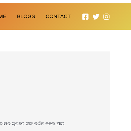
ME
BLOGS
CONTACT
େ ବାମନ ରୂପରେ ଜୀବ ଦର୍ଶନ କଲେ ଆଉ