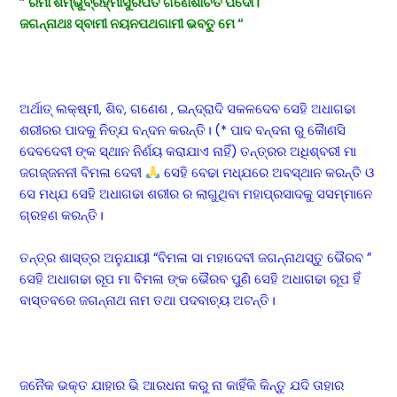
” ରମା ଶମ୍ଭୁବ୍ରହ୍ମାସୁରପତି ଗଣେଶାର୍ଚିତ ପଦୋ।
ଜଗନ୍ନାଥଃ ସ୍ବାମୀ ନୟନପଥଗାମୀ ଭବତୁ ମେ “
ଅର୍ଥାତ୍ ଲକ୍ଷ୍ମୀ, ଶିବ, ଗଣେଶ , ଇନ୍ଦ୍ରାଦି ସକଳଦେବ ସେହି ଅଧାଗଢା
ଶରୀରର ପାଦକୁ ନିତ୍ଯ ବନ୍ଦନ କରନ୍ତି। (* ପାଦ ବନ୍ଦନା ରୁ କୈାଣସି
ଦେବଦେବୀ ଙ୍କ ସ୍ଥାନ ନିର୍ଣୟ କରାଯାଏ ନାହିଁ) ତନ୍ତ୍ରର ଅଧିଶ୍ବରୀ ମା
ଜଗଜ୍ଜନନୀ ବିମଳା ଦେବୀ
ସେହି ବେଢା ମଧ୍ଯରେ ଅବସ୍ଥାନ କରନ୍ତି ଓ
ସେ ମଧ୍ଯ ସେହି ଅଧାଗଢା ଶରୀର ର ଲାଗୁଥିବା ମହାପ୍ରସାଦକୁ ସସମ୍ମାନେ
ଗ୍ରହଣ କରନ୍ତି।
ତନ୍ତ୍ର ଶାସ୍ତ୍ର ଅନୁଯାୟୀ “ବିମଳା ସା ମହାଦେବୀ ଜଗନ୍ନାଥସ୍ତୁ ଭୈରବ ”
ସେହି ଅଧାଗଢା ରୂପ ମା ବିମଳା ଙ୍କ ଭୈରବ ପୁଣି ସେହି ଅଧାଗଢା ରୂପ ହିଁ
ବାସ୍ତବରେ ଜଗନ୍ନାଥ ନାମ ତଥା ପଦବାଚ୍ୟ ଅଟନ୍ତି।
ଜନୈକ ଭକ୍ତ ଯାହାର ଭି ଆରଧନା କରୁ ନା କାହିଁକି କିନ୍ତୁ ଯଦି ତାହାର