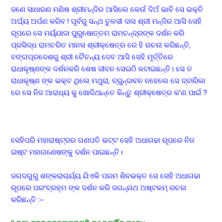
ଜଣେ ସାଧାରଣ ମଣିଷ ଶ୍ରୀମନ୍ଦିର ଆସିଲେ କେଉଁ ଦିଅଁ ଭାବି ସେ ଭକ୍ତି
ଅର୍ଘ୍ୟ ଅର୍ପଣ କରିବ ! ପୂର୍ବରୁ ସନ୍ଥ ତୁଳସୀ ଦାସ ଶ୍ରୀ ମନ୍ଦିର ଆସି ସେହି
ରୂପରେ ସେ ମର୍ୟ୍ଯାଦା ପୁରୁଷୋତ୍ତମ ରାମଚନ୍ଦ୍ରଙ୍କ ଦର୍ଶନ କରି
ପ୍ରସିଦ୍ଧ ରାମଚରିତ ମାନସ ଶ୍ରୀକ୍ଷେତ୍ର ରେ ହି ରଚନା କରିଛନ୍ତି,
ବଙ୍ଗପ୍ରଦେଶରୁ ଶ୍ରୀ ଚୈତନ୍ୟ ଦେବ ଆସି ସେହି ମୂର୍ତ୍ତିରେ
ରାଧାକୃଷ୍ଣଙ୍କ ଦର୍ଶନକରି ଶେଷ ଜୀବନ ସେଇଠି କଟାଇଛନ୍ତି। ସେ ତ
ରାଧାକୃଷ୍ଣ ଙ୍କ ଭକ୍ତ ଥିଲେ ମଥୁରା, ବ୍ରୁନ୍ଦାବନ ନହେଲେ ସେ ଦ୍ବାରିକା
ରେ ସେ ନିଜ ଆରାଧ୍ୟ କୁ ଖୋଦିଥାନ୍ତେ କିନ୍ତୁ ଶ୍ରୀକ୍ଷେତ୍ର କ’ଣ ପାଇଁ ?
ସେହିପରି ମହାରାଷ୍ଟ୍ରର ଗଣପତି ଭଟ୍ଟ ସେହି ଅଧାଗଢା ରୂପରେ ନିଜ
ଇଷ୍ଟ ମହାଗଣେଷଙ୍କୁ ଦର୍ଶନ ପାଇଛନ୍ତି।
ଜଗଦଗୁରୁ ଶଙ୍କରାଚାର୍ଯ୍ୟ ଯିଏକି ପରମ ଶିବଭକ୍ତ ସେ ସେହି ଅଧାଗଢା
ରୂପରେ ପରଂବ୍ରହ୍ମ ଙ୍କ ଦର୍ଶନ କରି ଜଗନ୍ନାଥ ଅଷ୍ଟକମ୍ ରଚନା
କରିଛନ୍ତି :-