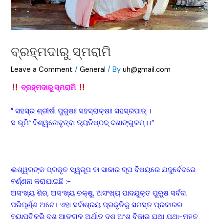
ବ୍ରହ୍ମଦାରୁ ସ୍ମରାମି
Leave a Comment
/
General
/ By
uh@gmail.com
ବ୍ରହ୍ମଦାରୁ ସ୍ମରାମି
” ସହସ୍ର ଶ୍ରୀର୍ଷା ପୁରୁଷଃ ସହସ୍ରାକ୍ଷଃ ସହସ୍ରପାତ୍ ।
ସ ଭୂମିଂ ବିଶ୍ୱତୋବୃତ୍ବା ତ୍ୟତିଷ୍ଠଦ୍ ଦଶାଙ୍ଗୁଳମ୍।।”
ଈଶ୍ୱରଙ୍କ ପ୍ରକୃତ ସ୍ୱରୂପ ବା ସାକାର ରୂପ ବିଷୟରେ ଯଜୁର୍ବେଦରେ
ବର୍ଣ୍ଣନା କରାଯାଇଛି :-
ଅସଂଖ୍ୟ ଶିର, ଅସଂଖ୍ୟ ଚକ୍ଷୁ, ଅସଂଖ୍ୟ ପାଦଯୁକ୍ତ ପୁରୁଷ ସର୍ବଦା
ପରିପୂର୍ଣ୍ଣ ଅଟେ। ଏହା ସର୍ବାଶ୍ରୟ ପ୍ରକୃତିକୁ ସମସ୍ତ ପ୍ରକାରର
ବ୍ୟାପ୍ତିକରି ଦଶ ଆଙ୍ଗୁଳ ଅର୍ଥାତ୍ ଦଶ ଅଂଶ ବିକାର ଯଥା ଯଥା-ମହତ