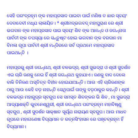
ସେହି ପରଂବ୍ରହ୍ମ ଙ୍କ ମହାପ୍ରସାଦ ପାଇବା ପାଇଁ ମଣିଷ ତ ଛାର ସ୍ବୟଂ
ଦେବାଦେବୀ ମଧ୍ଯ ଲାଳାୟିତ। * ଶ୍ରୀମଦ୍ଭଗବଦ୍ ମହାପୁରାଣ ରେ ଶ୍ରୀ
ଭଗବାନ ଙ୍କ ମହାପ୍ରସାଦ ପାଇ ସ୍ବୟଂ ଶିବ ଙ୍କ ଆନନ୍ଦ ଓ ଜଗନ୍ନାତା
ପାର୍ବତୀ ଙ୍କ ତପସ୍ୟା ରେ ସନ୍ତୁଷ୍ଟ ହୋଇ ଭଗବାନ ଙ୍କ ବରଦାନ ମା
ବିମଳା ରୂପା ପାର୍ବତୀ ଶ୍ରୀ ମନ୍ଦିରରେ ସର୍ବ ପ୍ରଥମେ ମହାପ୍ରସାଦ
ପାଇଥାନ୍ତି ।
ମହାପ୍ରଭୁ ଶ୍ରୀ ଜଗନ୍ନାଥ, ଶ୍ରୀ ବଳଭଦ୍ର, ଶ୍ରୀ ସୁଭଦ୍ରା ଓ ଶ୍ରୀ ସୁଦର୍ଶନ
ଏଇ ଚାରି ଜଣକୁ ନେଇ ହିଁ ଶ୍ରୀ ଜଗନ୍ନାଥ କୁହାଯାଏ। ଜଣକୁ ବାଦ ଦେଲେ
ବାକି ତିନିଜଣ ଅସ୍ତିତ୍ବ ବିହୀନ ହୋଇଯାଆନ୍ତି। ଆଉ ଏହି ଚାରିଜଣଙ୍କ
ଠାରୁ ଆଉ କେହି ବଡ଼ ନାହାନ୍ତି ସେଥିପାଇଁ ତାଙ୍କୁ ବଡ଼ଠାକୁର କହନ୍ତି। ଶ୍ରୀ
ବଳଭଦ୍ର ମହାରୁଦ୍ର ସ୍ବରୁପ ସେ ସମସ୍ତ ଶିବଙ୍କର ଭି ଶିବ , ମା ସୁଭଦ୍ରା
ଆଦ୍ୟାଶକ୍ତି ଭୁବନେଶ୍ୱରୀ, ଶ୍ରୀ ଜଗନ୍ନାଥ ପରଂବ୍ରହ୍ମ ମହାବିଷ୍ଣୁ
ସ୍ବରୁପ , ଶ୍ରୀ ସୁଦର୍ଶନ ସାକ୍ଷାତ ସୂର୍ୟ୍ଯ ନାରାୟଣ ସ୍ବରୁପ। ଆଉ ମାଧବ
ରୂପରେ ମହାଗଣେଷ ବିଦ୍ୟମାନ ତ ରତ୍ନସିଂହାସନ ରେ ପଞ୍ଚବ୍ରହ୍ମ ହିଁ
ବିଦ୍ୟମାନ।