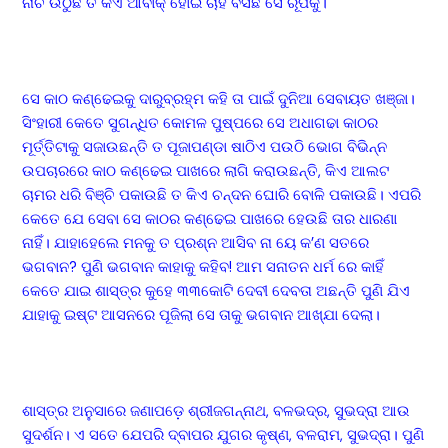
ନାଚି ଉଠୁଛି ତ କିଏ ଆବାକ୍ ହୋଇ ଚାହିଁ ବସିଛି ସେ ରୂପକୁ।
ସେ କାଠ କଣ୍ଢେଇକୁ ଦାରୁବ୍ରହ୍ମ କହି ତା ପାଇଁ ଦୁନିଆ ସେବାୟତ ଖଞ୍ଜା।
ସିଂହାରୀ କେତେ ସୁଗନ୍ଧିତ କୋମଳ ପୁଷ୍ପରେ ସେ ଅଧାଗଢା କାଠର
ମୂର୍ତ୍ତିଟାକୁ ସଜାଉଛନ୍ତି ତ ପୂଜାପଣ୍ଡା ଷାଠିଏ ପଉଠି ଭୋଗ ବିଭିନ୍ନ
ଉପଚାରରେ କାଠ କଣ୍ଢେଇ ପାଖରେ ଲାଗି କରାଉଛନ୍ତି, କିଏ ଆଲଟ
ଚାମର ଧରି ବିଞ୍ଚି ପକାଉଛି ତ କିଏ ଚନ୍ଦନ ଘୋରି ବୋଳି ପକାଉଛି। ଏପରି
କେତେ ଯେ ସେବା ସେ କାଠର କଣ୍ଢେଇ ପାଖରେ ହେଉଛି ତାର ଧାରଣା
ନାହିଁ। ଯାହାହେଲେ ମନକୁ ତ ପ୍ରଶ୍ନ ଆସିବ ନା ୟେ କ’ଣ ସତରେ
ଭଗବାନ? ପୁଣି ଭଗବାନ କାହାକୁ କହିବ! ଆମ ସନାତନ ଧର୍ମ ରେ କାହିଁ
କେତେ ଯାଇ ଶାସ୍ତ୍ର କୁହେ ୩୩କୋଟି ଦେବୀ ଦେବତା ଅଛନ୍ତି ପୁଣି ଯିଏ
ଯାହାକୁ ଇଷ୍ଟ ଆସନରେ ପୂଜିଲା ସେ ତାକୁ ଭଗବାନ ଆଖ୍ଯା ଦେଲା।
ଶାସ୍ତ୍ର ଅନୁସାରେ ଜଣାପଡ଼େ ଶ୍ରୀଜଗନ୍ନାଥ, ବଳଭଦ୍ର, ସୁଭଦ୍ରା ଆଉ
ସୁଦର୍ଶନ। ଏ ସତେ ଯେପରି ଦ୍ବାପର ଯୁଗର କୃଷ୍ଣ, ବଳରାମ, ସୁଭଦ୍ରା। ପୁଣି