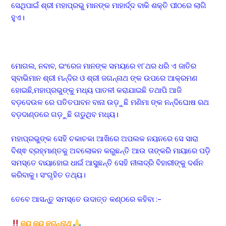
ସେଥିପାଇଁ ଶ୍ରୀ ମହାପ୍ରଭୁ ମାନଙ୍କ ମାହାର୍ଦ୍ଦ ବାକି ଶକ୍ତି ପୀଠରେ ଲାଗି
ହୁଏ।
ମୋଗଲ, ନବାବ, ଇଂରେଜ ମାନଙ୍କ ସମୟରେ ୧୮ଥର ଧରି ଏ ଜାତିର
ସ୍ବାଭିମାନ ଶ୍ରୀ ମନ୍ଦିର ଓ ଶ୍ରୀ ଜଗନ୍ନାଥ ଙ୍କ ଉପରେ ଆକ୍ରମଣ
ହୋଇଛି,ମହାପ୍ରଭୁଙ୍କୁ ମଧ୍ୟ ପାତଳୀ କରାଯାଇଛି ତଥାପି ଆଜି
ବଡ଼ଦେଉଳ ରେ ପତିତପାବନ ବାନା ଉଡ଼ୁଛି ମଣିମା ଙ୍କ ନନ୍ଦିଘୋଷ ରଥ
ବଡ଼ଦାଣ୍ଡରେ ଗଡ଼ୁଛି ଗଡୁଥିବ ମଧ୍ୟ।
ମହାପ୍ରଭୁଙ୍କ ସେହି ଚକାଚକା ଆଖିରେ ଅପଲକ ନୟନରେ ସେ ସାରା
ବିଶ୍ଵ ବ୍ରହ୍ମାଣ୍ତକୁ ଅବଲୋକନ କରୁଛନ୍ତି ଆଉ ତାଙ୍କରି ମାୟାରେ ପଡ଼ି
ସମସ୍ତେ ବାୟାହୋଇ ଧାଇଁ ଆସୁଛନ୍ତି ସେହି ନୀଳାଦ୍ରି ବିହାରୀଙ୍କୁ ଦର୍ଶନ
କରିବାକୁ। ସଂଗୃହିତ ତଥ୍ୟ।
ତେବେ ଆସନ୍ତୁ ସମସ୍ତେ ଉଦାତ୍ତ କଣ୍ଠରେ କହିବା :-
ଜୟ ଜୟ ଜଗନ୍ନାଥ