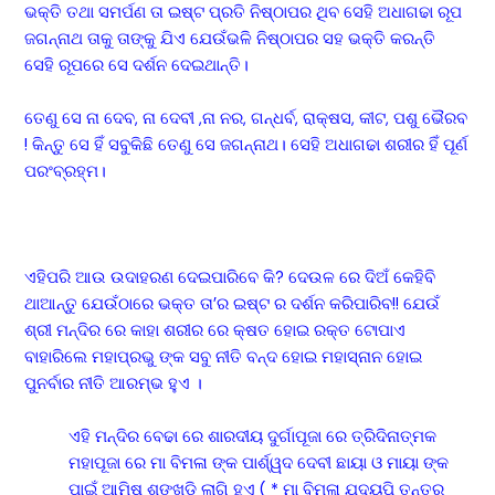
ଭକ୍ତି ତଥା ସମର୍ପଣ ତା ଇଷ୍ଟ ପ୍ରତି ନିଷ୍ଠାପର ଥିବ ସେହି ଅଧାଗଢା ରୂପ
ଜଗନ୍ନାଥ ତାକୁ ତାଙ୍କୁ ଯିଏ ଯେଉଁଭଳି ନିଷ୍ଠାପର ସହ ଭକ୍ତି କରନ୍ତି
ସେହି ରୂପରେ ସେ ଦର୍ଶନ ଦେଇଥାନ୍ତି।
ତେଣୁ ସେ ନା ଦେବ, ନା ଦେବୀ ,ନା ନର, ଗନ୍ଧର୍ବ, ରାକ୍ଷସ, କୀଟ, ପଶୁ ଭୈରବ
! କିନ୍ତୁ ସେ ହିଁ ସବୁକିଛି ତେଣୁ ସେ ଜଗନ୍ନାଥ। ସେହି ଅଧାଗଢା ଶରୀର ହିଁ ପୂର୍ଣ
ପରଂବ୍ରହ୍ମ।
ଏହିପରି ଆଉ ଉଦାହରଣ ଦେଇପାରିବେ କି? ଦେଉଳ ରେ ଦିଅଁ କେହିବି
ଥାଆନ୍ତୁ ଯେଉଁଠାରେ ଭକ୍ତ ତା’ର ଇଷ୍ଟ ର ଦର୍ଶନ କରିପାରିବ!! ଯେଉଁ
ଶ୍ରୀ ମନ୍ଦିର ରେ କାହା ଶରୀର ରେ କ୍ଷତ ହୋଇ ରକ୍ତ ଟୋପାଏ
ବାହାରିଲେ ମହାପ୍ରଭୁ ଙ୍କ ସବୁ ନୀତି ବନ୍ଦ ହୋଇ ମହାସ୍ନାନ ହୋଇ
ପୁନର୍ବାର ନୀତି ଆରମ୍ଭ ହୁଏ ।
ଏହି ମନ୍ଦିର ବେଢା ରେ ଶାରଦୀୟ ଦୁର୍ଗାପୂଜା ରେ ତ୍ରିଦିନାତ୍ମକ
ମହାପୂଜା ରେ ମା ବିମଳା ଙ୍କ ପାର୍ଶ୍ୱଦ ଦେବୀ ଛାୟା ଓ ମାୟା ଙ୍କ
ପାଇଁ ଆମିଷ ଶଙ୍ଖୁଡ଼ି ଲାଗି ହୁଏ ( * ମା ବିମଳା ଯଦ୍ୟପି ତନ୍ତ୍ର