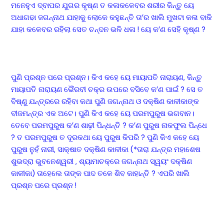
ମନେହୁଏ ଦ୍ବାପର ଯୁଗର କୃଷ୍ଣ ତ କଳାକଳେବର ଶରୀର କିନ୍ତୁ ୟେ
ଅଧାଗଢା ଜଗନ୍ନାଥ ଯାହାକୁ ଲୋକେ କହୁଛନ୍ତି ତା’ର ଖାଲି ମୁଖଟା କଳା ବାକି
ଯାହା କଳେବର ରହିଲା ସେତ ଚନ୍ଦନ ଭଳି ଧଳା ! ୟେ କ’ଣ ସେହି କୃଷ୍ଣ ?
ପୁଣି ପ୍ରଶ୍ନ ପରେ ପ୍ରଶ୍ନ। କିଏ କହେ ୟେ ମାୟାପତି ନାରାୟଣ, କିନ୍ତୁ
ମାୟାପତି ନାରାୟଣ ଭୈରବୀ ଚକ୍ର ଉପରେ ବସିବେ କ’ଣ ପାଇଁ ? ସେ ତ
ବିଷ୍ଣୁ ଯନ୍ତ୍ରରେ ରହିବା କଥା ପୁଣି ଜଗନ୍ନାଥ ଓ ଦକ୍ଷିଣ କାଳୀକାଙ୍କ
ବୀଜମନ୍ତ୍ର ଏକ ଅଟେ। ପୁଣି କିଏ କହେ ୟେ ପରମପୁରୁଷ ଭଗବାନ।
ତେବେ ପରମପୁରୁଷ କ’ଣ ଶାଢ଼ୀ ପିନ୍ଧନ୍ତି ? କ’ଣ ପୁରୁଷ ନାକଫୁଲ ପିନ୍ଧେ
? ତ ପରମପୁରୁଷ ତ ଦୂରକଥା ୟେ ପୁରୁଷ କିପରି ? ପୁଣି କିଏ କହେ ୟେ
ପୁରୁଷ ନୁହଁ ନାରୀ, ସାକ୍ଷାତ ଦକ୍ଷିଣ କାଳୀକା (*ତାରା ଯନ୍ତ୍ର ମହାଶେଷ
ଶୁଭଦ୍ରା ଭୁବନେଶ୍ୱରୀ , ଶ୍ୟାମାଚକ୍ରେ ଜଗନ୍ନାଥ ସ୍ୱୟଂ ଦକ୍ଷିଣ
କାଳୀକା) ତାହେଲେ ତାଙ୍କ ପାଦ ତଳେ ଶିବ କାହାନ୍ତି ? ଏପରି ଖାଲି
ପ୍ରଶ୍ନ ପରେ ପ୍ରଶ୍ନ !