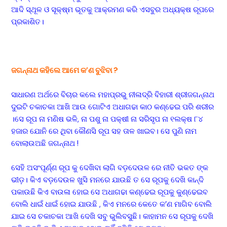
ଆଦି ସ୍ଥୂଳ ଓ ସୂକ୍ଷ୍ମ ଭୂତକୁ ଆକ୍ରମଣ କରି ଏସବୁର ଅଧ୍ୟକ୍ଷ ରୂପରେ
ପ୍ରକାଶିତ।
ଜଗନ୍ନାଥ କହିଲେ ଆମେ କ’ଣ ବୁଝିବା ?
ସାଧାରଣ ଅର୍ଥରେ ବିଚାର କଲେ ମହାପ୍ରଭୁ ନୀଳାଦ୍ରି ବିହାରୀ ଶ୍ରୀଜଗନ୍ନାଥ
ଦୁଇଟି ଚକାଚକା ଆଖି ଆଉ ଗୋଟିଏ ଅଧାଗଢା କାଠ କଣ୍ଢେଇ ପରି ଶରୀର
।ସେ ରୂପ ନା ମଣିଷ ଭଳି, ନା ପଶୁ ନା ପକ୍ଷୀ ନା ସରିସୃପ ନା ୧ଲକ୍ଷ ୮୪
ହଜାର ଯୋନି ରେ ଥିବା କୌଣସି ରୂପ ସହ ତାଳ ଖାଇବ। ସେ ପୁଣି ନାମ
ବୋଲାଉଅଛି ଜଗନ୍ନାଥ !
ସେହି ଅସଂପୂର୍ଣ୍ଣ ରୂପ କୁ ଦେଖିବା ଲାଗି ବଡ଼ଦେଉଳ ରେ ନୀତି ଭକତ ଙ୍କ
ଭୀଡ଼। କିଏ ବଡ଼ଦେଉଳ ଖୁସି ମନରେ ଯାଉଛି ତ ସେ ରୂପକୁ ଦେଖି କାନ୍ଦି
ପକାଉଛି କିଏ ବାଉଳା ହୋଇ ସେ ଅଧାଗଢା କଣ୍ଢେଇ ରୂପକୁ କୁଣ୍ଢେଇବ
ବୋଲି ଧାଇଁ ଧାଇଁ ହୋଇ ଯାଉଛି , କିଏ ମନରେ କେତେ କ’ଣ ମାଗିବ ବୋଲି
ଯାଇ ସେ ଚକାଚକା ଆଖି ଦେଖି ସବୁ ଭୁଲିବସୁଛି। କାହାମନ ସେ ରୂପକୁ ଦେଖି