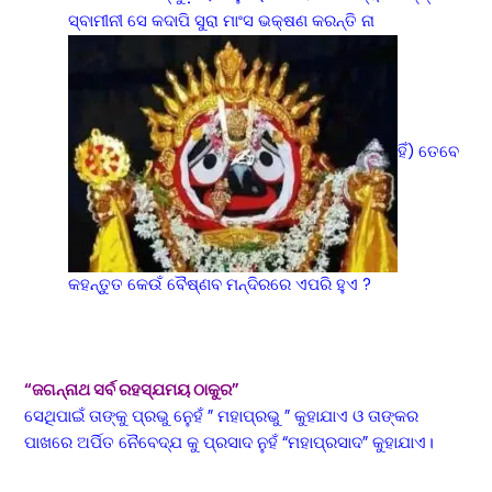
ସ୍ବାମୀନୀ ସେ କଦାପି ସୁରା ମାଂସ ଭକ୍ଷଣ କରନ୍ତି ନା
ହିଁ) ତେବେ
କହନ୍ତୁତ କେଉଁ ବୈଷ୍ଣବ ମନ୍ଦିରରେ ଏପରି ହୁଏ ?
“ଜଗନ୍ନାଥ ସର୍ବ ରହସ୍ଯମୟ ଠାକୁର”
ସେଥିପାଇଁ ତାଙ୍କୁ ପ୍ରଭୁ ନୁେହଁ ” ମହାପ୍ରଭୁ ” କୁହାଯାଏ ଓ ତାଙ୍କର
ପାଖରେ ଅର୍ପିତ ନୈବେଦ୍ଯ କୁ ପ୍ରସାଦ ନୁହଁ “ମହାପ୍ରସାଦ” କୁହାଯାଏ।