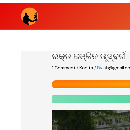
Skip
to
content
ରକ୍ତ ରଞ୍ଜିତ ଭୂସ୍ବର୍ଗ
1 Comment
/
Kabita
/ By
uh@gmail.c