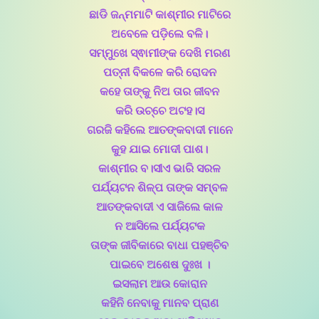
ଛାଡି ଜନ୍ମମାଟି କାଶ୍ମୀର ମାଟିରେ
ଅବେଳେ ପଡ଼ିଲେ ବଳି।
ସମ୍ମୁଖେ ସ୍ଵାମୀଙ୍କ ଦେଖି ମରଣ
ପତ୍ନୀ ବିକଳେ କରି ରୋଦନ
କହେ ତାଙ୍କୁ ନିଅ ତାର ଜୀବନ
କରି ଉଚ୍ଚେ ଅଟହ।ସ
ଗରଜି କହିଲେ ଆତଙ୍କବାଦୀ ମାନେ
କୁହ ଯାଇ ମୋଦୀ ପାଶ।
କାଶ୍ମୀର ବ।ସୀଏ ଭାରି ସରଳ
ପର୍ଯ୍ୟଟନ ଶିଳ୍ପ ତାଙ୍କ ସମ୍ବଳ
ଆତଙ୍କବାଦୀ ଏ ସାଜିଲେ କାଳ
ନ ଆସିଲେ ପର୍ଯ୍ୟଟକ
ତାଙ୍କ ଜୀବିକାରେ ବାଧା ପହଞ୍ଚିବ
ପାଇବେ ଅଶେଷ ଦୁଃଖ ।
ଇସଲାମ ଆଉ କୋରାନ
କହିନି ନେବାକୁ ମାନବ ପ୍ରାଣ