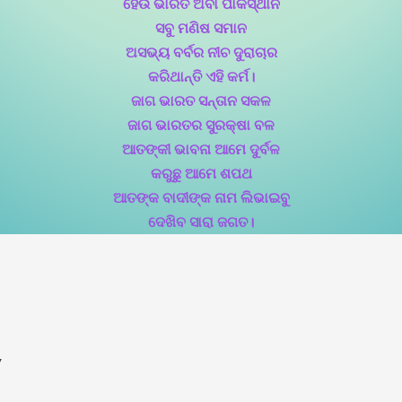
ହେଉ ଭାରତ ଅବା ପାକିସ୍ଥାନ
ସବୁ ମଣିଷ ସମାନ
ଅସଭ୍ୟ ବର୍ବର ନୀଚ ଦୁରାଚାର
କରିଥାନ୍ତି ଏହି କର୍ମ।
ଜାଗ ଭାରତ ସନ୍ତାନ ସକଳ
ଜାଗ ଭାରତର ସୁରକ୍ଷା ବଳ
ଆତଙ୍କୀ ଭାବନା ଆମେ ଦୁର୍ବଳ
କରୁଛୁ ଆମେ ଶପଥ
ଆତଙ୍କ ବାଦୀଙ୍କ ନାମ ଲିଭାଇବୁ
ଦେଖିବ ସାରା ଜଗତ।
”