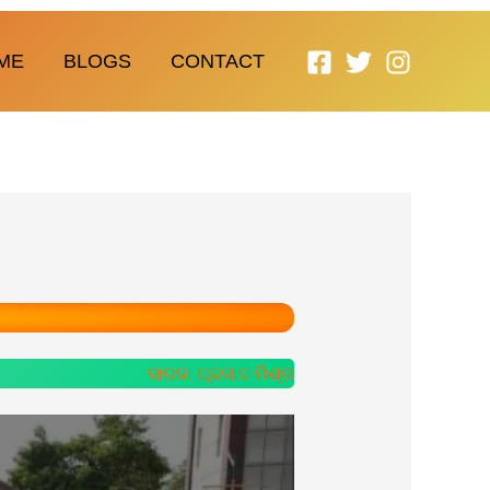
ME
BLOGS
CONTACT
ସାରଦା ପ୍ରସାଦ ମିଶ୍ର