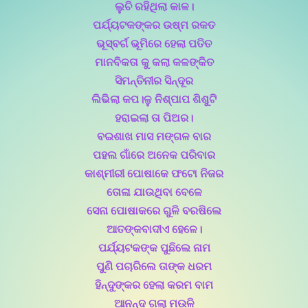
ଲୁଚି ରହିଥିଲା କାଳ।
ପର୍ଯ୍ୟଟକଙ୍କର ଉଷ୍ମ ରକତ
ଭୂସ୍ବର୍ଗ ଭୂମିରେ ହେଲା ପତିତ
ମାନବିକତା କୁ କଲା କଳଙ୍କିତ
ସିମନ୍ତିନୀର ସିନ୍ଦୂର
ଲିଭିଲା କପ।ଳୁ ନିଶ୍ପାପ ଶିଶୁଟି
ହରାଇଲା ତା ପିଅର।
ବଇଶାଖ ମାସ ମଙ୍ଗଳ ବାର
ପହଲ ଗାଁରେ ଅନେକ ପରିବାର
କାଶ୍ମୀରୀ ପୋଷାକେ ଫଟୋ ନିଜର
ତୋଳା ଯାଉଥିବା ବେଳେ
ସେନା ପୋଷାକରେ ଗୁଳି ବରଷିଲେ
ଆତଙ୍କବାଦୀଏ ହେଳେ।
ପର୍ଯ୍ୟଟକଙ୍କ ପୁଛିଲେ ନାମ
ପୁଣି ପଚାରିଲେ ତାଙ୍କ ଧରମ
ହିନ୍ଦୁଙ୍କର ହେଲା କରମ ବାମ
ଆନନ୍ଦ ଗଲା ମଉଳି