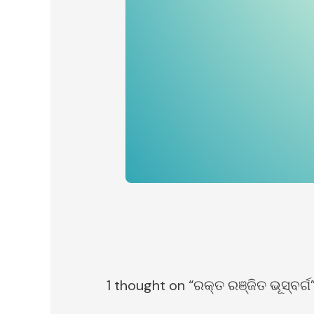
1 thought on “ରକ୍ତ ରଞ୍ଜିତ ଭୂସ୍ବର୍ଗ