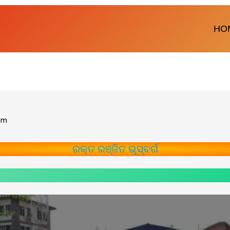
HO
om
ରକ୍ତ ରଞ୍ଜିତ ଭୂସ୍ବର୍ଗ