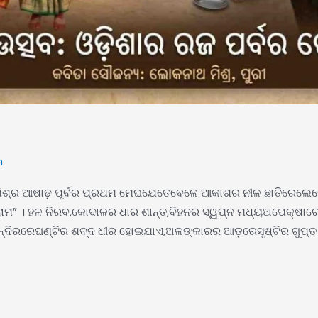
m
ଥ ମିଶ୍ର ଆଷାଢ଼ ପୂର୍ବର ପ୍ରଥମ ମେଘଯେତେବେଳେ ଆକାଶର ନୀଳ ଛାତିରେ
୍ରାମ” । ହଳ ନିରବ,କୋଦାଳର ଧାର ଶାନ୍ତ,ବିହନର ସ୍ୱପ୍ନ ମଧ୍ୟଅପେକ୍ଷାରେ
ନ୍ଦିରରେଘଣ୍ଟିର ଶବ୍ଦ ଧୀର ହୋଇଯାଏ,ଅଳଙ୍କାରର ଆଡ଼ରେସୃଷ୍ଟିର ଗୁପ୍ତ 