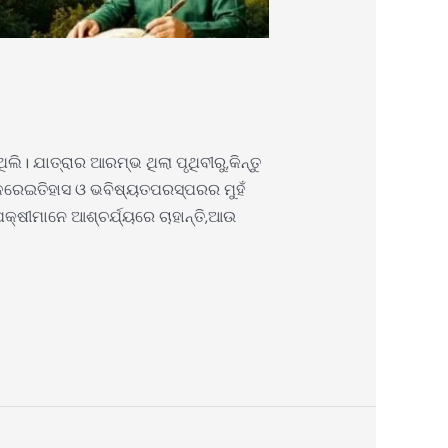
। ଯାତ୍ରାର ଆରମ୍ଭ ଥିଲା ପୃଥିବୀରୁ,କିନ୍ତୁ
କୂଳରେଇତିହାସ ଓ ଭବିଷ୍ୟତପରସ୍ପରର ମୁହଁ
ଷୀମାନେ ଆଶ୍ଚର୍ଯ୍ୟରେ ଚାହାନ୍ତି,ଆଉ