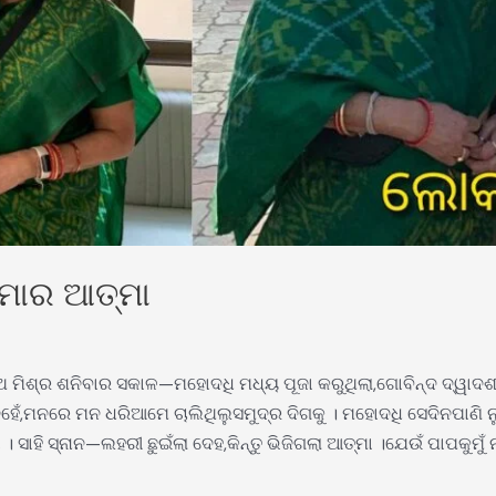
 ମୋର ଆତ୍ମା
 ମିଶ୍ର ଶନିବାର ସକାଳ—ମହୋଦଧି ମଧ୍ୟ ପୂଜା କରୁଥିଲା,ଗୋବିନ୍ଦ ଦ୍ୱାଦଶ
ହେଁ,ମନରେ ମନ ଧରିଆମେ ଚାଲିଥିଲୁସମୁଦ୍ର ଦିଗକୁ । ମହୋଦଧି ସେଦିନପାଣି ନୁହ
 ସାହି ସ୍ନାନ—ଲହରୀ ଛୁଇଁଲା ଦେହ,କିନ୍ତୁ ଭିଜିଗଲା ଆତ୍ମା ।ଯେଉଁ ପାପକୁମୁଁ 