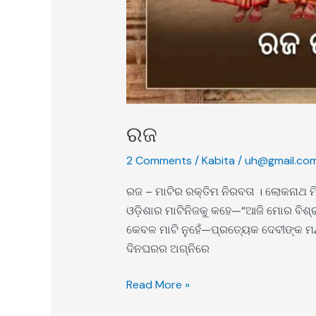
ରଜ
2 Comments
/
Kabita
/
uh@gmail.co
ରଜ – ମାଟିର ରକ୍ତିମ ନିରବତା । ଲୋକନା
ଓଡ଼ିଶାର ମାଟିନିଜକୁ କହେ—“ଆଜି ମୋର ବିଶ
କେବଳ ମାଟି ନୁହେଁ—ପ୍ରତ୍ୟେକ ଦେବୀଙ୍କ ମ
ଦିନଘରର ଅଗ୍ନିରେ
Read More »