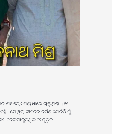
ୀର ନାମରେ,ସମୟ ଧୀରେ ଚାଲୁଥିଲା । ମୋ
େଁ—ସେ ଥିଲା ଜୀବନର ଦର୍ପଣ,ଯେଉଁଠି ମୁଁ
ନାମ ଦେଇପାରୁନଥିଲି,ସେଗୁଡ଼ିକ