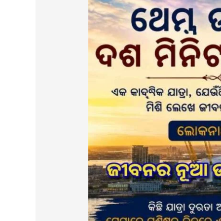
ଉପରେ
ଦଶ
ମିନିଟର
ଆକାଶ