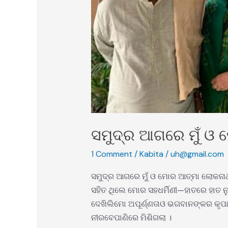
ସମୁଦ୍ର ଆଗରେ ମୁଁ ଓ
1 Comment
/
Kabita
/
uh@gmail.com
ସମୁଦ୍ର ଆଗରେ ମୁଁ ଓ ମୋର ଆତ୍ମା ଲୋକନାଥ
ସହିତ ଥିଲେ ମୋର ସହଧର୍ମିଣୀ—ହାତରେ ହାତ ନୁ
ଦେଖିଲିମୋ ଅପୂର୍ଣ୍ଣତାଓ ଭଗବାନଙ୍କର କୃପା ।
ନୀରବେପାଣିରେ ମିଶିଗଲା ।