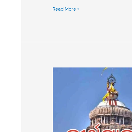
Read More »
ତୀର୍ଥଯାତ୍ରାର
ପୂର୍ଣ୍ଣତା