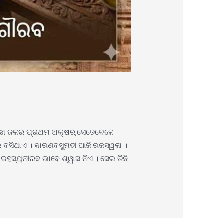
ଲେଖେ ଜଳର ପ୍ରଥମ ଅକ୍ଷର,ସେତେବେଳେ
 ବସିଥାଏ । କାରଣବସୁମତୀ ଆଜି ରଜସ୍ୱଳା ।
ରହସ୍ୟନୀରବ ଭାବେ ଶ୍ୱାସ ନିଏ । ସେଇ ତିନି