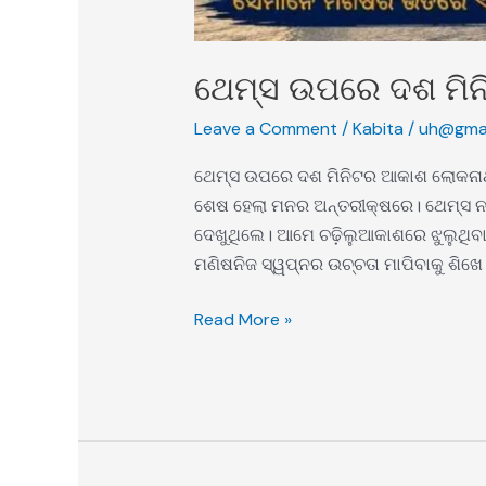
ଥେମ୍ସ ଉପରେ ଦଶ ମି
Leave a Comment
/
Kabita
/
uh@gmai
ଥେମ୍ସ ଉପରେ ଦଶ ମିନିଟର ଆକାଶ ଲୋକନାଥ ମିଶ
ଶେଷ ହେଲା ମନର ଅନ୍ତରୀକ୍ଷରେ। ଥେମ୍ସ ନଦୀ
ଦେଖୁଥିଲେ। ଆମେ ଚଢ଼ିଲୁଆକାଶରେ ଝୁଲୁଥିବ
ମଣିଷନିଜ ସ୍ୱପ୍ନର ଉଚ୍ଚତା ମାପିବାକୁ ଶିଖ
Read More »