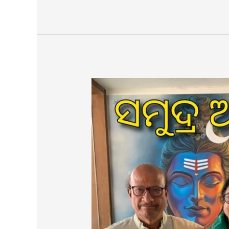
ସମୁଦ୍ର
ଆଗରେ
ମୁଁ
ଓ
ମୋର
ଆତ୍ମା