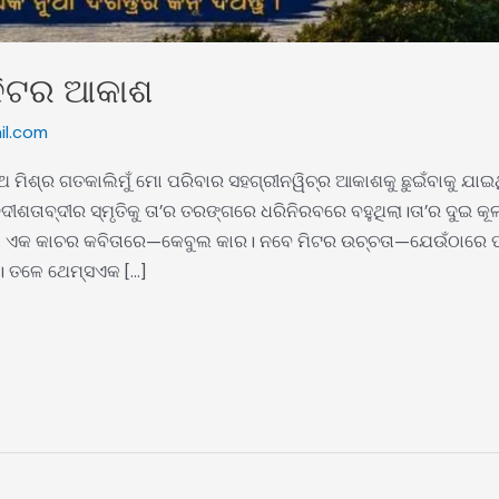
ନିଟର ଆକାଶ
l.com
୍ର ଗତକାଲିମୁଁ ମୋ ପରିବାର ସହଗ୍ରୀନୱିଚ୍‌ର ଆକାଶକୁ ଛୁଇଁବାକୁ ଯାଇଥିଲି
ଶତାବ୍ଦୀର ସ୍ମୃତିକୁ ତା’ର ତରଙ୍ଗରେ ଧରିନିରବରେ ବହୁଥିଲା।ତା’ର ଦୁଇ 
ା ଏକ କାଚର କବିତାରେ—କେବୁଲ କାର। ନବେ ମିଟର ଉଚ୍ଚତା—ଯେଉଁଠାରେ ପକ୍
େ। ତଳେ ଥେମ୍ସଏକ […]