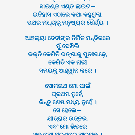
ସାଉଣ୍ଡ ଏଣ୍ଡ ଲାଇଟ—
ଇତିହାସ ଏଠାରେ କଥା କହୁଥିଲା,
ପଥର ମଧ୍ୟରୁ ମନୁଷ୍ୟର ଧୈର୍ଯ୍ୟ ।
ଆହଲ୍ୟା ଦେବୀଙ୍କ ନିର୍ମିତ ମନ୍ଦିରରେ
ମୁଁ ଦେଖିଲି
ଭକ୍ତି କେମିତି ଭଙ୍ଗାକୁ ପୁନଃଗଢ଼େ,
କେମିତି ଏକ ନାରୀ
ସମୟକୁ ଆହ୍ୱାନ କରେ ।
ସୋମନାଥ ମୋ ପାଇଁ
ପ୍ରଥମ ନୁହେଁ,
କିନ୍ତୁ ଶେଷ ମଧ୍ୟ ନୁହେଁ ।
ସେ ହେଲେ—
ଯାତ୍ରାର ଉତ୍ତର,
ଏବଂ ମୋ ଭିତରେ
ଏକ ନୂଆ ପ୍ରଶ୍ନର ଆରମ୍ଭ ।