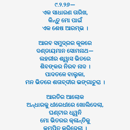
୯.୨.୨୬—
ଏକ ସାଧାରଣ ତାରିଖ,
କିନ୍ତୁ ମୋ ପାଇଁ
ଏକ ଶେଷ ଆରମ୍ଭ ।
ଆରବ ସମୁଦ୍ରର କୂଳରେ
ଦଣ୍ଡାୟମାନ ସୋମନାଥ—
ଲହରୀର ଶ୍ୱାସ ଭିତରେ
ଶିବଙ୍କର ନିରବ ନାଦ ।
ପାଦତଳେ ବାଲୁକା,
ମନ ଭିତରେ ଶତାବ୍ଦୀର ଭଙ୍ଗାଚୁରା ।
ଆରତିର ଆଲୋକ
ଅନ୍ଧାରକୁ ଧୀରେଧୀରେ ଖୋଲିଦେଲା,
ଘଣ୍ଟାର ଧ୍ୱନି
ମୋ ଭିତରର କ୍ଳାନ୍ତିକୁ
କମ୍ପିତ କରିଦେଲା ।