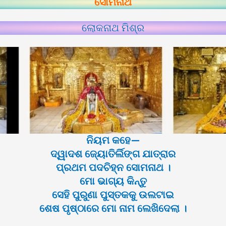
ସୋମନାଥ
ଲୋକନାଥ ମିଶ୍ର
ନିୟମ କହେ—
ଦ୍ୱାଦଶ ଜ୍ୟୋତିର୍ଲିଙ୍ଗ ଯାତ୍ରାର
ପ୍ରଥମ ପଦଚିହ୍ନ ସୋମନାଥ ।
ମୋ ଭାଗ୍ୟ କିନ୍ତୁ
ସେହି ପୁରୁଣା ପୁସ୍ତକକୁ ଉଲଟାଇ
ଶେଷ ପୃଷ୍ଠାରେ ମୋ ନାମ ଲେଖିଦେଲା ।