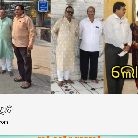
ଥିତି
com