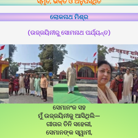
ସ୍ମୃତି, ଭକ୍ତି ଓ ଅନୁପସ୍ଥିତି
ଲୋକନାଥ ମିଶ୍ର
(ଉଜ୍ଜୟିନୀରୁ ସୋମନାଥ ପର୍ଯ୍ୟନ୍ତ)
ସେମାନଂକ ସହ
ମୁଁ ଉଜ୍ଜୟିନୀକୁ ଆସିଥିଲି—
ଗୀତାର ତିନି ସହେଲୀ,
ସେମାନଙ୍କ ସ୍ୱାମୀ,