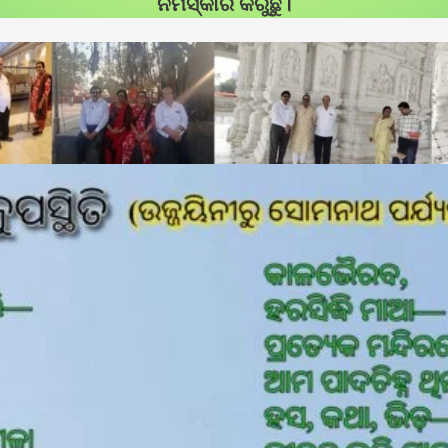
ନମସ୍କାର କରୁଛୁ।