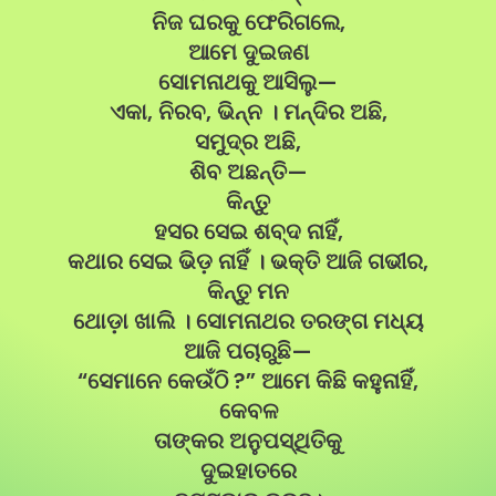
ନିଜ ଘରକୁ ଫେରିଗଲେ,
ଆମେ ଦୁଇଜଣ
ସୋମନାଥକୁ ଆସିଲୁ—
ଏକା, ନିରବ, ଭିନ୍ନ । ମନ୍ଦିର ଅଛି,
ସମୁଦ୍ର ଅଛି,
ଶିବ ଅଛନ୍ତି—
କିନ୍ତୁ
ହସର ସେଇ ଶବ୍ଦ ନାହିଁ,
କଥାର ସେଇ ଭିଡ଼ ନାହିଁ । ଭକ୍ତି ଆଜି ଗଭୀର,
କିନ୍ତୁ ମନ
ଥୋଡ଼ା ଖାଲି । ସୋମନାଥର ତରଙ୍ଗ ମଧ୍ୟ
ଆଜି ପଚାରୁଛି—
“ସେମାନେ କେଉଁଠି ?” ଆମେ କିଛି କହୁନାହିଁ,
କେବଳ
ତାଙ୍କର ଅନୁପସ୍ଥିତିକୁ
ଦୁଇହାତରେ