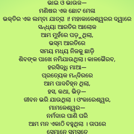
ଭାଇ ଓ ଭାଉଜ—
ମଣିଷର ଏକ ଛୋଟ ମେଳା
ଭକ୍ତିର ଏକ ଲମ୍ବା ଯାତ୍ରା ।! ମହାକାଳେଶ୍ୱରର ଦ୍ୱାରେ
ସନ୍ଧ୍ୟା ଆରତିର ଆଲୋକ
ଆମ ମୁହଁରେ ପଡ଼ୁଥିଲା,
ଭସ୍ମ ଆରତିରେ
ସମୟ ମଧ୍ୟ ନିଜକୁ ଛାଡ଼ି
ଶିବଙ୍କ ପାଖେ ନମିଯାଉଥିଲା। କାଳଭୈରବ,
ହରସିଦ୍ଧି ମାଆ—
ପ୍ରତ୍ୟେକ ମନ୍ଦିରରେ
ଆମ ପାଦଚିହ୍ନ ଥିଲା,
ହସ, କଥା, ଭିଡ଼—
ଜୀବନ ଭରି ଯାଉଥିଲା । ଓଂକାରେଶ୍ୱର,
ମାମଳେଶ୍ୱର—
ନର୍ମଦାର ପାଣି ପରି
ଆମ ମନ ଏକାଠି ବହୁଥିଲା । ତାପରେ
ସେମାନେ ସମସ୍ତେ