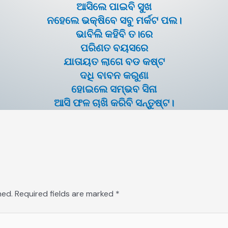
ଆସିଲେ ପାଇବି ସୁଖ
ନହେଲେ ଭକ୍ଷିବେ ସବୁ ମର୍କଟ ପଲ।
ଭାବିଲି କହିବି ତ।ରେ
ପରିଣତ ବୟସରେ
ଯାତାୟତ ଲାଗେ ବଡ କଷ୍ଟ
ଦଧି ବାବନ କରୁଣା
ହୋଇଲେ ସମ୍ଭବ ସିନା
ଆସି ଫଳ ଚାଖି କରିବି ସନ୍ତୁଷ୍ଟ।
hed.
Required fields are marked
*