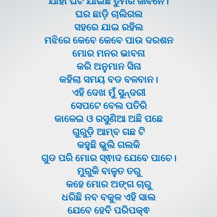
ଯାହା ଘଟି ଯାଇଛି ତୁମରି ଜୀବନେ।
ଘର ଛାଡ଼ି ଚାଲିଗଲ
ସହରେ ଯାଇ ରହିଲ
ମଝିରେ କେବେ କେବେ ପାଉ ଦରଶନ
ମୋର ମନର ଭାବନା
କରି ଅନୁମାନ ସିନା
କହିଲା ସମୟ ବଡ ବଳବାନ।
ଏହି ଦେଖ ମୁଁ ସୁନ୍ଦରୀ
ସେପଟେ ବେଲ ପତିରି
କାଳେଇ ଓ ରସୁଣିଆ ଅଛି ପଛେ
ଗୁରୁଡ଼ି ଆମ୍ବ ଗଛ ଟି
କହୁଛି ଭୁଲି ଗଲକି
ଗୁଡ ପରି ମୋର ସ୍ଵାଦ ଯେବେ ପାଚେ।
ମୁରୁକି ବାଳୁତ ତରୁ
କହେ ମୋର ଅଙ୍ଗ ଚାରୁ
ଧରିଛି ନବ ବକୁଳ ଏହି ସାଲ
ଯେବେ ହେବି ପରିପକ୍ଵ