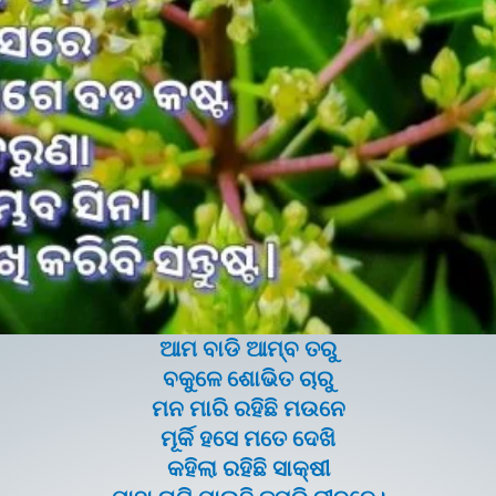
ଆମ ବାଡି ଆମ୍ବ ତରୁ
ବକୁଳେ ଶୋଭିତ ଚାରୁ
ମନ ମାରି ରହିଛି ମଉନେ
ମୂର୍କି ହସେ ମତେ ଦେଖି
କହିଲା ରହିଛି ସାକ୍ଷୀ