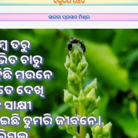
ବକୁଳର ଖେଦ
ସାରଦା ପ୍ରସାଦ ମିଶ୍ର