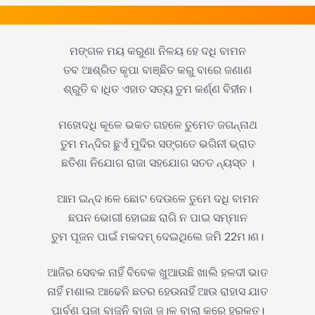
ମଙ୍ଗଳ ମୟ କରୁଣା ନିଳୟ ହେ ଦଧି ବାମନ
ତବ ଆଶ୍ରିତ କୃପା ବାଞ୍ଛିତ କରୁ ବାରେ ଜଣାଣ
ଶ୍ରୁତି ବ।ଧିତ ଏହାତ ସତ୍ୟ ତୁମ କର୍ଣ୍ଣ ବିହୀନ।
ମହୋଦଧି କୂଳେ ଭକତ ଗହଳେ ତୁମେତ ଜଗନ୍ନାଥ
ତୁମ ମନ୍ଦିର ଛୁଏଁ ମୁଦିର ସଙ୍ଗତେ ଭଗିନୀ ଭ୍ରାତ
ଛତିଶା ନିଯୋଗ ରାଜା ସହଯୋଗ ସତତ ନ୍ୟସ୍ତ ।
ଆମ ଇନ୍ଦ।ଳେ ଛୋଟ ଦେଉଳେ ତୁମେ ଦଧି ବାମନ
ଛପନ ଭୋଗୀ ହୋଇଛ ରାଗି ନ ପାଇ ସମ୍ମାନ
ତୁମ ପୂଜନ ପାଇଁ ମକଦମ୍ ଦେଇଥିଲେ ଜମି 22ମ।ଣ।
ଆଜିର ସେବକ ନାହିଁ ବିବେକ ଖୁଆଉଛି ଖାଲି ହଳଦୀ ଭାତ
ନାହିଁ ମଶାଲ ଆଢେନି ଛତର ହେଉନାହିଁ ଆଉ ରାହାସ ଯାତ
ପାର୍ବଣ ପୂଜା ବାଜୁନି ବାଜା ଜ।ଳ ବାଲା କରେ ହରକତ।