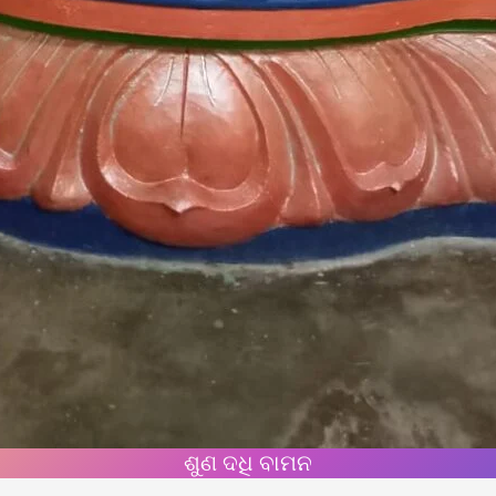
ଶୁଣ ଦଧି ବାମନ