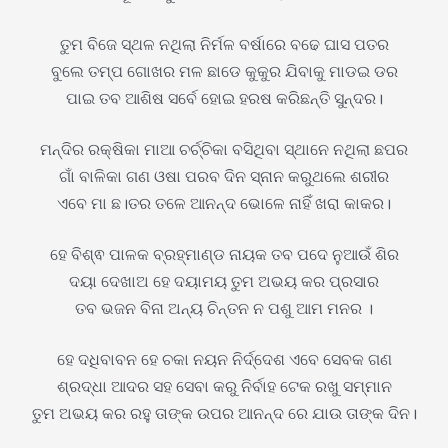
ତୁମ ବିଜେ ସ୍ଥଳ ନଥିଲା ନିର୍ମଳ ବର୍ଷାରେ ବଢେ ଘାସ ପତର
ବୁଲେ ତମ୍ପ ଗୋଖର ମଳ ଛାଡେ କୁକୁର ଯିବାକୁ ମାଡଇ ଡର
ପାଇ ତବ ଆଶିଷ ସର୍ବେ ହୋଇ ହରଷ କରିଛନ୍ତି ସୁନ୍ଦର।
ମନ୍ଦିର ରକ୍ଷିକା ମାଆ ଚର୍ଚ୍ଚିକା ବସିଥିବା ସ୍ଥାନେ ନଥିଲା ଛପର
ଗାଁ ବାଳିକା ଗଣ ଓଷା ପରବ ଦିନ ସ୍ନାନ କରୁଥଲେ ଶରୀର
ଏବେ ମା ଛ।ତର ତଳେ ଆନନ୍ଦ ଭୋଳେ ନାହିଁ ଖରା କାକର।
ହେ ବିଶ୍ଵ ପାଳକ ବ୍ରହ୍ମାଣ୍ଡ ନାୟକ ତବ ପଦେ ନୁଆଉଁ ଶିର
ଦୟା ଦେଖାଅ ହେ ଦୟାମୟ ତୁମ ଅଭୟ କର ପ୍ରସାର
ତବ ଭଜନ ବିନା ଅନ୍ୟ ଚିନ୍ତନ ନ ପଶୁ ଆମ ମନର ।
ହେ ଦଧିବାବନ ହେ ଚକା ନୟନ ନିର୍ଦ୍ଦେଶ ଏବେ ସେବକ ଗଣ
ଶ୍ରଦ୍ଧା ଆଦର ସହ ସେବା କରୁ ନିର୍ବାହ ଟେକ ରଖୁ ସମ୍ମାନ
ତୁମ ଅଭୟ କର ରହୁ ତାଙ୍କ ଉପର ଆନନ୍ଦ ରେ ଯାଉ ତାଙ୍କ ଦିନ।