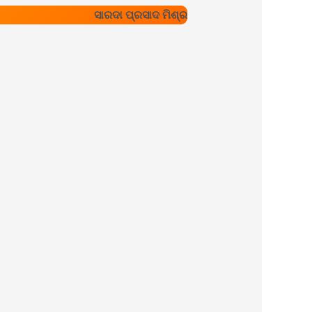
ସାରଦା ପ୍ରସାଦ ମିଶ୍ର