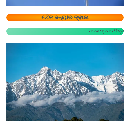
ଶୈଳ କନ୍ୟାର ଜ୍ଵାଳା
ସାରଦା ପ୍ରସାଦ ମିଶ୍ର