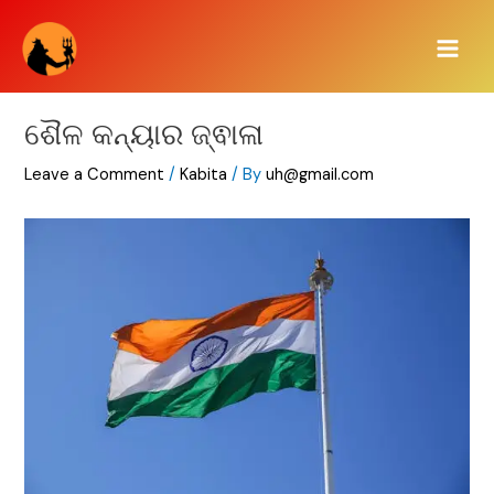
Skip
Main
to
Men
content
ଶୈଳ କନ୍ୟାର ଜ୍ଵାଳା
Leave a Comment
/
Kabita
/ By
uh@gmail.com