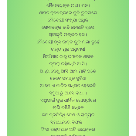
ମୈତେୟୀଙ୍କ ଉଣ। ମନ।
ଶାସନ କ୍ଷେତ୍ରରେ କୁକି ତୁଳନାରେ
ମୈତେୟୀ ସଂଖ୍ୟା ଅଧିକ
ସେମାନଙ୍କ ଦାବି ଜନଜାତି ରୂପେ
ସ୍ଵୀକୃତି ତାଙ୍କର ହକ।
ମୈତେୟୀ ଙ୍କ ଉକ୍ତି କୁକି ନାଗା ନୁହେଁ
ରାଜ୍ୟ ମୂଳ ଅଧିବାସୀ
ମିଆଁମାର ଠାରୁ ଇଂରେଜ ଶାସକ
ଦ୍ଵାରା ରହିଛନ୍ତି ଆସି।
ଅନ୍ୟ ଦେଶୁ ଆସି ଆମ ମାଟି ପରେ
ନେବେ ସମସ୍ତ ସୁବିଧା
ଆମେ ଏ ମାଟିର ସନ୍ତାନ ହେଲେବି
ସବୁଆଡୁ ଆସେ ବାଧା ।
ଏଥିପାଇଁ ଦୁଇ ଧାର୍ମିକ ଗୋଷ୍ଠୀରେ
ଲାଗି ରହିଛି କନ୍ଦଳ
ଜନ ପ୍ରତିନିଧି ଦେଶ ଓ ରାଜ୍ୟର
ସମାଧାନରେ ବିଫଳ ।
ହିଂସା ରକ୍ତପାତ ଅତି ଭୟଙ୍କର