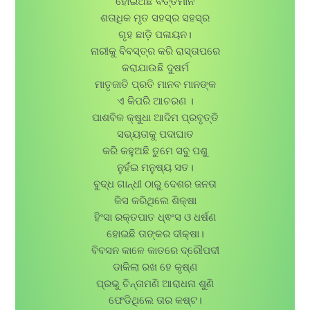
ହୋଇଅଛି ବର୍ତ୍ତମାନ
ଶତାଧିକ ମୃତ ସହସ୍ର ସହସ୍ର
ଗୃହ ଛାଡ଼ି ପଳାୟନ।
ନାରୀକୁ ବିବସ୍ତ୍ର କରି ରାସ୍ତାପରେ
କରାଯାଉଛି ଦୁଷର୍ମ
ମାତୃଜାତି ପ୍ରତି ମାନବ ମାନଙ୍କ
ଏ କିପରି ଆଚରଣ ।
ପାଶବିକ କ୍ଷୁଧା ଆଦିମ ପ୍ରବୃତ୍ତି
ସଭ୍ୟତାକୁ ପଦାଘାତ
କରି କହୁଅଛି ତୁମେ ସବୁ ପଶୁ
ନୁହଁଇ ମନୁଷ୍ୟ ସତ।
ବୁଦ୍ଧ ଗାନ୍ଧୀ ଠାରୁ ଦେଶର ଜନତା
କିସ କରିଥିଲେ ଶିକ୍ଷା
ହିଂସା ରକ୍ତପାତ ଧ୍ଵଂସ ଓ ଧର୍ଷଣ
ହୋଇଛି ତାଙ୍କର ଦୀକ୍ଷା।
ବିବସନ କାଳେ କାତରେ ଦ୍ରୌପଦୀ
ଡାକିଲା ରଖ ହେ କୃଷ୍ଣ
ପ୍ରଭୁ ଚିନ୍ତାମଣି ଆରାଧନା ଶୁଣି
ଫେଡିଥିଲେ ତାର କଷ୍ଟ।