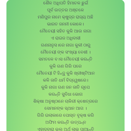
ଶୈଳ ଅଧିପତି ହିମାଚଳ ଛୁଇଁ
ପୂର୍ବ ଉତ୍ତର ଅଞ୍ଚଳେ
ମଣିପୁର ନାମେ କ୍ଷୁଦ୍ର ରାଜ୍ୟ ଅଛି
ଭାରତ ଜନନୀ କୋଳେ।
ମୈତେୟୀ ସହିତ କୁକି ଆଉ ନାଗା
ଏ ରାଇଜ ଅଧିବାସୀ
ଗଣନାନୁସ।ରେ ନାଗା କୁକୀ ଠାରୁ
ମୈତେୟୀ ଙ୍କ ସଂଖ୍ୟା ବେଶୀ ।
ସମତଳେ ବ।ସ ମୈତେୟୀ କରନ୍ତି
କୁକି ଗଣ ଗିରି ପରେ
ମୈତେୟୀ ଟି ହିନ୍ଦୁ କୁକି ଖ୍ରୀଷ୍ଟିଆନ
କଳି ଜାତି ଧର୍ମ ବିଦ୍ୱେଷରେ।
କୁକି ନାଗା ଗଣ ଜନ ଜାତି ରୂପେ
କରନ୍ତି ସୁବିଧା ଭୋଗ
ଶିକ୍ଷା ଅନୁଷ୍ଠାନେ ଚାକିରୀ କ୍ଷେତ୍ରରେ
ସେମାନଙ୍କ ସ୍ଥାନ ଆଗ ।
ଗିରି ଇଲାକାରେ ପୋସ୍ତ ବୃକ୍ଷ କରି
ଅଫିମ କରନ୍ତି ଉତ୍ପନ୍ନ
ଏହାଦ୍ବାରା ଭଲ ଅର୍ଥ ଲାଭ ପାଆନ୍ତି