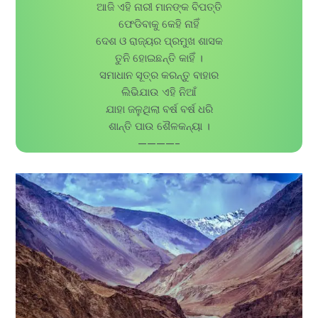
ଆଜି ଏହି ନାରୀ ମାନଙ୍କ ବିପତ୍ତି
ଫେଡିବାକୁ କେହି ନାହିଁ
ଦେଶ ଓ ରାଜ୍ୟର ପ୍ରମୁଖ ଶାସକ
ତୁନି ହୋଇଛନ୍ତି କାହିଁ ।
ସମାଧାନ ସୂତ୍ର କରନ୍ତୁ ବାହାର
ଲିଭିଯାଉ ଏହି ନିଆଁ
ଯାହା ଜଳୁଥିଲା ବର୍ଷ ବର୍ଷ ଧରି
ଶାନ୍ତି ପାଉ ଶୈଳକନ୍ୟା ।
————-