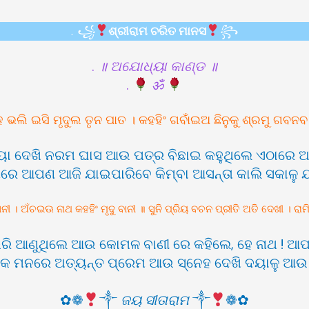
.
꧁
ଶ୍ରୀରାମ ଚରିତ ମାନସ
꧂
.
॥ ଅଯୋଧ୍ୟା କାଣ୍ଡ ॥
.
ॐ
 ଭଲି ଇସି ମୃଦୁଲ ତୃନ ପାତ । କହହିଂ ଗବାଁଇଅ ଛିନୁକୁ ଶ୍ରମୁ ଗବନବ 
ଷ ଛାୟା ଦେଖି ନରମ ଘାସ ଆଉ ପତ୍ର ବିଛାଇ କହୁଥିଲେ ଏଠାରେ
 ତା’ପରେ ଆପଣ ଆଜି ଯାଇପାରିବେ କିମ୍ବା ଆସନ୍ତା କାଲି ସକାଳୁ
 । ଅଁଚଇଊ ନାଥ କହହିଂ ମୃଦୁ ବାନୀ ॥ ସୁନି ପ୍ରିୟ ବଚନ ପ୍ରୀତି ଅତି ଦେଖୀ । ରାମ
ଣି ଭରି ଆଣୁଥିଲେ ଆଉ କୋମଳ ବାଣୀ ରେ କହିଲେ, ହେ ନାଥ ! ଆ
ାଙ୍କ ମନରେ ଅତ୍ୟନ୍ତ ପ୍ରେମ ଆଉ ସ୍ନେହ ଦେଖି ଦୟାଳୁ ଆଉ ପ
‍ ‍‌ ‍‌‍
✿❁
༒
ଜୟ ସୀତାରାମ
༒
❁✿