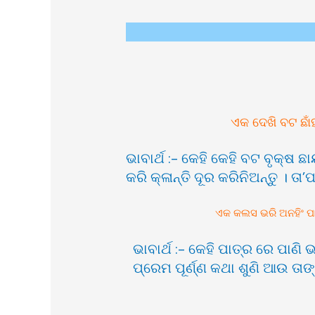
ଏକ ଦେଖି ବଟ ଛାଁହ
ଭାବାର୍ଥ :- କେହି କେହି ବଟ ବୃକ୍
କରି କ୍ଳାନ୍ତି ଦୂର କରିନିଅନ୍ତୁ ।
ଏକ କଲସ ଭରି ଅନହିଂ ପାନୀ
ଭାବାର୍ଥ :- କେହି ପାତ୍ର ରେ ପା
ପ୍ରେମ ପୂର୍ଣ୍ଣ କଥା ଶୁଣି ଆଉ ତ