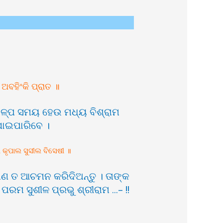
ଅବହିଂକି ପ୍ରାତ ॥
 ଅଳ୍ପ ସମୟ ହେଉ ମଧ୍ୟ ବିଶ୍ରାମ
 ଯାଇପାରିବେ ।
ି କୃପାଲ ସୁସୀଲ ବିସେଷୀ ॥
ପଣ ତ ଆଚମନ କରିଦିଅନ୍ତୁ । ତାଙ୍କ
ରମ ସୁଶୀଳ ପ୍ରଭୁ ଶ୍ରୀରାମ …- !!