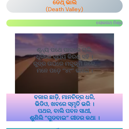
ଡେଥ୍ ଭାଲି
(Death Valley)
ଲୋକନାଥ ମିଶ୍ର
ଶୂନ୍ୟ ପଥେ ପାଦରେ ଚାଲି,
ଧୂଳିରେ ସୂର୍ଯ୍ୟ କିରଣ ସହି ।
ରୁଦ୍ର ତାପରେ ମରୁଭୂମି ଜଳେ,
ମନେ ପଡ଼େ “୪୯” ଭାଗେ ।
ବଜାର ଛାଡ଼ି, ମାନଚିତ୍ର ଧରି,
ଭିଡିଓ, ଖବରେ ସ୍ମୃତି ଭରି ।
ପଥର, ବାଲି ପବନ ସାଥୀ,
ଶୁଣିଲି “ଗୁଡବାଇ” ଗୀତର କଥା ।