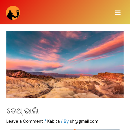
Skip
Main
to
Men
content
ଡେଥ୍ ଭାଲି
Leave a Comment
/
Kabita
/ By
uh@gmail.com