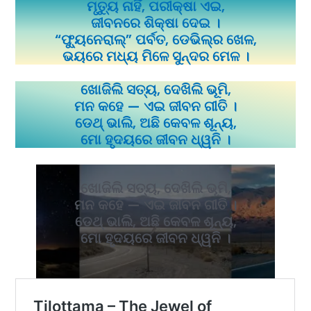
ମୃତ୍ୟୁ ନାହିଁ, ପରୀକ୍ଷା ଏଇ,
ଜୀବନରେ ଶିକ୍ଷା ଦେଇ ।
“ଫ୍ୟୁନେରାଲ୍” ପର୍ବତ, ଡେଭିଲ୍ର ଖେଳ,
ଭୟରେ ମଧ୍ୟ ମିଳେ ସୁନ୍ଦର ମେଳ ।
ଖୋଜିଲି ସତ୍ୟ, ଦେଖିଲି ଭୂମି,
ମନ କହେ — ଏଇ ଜୀବନ ଗୀତି ।
ଡେଥ୍ ଭାଲି, ଅଛି କେବଳ ଶୂନ୍ୟ,
ମୋ ହୃଦୟରେ ଜୀବନ ଧ୍ୱନି ।
ଖୋଜିଲି ସତ୍ୟ, ଦେଖିଲି ଭୂମି,
ମନ କହେ — ଏଇ ଜୀବନ ଗୀତି ।
ଡେଥ୍ ଭାଲି, ଅଛି କେବଳ ଶୂନ୍ୟ,
ମୋ ହୃଦୟରେ ଜୀବନ ଧ୍ୱନି ।