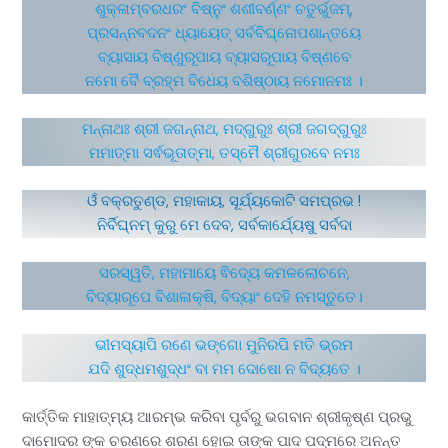
ଶୁକ୍ଳାମ୍ବରଧରଂ ବିଷ୍ନୁଂ ଶଶୀବର୍ଣ୍ଣଂ ଚତୁର୍ଭୁଜମ୍,
ପ୍ରସନ୍ନବଦନଂ ଧ୍ୟାୟେତ୍ ସର୍ବବିଘ୍ନୋପଶାନ୍ତୟେ
ବ୍ୟାସାୟ ବିଷ୍ଣୁରୂପାୟ ବ୍ୟାସରୂପାୟ ବିଷ୍ଣବେ
ନମୋ ବୈ ବ୍ରହ୍ମ ବିଧେୟ ବଶିଷ୍ଠାୟ ନମୋନମଃ ।
ମନ୍ନାଥଃ ଶ୍ରୀ ଜଗନ୍ନାଥ, ମଦ୍ଗୁରୁଃ ଶ୍ରୀ ଜଗଦ୍ଗୁରୁଃ
ମମାତ୍ମା ସର୍ଵଭୂତାତ୍ମା, ତସ୍ମୈ ଶ୍ରୀଗୁରବେ ନମଃ
ଓଁ ବକ୍ରତୁଣ୍ଡ, ମହାକାୟ, ସୂର୍ଯ୍ୟକୋଟି ସମପ୍ରଭ !
ନିର୍ବିଘ୍ନମ୍ କୁରୁ ମେ ଦେବ, ସର୍ବକାର୍ଯ୍ୟେଷୁ ସର୍ବଦା
ସରସ୍ୱତି, ମହାମାୟେ ଵିଦ୍ୟେ କମଳଲୋଚନେ,
ବିଦ୍ୟାରୂପେ ବିଶାଳାକ୍ଷି, ବିଦ୍ୟାଂ ଦେହି ନମସ୍ତୁତେ।
ଭୀମସ୍ୟାପି ରଣେ ଭଙ୍ଗୋ ମୁନିରପି ମତି ଭ୍ରମ
ଯଦି ଶୁଦ୍ଧମଶୁଦ୍ଧଂ ବା ମମ ଦୋଷୋ ନ ବିଦ୍ୟତେ ।
କାର୍ତ୍ତିକ ମାହାତ୍ମ୍ୟ ଆରମ୍ଭ କରିବା ପୃର୍ବରୁ ଭଗବାନ ଶ୍ରୀକୃଷ୍ଣ ପ୍ରଭୁ
ଦାମୋଦର ଙ୍କ ଚରଣରେ ଶରଣ ହୋଇ ତାଙ୍କ ପାଦ ପଦ୍ମରେ ଅନନ୍ତ