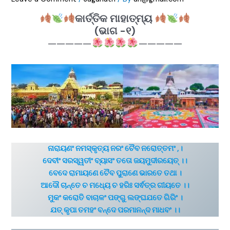
କାର୍ତ୍ତିକ ମାହାତ୍ମ୍ୟ
(ଭାଗ -୧)
—————
—————
ନାରାୟଣଂ ନମସ୍କୃତ୍ୟ ନରଂ ଚୈବ ନରୋତ୍ତମଂ ,।
ଦେବୀଂ ସରସ୍ୱତୀଂ ବ୍ୟାସଂ ତତୋ ଜୟମୁଦୀରୟେତ୍ ।।
ବେଦେ ରାମାୟଣେ ଚୈବ ପୁରାଣେ ଭାରତେ ତଥା ।
ଆଦୌ ଚାନ୍ତେ ଚ ମଧ୍ୟେ ଚ ହରିଃ ସର୍ଵତ୍ର ଗୀୟତେ ।।
ମୁକଂ କରୋତି ବାଚାଳଂ ପଙ୍ଗୁ ଲଙ୍ଘଯତେ ଗିରିଂ ।
ଯତ୍ କୃପା ତମହଂ ବନ୍ଦେ ପରମାନନ୍ଦ ମାଧବଂ ।।