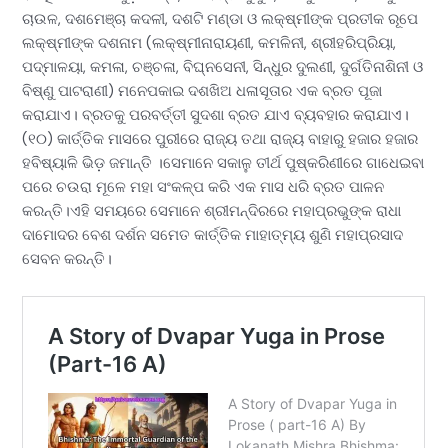
ଚାଉଳ, ଦଶମେଞ୍ଚା କଦଳୀ, ଦଶଟି ମଣ୍ଡା ଓ ଲକ୍ଷ୍ମୀଙ୍କ ପ୍ରତୀକ ରୂପେ
ଲକ୍ଷ୍ମୀଙ୍କ ଦଶନାମ (ଲକ୍ଷ୍ମୀନାରାୟଣୀ, କମଳିନୀ, ଶ୍ରୀହରିପ୍ରିୟା,
ପଦ୍ମାଳୟା, କମଳା, ଚଞ୍ଚଳା, ବିଘ୍ନସେନୀ, ସିନ୍ଧୁର ଦୁଲଣୀ, ଦୁର୍ଗତିନାଶିନୀ ଓ
ବିଷ୍ଣୁ ପାଟରାଣୀ) ମନେପକାଇ ଦଶଖିଅ ଧଳାସୂତାର ଏକ ବ୍ରତ ପୂଜା
କରାଯାଏ। ବ୍ରତକୁ ପରବର୍ତ୍ତୀ ସୁଦଶା ବ୍ରତ ଯାଏ ବ୍ୟବହାର କରାଯାଏ।
(୧୦) କାର୍ତ୍ତିକ ମାସରେ ପୁରୀରେ ରାଜ୍ୟ ତଥା ରାଜ୍ୟ ବାହାରୁ ହଜାର ହଜାର
ହବିଷ୍ୟାଳି ଭିଡ଼ ଜମାନ୍ତି ।ସେମାନେ ସକାଳୁ ତୀର୍ଥ ପୁଷ୍କରିଣୀରେ ଗାଧେଇବା
ପରେ ଚଉରା ମୂଳେ ମହା ସଂକଳ୍ପ କରି ଏକ ମାସ ଧରି ବ୍ରତ ପାଳନ
କରନ୍ତି।ଏହି ସମୟରେ ସେମାନେ ଶ୍ରୀମନ୍ଦିରରେ ମହାପ୍ରଭୁଙ୍କ ରାଧା
ଦାମୋଦର ବେଶ ଦର୍ଶନ ସମେତ କାର୍ତ୍ତିକ ମାହାତ୍ମ୍ୟ ଶୁଣି ମହାପ୍ରସାଦ
ସେବନ କରନ୍ତି।