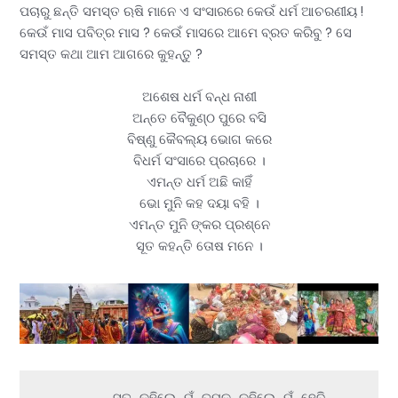
ପଚାରୁ ଛନ୍ତି ସମସ୍ତ ଋଷି ମାନେ ଏ ସଂସାରରେ କେଉଁ ଧର୍ମ ଆଚରଣୀୟ !
କେଉଁ ମାସ ପବିତ୍ର ମାସ ? କେଉଁ ମାସରେ ଆମେ ବ୍ରତ କରିବୁ ? ସେ
ସମସ୍ତ କଥା ଆମ ଆଗରେ କୁହନ୍ତୁ ?
ଅଶେଷ ଧର୍ମ ବନ୍ଧ ନାଶୀ
ଅନ୍ତେ ବୈକୁଣ୍ଠ ପୁରେ ବସି
ବିଷ୍ଣୁ କୈବଲ୍ୟ ଭୋଗ କରେ
ବିଧର୍ମ ସଂସାରେ ପ୍ରଚାରେ ।
ଏମନ୍ତ ଧର୍ମ ଅଛି କାହିଁ
ଭୋ ମୁନି କହ ଦୟା ବହି ।
ଏମନ୍ତ ମୁନି ଙ୍କର ପ୍ରଶ୍ନେ
ସୂତ କହନ୍ତି ତୋଷ ମନେ ।