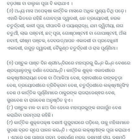
ବଡ଼ଓଷା ବା ବାଲୁକା ପୂଜା ବି କରାଯାଏ ।
(୬) ଅନ୍ୟ ମାସ ଅପେକ୍ଷା କାର୍ତ୍ତିକ ମାସରେ ଅଧିକ ପୁଣ୍ୟ ତିଥି ପଡ଼େ।
ଏହାରି ଭିତରେ ରହିଛି ଗୋବତ୍ସା ଦ୍ୱାଦଶୀ, ଧନ ତ୍ରୟୋଦଶୀ, ନରକ
ଚତୁର୍ଦ୍ଦଶୀ, କାଳୀ ପୂଜା, ଦୀପାବଳି ଓ ପୟାଶ୍ରାଦ୍ଧ, ଯମ ଦ୍ୱିତୀୟା, ନାଗ
ଚତୁର୍ଥୀ, ଲାଭ ପଞ୍ଚମୀ, ଛଟ୍ ପୂଜା, ଗୋଷ୍ଠାଷ୍ଟମୀ ବା ଗୋପାଷ୍ଟମୀ, ଅଁଳା
ନବମୀ, ଭୀଷ୍ମ ପଞ୍ଚକ, ଦେବଉତ୍ଥାପନ ଏକାଦଶୀ ବା ପ୍ରବୋଧିନୀ
ଏକାଦଶୀ, ଗରୁଡ଼ ଦ୍ୱାଦଶୀ, ବୈକୁଣ୍ଠ ଚତୁର୍ଦ୍ଦଶୀ ଓ ରାସ ପୂର୍ଣ୍ଣିମା।
(୭) ପଞ୍ଚୁକ ପାଞ୍ଚ ଦିନ ଶ୍ରୀମନ୍ଦିରରେ ମହାପ୍ରଭୁ ଭିନ୍ନ ଭିନ୍ନ ବେଶରେ
ଶ୍ରଦ୍ଧାଳୁଙ୍କୁ ଦର୍ଶନ ଦେଇଥାନ୍ତି। କାର୍ତ୍ତିକ ଶୁକ୍ଳ ଏକାଦଶୀରେ
ଲକ୍ଷ୍ମୀନାରାୟଣ ବେଶ ବା ଠିଆକିଆ ବେଶ, ଦ୍ଵାଦଶୀରେ ବାଙ୍କଚୂଡ଼ା
ବେଶ, ତ୍ରୟୋଦଶୀରେ ତ୍ରିବିକ୍ରମ ବେଶ, ଚତୁର୍ଦ୍ଦଶୀରେ ଲକ୍ଷ୍ମୀନୃସିଂହ
ବେଶ ଓ କାର୍ତ୍ତିକ ପୂର୍ଣ୍ଣିମାରେ ଠାକୁରଙ୍କ ରାଜରାଜେଶ୍ଵର ବେଶ,
ସୁନାବେଶ ବା ରାଜବେଶ ଅନୁଷ୍ଠିତ ହୁଏ।
(୮) ପଞ୍ଚୁକ ମଳ ବା ଛଅ ଦିନ ହେଲେ ମହାପ୍ରଭୁଙ୍କ ନାଗାର୍ଜୁନ ବେଶ
କରାଯିବା ପରମ୍ପରା ରହିଛି।
(୯) କାର୍ତ୍ତିକ ଶୁକ୍ଳପକ୍ଷ ଦଶମୀ ଗୁରୁବାରରେ ପଡ଼ିଲେ, ତାକୁ ମହିଳାମାନେ
ସୁଦଶା ବ୍ରତ ରୂପେ ପାଳନ କରନ୍ତି। ଏଥିରେ ଲକ୍ଷ୍ମୀଙ୍କ ପୂଜା କରାଯାଏ
। ଏଥିରେ ଦଶ ପାଖୁଡ଼ା ପଦ୍ମ, ଦଶବର୍ଣ୍ଣ ମୁରୁଜ, ଦଶମୁଖୀ ଦୀପ, ଦଶମୁଠି