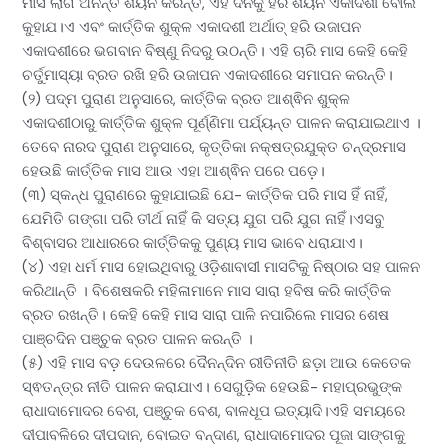
ମାସ ଲାଗି ଅନନ୍ତ ଶୟନ କରନ୍ତି, ଏହି ଦିନକୁ ହରି ଶୟନ ଏକାଦଶୀ ବୋଲି
କୁହାଯ।ଏ ଏବଂ କାର୍ତ୍ତିକ ଶୁକ୍ଳ ଏକାଦଶୀ ଅର୍ଥାତ୍ ହରି ଉଜାପନ
ଏକାଦଶୀରେ ଭଗବାନ ବିଷ୍ଣୁ ନିଦରୁ ଉଠନ୍ତି। ଏହି ଚାରି ମାସ କେହି କେହି
ଚର୍ତୁମାସ୍ୟା ବ୍ରତ ରଖି ହରି ଉଜାପନ ଏକାଦଶୀରେ ସମାପନ କରନ୍ତି।
(୨) ପଦ୍ମ ପୁରାଣ ଅନୁସାରେ, କାର୍ତ୍ତିକ ବ୍ରତ ଆଶ୍ଵିନ ଶୁକ୍ଳ
ଏକାଦଶୀଠାରୁ କାର୍ତ୍ତିକ ଶୁକ୍ଳ ପୂର୍ଣ୍ଣିମା ପର୍ଯ୍ୟନ୍ତ ପାଳନ କରାଯାଇଥାଏ ।
ତେବେ ନାରଦ ପୁରାଣ ଅନୁସାରେ, କୃତ୍ତିକା ନକ୍ଷତ୍ରଯୁକ୍ତ ଚନ୍ଦ୍ରମାସ
ହେଉଛି କାର୍ତ୍ତିକ ମାସ ଆଉ ଏହା ଆଶ୍ଵିନ ପରେ ପଡ଼େ।
(୩) ସ୍କନ୍ଧ ପୁରାଣରେ କୁହାଯାଇଛି ଯେ- କାର୍ତ୍ତିକ ପରି ମାସ ହିଁ ନାହିଁ,
ଯେମିତି ଗଙ୍ଗା ପରି ତୀର୍ଥ ନାହିଁ କି ସତ୍ୟ ଯୁଗ ପରି ଯୁଗ ନାହିଁ।ଏସବୁ
ବିଶ୍ବାସର ଆଧାରରେ କାର୍ତ୍ତିକକୁ ପୁଣ୍ୟ ମାସ ଭାବେ ଧରାଯାଏ।
(୪) ଏହା ଧର୍ମ ମାସ ହୋଇଥିବାରୁ ଓଡ଼ିଶାବାସୀ ମାସଟିକୁ ନିଷ୍ଠାର ସହ ପାଳନ
କରିଥାନ୍ତି । ବିଶେଷକରି ମହିଳାମାନେ ମାସ ସାରା ହବିଷ କରି କାର୍ତ୍ତିକ
ବ୍ରତ ରଖନ୍ତି। କେହି କେହି ମାସ ସାରା ପାଳି ନପାରିଲେ ମାସର ଶେଷ
ପାଞ୍ଚଦିନ ପଞ୍ଚୁକ ବ୍ରତ ପାଳନ କରନ୍ତି ।
(୫) ଏହି ମାସ ବଡ଼ ଦେଉଳରେ ଦୈନନ୍ଦିନ ରୀତିନୀତି ଛଡ଼ା ଆଉ କେତେକ
ସ୍ଵତନ୍ତ୍ର ନୀତି ପାଳନ କରାଯାଏ। ସେଗୁଡ଼ିକ ହେଉଛି- ମହାପ୍ରଭୁଙ୍କ
ରାଧାଦାମୋଦର ବେଶ, ପଞ୍ଚୁକ ବେଶ, ବାଳଧୂପ ଇତ୍ୟାଦି।ଏହି ସମୟରେ
ଦୀପାବଳିରେ ଦୀପଦାନ, ବୋଇତ ବନ୍ଦାଣ, ରାଧାଦାମୋଦର ପୂଜା ସାଙ୍ଗକୁ