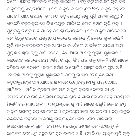
କଲେ ! ଜ୍ଞାନର ଅହଂକାର ତାଙ୍କୁ ଖାଇଗଲା । ବହୁ କଟୁ ଭାଷାରେ ୠଷି ବଡ
ଠାକୁରଙ୍କୁ ଝିଙ୍ଗାସିଲେ । ବଡ଼ ଠାକୁର କି ଛାଡନ୍ତେ !ବଡ଼ ଠାକୁର କହିଲେ
ଆରେ ! ଯାହା କୃପାରେ ତୁ ଏତେ ବଡ଼ ହୋଇଛୁ ତାକୁ ପୁଣି ଅବଜ୍ଞା କରୁଛୁ ?
ଏହାକହି ବଡ଼ଠାକୁର ଗୋଟିଏ ଚାପୁଡ଼ା ମାରିଲେ ଲୋମ ହର୍ଷଣ ୠଷି ଙ୍କୁ ।
ମୁଣ୍ଡରୁ ଗଣ୍ଡି ଅଲଗା ହୋଇଗଲା ଋଷିଙ୍କର । ବଡ଼ ଠାକୁର ମାରିଦେଲେ
ସିନା କିନ୍ତୁ ପଛରେ ପଶ୍ଚାତାପ କଲେ ଓ କହିଲେ ମୁଁ କେଡେ ଭୁଲ କଲି ?
ୠଷି ମାନେ ବଳଭଦ୍ର ଙ୍କ ଆଗରେ କାନ୍ଦିଲେ ଓ କହିଲେ ଆପଣ ଆମ
ପୁରାଣ ପଣ୍ଡା ଙ୍କୁ ମାରି ଦେଲେ ,କିଏ ଆଉ ଆମକୁ ପୁରାଣ ଶୁଣାଇବ ?
ବଳଭଦ୍ର କହିଲେ ଲୋମ ହର୍ଷଣ ର ପୁଅ କିଏ ଅଛି ତାକୁ ଡାକ ? ୠଷି ମାନେ
କହିଲେ ହେ ହଳଧର ! ଲୋମ ହର୍ଷଣ ର ଗୋଟିଏ ପାଞ୍ଚ ବର୍ଷ ର ପୁଅ ଅଛି !
ସେ କଣ ଆମକୁ ପୁରାଣ ଶୁଣାଇବ ? ପ୍ରଭୁ ତା ନାମ “ଉଗ୍ରଶ୍ରବା” ।
ବଡ଼ଠାକୁରଙ୍କ ଆଜ୍ଞାପାଇ ୠଷି ମାନେ ଉଗ୍ରଶ୍ରବା କୁ ଘରୁ ଉଠାଇ
ଆଣିଲେ । ଅଖିଳ ବ୍ରହ୍ମାଣ୍ଡ ନାଥ ଅକୃତ କ୍ରତା ରେବତୀ କାନ୍ତ
ଯେତେବେଳେ ଉଗ୍ରଶ୍ରବା ଦେହରେ ହାତ ଲଗାଇ ଦେଲେ ସେହି ସମୟରେ
ପିଲାଟି ବଡ଼ ହୋଇଗଲା । ଉଗ୍ରଶ୍ରବା କୁ ଅତି ମାନସ ଶକ୍ତି ଦେଲେ ବଡ଼
ଠାକୁର ଛୋଟରୁ ବଡ଼ ହୋଇଗଲା । ପ୍ରଚଣ୍ଡ ଜ୍ଞାନୀ ହୋଇଗଲା । ବଡ଼ ଠାକୁର
ବଳଭଦ୍ର କହିଲେ ଆଜିଠାରୁ ଉଗ୍ରଶ୍ରବା ନାମ ଲୋପ ପାଇଗଲା ।
ତୋରନାମ ରହିଲା ସୂତ । ରାମାୟଣ ଦେଖନ୍ତୁ ,ମହାଭାରତ ଦେଖନ୍ତୁ କି
ଭାଗବତ ଦେଖନ୍ତୁ ସବୁଠାରେ ସୂତ ଉବାଚ ଅଛି । ଆଜି ମଧ୍ୟ ସୂତ ମୁନି ଙ୍କୁ