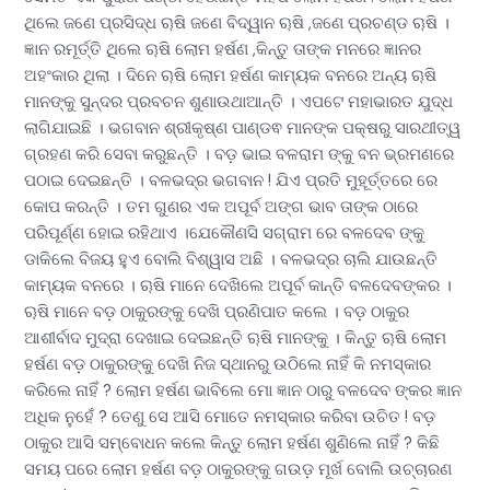
ଥିଲେ ଜଣେ ପ୍ରସିଦ୍ଧ ୠଷି ଜଣେ ବିଦ୍ୱାନ ୠଷି ,ଜଣେ ପ୍ରଚଣ୍ଡ ୠଷି ।
ଜ୍ଞାନ ରମୂର୍ତ୍ତି ଥିଲେ ୠଷି ଲୋମ ହର୍ଷଣ ,କିନ୍ତୁ ତାଙ୍କ ମନରେ ଜ୍ଞାନର
ଅହଂକାର ଥିଲା । ଦିନେ ୠଷି ଲୋମ ହର୍ଷଣ କାମ୍ୟକ ବନରେ ଅନ୍ୟ ୠଷି
ମାନଙ୍କୁ ସୁନ୍ଦର ପ୍ରବଚନ ଶୁଣାଉଥାଆନ୍ତି । ଏପଟେ ମହାଭାରତ ଯୁଦ୍ଧ
ଲାଗିଯାଇଛି । ଭଗବାନ ଶ୍ରୀକୃଷ୍ଣ ପାଣ୍ଡଵ ମାନଙ୍କ ପକ୍ଷରୁ ସାରଥୀତ୍ୱ
ଗ୍ରହଣ କରି ସେବା କରୁଛନ୍ତି । ବଡ଼ ଭାଇ ବଳରାମ ଙ୍କୁ ବନ ଭ୍ରମଣରେ
ପଠାଇ ଦେଇଛନ୍ତି । ବଳଭଦ୍ର ଭଗବାନ ! ଯିଏ ପ୍ରତି ମୁହୂର୍ତ୍ତରେ ରେ
କୋପ କରନ୍ତି । ତମ ଗୁଣର ଏକ ଅପୂର୍ବ ଅଙ୍ଗ ଭାବ ତାଙ୍କ ଠାରେ
ପରିପୂର୍ଣ୍ଣ ହୋଇ ରହିଥାଏ ।ଯେକୌଣସି ସଗ୍ରାମ ରେ ବଳଦେବ ଙ୍କୁ
ଡାକିଲେ ବିଜୟ ହୁଏ ବୋଲି ବିଶ୍ୱାସ ଅଛି । ବଳଭଦ୍ର ଚାଲି ଯାଉଛନ୍ତି
କାମ୍ୟକ ବନରେ । ୠଷି ମାନେ ଦେଖିଲେ ଅପୂର୍ବ କାନ୍ତି ବଳଦେବଙ୍କର ।
ୠଷି ମାନେ ବଡ଼ ଠାକୁରଙ୍କୁ ଦେଖି ପ୍ରଣିପାତ କଲେ । ବଡ଼ ଠାକୁର
ଆଶୀର୍ବାଦ ମୁଦ୍ରା ଦେଖାଇ ଦେଇଛନ୍ତି ୠଷି ମାନଙ୍କୁ । କିନ୍ତୁ ୠଷି ଲୋମ
ହର୍ଷଣ ବଡ଼ ଠାକୁରଙ୍କୁ ଦେଖି ନିଜ ସ୍ଥାନରୁ ଉଠିଲେ ନାହିଁ କି ନମସ୍କାର
କରିଲେ ନାହିଁ ? ଲୋମ ହର୍ଷଣ ଭାବିଲେ ମୋ ଜ୍ଞାନ ଠାରୁ ବଳଦେବ ଙ୍କର ଜ୍ଞାନ
ଅଧିକ ନୁହେଁ ? ତେଣୁ ସେ ଆସି ମୋତେ ନମସ୍କାର କରିବା ଉଚିତ ! ବଡ଼
ଠାକୁର ଆସି ସମ୍ବୋଧନ କଲେ କିନ୍ତୁ ଲୋମ ହର୍ଷଣ ଶୁଣିଲେ ନାହିଁ ? କିଛି
ସମୟ ପରେ ଲୋମ ହର୍ଷଣ ବଡ଼ ଠାକୁରଙ୍କୁ ଗଉଡ଼ ମୂର୍ଖ ବୋଲି ଉଚ୍ଚାରଣ