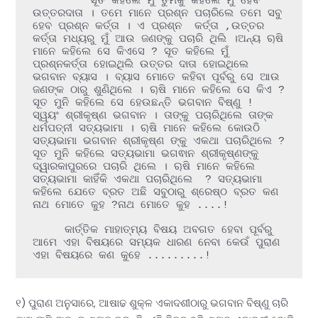
         ସୂତ କହିଲେ ମୁଁ ତୁମକୁ କହିଲେ ମୁଁ ହେବି 
ଉତ୍ତରଦାତା । ତମେ ମାନେ ପ୍ରଶ୍ନ ପଚାରିଲେ ତମେ ସବୁ 
ହେବ ପ୍ରଶ୍ନ କର୍ତ୍ତା । ଏ ପ୍ରଶ୍ନ  କର୍ତ୍ତା ,ଉତ୍ତର 
କର୍ତ୍ତା ମଧ୍ୟରୁ ମୁଁ ଆଉ ଜଣଙ୍କୁ ପଚାରି ଥିଲି ।ଅନ୍ୟ ୠଷି 
ମାନେ କହିଲେ ସେ କିଏସେ ? ସୂତ କହିଲେ ମୁଁ 
ପ୍ରଶ୍ନକର୍ତ୍ତା ହୋଇଥିଲି ଉତ୍ତର ଦାତା ହୋଇଥିଲେ 
ଭଗବାନ ବ୍ୟାସ । ବ୍ୟାସ ମୋତେ କହିବା ପୂର୍ବରୁ ସେ ଆଉ 
ଜଣଙ୍କ ଠାରୁ ଶୁଣିଥିଲେ । ୠଷି ମାନେ କହିଲେ ସେ କିଏ ? 
ସୂତ ମୁନି କହିଲେ ସେ ହେଉଛନ୍ତି ଭଗବାନ ବିଷ୍ଣୁ ! 
ସ୍ୱୟଂ ଶ୍ରୀକୃଷ୍ଣ ଭଗବାନ । ତାଙ୍କୁ ପଚାରିଥିଲେ ତାଙ୍କ 
ଧର୍ମପତ୍ନୀ ସତ୍ୟଭାମା । ୠଷି ମାନେ କହିଲେ କୋଉଠି 
ସତ୍ୟଭାମା ଭଗବାନ ଶ୍ରୀକୃଷ୍ଣ ଙ୍କୁ ଏକଥା ପଚାରିଥିଲେ ? 
ସୂତ ମୁନି କହିଲେ ସତ୍ୟଭାମା ଭଗଵାନ ଶ୍ରୀକୃଷ୍ଣଙ୍କୁ 
ଦ୍ୱାରକାପୁରରେ ପଚାରି ଥିଲେ । ୠଷି ମାନେ କହିଲେ 
ସତ୍ୟଭାମା କାହିଁକି ଏକଥା ପଚାରିଥିଲେ  ? ସତ୍ୟଭାମା 
କହିଲେ ଯେତେ ବ୍ରତ ଅଛି ସବୁଠାରୁ ଶ୍ରେଷ୍ଠ ବ୍ରତ କଣ 
ନାଥ ମୋତେ କୁହ ?ନାଥ ମୋତେ କୁହ ....!

     କାର୍ତ୍ତିକ ମାହାତ୍ମ୍ୟ ବିଷୟ ଅବଗତ ହେବା ପୂର୍ବରୁ 
ଆମେ ଏହା ବିଷୟରେ ସମ୍ୟକ ଧାରଣ ନେବା କେଉଁ ପୁରାଣ 
ଏହା ବିଷୟରେ କଣ କୁହେ .........!
୧) ପୁରାଣ ଅନୁସାରେ, ଆଷାଢ ଶୁକ୍ଳ ଏକାଦଶୀଠାରୁ ଭଗବାନ ବିଷ୍ଣୁ ଚାରି