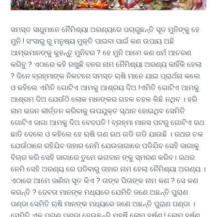
ସମସ୍ତ ସାଧୁମାନେ ନୈମିଶ୍ୟା ଅରଣ୍ୟରେ ପଚାରୁଛନ୍ତି ସୂତ ମୁନିଙ୍କୁ ହେ
ମୁନି ! ସଂସାରୁ ରୁ ମନୁଷ୍ୟ ମୁକ୍ତି ପାଇବା ପାଇଁ କଣ ଉପାୟ ଅଛି
ଆମ୍ଭମାନଙ୍କୁ କୁହନ୍ତୁ ମୁନିବର ? ହେ ମୁନି ଆମେ କଣ ଧର୍ମ ଆଚରଣ
କରିବୁ ? ଏଠାରେ କହି ରଖୁଛି ବନର ନାମ ନୈମିଶ୍ୟା ଅରଣ୍ୟ କାହିଁକି ହେଲା
? ଦିନେ ବ୍ରହ୍ମାଙ୍କ ନିକଟରେ ସମସ୍ତ ୠଷି ମାନେ ଯାଇ ପ୍ରାର୍ଥନା କଲେ
ଓ କହିଲେ ଏମିତି ଗୋଟିଏ ଆମକୁ ଆଶ୍ରୟ ଦିଅ !ଏମିତି ଗୋଟିଏ ଆମକୁ
ଆଶ୍ରମ ଦିଅ ଯେଉଁଠି ଲୋକ ମାନଙ୍କର ଗହଳ ଚହଳ କିଛି ନଥିବ । ହରି
ନାମ ଭଜନ କୀର୍ତ୍ତନ କରିବାକୁ ଉପଯୁକ୍ତ ସ୍ଥାନ ହୋଇଥିବ ସେମିତି
ଗୋଟିଏ ଜାଗା ଆମକୁ ଦିଅ ବେଦପତି ! ବ୍ରହ୍ମା ମାନସ ପଟରୁ ଗୋଟିଏ ରଥ
ଛାଡି ଦେଲେ ଓ କହିଲେ ହେ ୠଷି ଗଣ ରଥ ଗଡି ଗଡି ଯାଉଛି । ରଥର ଚକ
ଯେଉଁଠାରେ ରହିଯିବ ତାହାର ନେମି ଯେଉଜାଗାରେ ପଡିଯିବ ସେହି ଜାଗାକୁ
ବିଚାର କରି ସେହି ଜାଗାରେ ତୁମେ ଭଗବାନ ଙ୍କୁ ସ୍ମରଣ କରିବ। ରଥର
ନେମି ସେହି ଅରଣ୍ୟ ରେ ପଡିବାରୁ ତାହାର ନାମ ହେଲା ନୈମିଶ୍ୟା ଅରଣ୍ୟ ।
ଏଠାରେ ଆମେ ଜାଣିବା ସୂତ କିଏ ? ତାଙ୍କ ପିତାଙ୍କ ନାମ କଣ ? ସେ କଣ
କରନ୍ତି ? ଦେବତା ମାନଙ୍କ ମଧ୍ୟରେ ଯେମିତି ଜଣେ ଅଛନ୍ତି ପୁରାଣ
ପଣ୍ଡା ସେମିତି ୠଷି ମାନଙ୍କ ମଧ୍ୟରେ ଜଣେ ଅଛନ୍ତି ପୁରାଣ ପଣ୍ଡା ।
ସେମିତି ଏକ ପୁରାଣ ପଣ୍ଡା ହେଉଛନ୍ତି ମହର୍ଷି ଲୋମ ହର୍ଷଣ ! ଲୋମ ହର୍ଷଣ