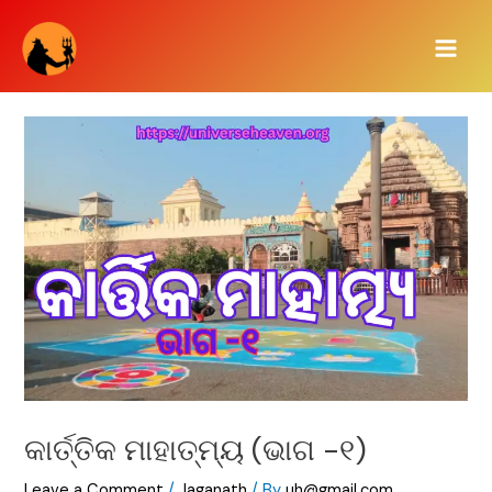
Skip
Main
to
Men
content
କାର୍ତ୍ତିକ ମାହାତ୍ମ୍ୟ (ଭାଗ -୧)
Leave a Comment
/
Jaganath
/ By
uh@gmail.com