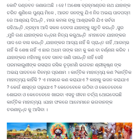
କୋଟି ଦଣ୍ଡବତ ଜଣାଉଅଛି । ହେ ! ଅଶେଷ ବ୍ରହ୍ମାଣ୍ଡର ନାଥ ଯାହାଙ୍କ
ଚରିତ ଶୁଣିଲେ ପୁଣ୍ୟ ମିଳେ , ଆରତ ଜନଙ୍କୁ ଯିଏ ନିଜ ଅଭୟ ପାଦପଦ୍ମ
ରେ ଆଶ୍ରୟ ଦିଅନ୍ତି , ମାତା କମଳା ଙ୍କୁ ଆଶ୍ରାକରି ଯିଏ ସର୍ବଦା
ରହିଥାନ୍ତି ,ବ୍ରହ୍ମା ଆଦି ସକଳ ଦେବତା ଯାହାଙ୍କୁ ସ୍ତୁତି କରନ୍ତି ,ସୁର
,ମୁନି ଗଣ ଯାହାଙ୍କର ବନ୍ଦନା ନିତ୍ୟ କରୁଥାନ୍ତି ।ମହାଦେବ ଯାହାଙ୍କର
ପାଦ ରେ ବାସ କରନ୍ତି ,ଯାହାଙ୍କର ଆଦ୍ୟ ନାହିଁ କି ପ୍ରାନ୍ତ ନାହିଁ ,ଆରମ୍ଭ
ନାହିଁ କି ଶେଷ ନାହିଁ ଏ ଛାର ଅଧମ ତାଙ୍କ ନାମ କୁ କଣ ବା ବର୍ଣ୍ଣନା କରିବ ।
ଯାହାଙ୍କର ମହିମାକୁ ଦେବ ଦାନବ ଜାଣି ପାରନ୍ତି ନାହିଁ ସେହି
ପରମକାରୁଣୀଙ୍କ ରସରାଜ ରସିକ ଚୂଡ଼ାମଣି ଭଗବାନ ଶ୍ରୀକୃଷ୍ଣ ଙ୍କ
ଅଭୟ ପାଦତଳେ ବିନମ୍ର ପ୍ରଣାମ । କାର୍ତ୍ତିକ ମାହାତ୍ମ୍ୟ କଣ ?କାର୍ତ୍ତିକ
ମାହାତ୍ମ୍ୟ କାହିଁକି ? ଏ ମାସରେ କଣ କରାଯାଏ ? କାହାକୁ ଭଜନ କରାଯାଏ
? କେଉଁ ଶାସ୍ତ୍ର ପଢ଼ାଯାଏ ? କେତେବେଳେ ଉଠିବା ଓ କେତେବେଳେ
ଶୋଇବା ଓ କେତେବେଳେ ଖାଇବା ଏସବୁ ଜୀବନ ଚର୍ଚ୍ଚା ଥୋଇଦେଇଛି
କାର୍ତ୍ତିକ ମାହାତ୍ମ୍ୟ ।ଯାହା ଫଳରେ ଆମେମାନେ ଭଗବାନଙ୍କ
ଚରଣାବୃନ୍ଦ କୁ ଆସିବା ।