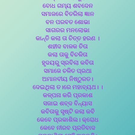
ବୋଧ ଗମ୍ୟ ଶବଦେନ
ସମାଜରେ ବିତରିଲା ଜ୍ଞାନ
ବନ ପରବତ ଶୋଭା
ସାଗରର ମନଲୋଭା
କାନ୍ତି କଲା ତା ଚିତ୍ତ ହରଣ ।
ଶହୀଦ ବାଳକ ଚିତା
କଲା ତାକୁ ବିଚଳିତା
ହୃଦୟରୁ ସ୍ରବିଲା କବିତା
ସମାଜେ ଚଳିତ ପ୍ରଥା
ଅମାନବୀୟ ନିଷ୍ଠୁରତ।
ଦେଇଥିଲା ତ।ରେ ମହାବ୍ୟଥ। ।
କଳ୍ପନା କରି ପ୍ରକାଶ
ସଜାଇ ଶବ୍ଦ ବିନ୍ୟାସ
କବିତାକୁ ସୃଷ୍ଟି କଲା କବି
କେବେ ପ୍ରକାଶିଲ। କ୍ରୋଧ
କେବେ ନୀରବ ପ୍ରତିବାଦ