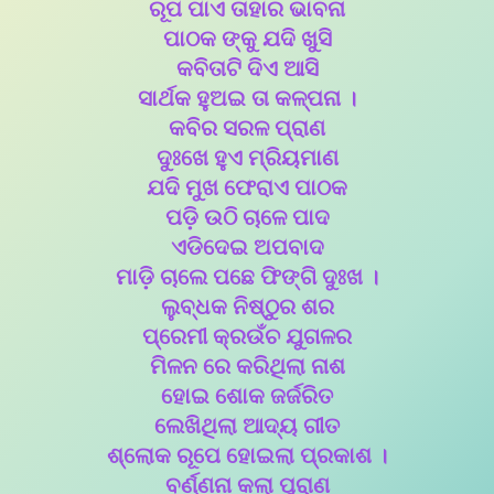
ରୂପ ପାଏ ତାହାର ଭାବନା
ପାଠକ ଙ୍କୁ ଯଦି ଖୁସି
କବିତାଟି ଦିଏ ଆସି
ସାର୍ଥକ ହୁଅଇ ତା କଳ୍ପନା ।
କବିର ସରଳ ପ୍ରାଣ
ଦୁଃଖେ ହୁଏ ମ୍ରିୟମାଣ
ଯଦି ମୁଖ ଫେରାଏ ପାଠକ
ପଡ଼ି ଉଠି ଚାଳେ ପାଦ
ଏଡିଦେଇ ଅପବାଦ
ମାଡ଼ି ଚାଲେ ପଛେ ଫିଙ୍ଗି ଦୁଃଖ ।
ଲୁବ୍ଧକ ନିଷ୍ଠୁର ଶର
ପ୍ରେମୀ କ୍ରଉଁଚ ଯୁଗଳର
ମିଳନ ରେ କରିଥିଲା ନାଶ
ହୋଇ ଶୋକ ଜର୍ଜରିତ
ଲେଖିଥିଲା ଆଦ୍ୟ ଗୀତ
ଶ୍ଲୋକ ରୂପେ ହୋଇଲା ପ୍ରକାଶ ।
ବର୍ଣ୍ଣନା କଲା ପୁରାଣ