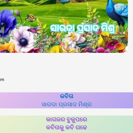
om
କବିତା
ସାରଦା ପ୍ରସାଦ ମିଶ୍ର
କାଗଜର ବୁକୁପରେ
କବିତାକୁ କବି ଗଢେ