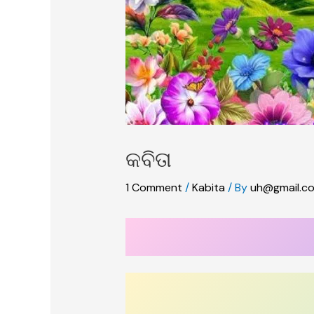
କବିତା
1 Comment
/
Kabita
/ By
uh@gmail.c