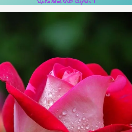
ପ୍ରକାଶିଲା ସେହି ଅନୁଭବି।