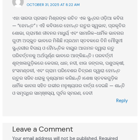
OCTOBER 31, 2025 AT 8:22 AM
ଏହା ସାରଦା ପ୍ରସାଦ ମିଶ୍ରଙ୍କ ରଚିତ ଏକ ସୁନ୍ଦର ଓଡ଼ିଆ କବିତା
— “ହେମନ୍ତ”। ଏହି କବିତାରେ ହେମନ୍ତ ଋତୁର ସ୍ୱଭାବ, ପ୍ରକୃତିର
ଶୋଭା, ଗ୍ରାମୀଣ ଜୀବନର ମାଧୁର୍ୟ ଏବଂ ସାମାଜିକ-ଧାର୍ମିକ ଭାବନାର
ଗୁଫା ଅଦ୍ଭୁତ ଭାବରେ ମିଶିଛି।ପ୍ରଥମ ସ୍ତବକରେ ତିନି ମୌସୁମୀ
ସୁନ୍ଦରୀର ବିଦାୟ ଓ ହୈମନ୍ତିକ ବାୟୁର ଆଗମନ ଦ୍ୱାରା ଋତୁ
ପରିବର୍ତ୍ତନକୁ ଅର୍ଥପୂର୍ଣ୍ଣ ଭାବରେ ଆଙ୍କିଛନ୍ତି। ପରବର୍ତ୍ତୀ
ଶୃଙ୍ଖଳାଗୁଡ଼ିକରେ କେଦାର, ଧାନ, ନଦୀ, ଝାଉ ଜଙ୍ଗଲ, ପଶୁପକ୍ଷୀ,
ହଂସମଣ୍ଡଳୀ, ଏବଂ ଗ୍ରାମ ପରିବେଶର ଚିତ୍ରଣ ଦ୍ୱାରା ହେମନ୍ତ
ଋତୁର ସଜିବ ଧରାକୁ ଦୃଶ୍ୟମାନ କରିଛନ୍ତି।ଶେଷ ସ୍ତବକଗୁଡ଼ିକ
ଧାର୍ମିକ ଭାବନା ସହିତ ଗଭୀର ମନୁଷ୍ୟତାର ବାର୍ତ୍ତା ଦେଇଛି — ଶାନ୍ତି
ଓ ସମୃଦ୍ଧିର ସାମ୍ଞ୍ଞସ୍ୟ, ପୂର୍ବଜ ସ୍ମରଣ, ଦେବୀ
Reply
Leave a Comment
Your email address will not be published.
Required