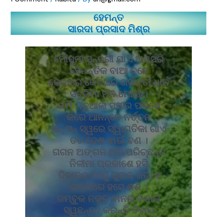
ହେମନ୍ତ
ସାରଦା ପ୍ରସାଦ ମିଶ୍ର
ମୌସୁମୀ ସୁନ୍ଦରୀ ଯାଏ ଅପସରି
ହୈମନ୍ତିକ ବାଆ ବହେ
କେଦାରେ କେଦାରେ ଗର୍ଭବତୀ ଧାନ
ସବୁଜିମା ମନ ମୋହେ।
ଉର୍ମି ମତୁଆଲା ସମୀର ପରଶେ
କରେ ଆନନ୍ଦେ ନର୍ତ୍ତନ
ସନ୍ ସନ୍ ସ୍ୱରେ ସ୍ୱାଗତିକା ଗାଏ
ତଟ ଦେଶ ଝାଉଁ ବଣ ।
ଗଗନ ଅଙ୍ଗନ ଅତି ପରିଚ୍ଛନ୍ନ
ନିଳୀମା ପ୍ରକାଶେ ହସି
ଦିବାକର ଅଂଶୁ ପୁଲକ ଜଗାଏ
ରଜନୀରେ ହସେ ଶଶି ।
ଜମ୍ବୁକ ନକୁଳ ବାନର ବିଡାଳ
ସ୍ୱଛନ୍ଦେ କରନ୍ତି ବିହାର