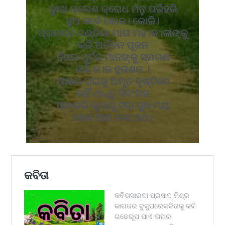
ଦୁଃଖ କ୍ଲେଶ କ୍ରୋଧ ମନୁ ପରିହରି
ହୁଅ ସର୍ବେ କୋଳ। କୋଳି।
ପ୍ରଚଣ୍ଡ ଚଣ୍ଡିକା ମାତା ମହ।କ।ଳୀଙ୍କୁ
କରି ଅର୍ଚ୍ଚନ ପୂଜନ
ନିଜର ପୁର୍ବଜ ମାନଙ୍କୁ ସ୍ମରଣ
କରି ଜ।ଳ ହୁତାଶନ ।
ଅଜଣା ରାଇଜୁ ଅମୃତ ଦୃଷ୍ଟିରେ
ଚାହିଁ ଥାନ୍ତୁ ଦିବଂଗତ
ତାଙ୍କରି କୃପାରୁ ସଦା ସୁଖ ମୟ
ହେଉ ଆମ ଚଲା ପଥ।