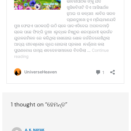
1 thought on “ହେମନ୍ତ”
A. K. NAYAK