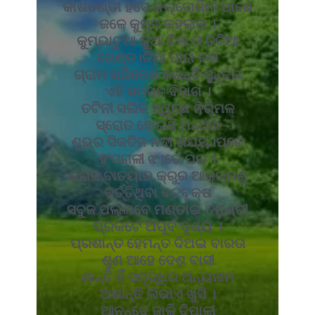
କାଶତଣ୍ଡୀ ହସେ କଲ୍ଲୋଳିନୀ ପାଶେ
ଜଳେ କୁମୁଦ କହ୍ଲାର ।
କୁମ୍ଭାଟୁଆ କୁଆ ଚିଲ ଓ ଚଟିଆ
ଗେଣ୍ଡ।ଳିଆ ପାରା ବଗ
ଗ୍ରାମ ପରିବେଶ କରନ୍ତି ସୁନ୍ଦର
ଏହି ସମସ୍ତ ବିହାଗ ।
ତଟିନୀ ସଲିଳ ସ୍ୱଚ୍ଛ ନିରିମଳ
ସ୍ରୋତ ହୋଇଛି ମନ୍ଥର
ଶୁଭ୍ର ସିକତିଳ ନଦୀ ଶଯ୍ୟ।ପରେ
ହଂସରାଳୀ ଝ।ଡେ ପର ।
କରାଳ ବାତ୍ୟାର କ୍ରୁର ଆକ୍ରମଣୁ
ବର୍ତ୍ତିଥିବା ବଟବୃକ୍ଷ
ସବୁଜ ପଲ୍ଲବେ ମଣ୍ଡାଇ ତନୁଶ୍ରୀ
ପ୍ରକଟେ ଅପୂର୍ବ ଦୃଶ୍ୟ ।
ପ୍ରଶାନ୍ତ ହେମନ୍ତ ଦିଅଇ ବାରତା
ଶୁଣ ଆହେ ଦେଶ ବାସୀ
ଶାନ୍ତି ହିଁ ସମୃଦ୍ଧିର ଅନ୍ୟନାମ
ଅଶାନ୍ତି ଲିଭାଏ ଖୁସି ।
ଆନନ୍ଦେ ଜାଳି ଦିପାଳୀ