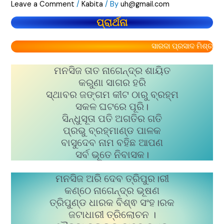
Leave a Comment
/
Kabita
/ By
uh@gmail.com
ପ୍ରାର୍ଥନା
ସାରଦା ପ୍ରସାଦ ମିଶ୍ର
ମନସିଜ ତାତ ନାଗେନ୍ଦ୍ର ଶାୟିତ
କରୁଣା ସାଗର ହରି
ସ୍ଥାବର ଜଙ୍ଗମ କୀଟ ଠାରୁ ବ୍ରହ୍ମ
ସକଳ ଘଟରେ ପୂରି।
ସିନ୍ଧୁସୂତା ପତି ଅଗତିର ଗତି
ପ୍ରଭୁ ବ୍ରହ୍ମାଣ୍ଡ ପାଳକ
ବାସୁଦେବ ନାମ ବହିଛ ଆପଣ
ସର୍ବ ଭୂତେ ନିବାସକ।
ମନସିଜ ଅରି ଦେବ ତ୍ରିପୁର।ରୀ
କଣ୍ଠେ ନାଗେନ୍ଦ୍ର ଭୂଷଣ
ତ୍ରିପୁଣ୍ଡ ଧାରକ ବିଶ୍ଵ ସଂହ।ରକ
ଜଟାଧାରୀ ତ୍ରିଲୋଚନ ।