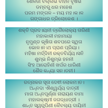
ଶୈଳଜା ବଲ୍ଲଭ ବାହନ ବୃଷଭ
ଡମ୍ବରୁ ଧର ମହେଶ
ପରମ ମଙ୍ଗଳ – ମୟ ମହ।କ।ଳ
ଗଙ୍ଗାଧର ତ୍ରିଲୋକେଶ ।
ଶକ୍ତି ପ୍ରଦ।ୟନୀ ତ୍ରୈଲୋକ୍ୟ ତାରିଣୀ
ମହାକାଳୀ ମହାମାୟା
ନୃମୁଣ୍ଡ ଭୂଷିତା ଶବପରେ ସ୍ଥିତା
ଭୋଳ।ନ।ଥ ପ୍ରାଣ ପ୍ରିୟା।
ମହିଷା ମର୍ଦ୍ଦିନୀ ରକ୍ତବିର୍ଯ୍ୟ।ସନି
ଶୁମ୍ଭ ନିଶୁମ୍ଭ ହନନୀ
ସିଂହ ଆରୋହିଣୀ ଖର୍ପର ଧାରିଣୀ
ଶୈଳ କନ୍ୟା ସନ।ତନୀ l
ରତ୍ନାକର ସୂତା ଦେଵୀ ଲୋକମ।ତ।
ଅନ୍ନଦା ଐଶ୍ୱର୍ଯ୍ୟ ଦାତ୍ରୀ
ମାତା ଅନ୍ନପୂର୍ଣ୍ଣା ନାରାୟଣ ବାମା
ମହାଲକ୍ଷ୍ମୀ ଜଗଦ୍ଧାତ୍ରୀ ।
ଶାନ୍ତ ସ୍ୱରୁପିଣୀ କୈବଲ୍ୟ ଦାୟିନୀ