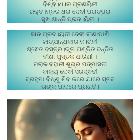
ବିଶ୍ଵ।ଧ।ର ପ୍ରଣୟିନୀ
ରକ୍ତ।ମ୍ବର ଧରା ଦେଵୀ ପରାତ୍ପରା
ସୁଖ ଶାନ୍ତି ପ୍ରଦ।ୟିନୀ ।
ଜ୍ଞାନ ପ୍ରଦ।ୟନୀ ଦେଵୀ ବୀଣାପାଣି
ଜାଡ୍ଯାନ୍ଧକାର ନ।ଶିନୀ
ଶ୍ଵେତ ବସ୍ତ୍ର।ଭୂତା ପଣ୍ଡିତ ବନ୍ଦିତା
ବୀଣା ପୁସ୍ତକ ଧାରିଣୀ ।
ମରାଳ ବହାନୀ ଶୁଭ୍ର ପଦ୍ମାସନୀ
ବାକ୍ୟ ଦେଵୀ ସରସ୍ଵତୀ
ବ୍ରହ୍ମା ବିଷ୍ଣୁ ଶିବ କରେ ଯାରେ ସ୍ତବ
ତାଙ୍କ ପାଦରେ ପ୍ରଣତି।