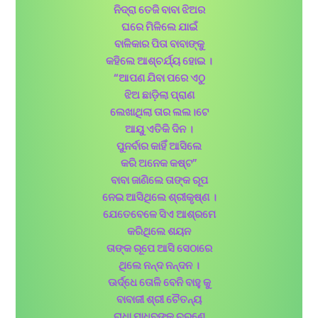
ନିଦ୍ରା ତେଜି ବାବା ଝିଅର
ଘରେ ମିଳିଲେ ଯାଇଁ
ବାଳିକାର ପିତା ବାବାଙ୍କୁ
କହିଲେ ଆଶ୍ଚର୍ଯ୍ୟ ହୋଇ ।
“ଆପଣ ଯିବା ପରେ ଏଠୁ
ଝିଅ ଛାଡ଼ିଲା ପ୍ରାଣ
ଲେଖାଥିଲା ତାର ଲଲ।ଟେ
ଆୟୁ ଏତିକି ଦିନ ।
ପୁନର୍ବାର କାହିଁ ଆସିଲେ
କରି ଅନେକ କଷ୍ଟ”
ବାବା ଜାଣିଲେ ତାଙ୍କ ରୂପ
ନେଇ ଆସିଥିଲେ ଶ୍ରୀକୃଷ୍ଣ ।
ଯେତେବେଳେ ସିଏ ଆଶ୍ରମେ
କରିଥିଲେ ଶୟନ
ତାଙ୍କ ରୂପେ ଆସି ସେଠାରେ
ଥିଲେ ନନ୍ଦ ନନ୍ଦନ ।
ଊର୍ଦ୍ଧେ ତୋଳି ବେନି ବାହୁ କୁ
ବାବାଜୀ ଶ୍ରୀ ଚୈତନ୍ୟ
ରାଧା ମାଧବଙ୍କ ଚରଣେ