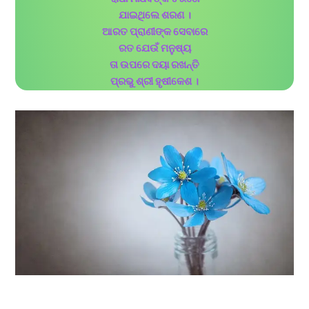
ଯାଇଥିଲେ ଶରଣ ।
ଆରତ ପ୍ରାଣୀଙ୍କ ସେବାରେ
ରତ ଯେଉଁ ମନୁଷ୍ୟ
ତା ଉପରେ ଦୟା ରଖନ୍ତି
ପ୍ରଭୁ ଶ୍ରୀ ହୃଷୀକେଶ ।