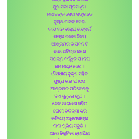
ମୁଖ ସଦା ପ୍ରସନ୍ନ।
ମାଧବଙ୍କ ସେବା ସଙ୍ଗତେ
ଦୁସ୍ଥ ମାନବ ସେବା
କାୟ ମନ ବାକ୍ୟ ଉତ୍ସର୍ଗ
ତାଙ୍କ ରଜନୀ ଦିବା।
ଆଶ୍ରମର ଉପବନ ଟି
ବାବା ପବିତ୍ର କରେ
ସଯତ୍ନ ବର୍ଦ୍ଧିତ ପ।ଦପ
ଜନ ନୟନ ହରେ ।
ଔଷଧୀୟ ବୃକ୍ଷ ସହିତ
ପୁଷ୍ପ ଭରା ପ।ଦପ
ଆଶ୍ରମର ପରିବେଶକୁ
ଦିଏ ସୁନ୍ଦର ରୂପ ।
ଦେବ ଆରାଧନା ସହିତ
ରୋଗୀ ଚିକିତ୍ସା କରି
କତିପୟ ଅଧିବାସୀଙ୍କ
ବାବା ପ୍ରିୟ ସବୁରି ।
ଥରେ ବିସୁଚିକା ବ୍ୟାପିଲା