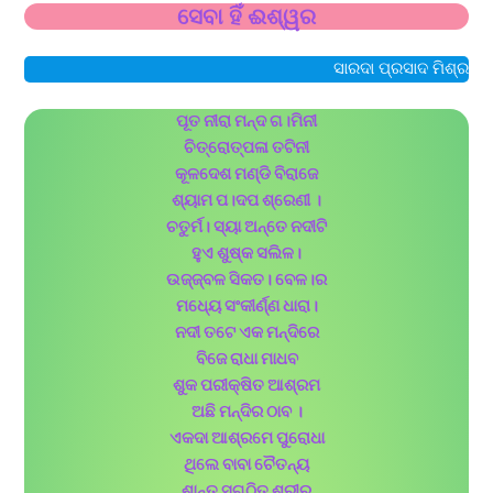
ସେବା ହିଁ ଈଶ୍ୱର
ସାରଦା ପ୍ରସାଦ ମିଶ୍ର
ପୂତ ନୀରା ମନ୍ଦ ଗ।ମିନୀ
ଚିତ୍ରୋତ୍ପଳା ତଟିନୀ
କୂଳଦେଶ ମଣ୍ଡି ବିରାଜେ
ଶ୍ୟାମ ପ।ଦପ ଶ୍ରେଣୀ ।
ଚତୁର୍ମ। ସ୍ୟା ଅନ୍ତେ ନଦୀଟି
ହୁଏ ଶୁଷ୍କ ସଲିଳ।
ଉଜ୍ଜ୍ବଳ ସିକତ। ବେଳ।ର
ମଧ୍ୟେ ସଂକୀର୍ଣ୍ଣ ଧାରା।
ନଦୀ ତଟେ ଏକ ମନ୍ଦିରେ
ବିଜେ ରାଧା ମାଧବ
ଶୁକ ପରୀକ୍ଷିତ ଆଶ୍ରମ
ଅଛି ମନ୍ଦିର ଠାବ ।
ଏକଦା ଆଶ୍ରମେ ପୁରୋଧା
ଥିଲେ ବାବା ଚୈତନ୍ୟ
ଶାନ୍ତ ସୁଗଠିତ ଶରୀର