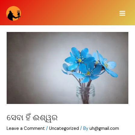
Skip
Main
to
Men
content
ସେବା ହିଁ ଈଶ୍ୱର
Leave a Comment
/
Uncategorized
/ By
uh@gmail.com