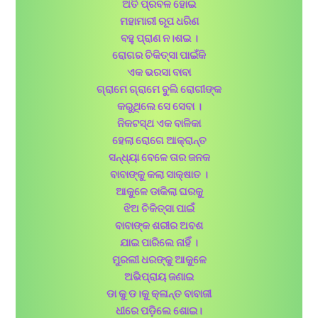
ଅତି ପ୍ରବଳ ହୋଇ
ମହାମାରୀ ରୂପ ଧରିଣ
ବହୁ ପ୍ରାଣ ନ।ଶଇ ।
ରୋଗର ଚିକିତ୍ସା ପାଇଁକି
ଏକ ଭରସା ବାବା
ଗ୍ରାମେ ଗ୍ରାମେ ବୁଲି ରୋଗୀଙ୍କ
କରୁଥିଲେ ସେ ସେବା ।
ନିକଟସ୍ଥ ଏକ ବାଳିକା
ହେଲା ରୋଗେ ଆକ୍ରାନ୍ତ
ସନ୍ଧ୍ୟା ବେଳେ ତାର ଜନକ
ବାବାଙ୍କୁ କଲା ସାକ୍ଷାତ ।
ଆକୁଳେ ଡାକିଲା ଘରକୁ
ଝିଅ ଚିକିତ୍ସା ପାଇଁ
ବାବାଙ୍କ ଶରୀର ଅବଶ
ଯାଇ ପାରିଲେ ନାହିଁ ।
ମୁରଲୀ ଧରଙ୍କୁ ଆକୁଳେ
ଅଭିପ୍ରାୟ ଜଣାଇ
ଡା କୁ ଡ।କୁ କ୍ଳାନ୍ତ ବାବାଜୀ
ଧୀରେ ପଡ଼ିଲେ ଶୋଇ।