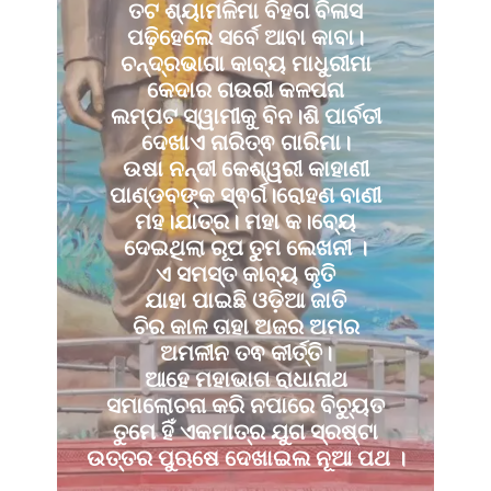
ତଟ ଶ୍ୟାମଳିମା ବିହଗ ବିଳାସ
ପଢ଼ିହେଲେ ସର୍ବେ ଆବା କାବା।
ଚନ୍ଦ୍ରଭାଗା କାବ୍ୟ ମାଧୁରୀମା
କେଦାର ଗଉରୀ କଳପନା
ଲମ୍ପଟ ସ୍ୱାମୀକୁ ବିନ।ଶି ପାର୍ବତୀ
ଦେଖାଏ ନାରିତ୍ଵ ଗାରିମା।
ଉଷା ନନ୍ଦୀ କେଶ୍ୱରୀ କାହାଣୀ
ପାଣ୍ଡବଙ୍କ ସ୍ଵର୍ଗ।ରୋହଣ ବାଣୀ
ମହ।ଯାତ୍ର। ମହା କ।ବ୍ୟେ
ଦେଇଥିଲା ରୂପ ତୁମ ଲେଖନୀ ।
ଏ ସମସ୍ତ କାବ୍ୟ କୃତି
ଯାହା ପାଇଛି ଓଡ଼ିଆ ଜାତି
ଚିର କାଳ ତାହା ଅଜର ଅମର
ଅମଳୀନ ତଵ କୀର୍ତ୍ତି।
ଆହେ ମହାଭାଗ ରାଧାନାଥ
ସମାଲୋଚନା କରି ନପାରେ ବିଚ୍ୟୁତ
ତୁମେ ହିଁ ଏକମାତ୍ର ଯୁଗ ସ୍ରଷ୍ଟା
ଉତ୍ତର ପୁଋଷେ ଦେଖାଇଲ ନୂଆ ପଥ ।