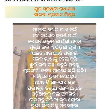
ଯୁଗ ସ୍ରଷ୍ଟା ରାଧାନାଥ
ସାରଦା ପ୍ରସାଦ ମିଶ୍ର
ମସ୍ତକ ମୋର ଯାଏ ନଇଁ
ତବ ଚରଣର ସ୍ପର୍ଶ ପାଇଁ
ଲେଖନୀର ତୁମ କାଉଁରୀ ପରଶ
ମୁଗ୍ଧ କଲା ଏ ଓଡ଼ିଶା ଭୂଇଁ ।
ଅଳଙ୍କାର ଛନ୍ଦ ପରିହରି
ସରଳ ଭାଷାକୁ ନେଲ ବରି
ଛୁଇଁ ଗଲା ତାହା ସବୁରି ମନକୁ
ପ୍ରଶଂସା କଲେ ପାଠକେ ଭୂରି ଭୂରି।
ରଚିଥିଲ ତୁମେ ମେଘଦୂତ
ମହାକବି କାଳିଦାସ କୃତ
ପ୍ର।କୃତ ବନ୍ଧେ ସରଳ ଛନ୍ଦେ
ଓଡ଼ିଆଙ୍କୁ କଲ ଅବଗତ।
ନୀଳାମ୍ବୁ ଚିଲିକା ରୂପ ଶୋଭା
ତୁମେ କଲ ତାକୁ ମନଲୋଭା