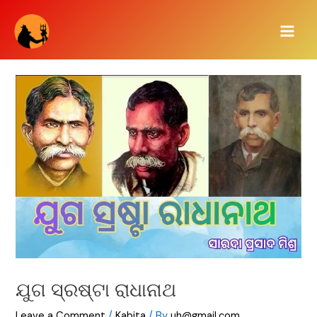
Skip
Main
to
Men
content
ଯୁଗ ସ୍ରଷ୍ଟା ରାଧାନାଥ
Leave a Comment
/
Kabita
/ By
uh@gmail.com