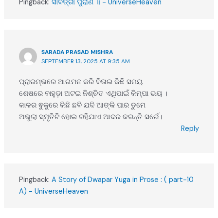
Pingback:
ସାବିତ୍ରୀ ପୁରାଣ ॥ - UniverseHeaven
SARADA PRASAD MISHRA
SEPTEMBER 13, 2025 AT 9:35 AM
ପ୍ରାରମ୍ଭରେ ଆଗମନ କରି ବିତାଇ କିଛି ସମୟ
ଶେଷରେ ବାହୁଡ଼ା ଅଟଇ ନିଶ୍ଚିତ ଏଥିପାଇଁ କିମ୍ପା ଭୟ ।
କାଳର ଵୁକୁରେ କିଛି ଛବି ଯଦି ଆଙ୍କି ପାର ତୁମେ
ଅଭୁଲା ସ୍ମୃତିଟି ହୋଇ ରହିଯାଏ ଆଦର କରନ୍ତି ସର୍ଭେ।
Reply
Pingback:
A Story of Dwapar Yuga in Prose : ( part-10
A) - UniverseHeaven