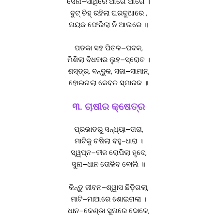
ସେନା–ସାଥିରେ ଆଗେ ଆଗେ ।
ବୁଟ୍ ଚିହ୍ ରହିଲା ଘରଦୁଆରେ ,
ନାୟକ ଫେରିଲା ନି ଆଉରେ ॥
ପତକା ସହ ପିତଳ–ପଦକ,
ମିଶିଲା ବିଧବାର ଲୁହ–ସ୍ରୋତ ।
ଶସ୍ତ୍ର, ବନ୍ଦୁକ, ସଜା–ସାମାନ,
ହୋଇଗଲା କେବଳ ସ୍ମାରକ ॥
୩. ଚାଷୀର କ୍ଷେତ୍ର
ପ୍ରଭାତରୁ ସନ୍ଧ୍ୟା–ତାରା,
ମାଟିକୁ ଚଷିଲା ବହୁ-ଧାରା ।
ସ୍ୱପ୍ନ–ବୀଜ ରୋପିଲା ହୃଦେ,
ସୁନା–ଧାନ ତୋଳିବ ବୋଲି ॥
କିନ୍ତୁ ଜୀବନ–ଶ୍ୱାସ ଛିଡ଼ିଗଲା,
ମାଟି–ମାଆରେ ଶୋଇଗଲା ।
ଧାନ–କେଣ୍ଡା ସୁନାରେ ଦୋଳେ,