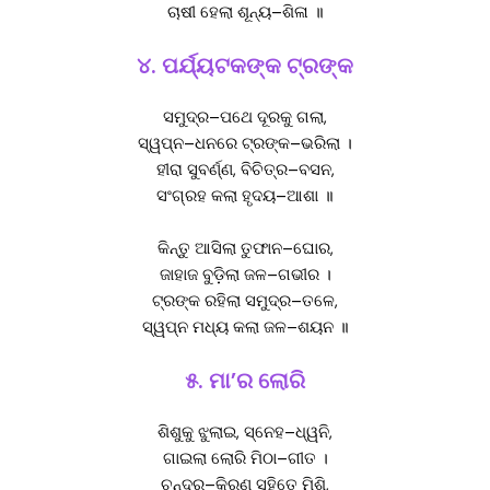
ଚାଷୀ ହେଲା ଶୂନ୍ୟ–ଶିଳା ॥
୪. ପର୍ଯ୍ୟଟକଙ୍କ ଟ୍ରଙ୍କ
ସମୁଦ୍ର–ପଥେ ଦୂରକୁ ଗଲା,
ସ୍ୱପ୍ନ–ଧନରେ ଟ୍ରଙ୍କ–ଭରିଲା ।
ହୀରା ସୁବର୍ଣ୍ଣ, ବିଚିତ୍ର–ବସନ,
ସଂଗ୍ରହ କଲା ହୃଦୟ–ଆଶା ॥
କିନ୍ତୁ ଆସିଲା ତୁଫାନ–ଘୋର,
ଜାହାଜ ବୁଡ଼ିଲା ଜଳ–ଗଭୀର ।
ଟ୍ରଙ୍କ ରହିଲା ସମୁଦ୍ର–ତଳେ,
ସ୍ୱପ୍ନ ମଧ୍ୟ କଲା ଜଳ–ଶୟନ ॥
୫. ମା’ର ଲୋରି
ଶିଶୁକୁ ଝୁଲାଇ, ସ୍ନେହ–ଧ୍ୱନି,
ଗାଇଲା ଲୋରି ମିଠା–ଗୀତ ।
ଚନ୍ଦ୍ର–କିରଣ ସହିତେ ମିଶି,