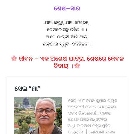
ଶେଷ–ସାର
ଯାହା କରୁଛୁ, ଯାହା ସଂଗ୍ରହ,
ଶେଷରେ ସବୁ ରହିଯାଏ ।
ଆମେ ଯାତ୍ରୀ, ଆସି ଥାଉ,
ଛାଡ଼ିଯାଉ ସ୍ମୃତି–ପଦଚିହ୍ନ ॥
ଜୀବନ – ଏକ ଅଶେଷ ଯାତ୍ରା, ଶେଷରେ କେବଳ
ବିଦାୟ
।