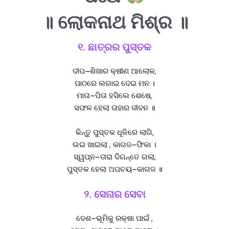
॥ ଲୋକନାଥ ମିଶ୍ର ॥
୧. ଛାତ୍ରର ପୁସ୍ତକ
ଦୀପ–ଶିଖାର କ୍ଷୀଣ ଆଲୋକ,
ପାଠରେ ଲଗାଇ ଦେଇ ମନ ।
ମାତା–ପିତା ହସିଲେ ଶେଷେ,
ସଫଳ ହେଲା ତାହାର ଜୀବନ ॥
କିନ୍ତୁ ପୁସ୍ତକ ଧୂଳିରେ ଲାଗି,
ଉଇ ଖାଇଲା , କାଗଜ–ଫିକା ।
ସ୍ୱପ୍ନ–ତାରା ଦିଗନ୍ତେ ଗଲା,
ପୁସ୍ତକ ହେଲା ଅପଚୟ–କାଗଜ ॥
୨. ସେନାର ସେବା
ଦେଶ–ଭୂମିକୁ ରକ୍ଷା ପାଇଁ ,