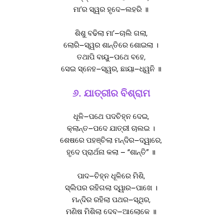
ମା’ର ସ୍ୱର ହୃଦେ–ଲହରି ॥
ଶିଶୁ ବଢିଲା ମା’–ଚାଲି ଗଲା,
ଲୋରି–ସ୍ୱର ଶାନ୍ତିରେ ଶୋଇଲା ।
ତଥାପି ବାୟୁ–ପଥେ ବହେ,
ସେଇ ସ୍ନେହ–ସ୍ୱର, ଛାୟା–ଧ୍ୱନି ॥
୬. ଯାତ୍ରୀର ବିଶ୍ରାମ
ଧୂଳି–ପଥେ ପଦଚିହ୍ନ ଦେଇ,
କ୍ଲାନ୍ତ–ପଦେ ଯାତ୍ରୀ ଚାଲଇ ।
ଶେଷରେ ପହଞ୍ଚିଲା ମନ୍ଦିର–ଦ୍ୱାରେ,
ହୃଦେ ପ୍ରାର୍ଥନା କଲା – “ଶାନ୍ତି” ॥
ପାଦ–ଚିହ୍ନ ଧୂଳିରେ ମିଶି,
ସ୍ଲିପର ରହିଗଲା ଦ୍ୱାର–ପାଖେ ।
ମନ୍ଦିର ରହିଲା ପଥର–ସ୍ଥିର,
ମଣିଷ ମିଶିଲା ଦେବ–ଆଲୋକେ ॥