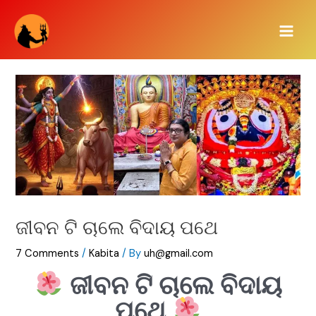
Skip
Main
to
Men
content
ଜୀବନ ଟି ଚାଲେ ବିଦାୟ ପଥେ
7 Comments
/
Kabita
/ By
uh@gmail.com
ଜୀବନ ଟି ଚାଲେ ବିଦାୟ
ପଥେ