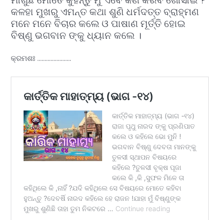
କଳହା ମୁଖରୁ ଏମନ୍ତ କଥା ଶୁଣି ଧର୍ମଦତ୍ତ ବ୍ରାହ୍ମଣ
ମନେ ମନେ ବିଚାର କଲେ ଓ ପାଷାଣ ମୂର୍ତ୍ତି ହୋଇ
ବିଷ୍ଣୁ ଭଗବାନ ଙ୍କୁ ଧ୍ୟାନ କଲେ ।
କ୍ରମଶଃ …………………..