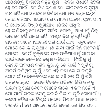
ଆପଣଙ୍କୁ ଆଗରେ କହୁଛି ଶୁଣ । କଳହା ପିଶାଚୀ କହିଲା
ହେ ଗୋସାଇଁ ! ଗୋଟିଏ କ୍ଷଣ ମୋ ଜୀବନରେ ତ ସୁସ୍ଥ
ମନ ନାହିଁ ମୋର କେବଳ ସର୍ବଦା ମୋ ମନ ଛନ୍ନ ଛନ୍ନ
ହୋଇ ରହିଥାଏ ।ଭୋକ ରେ ମୋହର ଆତ୍ମା ଦୁଃଖ ପାଏ
ଓ ଶୋଷରେ ଓଷ୍ଠ ଶୁଖିଯାଏ ।ପିତ୍ତ ଅଧିକ
ହୋଇଯିବାରୁ ମୋ ପେଟ ସର୍ବଦା ପୋଡ଼ୁ ଥାଏ ।ମୁଁ ଠିକ୍
ଭାବରେ ବସି ପାରେ ନାହିଁ ।ଅଷ୍ଟ ଦିଗ୍ କୁ ଚାହିଁ ଚାହିଁ
ରାତିଦିନ କାଟେ ।ପାଗଳୀ ପରି ଧାଉଁ ଥାଏ ।ସବୁବେଳେ
ମୋତେ ଭୋକ ଲାଗୁଥାଏ ।ଖାଇବା ପାଇଁ କିଛି ମିଳେନାହିଁ
ମୋତେ ।ଯେଉଁ ବୃକ୍ଷରେ ଫଳ ଫଳିଥାଏ ମୁଁ ଖାଇବା
ପାଇଁ ଗଲାବେଳେ ସେ ବୃକ୍ଷ ଜଳିଯାଏ । ନିଆଁ କୁ ମୁଁ
କେମିତି ଭକ୍ଷଣ କରିବି କୁହନ୍ତୁ ଗୋସାଇଁ ? ପୂର୍ବ ରୁ
ଅକର୍ମ କରିଥିବାରୁ ମୁଁ ଏବେ ଏହି ଦଶା ଭୋଗ କରୁଛି
ଗୋସାଇଁ ! ବେଳେବେଳେ ଭୋକ ସହି ନପାରି ମୁଁ ବସି
ବହୁତ କାନ୍ଦେ । ଭୋକ ବିକଳେ ପବିତ୍ର ଗିରି ଜଳ କୁ
ପିଇବାକୁ ଗଲା ବେଳେ ମୋତେ ଲାଗେ ଏ ଜଳ ନୁହେଁ ଏ
ମୋ ପାଇଁ ଗରଳ !ତେଣୁ ଜଳ ବି ପିଇ ପାରୁନି ଗୋସାଇଁ !।
କଳହା କହିଲା ହେ ବିପ୍ର ପ୍ରେତ ,ପିଶାଚ ଯାହା ଭୋଗ
କରନ୍ତି ମୁଁ ତୁମ ଆଗରେ କହୁଛି ଶୁକ୍ର ,ଶୋଣିତ ପୂଜ ,