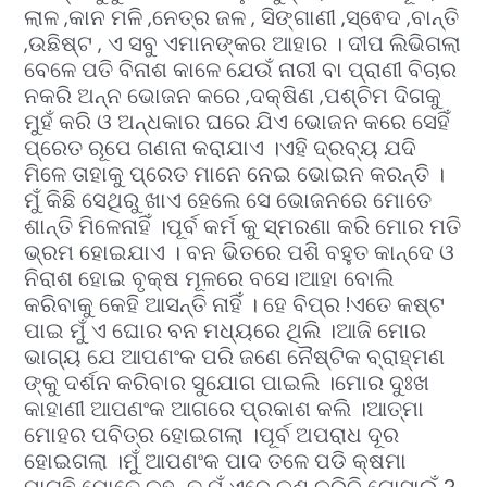
ଲାଳ ,କାନ ମଳି ,ନେତ୍ର ଜଳ , ସିଙ୍ଗାଣୀ ,ସ୍ଵେଦ ,ବାନ୍ତି
,ଉଛିଷ୍ଟ , ଏ ସବୁ ଏମାନଙ୍କର ଆହାର । ଦୀପ ଲିଭିଗଲା
ବେଳେ ପତି ବିନାଶ କାଳେ ଯେଉଁ ନାରୀ ବା ପ୍ରାଣୀ ବିଚାର
ନକରି ଅନ୍ନ ଭୋଜନ କରେ ,ଦକ୍ଷିଣ ,ପଶ୍ଚିମ ଦିଗକୁ
ମୁହଁ କରି ଓ ଅନ୍ଧକାର ଘରେ ଯିଏ ଭୋଜନ କରେ ସେହିଁ
ପ୍ରେତ ରୂପେ ଗଣନା କରାଯାଏ ।ଏହି ଦ୍ରବ୍ୟ ଯଦି
ମିଳେ ତାହାକୁ ପ୍ରେତ ମାନେ ନେଇ ଭୋଇନ କରନ୍ତି ।
ମୁଁ କିଛି ସେଥିରୁ ଖାଏ ହେଲେ ସେ ଭୋଜନରେ ମୋତେ
ଶାନ୍ତି ମିଳେନାହିଁ ।ପୂର୍ବ କର୍ମ କୁ ସ୍ମରଣା କରି ମୋର ମତି
ଭ୍ରମ ହୋଇଯାଏ । ବନ ଭିତରେ ପଶି ବହୁତ କାନ୍ଦେ ଓ
ନିରାଶ ହୋଇ ବୃକ୍ଷ ମୂଳରେ ବସେ।ଆହା ବୋଲି
କରିବାକୁ କେହି ଆସନ୍ତି ନାହିଁ । ହେ ବିପ୍ର !ଏତେ କଷ୍ଟ
ପାଇ ମୁଁ ଏ ଘୋର ବନ ମଧ୍ୟରେ ଥିଲି ।ଆଜି ମୋର
ଭାଗ୍ୟ ଯେ ଆପଣଂକ ପରି ଜଣେ ନୈଷ୍ଟିକ ବ୍ରାହ୍ମଣ
ଙ୍କୁ ଦର୍ଶନ କରିବାର ସୁଯୋଗ ପାଇଲି ।ମୋର ଦୁଃଖ
କାହାଣୀ ଆପଣଂକ ଆଗରେ ପ୍ରକାଶ କଲି ।ଆତ୍ମା
ମୋହର ପବିତ୍ର ହୋଇଗଲା ।ପୂର୍ବ ଅପରାଧ ଦୂର
ହୋଇଗଲା ।ମୁଁ ଆପଣଂକ ପାଦ ତଳେ ପଡି କ୍ଷମା
ମାଗୁଛି ମୋତେ କୁହନ୍ତୁ ମୁଁ ଏବେ କଣ କରିବି ଗୋସାଇଁ ?