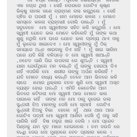
    ହେ ବିପ୍ର ଶେଷ୍ଠ !ପୂର୍ବରେ ସୌରାଷ୍ଟ୍ର  ନାମରେ 
ଏକ ନଗ୍ର ଥିଲା । ସେହି ନଗରରେ ଗୋଟିଏ କୃଷ୍ଣ 
ଭିକ୍ଷୁ ନାମକ ଜଣେ ବ୍ରାହ୍ମଣ ବାସ କରୁଥିଲେ । ସେହି 
ଦ୍ଵିଜ ର ଘରଣୀ ମୁଁ । ନାମ ମୋହର କଳନା । ମୋତେ 
ସମସ୍ତେ କଳନା ବ୍ରାହ୍ମଣୀ ବୋଲି ଡାକନ୍ତି । ମୁଁ  
ସବୁବେଳେ  ମୋ ସ୍ୱାମୀଙ୍କ ସହିତ କଳି କରୁଥିଲି । ମୋ 
ସ୍ୱାମୀ ଯେତେ ଭଲ ମୋତେ କହିଲେବି ମୁଁ ତାଙ୍କ କଥା 
ଶୁଣୁ ନଥିଲି ମୋ ଘରେ ଯେତେ ଭଲ ଦ୍ରବ୍ୟ ଥାଏ ତାକୁ 
ମୁଁ ଲୁଚେଇ ଖାଇଦେଏ । ମୋ ସ୍ୱାମୀଙ୍କୁ ମୁଁ ଠିକ୍ 
ସମୟରେ ଅନ୍ନ ଖାଇବାକୁ ଦିଏ ନାହିଁ ! ମୁଁ ଖାଇ ସାରିବା 
ପରେ ଯଦି କିଛି ବଳିପଡ଼େ ତ ମୋ ସ୍ୱାମୀ ଖାଆନ୍ତି 
,ନଚେତ ପାଣି ପିଇ ଉପବାସ ରେ ଶୁଅନ୍ତି । ସ୍ୱାମୀ 
ଯାହା ଯେଉଁଥିରେ ମନ ବଳାନ୍ତି ମୁଁ ତାଙ୍କୁ ସେଇଆ ଦିଏ 
ନାହିଁ ଏପରିକି ମୋ  ଶରୀର ତାଙ୍କୁ ଅର୍ପଣ କରିନାହିଁ ! 
ଯଦି ମୋତେ ବାଧ୍ୟ କରନ୍ତି ତେବେ ଆମ ଭିତରେ କଳି 
ଲାଗେ  ।ମୋର ଧିକ୍କାର ବଚନ ଶୁଣି ମୋ ସ୍ୱାମୀ ଅସ୍ତ 
ବ୍ୟସ୍ତ ହୋଇ ପଡନ୍ତି । ଏମିତି କେତେଦିନ ଆମ 
ଭିତରେ କଟିଗଲା ମୋ ସ୍ୱାମୀ ଆଉ ମୋତେ ଭଲ 
ପାଇଲେ ନାହିଁ  ତାଙ୍କ ମନ ମୋ ଠାରୁ ଦୂରେଇ ଗଲା  
ସୁନ୍ଦରୀ ଝିଅ ମାନଙ୍କୁ ଦେଖି ମୋ ସ୍ବାମୀ  ଗୋଟିଏ 
ସୁନ୍ଦରୀ ଝିଅକୁ ବିଭା  ହେଲେ ।ମୁଁ  ଥାଉ ଥାଉ ଆଉ 
ଗୋଟିଏ ପତ୍ନୀ ମୋ ସ୍ୱାମୀ ଆଣିବା ଦେଖି ମୁଁ ତାକୁ ସହି 
ପାରିଲି ନାହିଁ  ବିଷ ମହୁରା ଖାଇ ଦେଲି । ମୋ ପ୍ରେତ 
ପିଣ୍ଡକୁ ଯମ ଦୂତ ମାନେ ନେଇଗଲେ । ଚମ ଦଉଡି ରେ 
ବାନ୍ଧି ଦେଇ ମୋ ମୁଣ୍ଡରେ ବେତ ପ୍ରହାର କଲେ । 