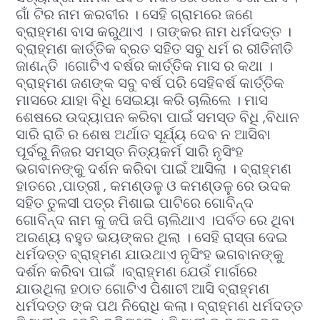
ଗାଁ ଟିର ନାମ କରବୀର । ସେହି ଗ୍ରାମରେ ଜଣେ
ବ୍ରାହ୍ମଣ ବାସ କରୁଥାଏ । ତାଙ୍କର ନାମ ଧର୍ମଦତ୍ତ ।
ବ୍ରାହ୍ମଣ କାର୍ତ୍ତିକ ବ୍ରତ ସହିତ ସବୁ ଧର୍ମ ର ରୀତିନୀତି
ଜାଣନ୍ତି ।ଗୋଟିଏ ବର୍ଷର କାର୍ତ୍ତିକ ମାସ ର କଥା ।
ବ୍ରାହ୍ମଣ ଜଣଙ୍କ ସବୁ ବର୍ଷ ପରି ସେହିବର୍ଷ କାର୍ତ୍ତିକ
ମାସରେ ଯାହା ବିଧି ସେଇୟା କରି ଚାଲିଲେ । ମାସ
ଶେଷରେ ଉଦ୍ୟାପନ କରିବା ପାଇଁ ସମସ୍ତ ବିଧି ,ବିଧାନ
ସାରି ରାତି ର ଶେଷ ଅର୍ଥାତ ସୂର୍ଯ୍ୟ ଦେବ ନ ଆସିବା
ପୂର୍ବରୁ ନିଜର ସମସ୍ତ ନିତ୍ୟକର୍ମ ସାରି ନୃସିଂହ
ଭଗବାନଙ୍କୁ ଦର୍ଶନ କରିବା ପାଇଁ ଆସିଲା । ବ୍ରାହ୍ମଣ
ହାତରେ ,ପାତ୍ରୀ , କମଣ୍ଡଳୁ ଓ କମଣ୍ଡଳୁ ରେ ଉଦକ
ସହିତ ତୁଳସୀ ପତ୍ର ମିଶାଇ ପାଟିରେ ଗୋବିନ୍ଦ
ଗୋବିନ୍ଦ ନାମ କୁ ଜପି ଜପି ଚାଲିଥାଏ ।ପର୍ବତ ରେ ଥିବା
ଅରଣ୍ୟ ବହୁତ ଭୟଙ୍କର ଥିଲା । ସେହି ରାସ୍ତା ଦେଇ
ଧର୍ମଦତ୍ତ ବ୍ରାହ୍ମଣ ଯାଉଥାଏ ନୃସିଂହ ଭଗବାନଙ୍କୁ
ଦର୍ଶନ କରିବା ପାଇଁ ।ବ୍ରାହ୍ମଣ ଯେଉଁ ମାର୍ଗରେ
ଯାଉଥିଲା ହଠାତ ଗୋଟିଏ ପିଶାଚୀ ଆସି ବ୍ରାହ୍ମଣ
ଧର୍ମଦତ୍ତ ଙ୍କ ପଥ ନିରୋଧି କଲା। ବ୍ରାହ୍ମଣ ଧର୍ମଦତ୍ତ