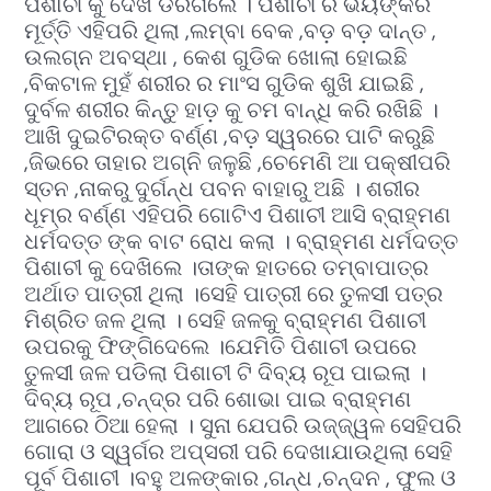
ପିଶାଚୀ କୁ ଦେଖି ଡରିଗଲେ । ପିଶାଚୀ ର ଭୟଙ୍କର
ମୂର୍ତ୍ତି ଏହିପରି ଥିଲା ,ଲମ୍ବା ବେକ ,ବଡ଼ ବଡ଼ ଦାନ୍ତ ,
ଉଲଗ୍ନ ଅବସ୍ଥା , କେଶ ଗୁଡିକ ଖୋଲା ହୋଇଛି
,ବିକଟାଳ ମୁହଁ ଶରୀର ର ମାଂସ ଗୁଡିକ ଶୁଖି ଯାଇଛି ,
ଦୁର୍ବଳ ଶରୀର କିନ୍ତୁ ହାଡ଼ କୁ ଚମ ବାନ୍ଧି କରି ରଖିଛି ।
ଆଖି ଦୁଇଟିରକ୍ତ ବର୍ଣ୍ଣ ,ବଡ଼ ସ୍ୱରରେ ପାଟି କରୁଛି
,ଜିଭରେ ତାହାର ଅଗ୍ନି ଜଳୁଛି ,ଚେମେଣି ଆ ପକ୍ଷୀପରି
ସ୍ତନ ,ନାକରୁ ଦୁର୍ଗନ୍ଧ ପବନ ବାହାରୁ ଅଛି । ଶରୀର
ଧୂମ୍ର ବର୍ଣ୍ଣ ଏହିପରି ଗୋଟିଏ ପିଶାଚୀ ଆସି ବ୍ରାହ୍ମଣ
ଧର୍ମଦତ୍ତ ଙ୍କ ବାଟ ରୋଧ କଲା । ବ୍ରାହ୍ମଣ ଧର୍ମଦତ୍ତ
ପିଶାଚୀ କୁ ଦେଖିଲେ ।ତାଙ୍କ ହାତରେ ତମ୍ବାପାତ୍ର
ଅର୍ଥାତ ପାତ୍ରୀ ଥିଲା ।ସେହି ପାତ୍ରୀ ରେ ତୁଳସୀ ପତ୍ର
ମିଶ୍ରିତ ଜଳ ଥିଲା । ସେହି ଜଳକୁ ବ୍ରାହ୍ମଣ ପିଶାଚୀ
ଉପରକୁ ଫିଙ୍ଗିଦେଲେ ।ଯେମିତି ପିଶାଚୀ ଉପରେ
ତୁଳସୀ ଜଳ ପଡିଲା ପିଶାଚୀ ଟି ଦିବ୍ୟ ରୂପ ପାଇଲା ।
ଦିବ୍ୟ ରୂପ ,ଚନ୍ଦ୍ର ପରି ଶୋଭା ପାଇ ବ୍ରାହ୍ମଣ
ଆଗରେ ଠିଆ ହେଲା । ସୁନା ଯେପରି ଉଜ୍ଜ୍ୱଳ ସେହିପରି
ଗୋରା ଓ ସ୍ୱର୍ଗର ଅପ୍ସରୀ ପରି ଦେଖାଯାଉଥିଲା ସେହି
ପୂର୍ବ ପିଶାଚୀ ।ବହୁ ଅଳଙ୍କାର ,ଗନ୍ଧ ,ଚନ୍ଦନ , ଫୁଲ ଓ