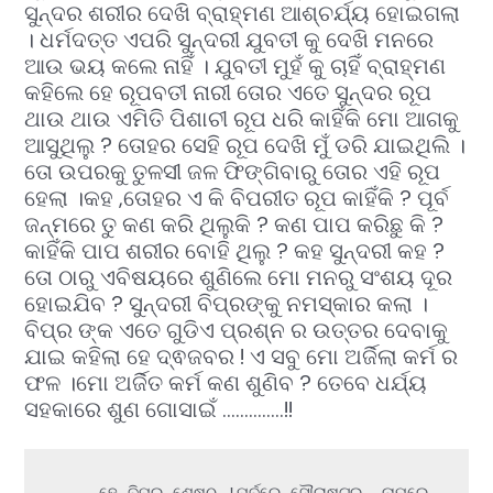
ସୁନ୍ଦର ଶରୀର ଦେଖି ବ୍ରାହ୍ମଣ ଆଶ୍ଚର୍ଯ୍ୟ ହୋଇଗଲା
। ଧର୍ମଦତ୍ତ ଏପରି ସୁନ୍ଦରୀ ଯୁବତୀ କୁ ଦେଖି ମନରେ
ଆଉ ଭୟ କଲେ ନାହିଁ । ଯୁବତୀ ମୁହଁ କୁ ଚାହିଁ ବ୍ରାହ୍ମଣ
କହିଲେ ହେ ରୂପବତୀ ନାରୀ ତୋର ଏତେ ସୁନ୍ଦର ରୂପ
ଥାଉ ଥାଉ ଏମିତି ପିଶାଚୀ ରୂପ ଧରି କାହିଁକି ମୋ ଆଗକୁ
ଆସୁଥିଲୁ ? ତୋହର ସେହି ରୂପ ଦେଖି ମୁଁ ଡରି ଯାଇଥିଲି ।
ତୋ ଉପରକୁ ତୁଳସୀ ଜଳ ଫିଙ୍ଗିବାରୁ ତୋର ଏହି ରୂପ
ହେଲା ।କହ ,ତୋହର ଏ କି ବିପରୀତ ରୂପ କାହିଁକି ? ପୂର୍ବ
ଜନ୍ମରେ ତୁ କଣ କରି ଥିଲୁକି ? କଣ ପାପ କରିଛୁ କି ?
କାହିଁକି ପାପ ଶରୀର ବୋହି ଥିଲୁ ? କହ ସୁନ୍ଦରୀ କହ ?
ତୋ ଠାରୁ ଏବିଷୟରେ ଶୁଣିଲେ ମୋ ମନରୁ ସଂଶୟ ଦୂର
ହୋଇଯିବ ? ସୁନ୍ଦରୀ ବିପ୍ରଙ୍କୁ ନମସ୍କାର କଲା ।
ବିପ୍ର ଙ୍କ ଏତେ ଗୁଡିଏ ପ୍ରଶ୍ନ ର ଉତ୍ତର ଦେବାକୁ
ଯାଇ କହିଲା ହେ ଦ୍ଵଜବର ! ଏ ସବୁ ମୋ ଅର୍ଜିଲା କର୍ମ ର
ଫଳ ।ମୋ ଅର୍ଜିତ କର୍ମ କଣ ଶୁଣିବ ? ତେବେ ଧର୍ଯ୍ୟ
ସହକାରେ ଶୁଣ ଗୋସାଇଁ …………..!!