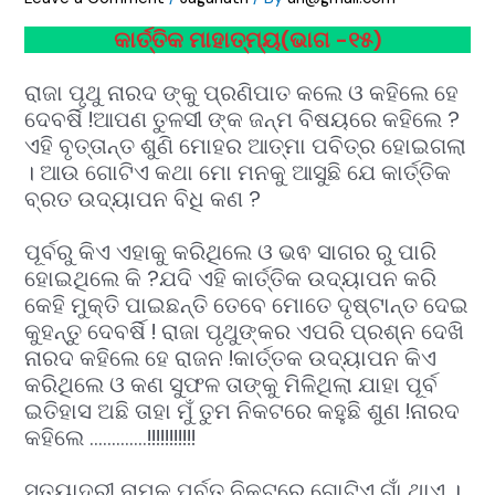
କାର୍ତ୍ତିକ ମାହାତ୍ମ୍ୟ(ଭାଗ -୧୫)
ରାଜା ପୃଥୁ ନାରଦ ଙ୍କୁ ପ୍ରଣିପାତ କଲେ ଓ କହିଲେ ହେ
ଦେବର୍ଷି !ଆପଣ ତୁଳସୀ ଙ୍କ ଜନ୍ମ ବିଷୟରେ କହିଲେ ?
ଏହି ବୃତ୍ତାନ୍ତ ଶୁଣି ମୋହର ଆତ୍ମା ପବିତ୍ର ହୋଇଗଲା
। ଆଉ ଗୋଟିଏ କଥା ମୋ ମନକୁ ଆସୁଛି ଯେ କାର୍ତ୍ତିକ
ବ୍ରତ ଉଦ୍ୟାପନ ବିଧି କଣ ?
ପୂର୍ବରୁ କିଏ ଏହାକୁ କରିଥିଲେ ଓ ଭଵ ସାଗର ରୁ ପାରି
ହୋଇଥିଲେ କି ?ଯଦି ଏହି କାର୍ତ୍ତିକ ଉଦ୍ୟାପନ କରି
କେହି ମୁକ୍ତି ପାଇଛନ୍ତି ତେବେ ମୋତେ ଦୃଷ୍ଟାନ୍ତ ଦେଇ
କୁହନ୍ତୁ ଦେବର୍ଷି ! ରାଜା ପୃଥୁଙ୍କର ଏପରି ପ୍ରଶ୍ନ ଦେଖି
ନାରଦ କହିଲେ ହେ ରାଜନ !କାର୍ତ୍ତକ ଉଦ୍ୟାପନ କିଏ
କରିଥିଲେ ଓ କଣ ସୁଫଳ ତାଙ୍କୁ ମିଳିଥିଲା ଯାହା ପୂର୍ବ
ଇତିହାସ ଅଛି ତାହା ମୁଁ ତୁମ ନିକଟରେ କହୁଛି ଶୁଣ !ନାରଦ
କହିଲେ ………….!!!!!!!!!!!
ସତ୍ୟାଦ୍ରୀ ନାମକ ପର୍ବତ ନିକଟରେ ଗୋଟିଏ ଗାଁ ଥାଏ ।