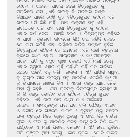
ତାପରେ ମୋତେ ନେଇ ଯମ ରାଜାଙ୍କ ପାଖରେ ପହଁଞ୍ଚାଇ 
ଦେଲେ । ଅନେକ ଯାତନା ଦେଇ ଚିତ୍ରଗୁପ୍ତ କୁ 
ପଚାରିଲେ ଯମ ,ଏହି ନାରୀକୁ କି ପ୍ରକାର ଦଣ୍ଡ 
ଦିଆଯିବ ପାଞ୍ଜି ଦେଖି କୁହ ?ଚିତ୍ରଗୁପ୍ତ କହିଲେ ଏହି 
ନାରୀର ଧର୍ମ କିଛି ନାହିଁ  ପାପ ଲକ୍ଷଣ ସବୁ ଏହି 
ନାରୀଠାରେ ଅଛି ଯମ ରାଜା ଚିତ୍ରଗୁପ୍ତ କୁ କହିଲେ  
ଏହାର କର୍ମ ନେଇ  ପାଞ୍ଜି ଲେଖ । ଚିତ୍ରଗୁପ୍ତ କହିଲେ  
ଏ ପାପୀ ,ଦୁରାଚାରୀ ଜୀବନରେ କିଛି ତପ କରିନି କେତେ 
ଯେ ପାପ କରିଛି ତାହା ବର୍ଣ୍ଣନା କରିବା ସମ୍ଭବ ନୁହଁଇ 
ଚିତ୍ରଗୁପ୍ତ କହିଲେ ହେ ଯମରାଜ !ଏହି ନାରୀ ବ୍ରାହ୍ମଣ 
କୂଳରେ ଜନ୍ମ ହୋଇ  ଆଚାରହୀନା ଓ ସ୍ୱାମୀଦ୍ରୋହୀ 
ଅଟେ ।ପତି କୁ ବହୁତ ଦୁଃଖ ଦେଇଛି ଏହି ନାରୀ ତେଣୁ 
ଏହାର ସ୍ୱାମୀ ଏହାର ମୁହଁ ଚାହଁନ୍ତି ନାହିଁ ମତ ଗର୍ବରେ 
ଯେତେ ଅକର୍ମ ସବୁ କରି  ଚାଲିଲା । ଏହି ପାପିନୀ ସ୍ୱାମୀ 
କୁ ଲୁଚାଇ ପାକ ଦ୍ରବ୍ୟ ସବୁ ଖାଇଦିଏ ଏପରିକି ସ୍ୱାମୀ 
କୁ ଉପାସରେ ରଖାଇ ଦିଏ । ଏହାର ଦଣ୍ଡ ଯାହା ହେବ 
ତାହା ମୁଁ କହୁଛି ! ଯମ ରାଜଙ୍କୁ ଚିତ୍ରଗୁପ୍ତ ବ୍ରାହ୍ମଣୀ 
କି କି ଦଣ୍ଡ ଭୋଗିବ ତାହା କହିଲେ ,ଚିତ୍ର ଗୁପ୍ତ 
କହିଲେ  ଏହି ନାରୀ ସାତ ଜନ୍ମ ଯାଏ ମାର୍ଜ୍ଜାରୀ  
ହୋଇବ । ସମସ୍ତଙ୍କ ଘର ଘର ବୁଲି ଉଛିଷ୍ଟ ଖାଇବ 
ଓ ଶରୀର ରେ ଗଞ୍ଜଣା ପାଇବ ! କୁଟୁମ୍ବ ଙ୍କୁ ନଦେଇ 
ଭଲ ଦ୍ରବ୍ୟ ନିଜେ ଭୁଞ୍ଜୁ ଥିବାରୁ ଏ ପାପୀ ନିଜ ଗର୍ଭର 
ଫୁଲ ଓ ଫଳ କୁ ଖାଇଯିବ କଳହ କରୁଥିବାରି ତିନି ଜନ୍ମ 
ପର୍ଯ୍ୟନ୍ତ ଏ ନାରୀ ପିଶାଚୀ ହୋଇବ । ଏହି ନାରୀ ପୂର୍ବରେ 
ମତି ଚଞ୍ଚଳ ଥିବା ଯୋଗୁ  କାଠ ରୂପକ  ଯୋନି ପାଇବ 