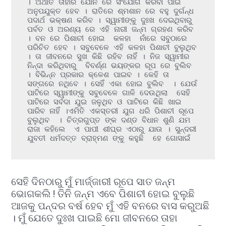
। ଅର୍ଥାତ ତାହାର ଯୋନି ରେ ସଂଯୋଗ କରିବା ପାଇଁ 
ଅନୁପଯୁକ୍ତ ହେବ । ରାତିରେ ଶ୍ମଶାନ ରେ ବହୁ ଦୁର୍ଗନ୍ଧ 
ପଦାର୍ଥ ଭକ୍ଷଣ କରିବ । ସ୍ୱାମୀଙ୍କୁ ଦୁଃଖ ଦେଇଥିବାରୁ  
ପର୍ବତ ଓ ଅରଣ୍ୟ ରେ ଏହି ନାରୀ ଜନ୍ମ ଗ୍ରହଣ କରିବ 
। ବନ ରେ ପିଶାଚୀ ହୋଇ  କଳହା  ନାଁରେ ସବୁଠାରେ 
ପରିଚିତ ହେବ । ସବୁବେଳେ ଏହି କଳହା ପିଶାଚୀ ବୁଲୁଥିବ 
। ତା ଜୀବନରେ ସୁଖ କିଛି ରହିବ ନାହିଁ । ନିଜ ସ୍ୱାମୀର 
ନିନ୍ଦା କରିଥିବାରୁ  ବିବର୍ଣ୍ଣ ଭୟଙ୍କର ରୂପ ରେ ବୁଲିବ 
। ବିଭିନ୍ନ ପ୍ରକାର କ୍ଳେଶ ପାଇବ । କେହି ତା 
ସଙ୍ଗରେ ନଥିବେ । ସେହିଁ ଏକା ହୋଇ ବୁଲିବ  । ଯେଉଁ 
ପାଟିରେ ସ୍ୱାମୀଙ୍କୁ ସବୁବେଳେ ଗାଳି ଦେଉଥିଲା  ସେହି 
ପାଟିରେ ସର୍ବଦା ଯୁଇ ଜଳୁଥିବ ଓ ପାଟିରେ କିଛି ଖାଇ 
ପାରିବ ନାହିଁ ।ଏମିତି ଏକସ୍ତରୀ ଯୁଗ ଧରି ପିଶାଚୀ ରୂପେ 
ବୁଲୁଥିବ  । ଚିତ୍ରଗୁପ୍ତ ଙ୍କ ଦଣ୍ଡ ବିଧାନ ଶୁଣି ଯମ 
ରାଜା କହିଲେ  ଏ ପାପୀ ଶୀଘ୍ର ଏଠାରୁ ଯାଉ । ସୁନ୍ଦରୀ 
ଯୁବତୀ ଧର୍ମଦତ୍ତ ବ୍ରାହ୍ମଣ ଙ୍କୁ କହୁଛି  ହେ ଗୋସାଇଁ 
ସେହି ଦିନଠାରୁ ମୁଁ ମାର୍ଜ୍ଜାରୀ ରୂପେ ସାତ ଜନ୍ମ
ଭୋଗକଲି ! ତିନି ଜନ୍ମ ଏବେ ପିଶାଚୀ ହୋଇ ବୁଲୁଛି
ଆଜକୁ ପନ୍ଦର ବର୍ଷ ହେବ ମୁଁ ଏହି ବନରେ ବାସ କରୁଅଛି
। ମୁଁ ଯେତେ ଦୁଃଖ ପାଇଛି ମୋ ଜୀବନରେ ତାହା