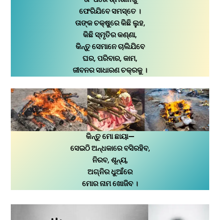
ଫେରିଯିବେ ସମସ୍ତେ ।
ତାଙ୍କ ଚକ୍ଷୁରେ କିଛି ଲୁହ,
କିଛି ସ୍ମୃତିର କଣ୍ଣା,
କିନ୍ତୁ ସେମାନେ ଚାଲିଯିବେ
ଘର, ପରିବାର, କାମ,
ଜୀବନର ସାଧାରଣ ଚକ୍ରକୁ ।
କିନ୍ତୁ ମୋ ଛାୟା—
ସେଇଠି ଅନ୍ଧକାରେ ବସିରହିବ,
ନିରବ, ଶୂନ୍ୟ,
ଅଗ୍ନିର ଧୁଆଁରେ
ମୋର ନାମ ଖୋଜିବ ।