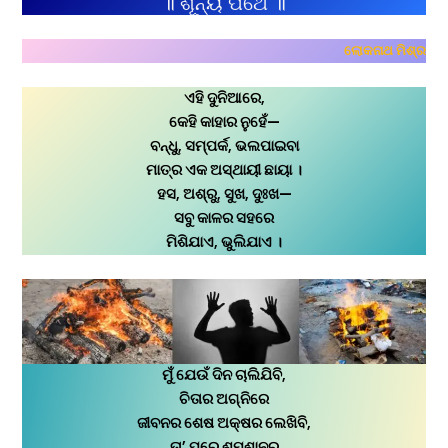
॥ ଶୂନ୍ୟ ପଥେ ॥
ଲୋକନାଥ ମିଶ୍ର
ଏହି ଦୁନିଆରେ,
କେହି କାହାର ନୁହେଁ—
ବନ୍ଧୁ, ସମ୍ପର୍କ, ଭଲପାଇବା
ମାତ୍ର ଏକ ଅସ୍ଥାୟୀ ଛାୟା ।
ହସ, ଅଶ୍ରୁ, ସୁଖ, ଦୁଃଖ—
ସବୁ କାଳର ସହରେ
ମିଶିଯାଏ, ଭୁଲିଯାଏ ।
ମୁଁ ଯେଉଁ ଦିନ ଚାଲିଯିବି,
ଚିତାର ଅଗ୍ନିରେ
ଜୀବନର ଶେଷ ଅକ୍ଷର ଲେଖିବି,
ତା’ ପରେ ଶ୍ମଶାନରୁ