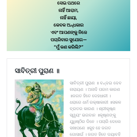
ସେଇ ପଥରେ
ନାହିଁ ଆରାମ,
ନାହିଁ ଛାୟା,
କେବଳ ଅନ୍ଧକାର
ଏବଂ ଆପଣଙ୍କୁ ନିଜେ
ପଚାରିବାର ସୁଯୋଗ—
“ମୁଁ କଣ କରିଲି?”