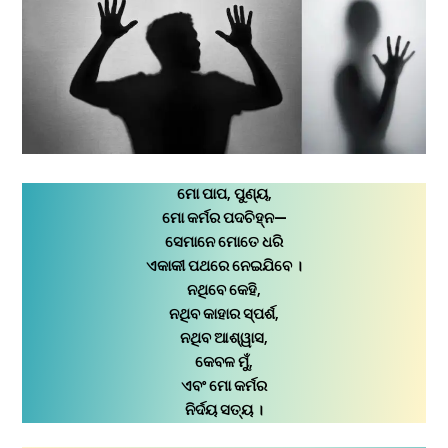
ମୋ ପାପ, ପୁଣ୍ୟ,
ମୋ କର୍ମର ପଦଚିହ୍ନ—
ସେମାନେ ମୋତେ ଧରି
ଏକାକୀ ପଥରେ ନେଇଯିବେ ।
ନଥିବେ କେହି,
ନଥିବ କାହାର ସ୍ପର୍ଶ,
ନଥିବ ଆଶ୍ୱାସ,
କେବଳ ମୁଁ,
ଏବଂ ମୋ କର୍ମର
ନିର୍ଦୟ ସତ୍ୟ ।