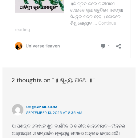
2 thoughts on “॥ ଶୂନ୍ୟ ପଥେ ॥”
UH@GMAIL.COM
SEPTEMBER 13, 2025 AT 8:35 AM
ଆପଣଙ୍କ ଲେଖାଟି ଖୁବ ଦାର୍ଶନିକ ଓ ଗଭୀର ଭାବବୋଧକ—ଜୀବନର
ଅସ୍ଥାୟୀତା ଓ ସମ୍ପର୍କର ମୂଲ୍ୟକୁ ତାହାରେ ଅନୁଭବ କରାଯାଇଛି।