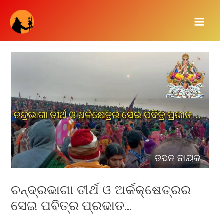
Skip
Main
to
Men
content
ଚନ୍ଦ୍ରଭାଗା ତୀର୍ଥ ଓ ଅର୍କକ୍ଷେତ୍ରର
ସେଇ ପବିତ୍ର ପ୍ରଭାତ…