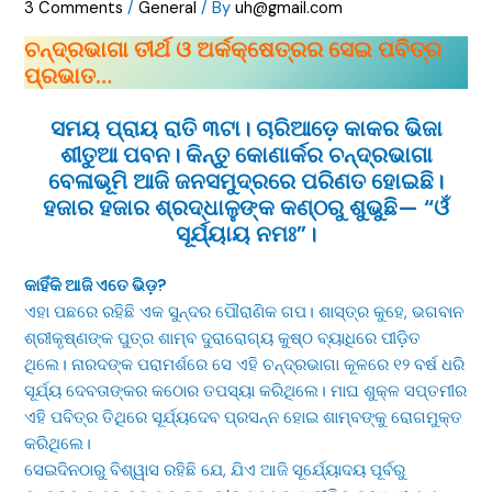
3 Comments
/
General
/ By
uh@gmail.com
ଚନ୍ଦ୍ରଭାଗା ତୀର୍ଥ ଓ ଅର୍କକ୍ଷେତ୍ରର ସେଇ ପବିତ୍ର
ପ୍ରଭାତ…
​ସମୟ ପ୍ରାୟ ରାତି ୩ଟା। ଚାରିଆଡ଼େ କାକର ଭିଜା
ଶୀତୁଆ ପବନ। କିନ୍ତୁ କୋଣାର୍କର ଚନ୍ଦ୍ରଭାଗା
ବେଳାଭୂମି ଆଜି ଜନସମୁଦ୍ରରେ ପରିଣତ ହୋଇଛି।
ହଜାର ହଜାର ଶ୍ରଦ୍ଧାଳୁଙ୍କ କଣ୍ଠରୁ ଶୁଭୁଛି— “ଓଁ
ସୂର୍ଯ୍ୟାୟ ନମଃ”।
​କାହିଁକି ଆଜି ଏତେ ଭିଡ଼?
ଏହା ପଛରେ ରହିଛି ଏକ ସୁନ୍ଦର ପୌରାଣିକ ଗପ। ଶାସ୍ତ୍ର କୁହେ, ଭଗବାନ
ଶ୍ରୀକୃଷ୍ଣଙ୍କ ପୁତ୍ର ଶାମ୍ବ ଦୁରାରୋଗ୍ୟ କୁଷ୍ଠ ବ୍ୟାଧିରେ ପୀଡ଼ିତ
ଥିଲେ। ନାରଦଙ୍କ ପରାମର୍ଶରେ ସେ ଏହି ଚନ୍ଦ୍ରଭାଗା କୂଳରେ ୧୨ ବର୍ଷ ଧରି
ସୂର୍ଯ୍ୟ ଦେବତାଙ୍କର କଠୋର ତପସ୍ୟା କରିଥିଲେ। ମାଘ ଶୁକ୍ଳ ସପ୍ତମୀର
ଏହି ପବିତ୍ର ତିଥିରେ ସୂର୍ଯ୍ୟଦେବ ପ୍ରସନ୍ନ ହୋଇ ଶାମ୍ବଙ୍କୁ ରୋଗମୁକ୍ତ
କରିଥିଲେ।
​ସେଇଦିନଠାରୁ ବିଶ୍ୱାସ ରହିଛି ଯେ, ଯିଏ ଆଜି ସୂର୍ଯ୍ୟୋଦୟ ପୂର୍ବରୁ