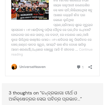
3 thoughts on “ଚନ୍ଦ୍ରଭାଗା ତୀର୍ଥ ଓ
ଅର୍କକ୍ଷେତ୍ରର ସେଇ ପବିତ୍ର ପ୍ରଭାତ…”