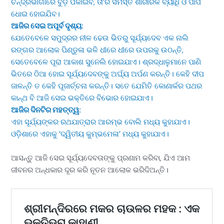
ଚନ୍ଦ୍ରଭାଗାରେ ବୁଡ଼ ପକାଇବ, ତା’ର ସମସ୍ତ ଶାରୀରିକ ବ୍ୟାଧି ଓ ପାପ
ଧୋଇ ହୋଇଯିବ।
​ଆଜିର ସେଇ ଅପୂର୍ବ ଦୃଶ୍ୟ:
ଯେତେବେଳେ ସମୁଦ୍ରର ନୀଳ ଢେଉ ଭିତରୁ ସୂର୍ଯ୍ୟଦେବ ଏକ ନାଲି
ରଙ୍ଗର ଆଲୋକ ପିଣ୍ଡୁଳା ଭଳି ଧୀରେ ଧୀରେ ଉପରକୁ ଉଠନ୍ତି,
ସେତେବେଳେ ପୂରା ଆକାଶ ସୁନେଲି ହୋଇଯାଏ। ଶ୍ରଦ୍ଧାଳୁମାନେ ପାଣି
ଭିତରେ ଠିଆ ହୋଇ ସୂର୍ଯ୍ୟଦେବଙ୍କୁ ଅର୍ଘ୍ୟ ଅର୍ପଣ କରନ୍ତି। କେହି ଦୀପ
ଜାଳନ୍ତି ତ କେହି ପୂଜାର୍ଚ୍ଚନା କରନ୍ତି। ସତେ ଯେମିତି କୋଣାର୍କର ପଥର
କାନ୍ଥ ବି ଆଜି ସେଇ ଭକ୍ତିରେ ବିଭୋର ହୋଇଯାଏ।
​ଆଜିର ଦିନଟିର ମହତ୍ତ୍ୱ:
​ଏହା ସୂର୍ଯ୍ୟଙ୍କର ରଥଯାତ୍ରାର ଆରମ୍ଭ ବୋଲି ମଧ୍ୟ କୁହାଯାଏ।
​ଓଡ଼ିଶାରେ ଏହାକୁ ‘ଦ୍ୱିତୀୟ କୁମ୍ଭମେଳା’ ମଧ୍ୟ କୁହାଯାଏ।
​ଆସନ୍ତୁ ଆଜି ସେଇ ସୂର୍ଯ୍ୟଦେବତାଙ୍କୁ ପ୍ରଣାମ କରିବା, ଯିଏ ଆମ
ଜୀବନର ଅନ୍ଧକାର ଦୂର କରି ନୂତନ ଆଲୋକ ଭରିଦିଅନ୍ତି।